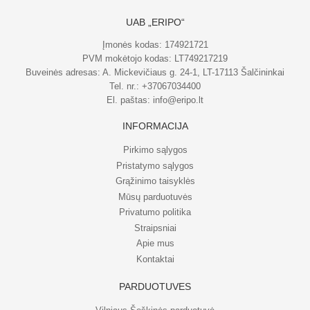
UAB „ERIPO“
Įmonės kodas: 174921721
PVM mokėtojo kodas: LT749217219
Buveinės adresas: A. Mickevičiaus g. 24-1, LT-17113 Šalčininkai
Tel. nr.:
+37067034400
El. paštas:
info@eripo.lt
INFORMACIJA
Pirkimo sąlygos
Pristatymo sąlygos
Grąžinimo taisyklės
Mūsų parduotuvės
Privatumo politika
Straipsniai
Apie mus
Kontaktai
PARDUOTUVĖS