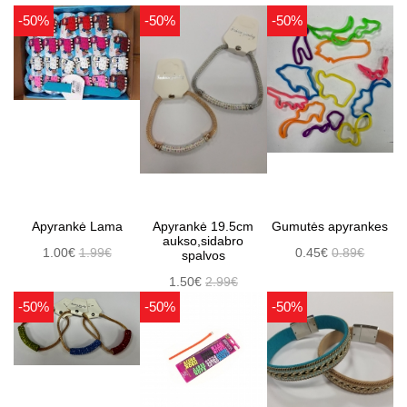
-50%
-50%
-50%
Apyrankė Lama
Apyrankė 19.5cm
Gumutės apyrankes
aukso,sidabro
1.00€
1.99€
0.45€
0.89€
spalvos
1.50€
2.99€
-50%
-50%
-50%