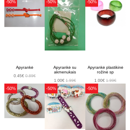
-50%
-50%
-50%
Apyrankė
Apyrankė su
Apyrankė plastikinė
akmenukais
rožinė sp
0.45€
0.89€
1.00€
1.99€
1.00€
1.99€
-50%
-50%
-50%