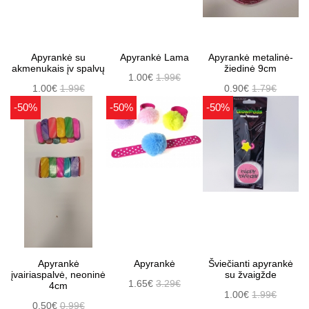
Apyrankė su
Apyrankė Lama
Apyrankė metalinė-
akmenukais įv spalvų
žiedinė 9cm
1.00€
1.99€
1.00€
1.99€
0.90€
1.79€
-50%
-50%
-50%
Apyrankė
Apyrankė
Šviečianti apyrankė
įvairiaspalvė, neoninė
su žvaigžde
1.65€
3.29€
4cm
1.00€
1.99€
0.50€
0.99€