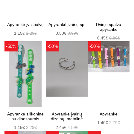
Apyrankė įv. spalvų
Apyrankė įvairių sp.
Dvieju spalvu
apyranke
1.15€
2.29€
0.50€
0.99€
0.45€
0.89€
-50%
-50%
-50%
Apyrankė silikoninė
Apyrankė įvairių
Apyrankė
su dinozaurais
dizainų, metalinė
1.40€
2.79€
1.15€
2.29€
2.45€
4.89€