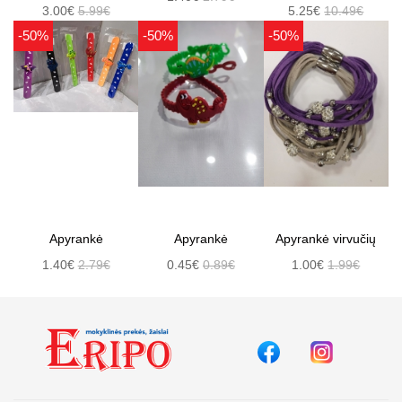
3.00€
5.99€
5.25€
10.49€
-50%
-50%
-50%
Apyrankė
Apyrankė
Apyrankė virvučių
1.40€
2.79€
0.45€
0.89€
1.00€
1.99€