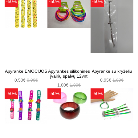
-50%
-50%
-50%
Apyrankė EMOCIJOS
Apyrankės silikoninės
Apyrankė su kryželiu
įvairių spalvų 12vnt
0.50€
0.99€
0.95€
1.89€
1.00€
1.99€
-50%
-50%
-50%