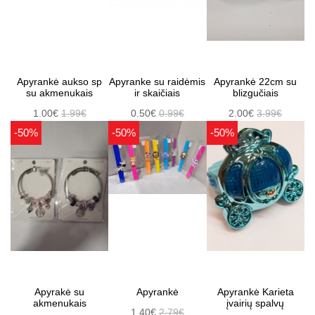
Apyrankė aukso sp
Apyranke su raidėmis
Apyrankė 22cm su
su akmenukais
ir skaičiais
blizgučiais
1.00€
1.99€
0.50€
0.99€
2.00€
3.99€
-50%
-50%
-50%
Apyrakė su
Apyrankė
Apyrankė Karieta
akmenukais
įvairių spalvų
1.40€
2.79€