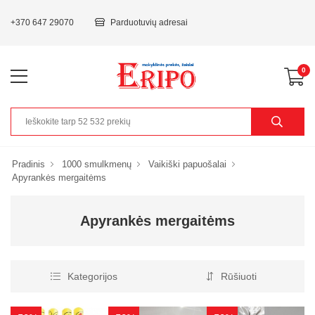
+370 647 29070
Parduotuvių adresai
0
Pradinis
1000 smulkmenų
Vaikiški papuošalai
Apyrankės mergaitėms
Apyrankės mergaitėms
Kategorijos
Rūšiuoti