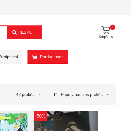
0
IEŠKOTI
Krepšelis
Straipsniai
Parduotuvės
48 prekės
Populiariausios prekės
-50%