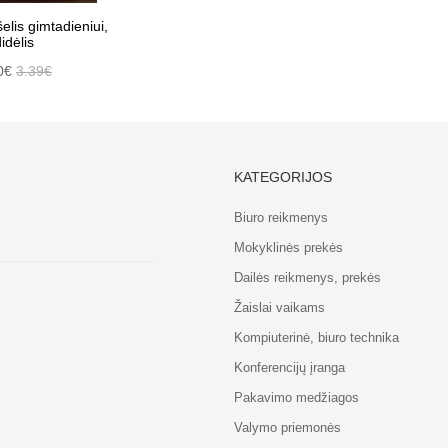
lis gimtadieniui,
idėlis
0€
3.39€
KATEGORIJOS
Biuro reikmenys
Mokyklinės prekės
Dailės reikmenys, prekės
Žaislai vaikams
Kompiuterinė, biuro technika
Konferencijų įranga
Pakavimo medžiagos
Valymo priemonės