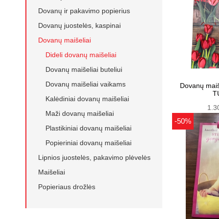
Dovanų ir pakavimo popierius
Dovanų juostelės, kaspinai
Dovanų maišeliai
Dideli dovanų maišeliai
Dovanų maišeliai buteliui
Dovanų maišeliai vaikams
Dovanų maiš
T
Kalėdiniai dovanų maišeliai
1.3
Maži dovanų maišeliai
-50%
Plastikiniai dovanų maišeliai
Popieriniai dovanų maišeliai
Lipnios juostelės, pakavimo plėvelės
Maišeliai
Popieriaus drožlės