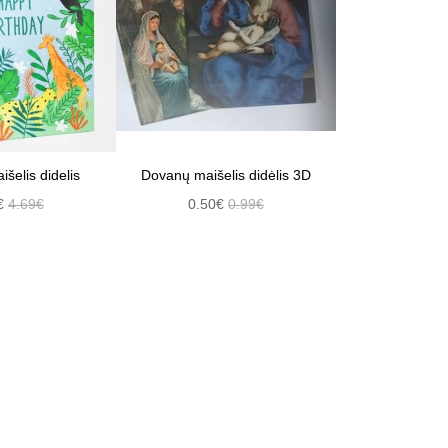
šelis didelis
Dovanų maišelis didėlis 3D
€
4.69€
0.50€
0.99€