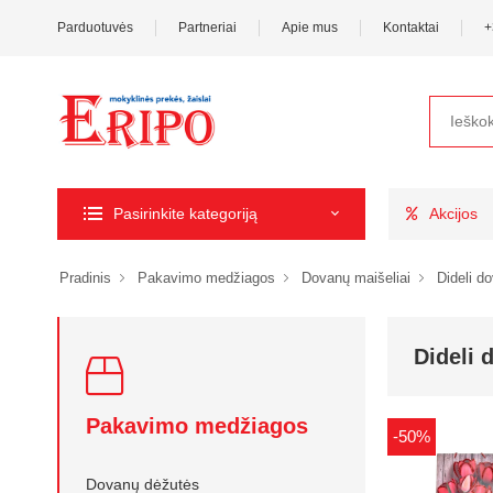
Parduotuvės
Partneriai
Apie mus
Kontaktai
+
Pasirinkite kategoriją
Akcijos
Pradinis
Pakavimo medžiagos
Dovanų maišeliai
Dideli d
Dideli 
Pakavimo medžiagos
-50%
Dovanų dėžutės