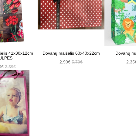
elis 41x30x12cm
Dovanų maišelis 60x40x22cm
Dovanų mai
ULPĖS
2.90€
5.79€
2.35
0€
2.59€