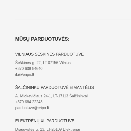
MŪSŲ PARDUOTUVĖS:
VILNIAUS ŠEŠKINĖS PARDUOTUVĖ
Šeškinės g. 22, LT-07156 Vilnius
+370 609 84640
iki@eripo.lt
ŠALČININKŲ PARDUOTUVĖ EIMANTĖLIS
A. Mickevičiaus 24-1, LT-17113 Šalčininkai
+370 684 22248
parduotuve@eripo.lt
ELEKTRĖNŲ XL PARDUOTUVĖ
Draugystės g. 13, LT-26109 Elektrėnai