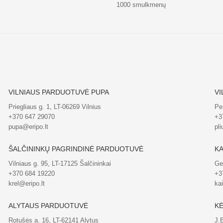
1000 smulkmenų
VILNIAUS PARDUOTUVĖ PUPA
VI
Priegliaus g. 1, LT-06269 Vilnius
Pe
+370 647 29070
+3
pupa@eripo.lt
pli
ŠALČININKŲ PAGRINDINĖ PARDUOTUVĖ
KA
Vilniaus g. 95, LT-17125 Šalčininkai
Ge
+370 684 19220
+3
krel@eripo.lt
ka
ALYTAUS PARDUOTUVĖ
KĖ
Rotušės a. 16, LT-62141 Alytus
J.