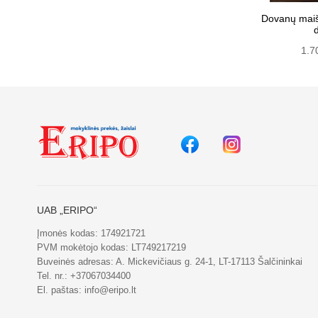
Dovanų maiše
d
1.7
UAB „ERIPO“
Įmonės kodas: 174921721
PVM mokėtojo kodas: LT749217219
Buveinės adresas: A. Mickevičiaus g. 24-1, LT-17113 Šalčininkai
Tel. nr.:
+37067034400
El. paštas:
info@eripo.lt