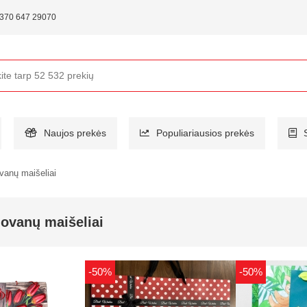
370 647 29070
Naujos prekės
Populiariausios prekės
ovanų maišeliai
dovanų maišeliai
-50%
-50%