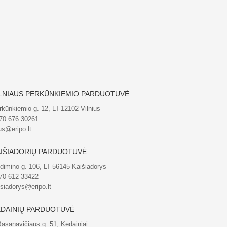
LNIAUS PERKŪNKIEMIO PARDUOTUVĖ
rkūnkiemio g. 12, LT-12102 Vilnius
70 676 30261
us@eripo.lt
IŠIADORIŲ PARDUOTUVĖ
dimino g. 106, LT-56145 Kaišiadorys
70 612 33422
isiadorys@eripo.lt
DAINIŲ PARDUOTUVĖ
Basanavičiaus g. 51, Kėdainiai