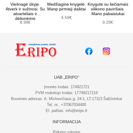
Viešnagė ūkyje.
Medžiaginė knygelė.
Knygutė su liečiamais
Atverk ir sužinosi. Su
Manp pirmieji daiktai
silikono paviršiais.
atvartėliais ir
Mano pabaisiukai
4.59€
dėlionėmis
8.99€
9.29€
UAB „ERIPO“
Įmonės kodas: 174921721
PVM mokėtojo kodas: LT749217219
Buveinės adresas: A. Mickevičiaus g. 24-1, LT-17113 Šalčininkai
Tel. nr.:
+37067034400
El. paštas:
info@eripo.lt
INFORMACIJA
Pirkimo sąlygos