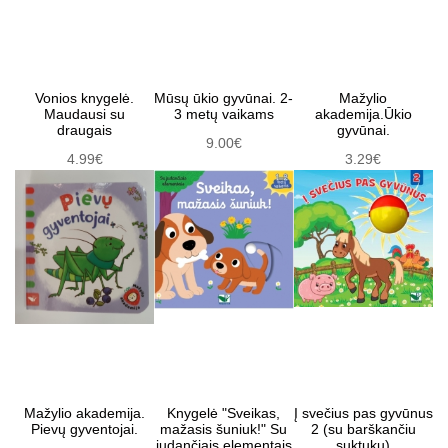
Vonios knygelė.
Mūsų ūkio gyvūnai. 2-
Mažylio
Maudausi su
3 metų vaikams
akademija.Ūkio
draugais
gyvūnai.
9.00€
4.99€
3.29€
Mažylio akademija.
Knygelė "Sveikas,
Į svečius pas gyvūnus
Pievų gyventojai.
mažasis šuniuk!" Su
2 (su barškančiu
judančiais elementais
suktuku)