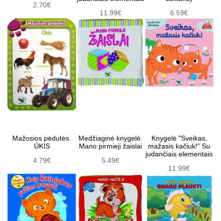
2.70€
11.99€
6.59€
Mažosios pėdutės.
Medžiaginė knygelė.
Knygelė "Sveikas,
ŪKIS
Mano pirmieji žaislai
mažasis kačiuk!" Su
judančiais elementais
4.79€
5.49€
11.99€