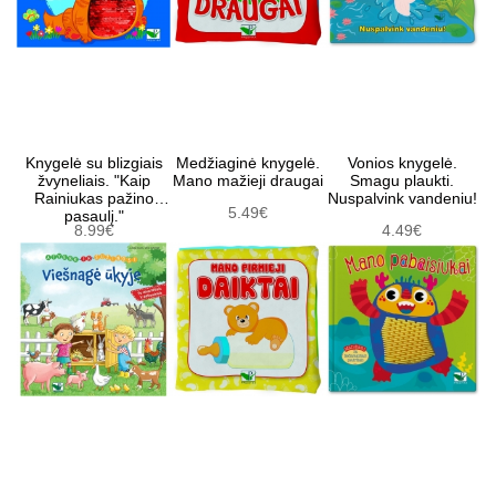
Knygelė su blizgiais
Medžiaginė knygelė.
Vonios knygelė.
žvyneliais. "Kaip
Mano mažieji draugai
Smagu plaukti.
Rainiukas pažino
Nuspalvink vandeniu!
5.49€
pasaulį."
8.99€
4.49€