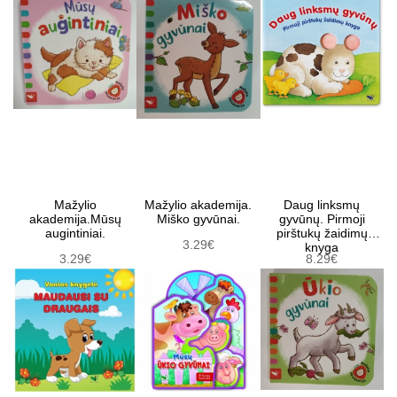
Mažylio
Mažylio akademija.
Daug linksmų
akademija.Mūsų
Miško gyvūnai.
gyvūnų. Pirmoji
augintiniai.
pirštukų žaidimų
3.29€
knyga
3.29€
8.29€