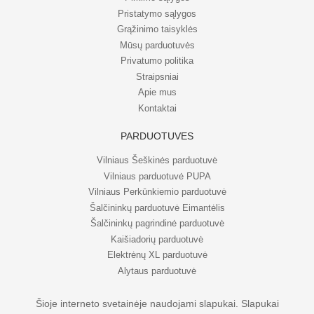
Pristatymo sąlygos
Grąžinimo taisyklės
Mūsų parduotuvės
Privatumo politika
Straipsniai
Apie mus
Kontaktai
PARDUOTUVĖS
Vilniaus Šeškinės parduotuvė
Vilniaus parduotuvė PUPA
Vilniaus Perkūnkiemio parduotuvė
Šalčininkų parduotuvė Eimantėlis
Šalčininkų pagrindinė parduotuvė
Kaišiadorių parduotuvė
Elektrėnų XL parduotuvė
Alytaus parduotuvė
Šioje interneto svetainėje naudojami slapukai. Slapukai