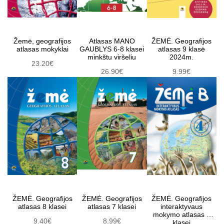
Žemė, geografijos
Atlasas MANO
ŽEMĖ. Geografijos
atlasas mokyklai
GAUBLYS 6-8 klasei
atlasas 9 klasė
minkštu viršeliu
2024m.
23.20€
26.90€
9.99€
ŽEMĖ. Geografijos
ŽEMĖ. Geografijos
ŽEMĖ. Geografijos
atlasas 8 klasei
atlasas 7 klasei
interaktyvaus
mokymo atlasas 8
9.40€
8.99€
klasei