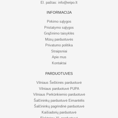
El. paštas:
info@eripo.lt
INFORMACIJA
Pirkimo sąlygos
Pristatymo sąlygos
Grąžinimo taisyklės
Mūsų parduotuvės
Privatumo politika
Straipsniai
Apie mus
Kontaktai
PARDUOTUVĖS
Vilniaus Šeškinės parduotuvė
Vilniaus parduotuvė PUPA
Vilniaus Perkūnkiemio parduotuvė
Šalčininkų parduotuvė Eimantėlis
Šalčininkų pagrindinė parduotuvė
Kaišiadorių parduotuvė