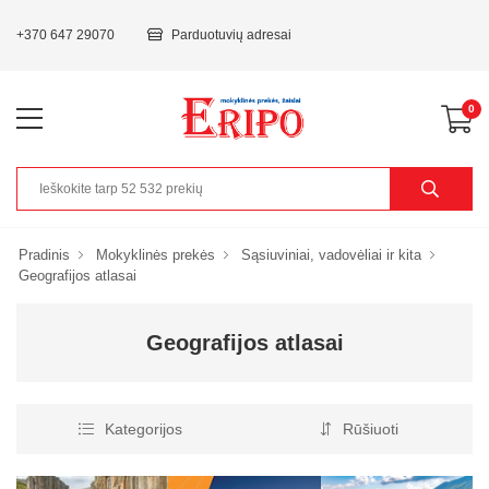
+370 647 29070
Parduotuvių adresai
0
Pradinis
Mokyklinės prekės
Sąsiuviniai, vadovėliai ir kita
Geografijos atlasai
Geografijos atlasai
Kategorijos
Rūšiuoti