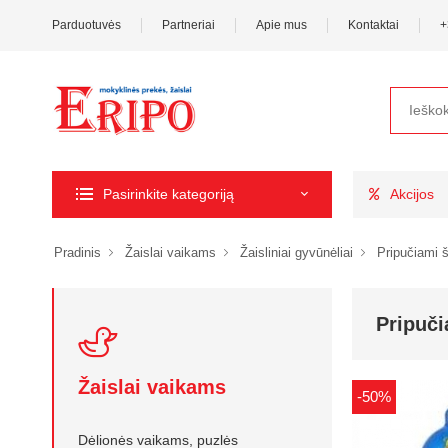
Parduotuvės
Partneriai
Apie mus
Kontaktai
+
Pasirinkite kategoriją
Akcijos
Pradinis
Žaislai vaikams
Žaisliniai gyvūnėliai
Pripučiami š
Pripuči
Žaislai vaikams
-50%
Dėlionės vaikams, puzlės