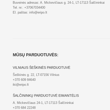
Buveinės adresas: A. Mickevičiaus g. 24-1, LT-17113 Šalčininkai
Tel. nr.:
+37067034400
El. paštas:
info@eripo.lt
MŪSŲ PARDUOTUVĖS:
VILNIAUS ŠEŠKINĖS PARDUOTUVĖ
Šeškinės g. 22, LT-07156 Vilnius
+370 609 84640
iki@eripo.lt
ŠALČININKŲ PARDUOTUVĖ EIMANTĖLIS
A. Mickevičiaus 24-1, LT-17113 Šalčininkai
+370 684 22248