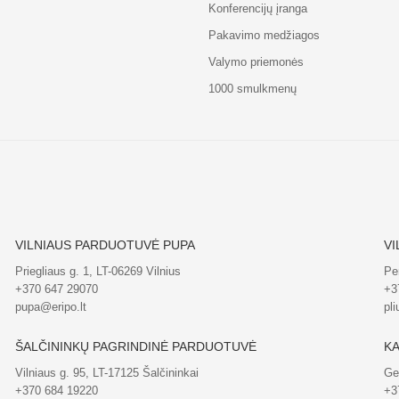
Konferencijų įranga
Pakavimo medžiagos
Valymo priemonės
1000 smulkmenų
VILNIAUS PARDUOTUVĖ PUPA
VI
Priegliaus g. 1, LT-06269 Vilnius
Pe
+370 647 29070
+3
pupa@eripo.lt
pli
ŠALČININKŲ PAGRINDINĖ PARDUOTUVĖ
KA
Vilniaus g. 95, LT-17125 Šalčininkai
Ge
+370 684 19220
+3