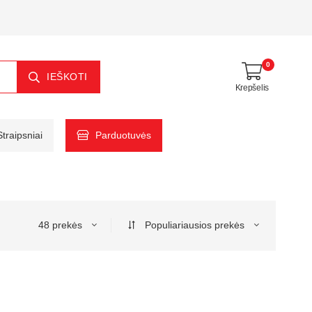
0
IEŠKOTI
Krepšelis
Straipsniai
Parduotuvės
48 prekės
Populiariausios prekės