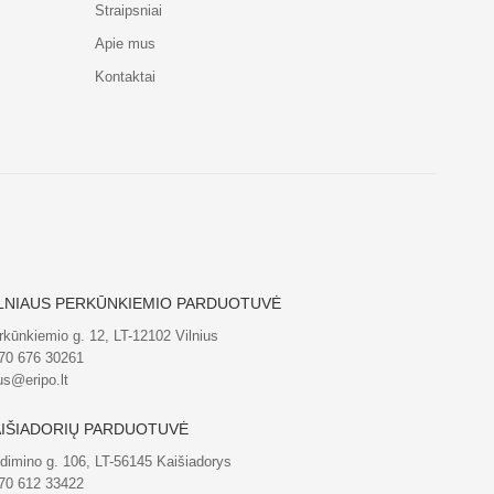
Straipsniai
Apie mus
Kontaktai
LNIAUS PERKŪNKIEMIO PARDUOTUVĖ
rkūnkiemio g. 12, LT-12102 Vilnius
70 676 30261
us@eripo.lt
IŠIADORIŲ PARDUOTUVĖ
dimino g. 106, LT-56145 Kaišiadorys
70 612 33422