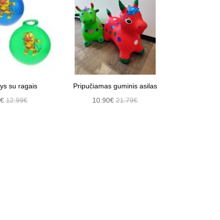
ys su ragais
Pripučiamas guminis asilas
0€
12.99€
10.90€
21.79€