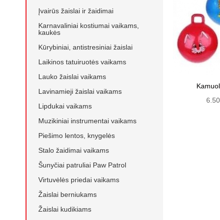
Įvairūs žaislai ir žaidimai
Karnavaliniai kostiumai vaikams,
kaukės
Kūrybiniai, antistresiniai žaislai
Laikinos tatuiruotės vaikams
Lauko žaislai vaikams
Kamuol
Lavinamieji žaislai vaikams
6.5
Lipdukai vaikams
Muzikiniai instrumentai vaikams
Piešimo lentos, knygelės
Stalo žaidimai vaikams
Šunyčiai patruliai Paw Patrol
Virtuvėlės priedai vaikams
Žaislai berniukams
Žaislai kudikiams