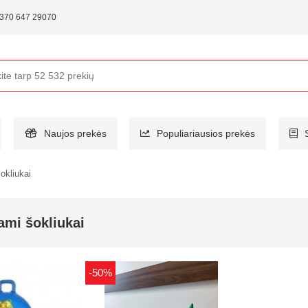
370 647 29070
Naujos prekės
Populiariausios prekės
okliukai
ami šokliukai
-50%