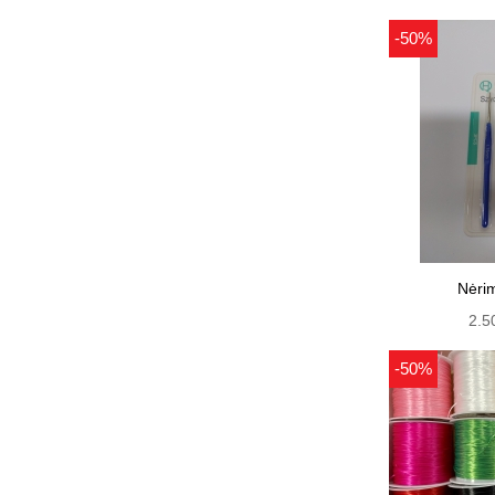
-50%
Nėrim
2.5
-50%