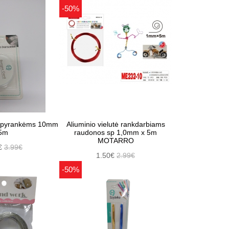
-50%
 apyrankėms 10mm
Aliuminio vielutė rankdarbiams
5m
raudonos sp 1,0mm x 5m
MOTARRO
€
3.99€
1.50€
2.99€
-50%