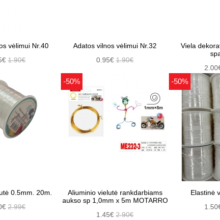
os vėlimui Nr.40
Adatos vilnos vėlimui Nr.32
Viela dekor
spa
5€
1.90€
0.95€
1.90€
2.00
-50%
-50%
rvutė 0.5mm. 20m.
Aliuminio vielutė rankdarbiams
Elastinė v
aukso sp 1,0mm x 5m MOTARRO
0€
2.99€
1.50
1.45€
2.90€