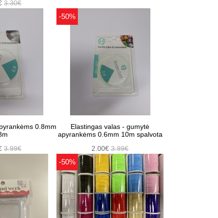
€
3.30€
-50%
apyrankėms 0.8mm
Elastingas valas - gumytė
8m
apyrankėms 0.6mm 10m spalvota
€
3.99€
2.00€
3.99€
-50%