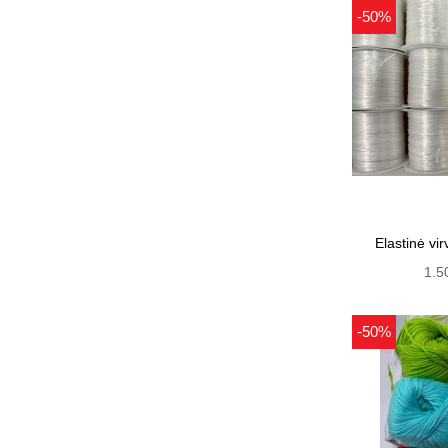
-50%
Elastinė vi
1.5
-50%