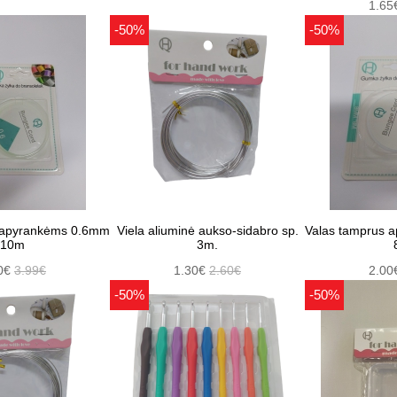
1.65
-50%
-50%
 apyrankėms 0.6mm
Viela aliuminė aukso-sidabro sp.
Valas tamprus 
10m
3m.
0€
3.99€
1.30€
2.60€
2.00
-50%
-50%