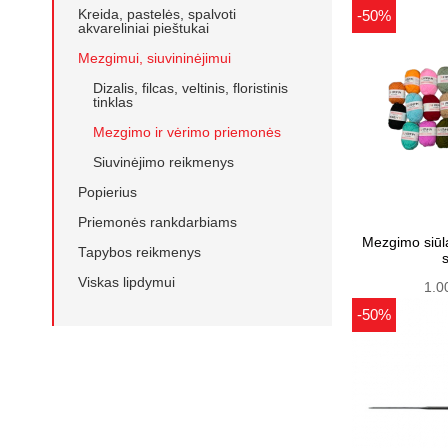
Kreida, pastelės, spalvoti
-50%
akvareliniai pieštukai
Mezgimui, siuvininėjimui
Dizalis, filcas, veltinis, floristinis
tinklas
Mezgimo ir vėrimo priemonės
Siuvinėjimo reikmenys
Popierius
Priemonės rankdarbiams
Mezgimo siūlai 25gr 70m įva
Tapybos reikmenys
Viskas lipdymui
1.0
-50%