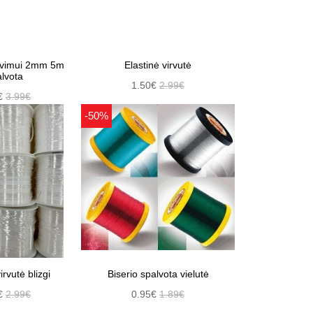
avimui 2mm 5m
Elastinė virvutė
lvota
1.50€
2.99€
€
3.99€
-50%
irvutė blizgi
Biserio spalvota vielutė
€
2.99€
0.95€
1.89€