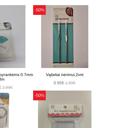
-50%
apyrankėms 0.7mm
Vąšeliai nėrimui,2vnt
8m
0.95€
1.89€
€
2.99€
-50%