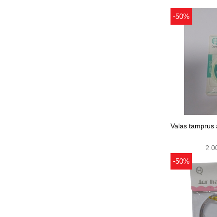
-50%
Valas tamprus
2.0
-50%