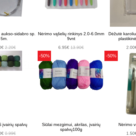
ė aukso-sidabro sp.
Nėrimo vąšelių rinkinys 2.0-6.0mm
Dėžutė karoli
5m.
9vnt
plastikin
0€
2.20€
6.95€
13.90€
2.00
-50%
-50%
S įvairių spalvų
Siūlai mezgimui, akrilas, įvairių
Nėrimo vą
spalvų100g
0€
0.99€
1.50