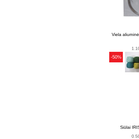
Viela aliumin
1.1
-50%
Siūlai IRI
0.5