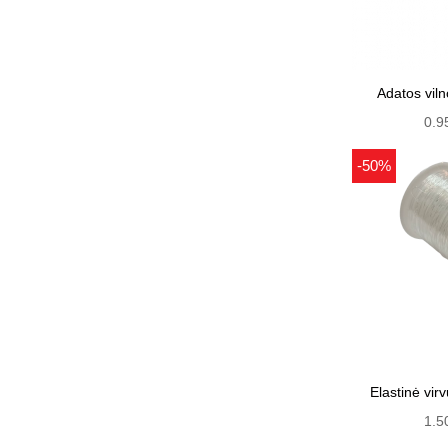
Adatos viln
0.9
-50%
Elastinė vi
1.5