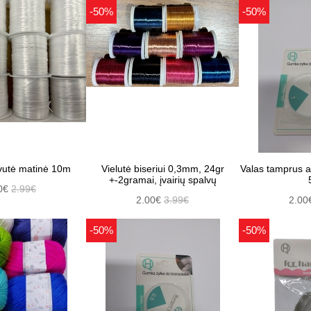
-50%
-50%
rvutė matinė 10m
Vielutė biseriui 0,3mm, 24gr
Valas tamprus
+-2gramai, įvairių spalvų
0€
2.99€
2.00€
3.99€
2.00
-50%
-50%