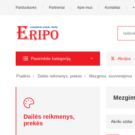
Parduotuvės
Partneriai
Apie mus
Kontaktai
+
Pasirinkite kategoriją
Akcijos
Pradinis
Dailės reikmenys, prekės
Mezgimui, siuvininėjimui
Mezgim
Dailės reikmenys,
Akrilo siūlai
prekės