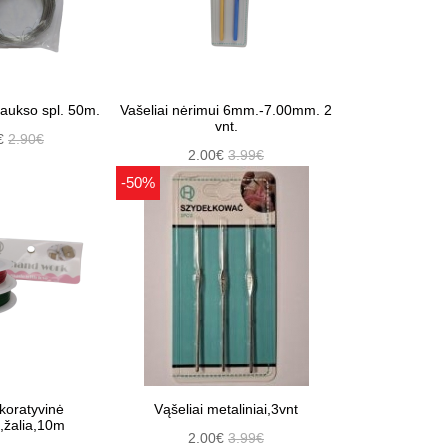
-aukso spl. 50m.
Vašeliai nėrimui 6mm.-7.00mm. 2
vnt.
€
2.90€
2.00€
3.99€
-50%
koratyvinė
Vąšeliai metaliniai,3vnt
,žalia,10m
2.00€
3.99€