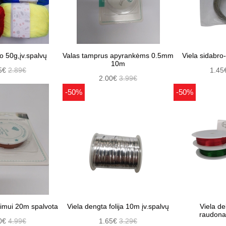
lo 50g,įv.spalvų
Valas tamprus apyrankėms 0.5mm
Viela sidabro
10m
5€
2.89€
1.45
2.00€
3.99€
-50%
-50%
vimui 20m spalvota
Viela dengta folija 10m įv.spalvų
Viela de
raudona
0€
4.99€
1.65€
3.29€