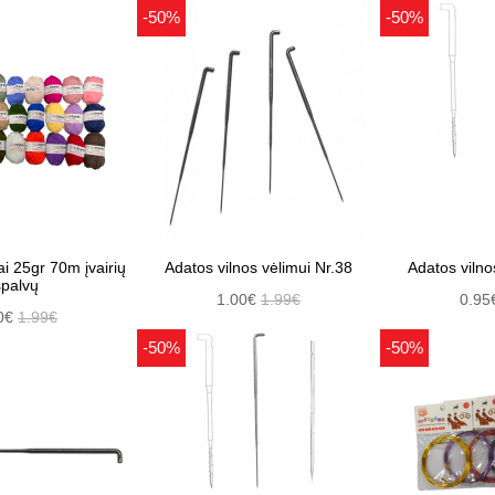
-50%
-50%
irių
Adatos vilnos vėlimui Nr.38
Adatos vilno
spalvų
1.00€
1.99€
0.95
0€
1.99€
-50%
-50%