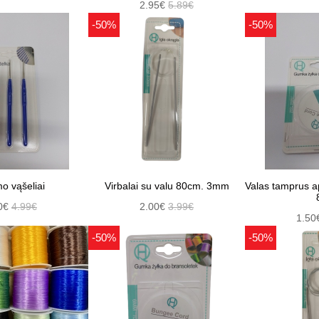
2.95€
5.89€
-50%
-50%
o vąšeliai
Virbalai su valu 80cm. 3mm
Valas tamprus 
0€
4.99€
2.00€
3.99€
1.50
-50%
-50%