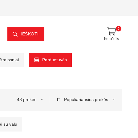
0
IEŠKOTI
Krepšelis
Straipsniai
Parduotuvės
48 prekės
Populiariausios prekės
ai su valu