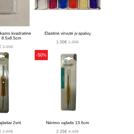
ukams kvadratinė
Elastinė virvutė įv.spalvų
ė 8.5x8.5cm
1.00€
1.99€
€
3.99€
-50%
šeliai 2vnt
Nėrimo vąšelis 13.6cm
€
2.99€
2.25€
4.49€