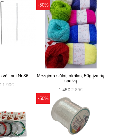
-50%
s vėlimui Nr.36
Mezgimo siūlai, akrilas, 50g įvairių
spalvų
€
1.90€
1.45€
2.89€
-50%