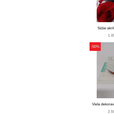
Siūlai akri
1.4
-50%
Viela dekora
2.5