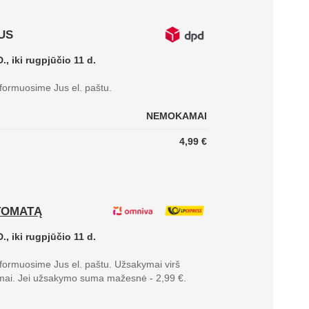
US
., iki rugpjūčio 11 d.
nformuosime Jus el. paštu.
NEMOKAMAI
4,99 €
TOMATĄ
., iki rugpjūčio 11 d.
nformuosime Jus el. paštu. Užsakymai virš
mai. Jei užsakymo suma mažesnė - 2,99 €.