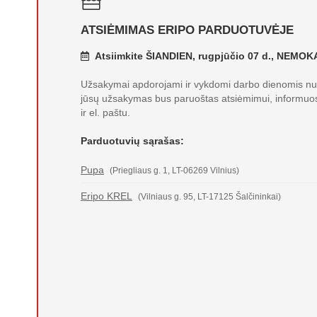
ATSIĖMIMAS ERIPO PARDUOTUVĖJE
Atsiimkite ŠIANDIEN, rugpjūčio 07 d., NEMO
Užsakymai apdorojami ir vykdomi darbo dienomis nuo
jūsų užsakymas bus paruoštas atsiėmimui, informuo
ir el. paštu.
Parduotuvių sąrašas:
Pupa
(Priegliaus g. 1, LT-06269 Vilnius)
Eripo KREL
(Vilniaus g. 95, LT-17125 Šalčininkai)