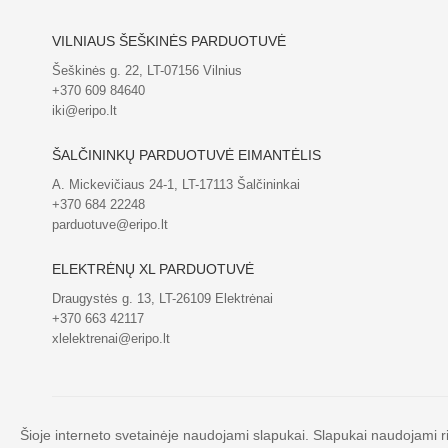
VILNIAUS ŠEŠKINĖS PARDUOTUVĖ
Šeškinės g. 22, LT-07156 Vilnius
+370 609 84640
iki@eripo.lt
ŠALČININKŲ PARDUOTUVĖ EIMANTĖLIS
A. Mickevičiaus 24-1, LT-17113 Šalčininkai
+370 684 22248
parduotuve@eripo.lt
ELEKTRĖNŲ XL PARDUOTUVĖ
Draugystės g. 13, LT-26109 Elektrėnai
+370 663 42117
xlelektrenai@eripo.lt
Šioje interneto svetainėje naudojami slapukai. Slapukai naudojami rin
© UAB Eripo 2026. Visos teisės saugomos