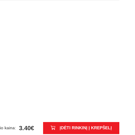
3.40€
io kaina:
ĮDĖTI RINKINĮ Į KREPŠELĮ