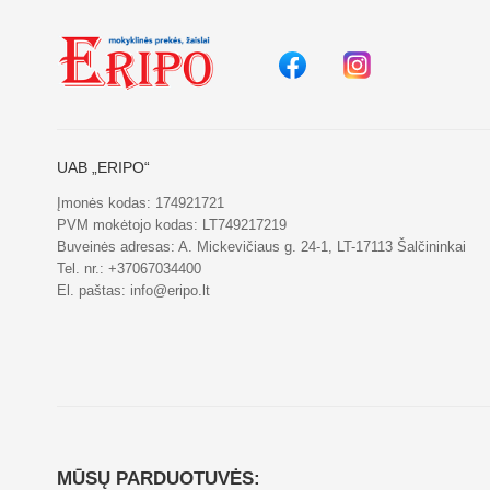
UAB „ERIPO“
Įmonės kodas: 174921721
PVM mokėtojo kodas: LT749217219
Buveinės adresas: A. Mickevičiaus g. 24-1, LT-17113 Šalčininkai
Tel. nr.:
+37067034400
El. paštas:
info@eripo.lt
MŪSŲ PARDUOTUVĖS: