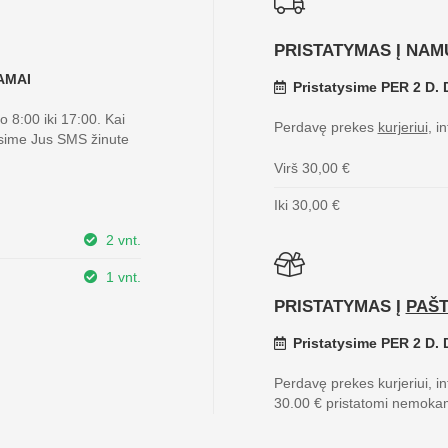
PRISTATYMAS Į NAM
KAMAI
Pristatysime PER 2 D. D
 8:00 iki 17:00. Kai
Perdavę prekes
kurjeriui
, i
sime Jus SMS žinute
Virš 30,00 €
Iki 30,00 €
2 vnt.
1 vnt.
PRISTATYMAS Į
PAŠ
Pristatysime PER 2 D. D
Perdavę prekes kurjeriui, i
30.00 € pristatomi nemoka