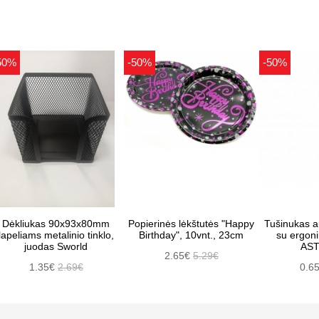
50%
-50%
-50%
Dėkliukas 90x93x80mm
Popierinės lėkštutės "Happy
Tušinukas 
lapeliams metalinio tinklo,
Birthday", 10vnt., 23cm
su ergonim
juodas Sworld
AS
2.65€
5.29€
1.35€
2.69€
0.6