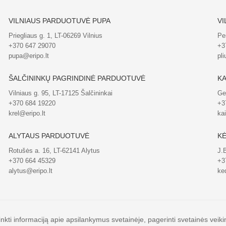
VILNIAUS PARDUOTUVĖ PUPA
VI
Priegliaus g. 1, LT-06269 Vilnius
Pe
+370 647 29070
+3
pupa@eripo.lt
pli
ŠALČININKŲ PAGRINDINĖ PARDUOTUVĖ
KA
Vilniaus g. 95, LT-17125 Šalčininkai
Ge
+370 684 19220
+3
krel@eripo.lt
ka
ALYTAUS PARDUOTUVĖ
KĖ
Rotušės a. 16, LT-62141 Alytus
J.
+370 664 45329
+3
alytus@eripo.lt
ked
kti informaciją apie apsilankymus svetainėje, pagerinti svetainės veikimą