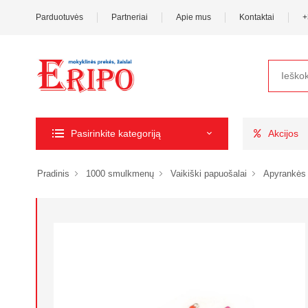
Parduotuvės
Partneriai
Apie mus
Kontaktai
+
Pasirinkite kategoriją
Akcijos
Pradinis
1000 smulkmenų
Vaikiški papuošalai
Apyrankės