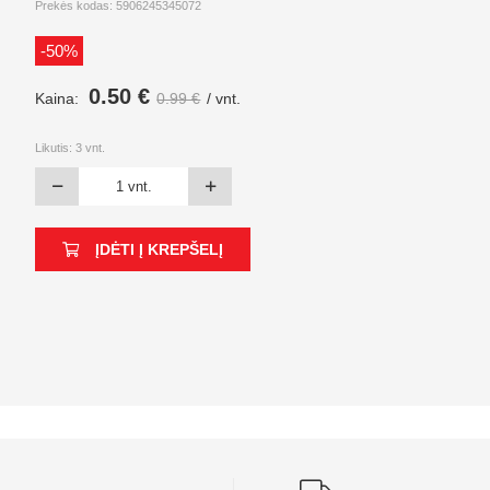
Prekės kodas: 5906245345072
-50%
0.50 €
Kaina:
0.99 €
/ vnt.
Likutis:
3
vnt.
ĮDĖTI Į KREPŠELĮ