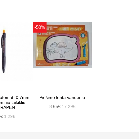
-50%
automat. 0,7mm.
Piešimo lenta vandeniu
iniu laikikliu
8.65€
17.29€
TRAPEN
5€
1.29€