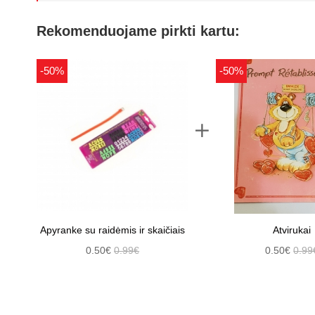
Rekomenduojame pirkti kartu:
-50%
-50%
Apyranke su raidėmis ir skaičiais
Atvirukai
0.50€
0.99€
0.50€
0.99