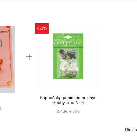
-50%
Papuošalų gaminimo rinkinys
HobbyTime Nr 6
€
2.40€
4.79€
Rinkin