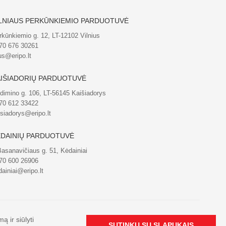
LNIAUS PERKŪNKIEMIO PARDUOTUVĖ
rkūnkiemio g. 12, LT-12102 Vilnius
70 676 30261
us@eripo.lt
IŠIADORIŲ PARDUOTUVĖ
dimino g. 106, LT-56145 Kaišiadorys
70 612 33422
isiadorys@eripo.lt
DAINIŲ PARDUOTUVĖ
Basanavičiaus g. 51, Kėdainiai
70 600 26906
ainiai@eripo.lt
 ir siūlyti
SUTINKU SU SLAPUKAIS