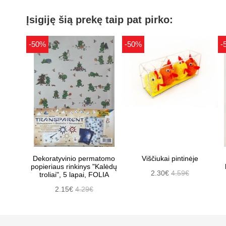
Įsigiję šią prekę taip pat pirko:
-50%
-50%
-
Dekoratyvinio permatomo
Viščiukai pintinėje
popieriaus rinkinys "Kalėdų
2.30€
4.59€
troliai", 5 lapai, FOLIA
2.15€
4.29€