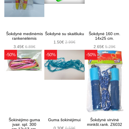
Šokdynė medinėmis
Šokdynė su skaitliuku
Šokdynė 160 cm.
rankenėlėmis
14x25 cm.
1.50€
2.99€
3.45€
6.89€
2.65€
5.29€
-50%
-50%
-50%
Šokinėjimo guma
Guma šokinėjimui
Šokdynė virvinė
įvair. spl. 300
minkšt.rank. Z6032
0.30€
0.59€