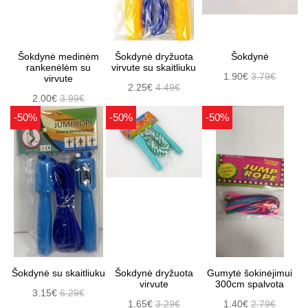
Šokdynė medinėm
Šokdynė dryžuota
Šokdynė
rankenėlėm su
virvute su skaitliuku
1.90€
3.79€
virvute
2.25€
4.49€
2.00€
3.99€
-50%
-50%
-50%
Šokdynė su skaitliuku
Šokdynė dryžuota
Gumytė šokinėjimui
virvute
300cm spalvota
3.15€
6.29€
1.65€
3.29€
1.40€
2.79€