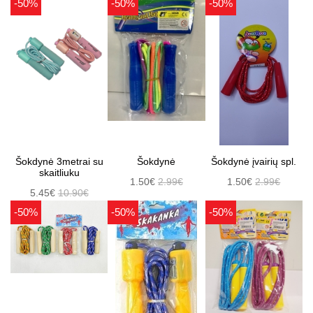
-50%
-50%
-50%
Šokdynė 3metrai su
Šokdynė
Šokdynė įvairių spl.
skaitliuku
1.50€
2.99€
1.50€
2.99€
5.45€
10.90€
-50%
-50%
-50%