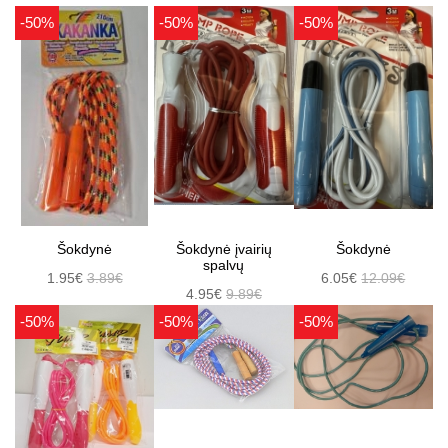
-50%
-50%
-50%
Šokdynė
Šokdynė įvairių
Šokdynė
spalvų
1.95€
3.89€
6.05€
12.09€
4.95€
9.89€
-50%
-50%
-50%