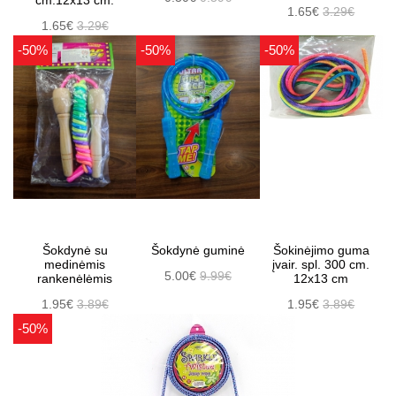
cm.12x13 cm.
1.65€
3.29€
1.65€
3.29€
-50%
-50%
-50%
Šokdynė su
Šokdynė guminė
Šokinėjimo guma
medinėmis
įvair. spl. 300 cm.
5.00€
9.99€
rankenėlėmis
12x13 cm
1.95€
3.89€
1.95€
3.89€
-50%