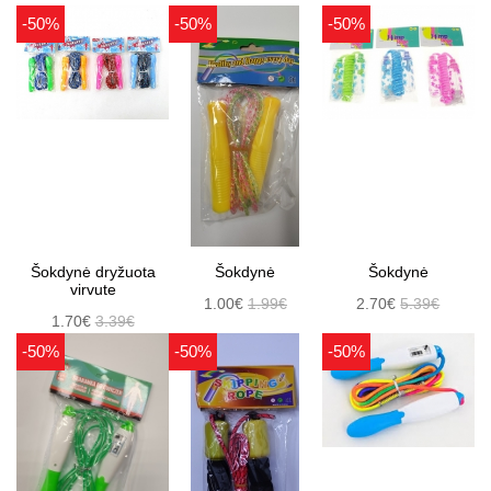
-50%
-50%
-50%
Šokdynė dryžuota
Šokdynė
Šokdynė
virvute
1.00€
1.99€
2.70€
5.39€
1.70€
3.39€
-50%
-50%
-50%