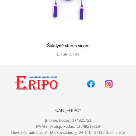
Šokdynė storos virvės
1.75€
3.49€
UAB „ERIPO“
Įmonės kodas: 174921721
PVM mokėtojo kodas: LT749217219
Buveinės adresas: A. Mickevičiaus g. 24-1, LT-17113 Šalčininkai