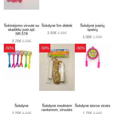
Šokinėjomo virvutė su
Šokdynė 5m didelė
Šokdynė įvairių
skaitikliu įvair.spl.
spalvų
2.50€
4.99€
NR.578
1.00€
1.99€
2.70€
5.39€
-50%
-50%
-50%
Šokdynė
Šokdynė medinėm
Šokdynė storos virvės
rankenom, virvutės
2.25€
4.49€
1.75€
3.49€