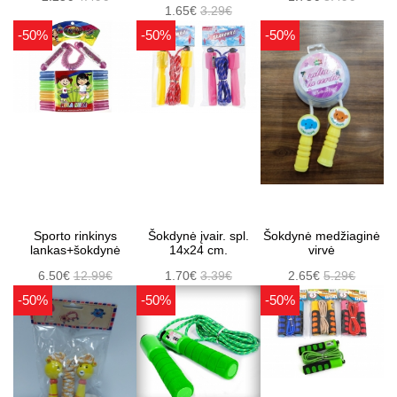
1.65€
3.29€
-50%
-50%
-50%
Sporto rinkinys
Šokdynė įvair. spl.
Šokdynė medžiaginė
lankas+šokdynė
14x24 cm.
virvė
6.50€
12.99€
1.70€
3.39€
2.65€
5.29€
-50%
-50%
-50%