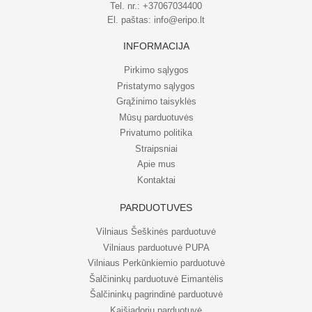
Tel. nr.:
+37067034400
El. paštas:
info@eripo.lt
INFORMACIJA
Pirkimo sąlygos
Pristatymo sąlygos
Grąžinimo taisyklės
Mūsų parduotuvės
Privatumo politika
Straipsniai
Apie mus
Kontaktai
PARDUOTUVĖS
Vilniaus Šeškinės parduotuvė
Vilniaus parduotuvė PUPA
Vilniaus Perkūnkiemio parduotuvė
Šalčininkų parduotuvė Eimantėlis
Šalčininkų pagrindinė parduotuvė
Kaišiadorių parduotuvė