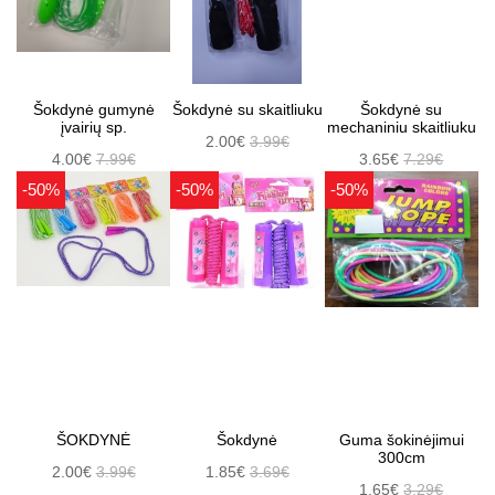
Šokdynė gumynė
Šokdynė su skaitliuku
Šokdynė su
įvairių sp.
mechaniniu skaitliuku
2.00€
3.99€
4.00€
7.99€
3.65€
7.29€
-50%
-50%
-50%
ŠOKDYNĖ
Šokdynė
Guma šokinėjimui
300cm
2.00€
3.99€
1.85€
3.69€
1.65€
3.29€