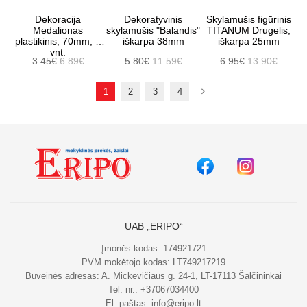
Dekoracija
Dekoratyvinis
Skylamušis figūrinis
Medalionas
skylamušis "Balandis"
TITANUM Drugelis,
plastikinis, 70mm, 6
iškarpa 38mm
iškarpa 25mm
vnt.
3.45€
6.89€
5.80€
11.59€
6.95€
13.90€
1
2
3
4
UAB „ERIPO“
Įmonės kodas: 174921721
PVM mokėtojo kodas: LT749217219
Buveinės adresas: A. Mickevičiaus g. 24-1, LT-17113 Šalčininkai
Tel. nr.:
+37067034400
El. paštas:
info@eripo.lt