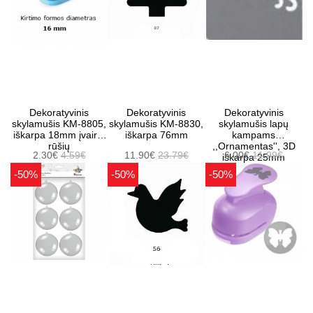
Dekoratyvinis
Dekoratyvinis
Dekoratyvinis
skylamušis KM-8805,
skylamušis KM-8830,
skylamušis lapų
iškarpa 18mm įvairių
iškarpa 76mm
kampams
rūšių
,,Ornamentas'', 3D
2.30€
4.59€
11.90€
23.79€
6.00€
11.99€
iškarpa 25mm
-50%
-50%
-50%