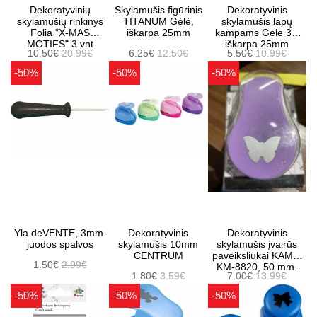
Dekoratyvinių
Skylamušis figūrinis
Dekoratyvinis
skylamušių rinkinys
TITANUM Gėlė,
skylamušis lapų
Folia "X-MAS
iškarpa 25mm
kampams Gėlė 3D
MOTIFS" 3 vnt
iškarpa 25mm
10.50€
20.99€
6.25€
12.50€
5.50€
10.99€
-50%
-50%
-50%
Yla deVENTE, 3mm.
Dekoratyvinis
Dekoratyvinis
juodos spalvos
skylamušis 10mm
skylamušis įvairūs
CENTRUM
paveiksliukai KAMEI
1.50€
2.99€
KM-8820, 50 mm.
1.80€
3.59€
7.00€
13.99€
-50%
-50%
-50%