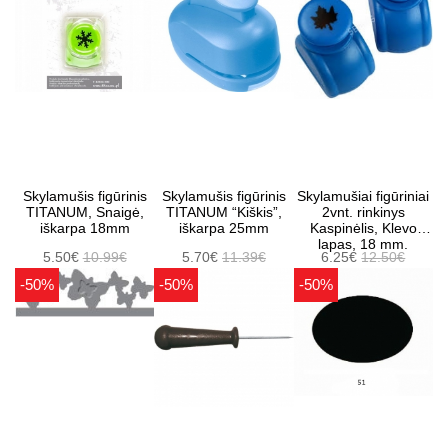
Skylamušis figūrinis
Skylamušis figūrinis
Skylamušiai figūriniai
TITANUM, Snaigė,
TITANUM “Kiškis”,
2vnt. rinkinys
iškarpa 18mm
iškarpa 25mm
Kaspinėlis, Klevo
lapas, 18 mm.
5.50€
10.99€
5.70€
11.39€
6.25€
12.50€
-50%
-50%
-50%