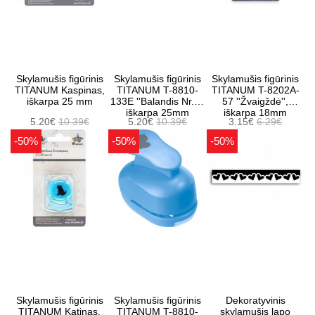
Skylamušis figūrinis
Skylamušis figūrinis
Skylamušis figūrinis
TITANUM Kaspinas,
TITANUM T-8810-
TITANUM T-8202A-
iškarpa 25 mm
133E ''Balandis Nr.2''
57 ''Žvaigždė'',
iškarpa 25mm
iškarpa 18mm
5.20€
10.39€
5.20€
10.39€
3.15€
6.29€
-50%
-50%
-50%
Skylamušis figūrinis
Skylamušis figūrinis
Dekoratyvinis
TITANUM Katinas,
TITANUM T-8810-
skylamušis lapo