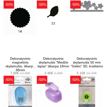
-50%
-50%
-50%
Dekoratyvinis
Dekoratyvinis
Dekoratyvinis
magnetinis
skylamušis "Medžio
skylamušis 50 mm
skylamušis, iškarpa
lapas" iškarpa 18mm
"Gėlės" 3D, kraštams
38mm
7.00€
13.99€
2.45€
4.89€
5.15€
10.29€
-50%
-50%
-50%