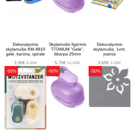
Dekoratyvinis
Skylamušis figūrinis
Dekoratyvinis
skylamušis KM-8810
TITANUM “Gėlė”,
skylamušis, 1vnt,
gėlė, karūna, spiralė
iškarpa 25mm
įvairūs
3.35€
6.69€
5.70€
11.39€
3.65€
7.29€
-50%
-50%
-50%