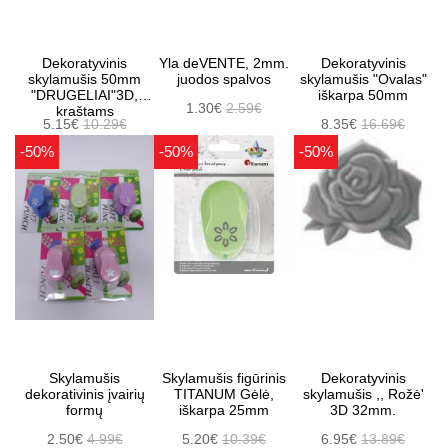
Dekoratyvinis
Yla deVENTE, 2mm.
Dekoratyvinis
skylamušis 50mm
juodos spalvos
skylamušis "Ovalas"
"DRUGELIAI"3D,
iškarpa 50mm
1.30€
2.59€
kraštams
5.15€
10.29€
8.35€
16.69€
-50%
-50%
-50%
Skylamušis
Skylamušis figūrinis
Dekoratyvinis
dekorativinis įvairių
TITANUM Gėlė,
skylamušis ,, Rožė'
formų
iškarpa 25mm
3D 32mm.
2.50€
4.99€
5.20€
10.39€
6.95€
13.89€