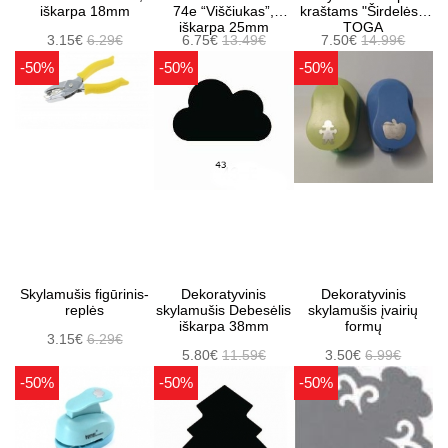
iškarpa 18mm
74e “Viščiukas”,
kraštams "Širdelės",
iškarpa 25mm
TOGA
3.15€
6.29€
6.75€
13.49€
7.50€
14.99€
-50%
-50%
-50%
Skylamušis figūrinis-
Dekoratyvinis
Dekoratyvinis
replės
skylamušis Debesėlis
skylamušis įvairių
iškarpa 38mm
formų
3.15€
6.29€
5.80€
11.59€
3.50€
6.99€
-50%
-50%
-50%