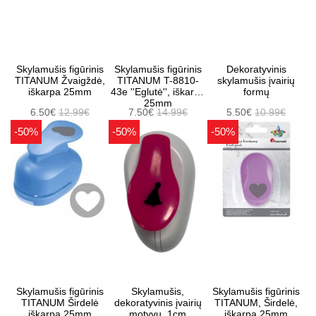
Skylamušis figūrinis
Skylamušis figūrinis
Dekoratyvinis
TITANUM Žvaigždė,
TITANUM T-8810-
skylamušis įvairių
iškarpa 25mm
43e ''Eglutė'', iškarpa
formų
25mm
6.50€
12.99€
7.50€
14.99€
5.50€
10.99€
-50%
-50%
-50%
Skylamušis figūrinis
Skylamušis,
Skylamušis figūrinis
TITANUM Širdelė
dekoratyvinis įvairių
TITANUM, Širdelė,
iškarpa 25mm
motyvų, 1cm
iškarpa 25mm