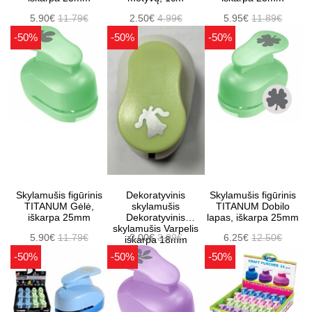
5.90€
11.79€
2.50€
4.99€
5.95€
11.89€
-50%
-50%
-50%
Skylamušis figūrinis
Dekoratyvinis
Skylamušis figūrinis
TITANUM Gėlė,
skylamušis
TITANUM Dobilo
iškarpa 25mm
Dekoratyvinis
lapas, iškarpa 25mm
skylamušis Varpelis
5.90€
11.79€
2.00€
3.99€
6.25€
12.50€
iškarpa 18mm
-50%
-50%
-50%