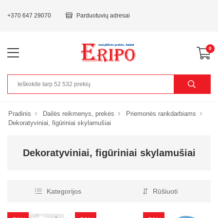
+370 647 29070
Parduotuvių adresai
0
Pradinis
Dailės reikmenys, prekės
Priemonės rankdarbiams
Dekoratyviniai, figūriniai skylamušiai
Dekoratyviniai, figūriniai skylamušiai
Kategorijos
Rūšiuoti