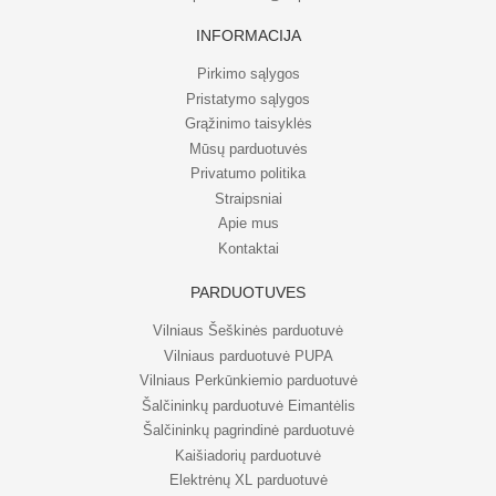
INFORMACIJA
Pirkimo sąlygos
Pristatymo sąlygos
Grąžinimo taisyklės
Mūsų parduotuvės
Privatumo politika
Straipsniai
Apie mus
Kontaktai
PARDUOTUVĖS
Vilniaus Šeškinės parduotuvė
Vilniaus parduotuvė PUPA
Vilniaus Perkūnkiemio parduotuvė
Šalčininkų parduotuvė Eimantėlis
Šalčininkų pagrindinė parduotuvė
Kaišiadorių parduotuvė
Elektrėnų XL parduotuvė