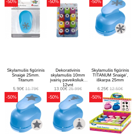
-50%
-50%
-50%
Skylamušis figūrinis
Dekorativinis
Skylamušis figūrinis
Snaigė 25mm.
skylamušis 10mm
TITANUM Snaigė',
Titanum
įvairių paveiksliukų
iškarpa 25mm
12vnt
5.90€
11.79€
13.00€
25.99€
6.25€
12.50€
-50%
-50%
-50%