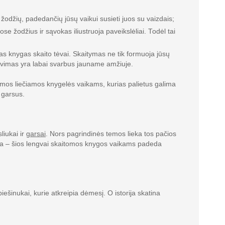
žodžių, padedančių jūsų vaikui susieti juos su vaizdais;
 žodžius ir sąvokas iliustruoja paveikslėliai. Todėl tai
as knygas skaito tėvai. Skaitymas ne tik formuoja jūsų
buvimas yra labai svarbus jauname amžiuje.
namos liečiamos knygelės vaikams, kurias palietus galima
 garsus.
liukai ir
garsai
. Nors pagrindinės temos lieka tos pačios
rija – šios lengvai skaitomos knygos vaikams padeda
iešinukai, kurie atkreipia dėmesį. O istorija skatina