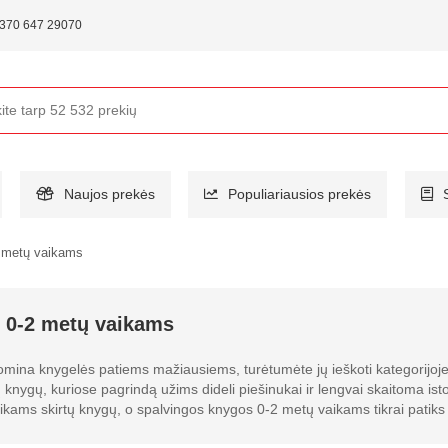
370 647 29070
Naujos prekės
Populiariausios prekės
 metų vaikams
 0-2 metų vaikams
omina knygelės patiems mažiausiems, turėtumėte jų ieškoti kategorijoje
 knygų, kuriose pagrindą užims dideli piešinukai ir lengvai skaitoma isto
kams skirtų knygų, o spalvingos knygos 0-2 metų vaikams tikrai patiks