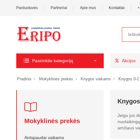
Parduotuvės
Partneriai
Apie mus
Kontaktai
+
Pasirinkite kategoriją
Akcijos
Pradinis
Mokyklinės prekės
Knygos vaikams
Knygos 0-2
Knygos
Jeigu jus d
Mokyklinės prekės
nuotaikingų
amžiaus vai
Antspaudai vaikams