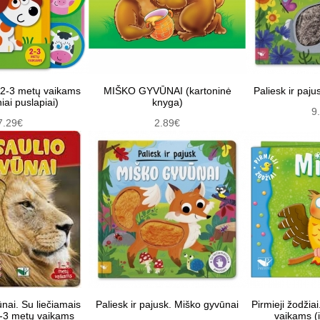
 2-3 metų vaikams
MIŠKO GYVŪNAI (kartoninė
Paliesk ir paju
iai puslapiai)
knyga)
9
7.29€
2.89€
nai. Su liečiamais
Paliesk ir pajusk. Miško gyvūnai
Pirmieji žodžia
 1-3 metų vaikams
vaikams (