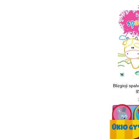
Blizgioji spa
g