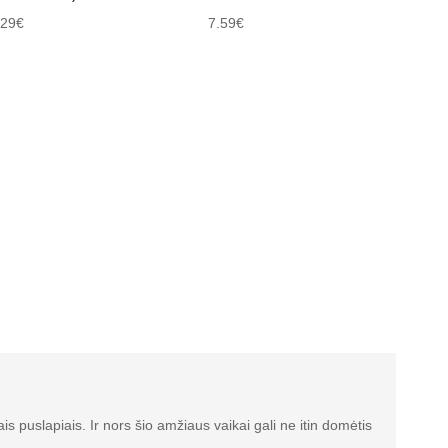
.29€
7.59€
s puslapiais. Ir nors šio amžiaus vaikai gali ne itin domėtis