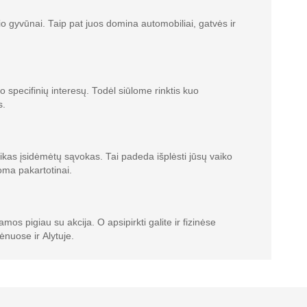
o gyvūnai. Taip pat juos domina automobiliai, gatvės ir
 specifinių interesų. Todėl siūlome rinktis kuo
s.
vaikas įsidėmėtų sąvokas. Tai padeda išplėsti jūsų vaiko
toma pakartotinai.
 pigiau su akcija. O apsipirkti galite ir fizinėse
ėnuose ir Alytuje.