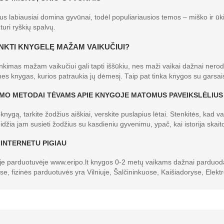
s labiausiai domina gyvūnai, todėl populiariausios temos – miško ir ūki
turi ryškių spalvų.
INKTI KNYGELĘ MAŽAM VAIKUČIUI?
nkimas mažam vaikučiui gali tapti iššūkiu, nes maži vaikai dažnai nerodo
es knygas, kurios patraukia jų dėmesį. Taip pat tinka knygos su garsai
MO METODAI TĖVAMS APIE KNYGOJE MATOMUS PAVEIKSLĖLIUS
knygą, tarkite žodžius aiškiai, verskite puslapius lėtai. Stenkitės, kad 
eidžia jam susieti žodžius su kasdieniu gyvenimu, ypač, kai istorija skai
 INTERNETU PIGIAU
je parduotuvėje www.eripo.lt knygos 0-2 metų vaikams dažnai parduodamos
e, fizinės parduotuvės yra Vilniuje, Šalčininkuose, Kaišiadoryse, Elektr