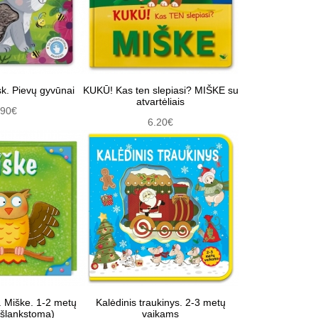
sk. Pievų gyvūnai
KUKŪ! Kas ten slepiasi? MIŠKE su
atvartėliais
.90€
6.20€
i. Miške. 1-2 metų
Kalėdinis traukinys. 2-3 metų
išlankstoma)
vaikams