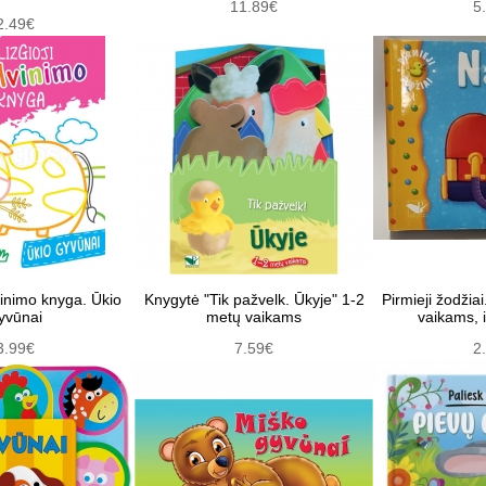
11.89€
5
2.49€
lvinimo knyga. Ūkio
Knygytė "Tik pažvelk. Ūkyje" 1-2
Pirmieji žodžia
yvūnai
metų vaikams
vaikams, 
3.99€
7.59€
2