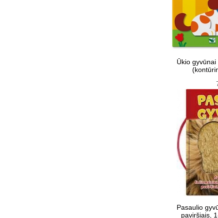
Ūkio gyvūnai
(kontūrin
Pasaulio gyvū
paviršiais,