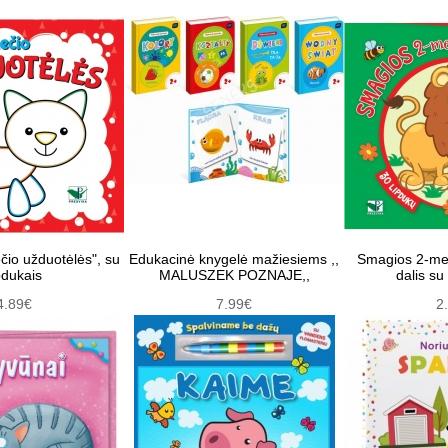
čio užduotėlės", su
Edukacinė knygelė mažiesiems ,,
Smagios 2-meč
pdukais
MALUSZEK POZNAJE,,
dalis su
4.89€
7.99€
2