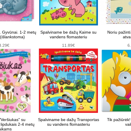
i. Gyvūnai. 1-2 metų
Spalviname be dažų Kaime su
Noriu pažint
(išlankstoma)
vandens flomasteriu
atva
3.29€
11.89€
6
"Veršiukas" su
Spalviname be dažų Transportas
Tik pažiūrėk!
 lipdukais 2-4 metų
su vandens flomasteriu
va
aikams