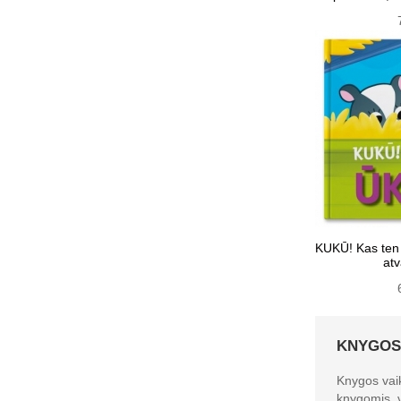
KUKŪ! Kas ten
atv
KNYGOS
Knygos vaik
knygomis, vi