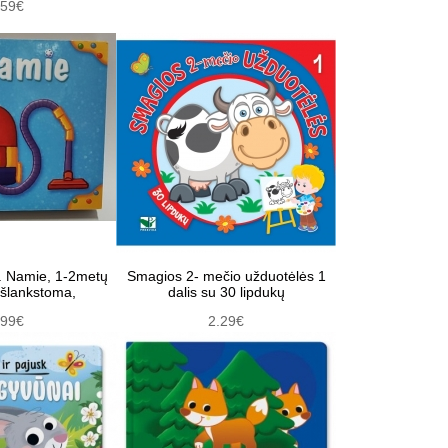
.59€
i. Namie, 1-2metų
Smagios 2- mečio užduotėlės 1
išlankstoma,
dalis su 30 lipdukų
.99€
2.29€