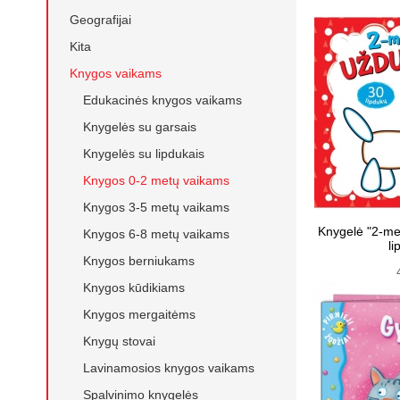
Geografijai
Kita
Knygos vaikams
Edukacinės knygos vaikams
Knygelės su garsais
Knygelės su lipdukais
Knygos 0-2 metų vaikams
Knygos 3-5 metų vaikams
Knygelė "2-me
Knygos 6-8 metų vaikams
li
Knygos berniukams
Knygos kūdikiams
Knygos mergaitėms
Knygų stovai
Lavinamosios knygos vaikams
Spalvinimo knygelės