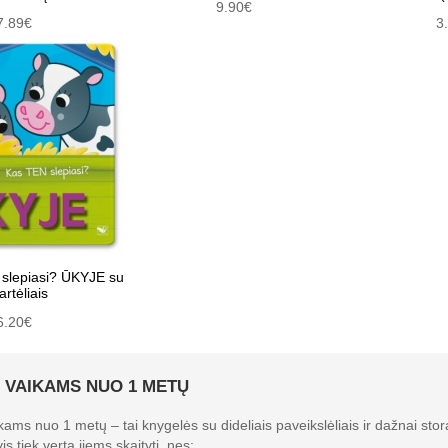
9.90€
7.89€
3
 slepiasi? ŪKYJE su
artėliais
6.20€
 VAIKAMS NUO 1 METŲ
ams nuo 1 metų – tai knygelės su dideliais paveikslėliais ir dažnai storai
s tiek verta jiems skaityti, nes: