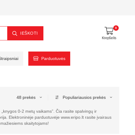
0
IEŠKOTI
Krepšelis
Straipsniai
Parduotuvės
48 prekės
Populiariausios prekės
 „knygos 0-2 metų vaikams”. Čia rasite spalvingų ir
rija. Elektroninėje parduotuvėje www.eripo.lt rasite įvairaus
 mažiesiems skaitytojams!