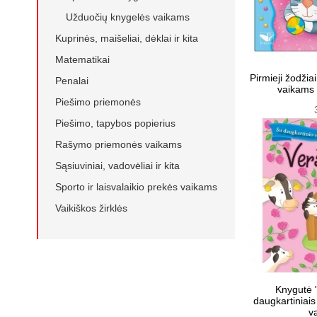
Užduočių knygelės vaikams
Kuprinės, maišeliai, dėklai ir kita
Matematikai
Pirmieji žodžia
Penalai
vaikams 
Piešimo priemonės
Piešimo, tapybos popierius
Rašymo priemonės vaikams
Sąsiuviniai, vadovėliai ir kita
Sporto ir laisvalaikio prekės vaikams
Vaikiškos žirklės
Knygutė 
daugkartiniais
v