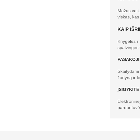
Mažus vaiku
viskas, kas 
KAIP IŠR
Knygelės ri
spalvingesn
PASAKOJI
Skaitydami 
žodyną ir l
ĮSIGYKITE
Elektroninė
parduotuvės