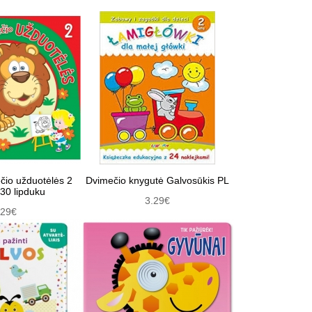
io užduotėlės 2
Dvimečio knygutė Galvosūkis PL
 30 lipduku
3.29€
.29€