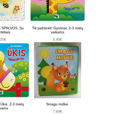
i. SPALVOS. Su
Tik pažiūrėk! Gyvūnai. 2-3 metų
rtėliais
vaikams
.20€
5.40€
 Ūkis. 2-3 metų
Smagu miške.
ikams
7.69€