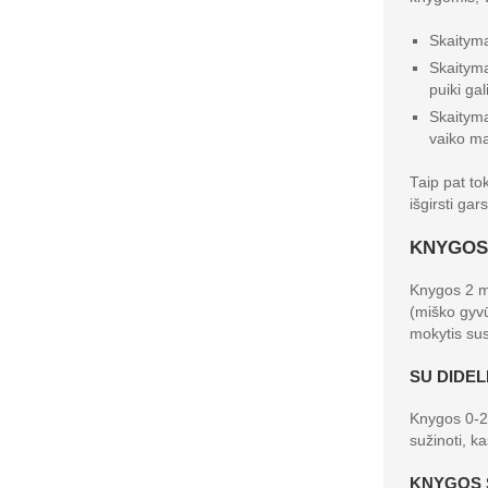
Skaityma
Skaityma
puiki ga
Skaityma
vaiko mą
Taip pat to
išgirsti ga
KNYGOS
Knygos 2 me
(miško gyvū
mokytis sus
SU DIDEL
Knygos 0-2 
sužinoti, ka
KNYGOS 