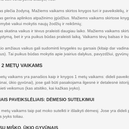
s plečia žodyną. Mažiems vaikams skirtos knygos turi ir paveikslėlių, ir 
s gerina aplinkos atpažinimo įgūdžius. Mažiems vaikams skirtose knygose
limybė vaikui mokytis naujų žodžių ir reikšmių;
s skatina vaikus ir tėvus praleisti daugiau laiko. Mažiems vaikams skirt
stymą, bet ir yra puikus būdas praleisti laiką. Vaikams tėvų balsas ir 
kio amžiaus vaikus gali sudominti knygelės su garsais (kitaip dar vadi
rsus). Tai puikus būdas mokytis apie įvairius dalykus, pavyzdžiui, gyvūnų
 2 METŲ VAIKAMS
tų vaikams yra panašios kaip ir knygos 1 metų vaikams: dideli paveiks
nai, ūkio gyvūnai), jose gali būti pasakojama ilgesnė ir detalesnė isto
ieti veiksmus (kas atsitiko, kai kažkas įvyko).
IAIS PAVEIKSLĖLIAIS: DĖMESIO SUTELKIMUI
metų vaikams taip pat moko sutelkti ir išlaikyti dėmesį. Jose yra dideli p
s įvyks toliau.
SU MIŠKO, ŪKIO GYVŪNAIS