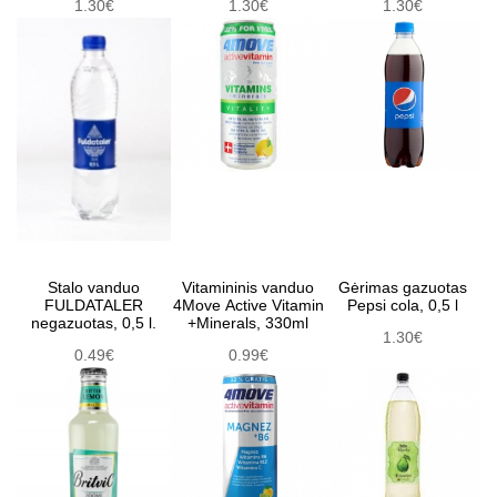
1.30€
1.30€
1.30€
Stalo vanduo
Vitamininis vanduo
Gėrimas gazuotas
FULDATALER
4Move Active Vitamin
Pepsi cola, 0,5 l
negazuotas, 0,5 l.
+Minerals, 330ml
1.30€
0.49€
0.99€