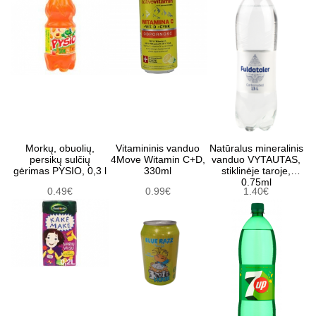
Morkų, obuolių,
Vitamininis vanduo
Natūralus mineralinis
persikų sulčių
4Move Witamin C+D,
vanduo VYTAUTAS,
gėrimas PYSIO, 0,3 l
330ml
stiklinėje taroje,
0.75ml
0.49€
0.99€
1.40€