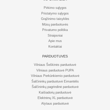
Pirkimo sąlygos
Pristatymo sąlygos
Grąžinimo taisyklės
Mūsų parduotuvės
Privatumo politika
Straipsniai
Apie mus
Kontaktai
PARDUOTUVĖS
Vilniaus Šeškinės parduotuvė
Vilniaus parduotuvė PUPA
Vilniaus Perkūnkiemio parduotuvė
Šalčininkų parduotuvė Eimantėlis
Šalčininkų pagrindinė parduotuvė
Kaišiadorių parduotuvė
Elektrėnų XL parduotuvė
Alytaus parduotuvė