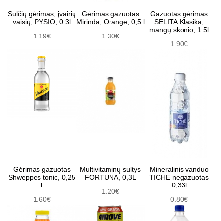
Sulčių gėrimas, įvairių
Gėrimas gazuotas
Gazuotas gėrimas
vaisių, PYSIO, 0.3l
Mirinda, Orange, 0,5 l
SELITA Klasika,
mangų skonio, 1.5l
1.19€
1.30€
1.90€
Gėrimas gazuotas
Multivitaminų sultys
Mineralinis vanduo
Shweppes tonic, 0,25
FORTUNA, 0,3L
TICHE negazuotas
l
0,33l
1.20€
1.60€
0.80€