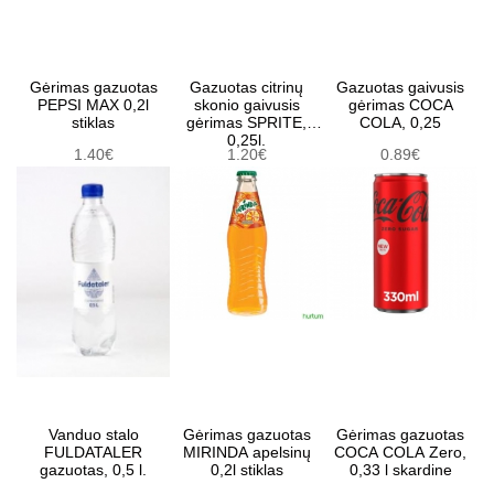
Gėrimas gazuotas
Gazuotas citrinų
Gazuotas gaivusis
PEPSI MAX 0,2l
skonio gaivusis
gėrimas COCA
stiklas
gėrimas SPRITE,
COLA, 0,25
0,25l.
1.40€
1.20€
0.89€
Vanduo stalo
Gėrimas gazuotas
Gėrimas gazuotas
FULDATALER
MIRINDA apelsinų
COCA COLA Zero,
gazuotas, 0,5 l.
0,2l stiklas
0,33 l skardine