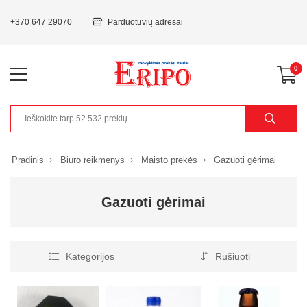
+370 647 29070
Parduotuvių adresai
0
Pradinis
Biuro reikmenys
Maisto prekės
Gazuoti gėrimai
Gazuoti gėrimai
Kategorijos
Rūšiuoti