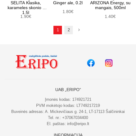
SELITA Klasika,
Ginger ale, 0.2l
ARIZONA Energy, su
karameles skonio ,
mangais, 500ml
1.80€
1.5l
1.90€
1.40€
1
2
UAB „ERIPO“
Įmonės kodas: 174921721
PVM mokėtojo kodas: LT749217219
Buveinės adresas: A. Mickevičiaus g. 24-1, LT-17113 Šalčininkai
Tel. nr.:
+37067034400
El. paštas:
info@eripo.lt
INFORMACIJA