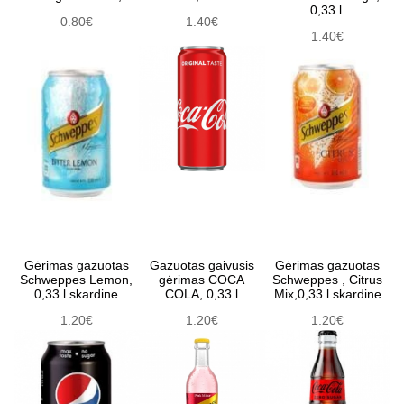
0,33 l.
0.80€
1.40€
1.40€
Gėrimas gazuotas
Gazuotas gaivusis
Gėrimas gazuotas
Schweppes Lemon,
gėrimas COCA
Schweppes , Citrus
0,33 l skardine
COLA, 0,33 l
Mix,0,33 l skardine
1.20€
1.20€
1.20€