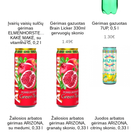
Įvairių vaisių sulčių
Gėrimas gazuotas
Gėrimas gazuotas
gėrimas
Brain Licker 330ml
7UP, 0,5 l
ELMENHORSTER
gervuogių skonio
1.30€
KAKĖ MAKĖ, su
0.39€
1.49€
vitaminu C, 0,2 l
Žaliosios arbatos
Žaliosios arbatos
Juodos arbatos
gėrimas ARIZONA,
gėrimas ARIZONA,
gėrimas ARIZONA,
su medumi, 0,33 l
granatų skonio, 0,33 l
citrinų skonio, 0,33 l