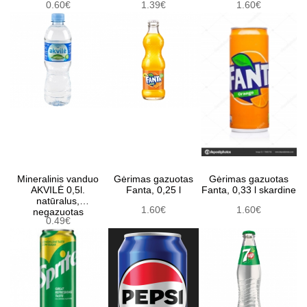
0.60€
1.39€
1.60€
Mineralinis vanduo
Gėrimas gazuotas
Gėrimas gazuotas
AKVILĖ 0,5l.
Fanta, 0,25 l
Fanta, 0,33 l skardine
natūralus,
1.60€
1.60€
negazuotas
0.49€