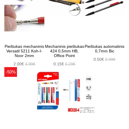
Pieštukas mechaninis
Mechaninis pieštukas
Pieštukas automatinis
Versatil 5211 Koh-I-
424 0,5mm HB,
0,7mm Bic
Noor 2mm
Office Point
0.50€
0.99€
2.00€
3.99€
0.15€
0.29€
-50%