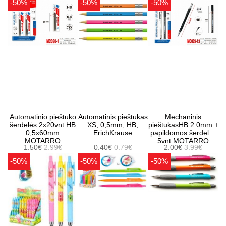
-50%
-50%
-50%
Automatinio pieštuko
Automatinis pieštukas
Mechaninis
šerdelės 2x20vnt HB
XS, 0,5mm, HB,
pieštukasHB 2.0mm +
0,5x60mm
ErichKrause
papildomos šerdelės
MOTARRO
5vnt MOTARRO
1.50€
2.99€
0.40€
0.79€
2.00€
3.99€
-50%
-50%
-50%