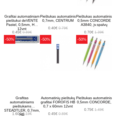
Grafitai automatiniam
Pieštukas automatinis
Pieštukas automatinis
pieštukui deVENTE
0,7mm, CENTRUM
0,5mm CONCORDE
Pastel, 0,5mm, HB,
A3840, įv.spalvų
0.40€
0.79€
12vnt
0.45€
0.89€
0.70€
1.39€
-50%
-50%
-50%
Grafitas
Automatinių pieštukų
Pieštukas automatinis
automatiniams
grafitai FOROFIS HB
0,5mm CONCORDE,
pieštukams
0,7 x 60mm 12vnt
0.75€
1.49€
STEADTLER, 0,7mm,
1.60€
3.19€
0.45€
0.89€
HB