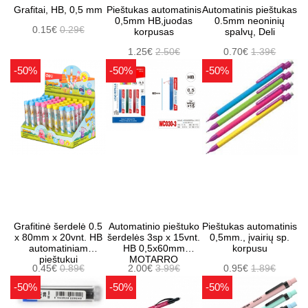
Grafitai, HB, 0,5 mm
Pieštukas automatinis
Automatinis pieštukas
0,5mm HB,juodas
0.5mm neoninių
0.15€
0.29€
korpusas
spalvų, Deli
1.25€
2.50€
0.70€
1.39€
-50%
-50%
-50%
Grafitinė šerdelė 0.5
Automatinio pieštuko
Pieštukas automatinis
x 80mm x 20vnt. HB
šerdelės 3sp x 15vnt.
0,5mm., įvairių sp.
automatiniam
HB 0,5x60mm
korpusu
pieštukui
MOTARRO
0.45€
0.89€
2.00€
3.99€
0.95€
1.89€
-50%
-50%
-50%