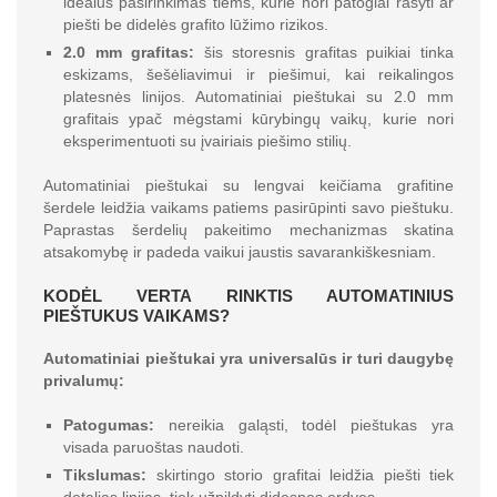
idealus pasirinkimas tiems, kurie nori patogiai rašyti ar
piešti be didelės grafito lūžimo rizikos.
2.0 mm grafitas:
šis storesnis grafitas puikiai tinka
eskizams, šešėliavimui ir piešimui, kai reikalingos
platesnės linijos. Automatiniai pieštukai su 2.0 mm
grafitais ypač mėgstami kūrybingų vaikų, kurie nori
eksperimentuoti su įvairiais piešimo stilių.
Automatiniai pieštukai su lengvai keičiama grafitine
šerdele leidžia vaikams patiems pasirūpinti savo pieštuku.
Paprastas šerdelių pakeitimo mechanizmas skatina
atsakomybę ir padeda vaikui jaustis savarankiškesniam.
KODĖL VERTA RINKTIS AUTOMATINIUS
PIEŠTUKUS VAIKAMS?
Automatiniai pieštukai yra universalūs ir turi daugybę
privalumų:
Patogumas:
nereikia galąsti, todėl pieštukas yra
visada paruoštas naudoti.
Tikslumas:
skirtingo storio grafitai leidžia piešti tiek