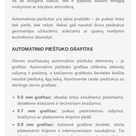
ne tik džiugina vaikus, bet ir padeda sukurti smagią
mokymosi ar kūrybos atmosferą.
Automatiniai pieštukai yra labai praktiški – jie puikiai tinka
tiek piešti, tiek rašyti. Vaikai gali naudoti šiuos pieštukus
geometrijos užduotims, eskizams ar spalvų maišymo
technikoms išbandyti.
AUTOMATINIO PIEŠTUKO GRAFITAS
Vienas svarbiausių automatinio pieštuko elementų – jo
grafitas. Automatinio pieštuko grafitas užtikrina sklandų
rašymą ir piešimą, o keičiamos grafitinės šerdelės leidžia
naudoti pieštuką ilgą laiką. Asortimente rasite pieštukus su
skirtingo storio grafitais:
0.5 mm grafitas:
idealiai tinka smulkiems piešiniams,
detaliems eskizams ir techniniam braižymui.
0.7 mm grafitas:
puikus pasirinkimas rašymui,
braižymui ar platesnėms linijoms piešti.
0.9 mm grafitas:
tvirtesnė grafitinė šerdelė, skirta
platesnėms linijoms ir intensyvesniam naudojimui. Tai