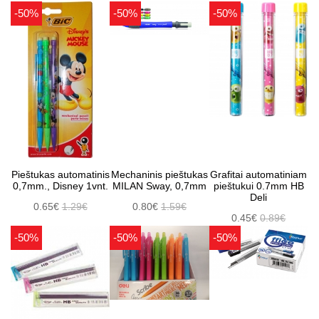
-50%
-50%
-50%
Pieštukas automatinis
Mechaninis pieštukas
Grafitai automatiniam
0,7mm., Disney 1vnt.
MILAN Sway, 0,7mm
pieštukui 0.7mm HB
Deli
0.65€
1.29€
0.80€
1.59€
0.45€
0.89€
-50%
-50%
-50%