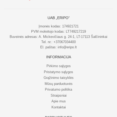
UAB „ERIPO“
Įmonės kodas: 174921721
PVM mokėtojo kodas: LT749217219
Buveinės adresas: A. Mickevičiaus g. 24-1, LT-17113 Šalčininkai
Tel. nr.:
+37067034400
El. paštas:
info@eripo.lt
INFORMACIJA
Pirkimo sąlygos
Pristatymo sąlygos
Grąžinimo taisyklės
Mūsų parduotuvės
Privatumo politika
Straipsniai
Apie mus
Kontaktai