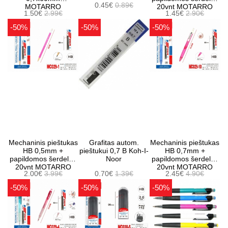
0.45€
0.89€
MOTARRO
20vnt MOTARRO
1.50€
2.99€
1.45€
2.90€
-50%
-50%
-50%
Mechaninis pieštukas
Grafitas autom.
Mechaninis pieštukas
HB 0,5mm +
pieštukui 0,7 B Koh-I-
HB 0,7mm +
papildomos šerdelės
Noor
papildomos šerdelės
20vnt MOTARRO
20vnt MOTARRO
2.00€
3.99€
0.70€
1.39€
2.45€
4.90€
-50%
-50%
-50%