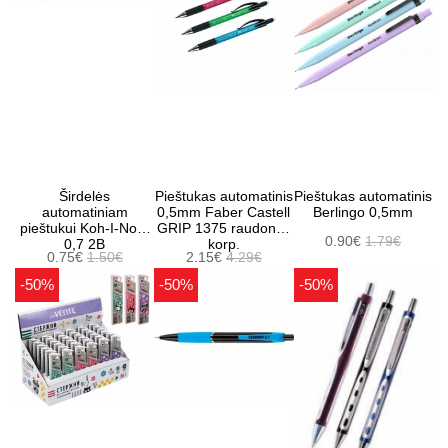
Širdelės
Pieštukas automatinis
Pieštukas automatinis
automatiniam
0,5mm Faber Castell
Berlingo 0,5mm
pieštukui Koh-I-Noor
GRIP 1375 raudonas
0.90€
1.79€
0,7 2B
korp.
0.75€
1.50€
2.15€
4.29€
-50%
-50%
-50%