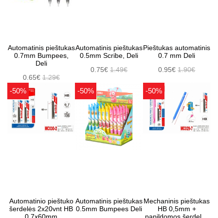
Automatinis pieštukas
Automatinis pieštukas
Pieštukas automatinis
0.7mm Bumpees,
0.5mm Scribe, Deli
0.7 mm Deli
Deli
0.75€
1.49€
0.95€
1.90€
0.65€
1.29€
-50%
-50%
-50%
Automatinio pieštuko
Automatinis pieštukas
Mechaninis pieštukas
šerdelės 2x20vnt HB
0.5mm Bumpees Deli
HB 0,5mm +
0,7x60mm
papildomos šerdelės