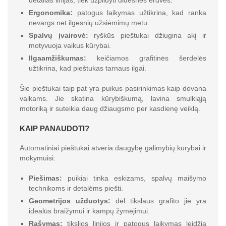
detalias linijas, tiek užpildyti didesnes erdves.
Ergonomika:
patogus laikymas užtikrina, kad ranka
nevargs net ilgesnių užsiėmimų metu.
Spalvų įvairovė:
ryškūs pieštukai džiugina akį ir
motyvuoja vaikus kūrybai.
Ilgaamžiškumas:
keičiamos grafitinės šerdelės
užtikrina, kad pieštukas tarnaus ilgai.
Šie pieštukai taip pat yra puikus pasirinkimas kaip dovana
vaikams. Jie skatina kūrybiškumą, lavina smulkiąją
motoriką ir suteikia daug džiaugsmo per kasdienę veiklą.
KAIP PANAUDOTI?
Automatiniai pieštukai atveria daugybę galimybių kūrybai ir
mokymuisi:
Piešimas:
puikiai tinka eskizams, spalvų maišymo
technikoms ir detalėms piešti.
Geometrijos užduotys:
dėl tikslaus grafito jie yra
idealūs braižymui ir kampų žymėjimui.
Rašymas:
tikslios linijos ir patogus laikymas leidžia