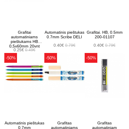
Grafitai
Automatinis pieštukas
Grafitai. HB, 0.5mm
automatiniams
0.7mm Scribe DELI
200-01107
pieštukams HB
0.40€
0.79€
0.40€
0.79€
0,5x60mm 20vnt
0.25€
0.49€
-50%
-50%
-50%
Automatinis pieštukas
Grafitas
Grafitas
0,7mm
automatiniams
automatiniam