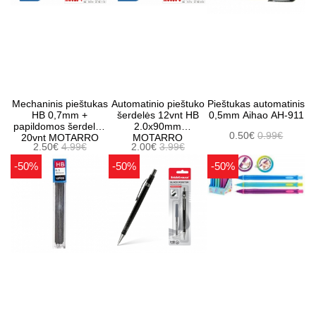
Mechaninis pieštukas
Automatinio pieštuko
Pieštukas automatinis
HB 0,7mm +
šerdelės 12vnt HB
0,5mm Aihao AH-911
papildomos šerdelės
2.0x90mm
0.50€
0.99€
20vnt MOTARRO
MOTARRO
2.50€
4.99€
2.00€
3.99€
-50%
-50%
-50%