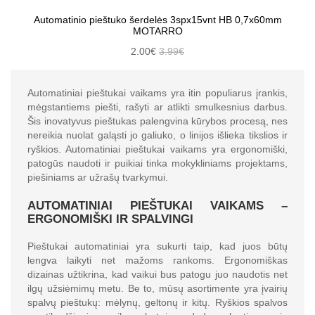
Automatinio pieštuko šerdelės 3spx15vnt HB 0,7x60mm
MOTARRO
2.00€
3.99€
Automatiniai pieštukai vaikams yra itin populiarus įrankis,
mėgstantiems piešti, rašyti ar atlikti smulkesnius darbus.
Šis inovatyvus pieštukas palengvina kūrybos procesą, nes
nereikia nuolat galąsti jo galiuko, o linijos išlieka tikslios ir
ryškios. Automatiniai pieštukai vaikams yra ergonomiški,
patogūs naudoti ir puikiai tinka mokykliniams projektams,
piešiniams ar užrašų tvarkymui.
AUTOMATINIAI PIEŠTUKAI VAIKAMS –
ERGONOMIŠKI IR SPALVINGI
Pieštukai automatiniai yra sukurti taip, kad juos būtų
lengva laikyti net mažoms rankoms. Ergonomiškas
dizainas užtikrina, kad vaikui bus patogu juo naudotis net
ilgų užsiėmimų metu. Be to, mūsų asortimente yra įvairių
spalvų pieštukų: mėlynų, geltonų ir kitų. Ryškios spalvos