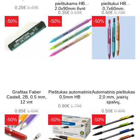
pieštukams HB
pieštukui HB
0.25€
0.49€
2.0x90mm 6vnt
0,7x60mm.
0.35€
0.69€
0.40€
0.79€
-50%
-50%
-50%
Grafitas Faber
Pieštukas automatinis
Automatinis pieštukas
Castell, 2B, 0.5 mm,
0,5mm HB
2,0 mm, įvairių
12 vnt
spalvų,
0.90€
1.79€
0.85€
1.69€
0.50€
0.99€
-50%
-50%
-50%