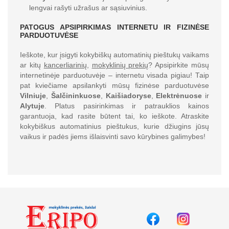
lengvai rašyti užrašus ar sąsiuvinius.
PATOGUS APSIPIRKIMAS INTERNETU IR FIZINĖSE
PARDUOTUVĖSE
Ieškote, kur įsigyti kokybiškų automatinių pieštukų vaikams
ar kitų
kancerliarinių
,
mokyklinių prekių
? Apsipirkite mūsų
internetinėje parduotuvėje – internetu visada pigiau! Taip
pat kviečiame apsilankyti mūsų fizinėse parduotuvėse
Vilniuje
,
Šalčininkuose
,
Kaišiadoryse
,
Elektrėnuose
ir
Alytuje
. Platus pasirinkimas ir patrauklios kainos
garantuoja, kad rasite būtent tai, ko ieškote. Atraskite
kokybiškus automatinius pieštukus, kurie džiugins jūsų
vaikus ir padės jiems išlaisvinti savo kūrybines galimybes!