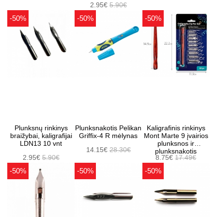
2.95€
5.90€
-50%
-50%
-50%
Plunksnų rinkinys
Plunksnakotis Pelikan
Kaligrafinis rinkinys
braižybai, kaligrafijai
Griffix-4 R mėlynas
Mont Marte 9 įvairios
LDN13 10 vnt
plunksnos ir
14.15€
28.30€
plunksnakotis
2.95€
5.90€
8.75€
17.49€
-50%
-50%
-50%