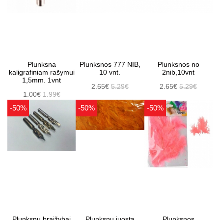
Plunksna
Plunksnos 777 NIB,
Plunksnos no
kaligrafiniam rašymui
10 vnt.
2nib,10vnt
1,5mm. 1vnt
2.65€
5.29€
2.65€
5.29€
1.00€
1.99€
-50%
-50%
-50%
Plunksnų braižybai
Plunksnų juosta
Plunksnos