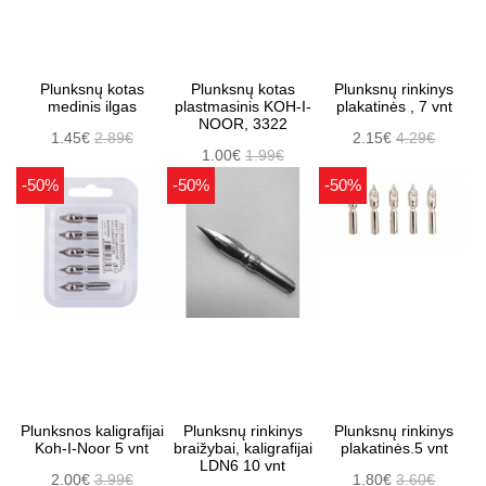
Plunksnų kotas
Plunksnų kotas
Plunksnų rinkinys
medinis ilgas
plastmasinis KOH-I-
plakatinės , 7 vnt
NOOR, 3322
1.45€
2.89€
2.15€
4.29€
1.00€
1.99€
-50%
-50%
-50%
Plunksnos kaligrafijai
Plunksnų rinkinys
Plunksnų rinkinys
Koh-I-Noor 5 vnt
braižybai, kaligrafijai
plakatinės.5 vnt
LDN6 10 vnt
2.00€
3.99€
1.80€
3.60€