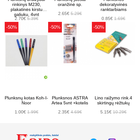
rinkinys M230,
oranžinė sp.
dekoratyvinės
plakatinės kirstu
ranktarbiams
2.65€
5.29€
galiuku, 4vnt
2.70€
5.39€
0.85€
1.69€
-50%
-50%
-50%
Plunksnų kotas Koh-I-
Plunksnos ASTRA
Lino raižymo rink.4
Noor
Artea 5vnt +kotelis
skirtingų rėžtukų
1.00€
1.99€
2.35€
4.69€
5.15€
10.29€