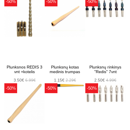
-50%
-50%
-50%
Plunksnos REDIS 3
Plunksnų kotas
Plunksnų rinkinys
vnt +kotelis
medinis trumpas
"Redis" 7vnt
3.50€
6.99€
1.15€
2.29€
2.50€
4.99€
-50%
-50%
-50%