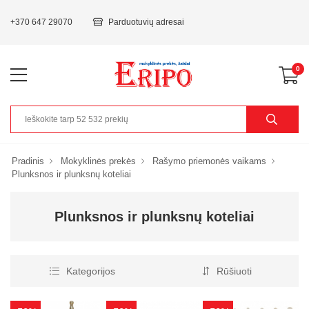
+370 647 29070
Parduotuvių adresai
0
Pradinis
Mokyklinės prekės
Rašymo priemonės vaikams
Plunksnos ir plunksnų koteliai
Plunksnos ir plunksnų koteliai
Kategorijos
Rūšiuoti