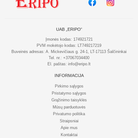
UAB „ERIPO“
Įmonės kodas: 174921721
PVM mokėtojo kodas: LT749217219
Buveinės adresas: A. Mickevičiaus g. 24-1, LT-17113 Šalčininkai
Tel. nr.:
+37067034400
El. paštas:
info@eripo.lt
INFORMACIJA
Pirkimo sąlygos
Pristatymo sąlygos
Grąžinimo taisyklės
Mūsų parduotuvės
Privatumo politika
Straipsniai
Apie mus
Kontaktai