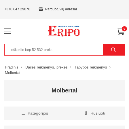
+370 647 29070
Parduotuvių adresai
0
Pradinis
Dailės reikmenys, prekės
Tapybos reikmenys
Molbertai
Molbertai
Kategorijos
Rūšiuoti