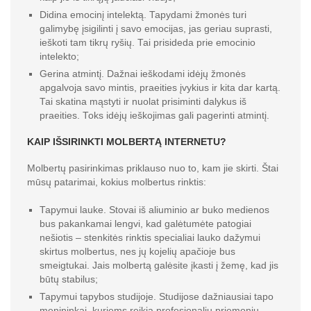
Didina emocinį intelektą. Tapydami žmonės turi
galimybę įsigilinti į savo emocijas, jas geriau suprasti,
ieškoti tam tikrų ryšių. Tai prisideda prie emocinio
intelekto;
Gerina atmintį. Dažnai ieškodami idėjų žmonės
apgalvoja savo mintis, praeities įvykius ir kita dar kartą.
Tai skatina mąstyti ir nuolat prisiminti dalykus iš
praeities. Toks idėjų ieškojimas gali pagerinti atmintį.
KAIP IŠSIRINKTI MOLBERTĄ INTERNETU?
Molbertų pasirinkimas priklauso nuo to, kam jie skirti. Štai
mūsų patarimai, kokius molbertus rinktis:
Tapymui lauke. Stovai iš aliuminio ar buko medienos
bus pakankamai lengvi, kad galėtumėte patogiai
nešiotis – stenkitės rinktis specialiai lauko dažymui
skirtus molbertus, nes jų kojelių apačioje bus
smeigtukai. Jais molbertą galėsite įkasti į žemę, kad jis
būtų stabilus;
Tapymui tapybos studijoje. Studijose dažniausiai tapo
menininkai, kuriems reikia profesionalių priemonių.