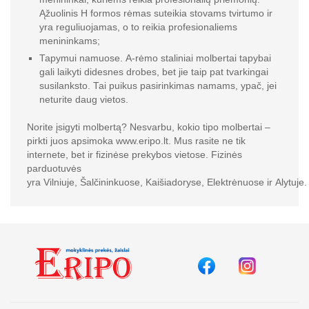
Ąžuolinis H formos rėmas suteikia stovams tvirtumo ir
yra reguliuojamas, o to reikia profesionaliems
menininkams;
Tapymui namuose. A-rėmo staliniai molbertai tapybai
gali laikyti didesnes drobes, bet jie taip pat tvarkingai
susilanksto. Tai puikus pasirinkimas namams, ypač, jei
neturite daug vietos.
Norite įsigyti molbertą? Nesvarbu, kokio tipo molbertai –
pirkti juos apsimoka www.eripo.lt. Mus rasite ne tik
internete, bet ir fizinėse prekybos vietose. Fizinės
parduotuvės
yra Vilniuje, Šalčininkuose, Kaišiadoryse, Elektrėnuose ir Alytuje.