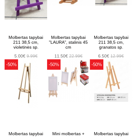
Molbertas tapybai
Molbertas tapybai
Molbertas tapybai
211 38,5 cm,
"LAURA", stalinis 45
211 38,5 cm,
violetinės sp.
cm
granatos sp.
5.00€
9.99€
11.50€
22.99€
6.50€
12.99€
-50%
-50%
-50%
Molbertas tapybai
Mini molbertas +
Molbertas tapybai