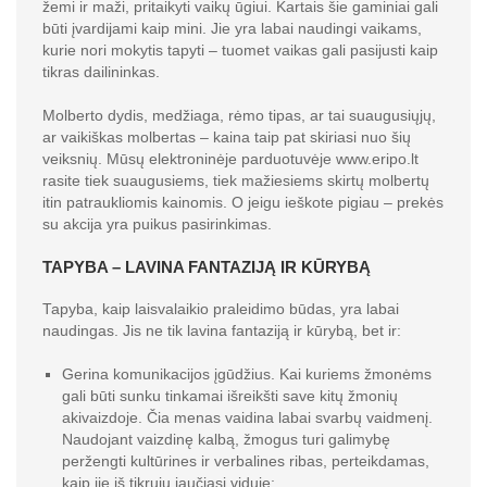
žemi ir maži, pritaikyti vaikų ūgiui. Kartais šie gaminiai gali
būti įvardijami kaip mini. Jie yra labai naudingi vaikams,
kurie nori mokytis tapyti – tuomet vaikas gali pasijusti kaip
tikras dailininkas.
Molberto dydis, medžiaga, rėmo tipas, ar tai suaugusiųjų,
ar vaikiškas molbertas – kaina taip pat skiriasi nuo šių
veiksnių. Mūsų elektroninėje parduotuvėje www.eripo.lt
rasite tiek suaugusiems, tiek mažiesiems skirtų molbertų
itin patraukliomis kainomis. O jeigu ieškote pigiau – prekės
su akcija yra puikus pasirinkimas.
TAPYBA – LAVINA FANTAZIJĄ IR KŪRYBĄ
Tapyba, kaip laisvalaikio praleidimo būdas, yra labai
naudingas. Jis ne tik lavina fantaziją ir kūrybą, bet ir:
Gerina komunikacijos įgūdžius. Kai kuriems žmonėms
gali būti sunku tinkamai išreikšti save kitų žmonių
akivaizdoje. Čia menas vaidina labai svarbų vaidmenį.
Naudojant vaizdinę kalbą, žmogus turi galimybę
peržengti kultūrines ir verbalines ribas, perteikdamas,
kaip jie iš tikrųjų jaučiasi viduje;