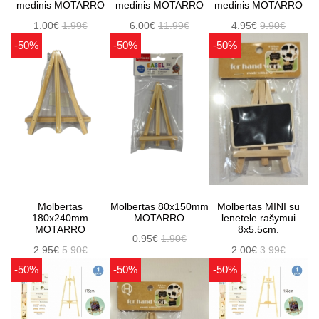
medinis MOTARRO
medinis MOTARRO
medinis MOTARRO
1.00€
1.99€
6.00€
11.99€
4.95€
9.90€
-50%
-50%
-50%
Molbertas
Molbertas 80x150mm
Molbertas MINI su
180x240mm
MOTARRO
lenetele rašymui
MOTARRO
8x5.5cm.
0.95€
1.90€
2.95€
5.90€
2.00€
3.99€
-50%
-50%
-50%