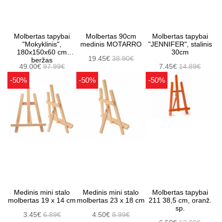
Molbertas tapybai
Molbertas 90cm
Molbertas tapybai
"Mokyklinis",
medinis MOTARRO
"JENNIFER", stalinis
180x150x60 cm
30cm
19.45€
38.90€
beržas
49.00€
97.99€
7.45€
14.89€
-50%
-50%
-50%
Medinis mini stalo
Medinis mini stalo
Molbertas tapybai
molbertas 19 x 14 cm
molbertas 23 x 18 cm
211 38,5 cm, oranž.
sp.
3.45€
6.89€
4.50€
8.99€