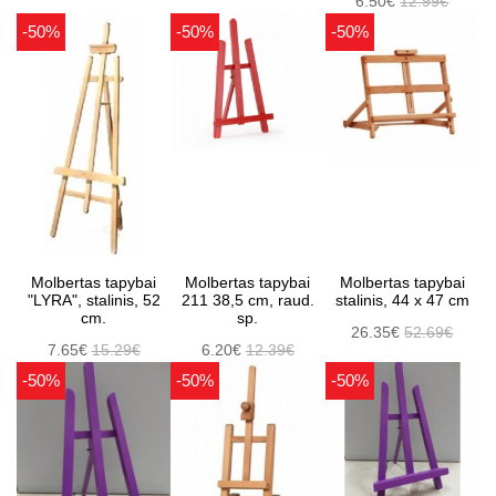
6.50€
12.99€
-50%
-50%
-50%
Molbertas tapybai
Molbertas tapybai
Molbertas tapybai
"LYRA", stalinis, 52
211 38,5 cm, raud.
stalinis, 44 x 47 cm
cm.
sp.
26.35€
52.69€
7.65€
15.29€
6.20€
12.39€
-50%
-50%
-50%