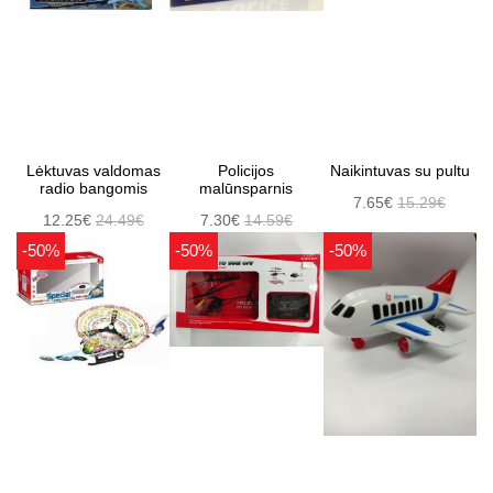
Lėktuvas valdomas
Policijos
Naikintuvas su pultu
radio bangomis
malūnsparnis
7.65€
15.29€
12.25€
24.49€
7.30€
14.59€
-50%
-50%
-50%