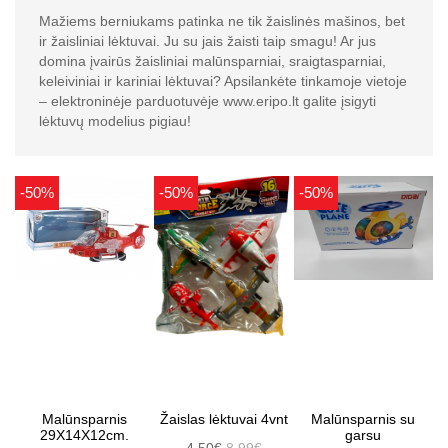
Mažiems berniukams patinka ne tik žaislinės mašinos, bet
ir žaisliniai lėktuvai. Ju su jais žaisti taip smagu! Ar jus
domina įvairūs žaisliniai malūnsparniai, sraigtasparniai,
keleiviniai ir kariniai lėktuvai? Apsilankėte tinkamoje vietoje
– elektroninėje parduotuvėje www.eripo.lt galite įsigyti
lėktuvų modelius pigiau!
-50%
-50%
-50%
Malūnsparnis
Žaislas lėktuvai 4vnt
Malūnsparnis su
29X14X12cm.
garsu