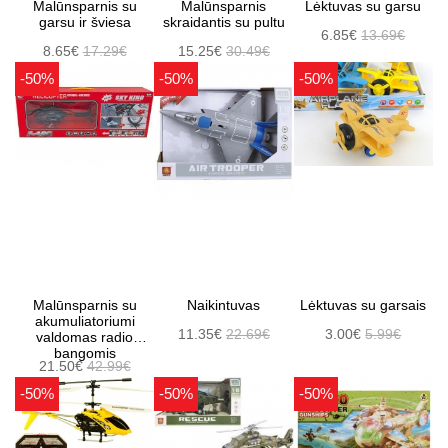
Malūnsparnis su
Malūnsparnis
Lėktuvas su garsu
garsu ir šviesa
skraidantis su pultu
6.85€
13.69€
8.65€
17.29€
15.25€
30.49€
-50%
-50%
-50%
Malūnsparnis su
Naikintuvas
Lėktuvas su garsais
akumuliatoriumi
11.35€
22.69€
3.00€
5.99€
valdomas radio
bangomis
21.50€
42.99€
-50%
-50%
-50%