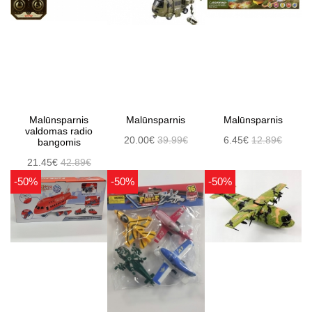
Malūnsparnis
Malūnsparnis
Malūnsparnis
valdomas radio
20.00€
39.99€
6.45€
12.89€
bangomis
21.45€
42.89€
-50%
-50%
-50%