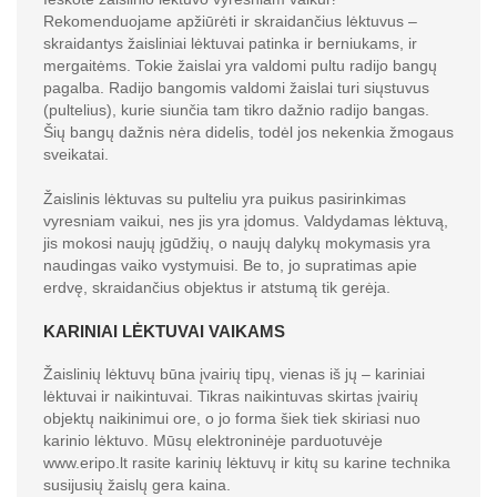
Rekomenduojame apžiūrėti ir skraidančius lėktuvus –
skraidantys žaisliniai lėktuvai patinka ir berniukams, ir
mergaitėms. Tokie žaislai yra valdomi pultu radijo bangų
pagalba. Radijo bangomis valdomi žaislai turi siųstuvus
(pultelius), kurie siunčia tam tikro dažnio radijo bangas.
Šių bangų dažnis nėra didelis, todėl jos nekenkia žmogaus
sveikatai.
Žaislinis lėktuvas su pulteliu yra puikus pasirinkimas
vyresniam vaikui, nes jis yra įdomus. Valdydamas lėktuvą,
jis mokosi naujų įgūdžių, o naujų dalykų mokymasis yra
naudingas vaiko vystymuisi. Be to, jo supratimas apie
erdvę, skraidančius objektus ir atstumą tik gerėja.
KARINIAI LĖKTUVAI VAIKAMS
Žaislinių lėktuvų būna įvairių tipų, vienas iš jų – kariniai
lėktuvai ir naikintuvai. Tikras naikintuvas skirtas įvairių
objektų naikinimui ore, o jo forma šiek tiek skiriasi nuo
karinio lėktuvo. Mūsų elektroninėje parduotuvėje
www.eripo.lt rasite karinių lėktuvų ir kitų su karine technika
susijusių žaislų gera kaina.