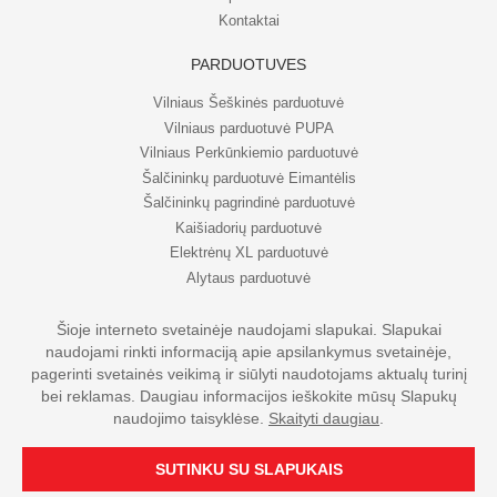
Kontaktai
PARDUOTUVĖS
Vilniaus Šeškinės parduotuvė
Vilniaus parduotuvė PUPA
Vilniaus Perkūnkiemio parduotuvė
Šalčininkų parduotuvė Eimantėlis
Šalčininkų pagrindinė parduotuvė
Kaišiadorių parduotuvė
Elektrėnų XL parduotuvė
Alytaus parduotuvė
Šioje interneto svetainėje naudojami slapukai. Slapukai
naudojami rinkti informaciją apie apsilankymus svetainėje,
© UAB Eripo 2026. Visos teisės saugomos
pagerinti svetainės veikimą ir siūlyti naudotojams aktualų turinį
bei reklamas. Daugiau informacijos ieškokite mūsų Slapukų
naudojimo taisyklėse.
Skaityti daugiau
.
SUTINKU SU SLAPUKAIS