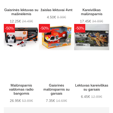
Gaisrinės lėktuvas su
žaislas lėktuvai 4vnt
Kareiviškas
mašinėlėmis
malūnsparnis
4.50€
8.99€
12.25€
24.49€
17.45€
34.89€
-50%
-50%
-50%
Malūnsparnis
Gaisrinės
Lėktuvas kareiviškas
valdomas radio
malūnsparnis su
su garsais
bangomis
garsais
6.45€
12.89€
26.95€
53.89€
7.35€
14.69€