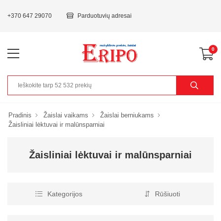
+370 647 29070
Parduotuvių adresai
0
Pradinis
Žaislai vaikams
Žaislai berniukams
Žaisliniai lėktuvai ir malūnsparniai
Žaisliniai lėktuvai ir malūnsparniai
Kategorijos
Rūšiuoti