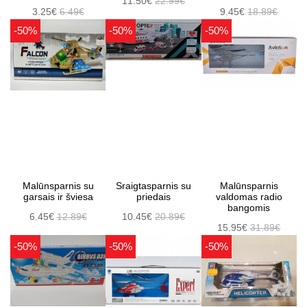
11.50€
22.99€
3.25€
6.49€
9.45€
18.89€
-50%
-50%
-50%
Malūnsparnis su
Sraigtasparnis su
Malūnsparnis
garsais ir šviesa
priedais
valdomas radio
bangomis
6.45€
12.89€
10.45€
20.89€
15.95€
31.89€
-50%
-50%
-50%