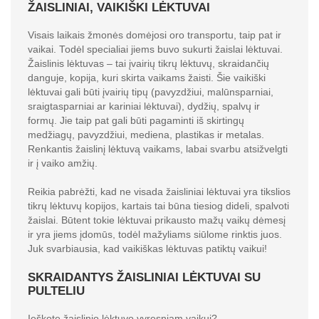
ŽAISLINIAI, VAIKIŠKI LĖKTUVAI
Visais laikais žmonės domėjosi oro transportu, taip pat ir
vaikai. Todėl specialiai jiems buvo sukurti žaislai lėktuvai.
Žaislinis lėktuvas – tai įvairių tikrų lėktuvų, skraidančių
danguje, kopija, kuri skirta vaikams žaisti. Šie vaikiški
lėktuvai gali būti įvairių tipų (pavyzdžiui, malūnsparniai,
sraigtasparniai ar kariniai lėktuvai), dydžių, spalvų ir
formų. Jie taip pat gali būti pagaminti iš skirtingų
medžiagų, pavyzdžiui, mediena, plastikas ir metalas.
Renkantis žaislinį lėktuvą vaikams, labai svarbu atsižvelgti
ir į vaiko amžių.
Reikia pabrėžti, kad ne visada žaisliniai lėktuvai yra tikslios
tikrų lėktuvų kopijos, kartais tai būna tiesiog dideli, spalvoti
žaislai. Būtent tokie lėktuvai prikausto mažų vaikų dėmesį
ir yra jiems įdomūs, todėl mažyliams siūlome rinktis juos.
Juk svarbiausia, kad vaikiškas lėktuvas patiktų vaikui!
SKRAIDANTYS ŽAISLINIAI LĖKTUVAI SU
PULTELIU
Ieškote žaislinio lėktuvo vyresniam vaikui?