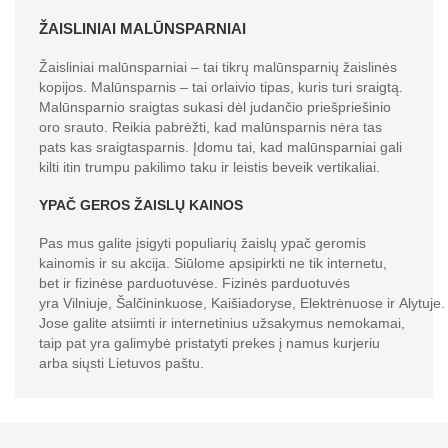
ŽAISLINIAI MALŪNSPARNIAI
Žaisliniai malūnsparniai – tai tikrų malūnsparnių žaislinės
kopijos. Malūnsparnis – tai orlaivio tipas, kuris turi sraigtą.
Malūnsparnio sraigtas sukasi dėl judančio priešpriešinio
oro srauto. Reikia pabrėžti, kad malūnsparnis nėra tas
pats kas sraigtasparnis. Įdomu tai, kad malūnsparniai gali
kilti itin trumpu pakilimo taku ir leistis beveik vertikaliai.
YPAČ GEROS ŽAISLŲ KAINOS
Pas mus galite įsigyti populiarių žaislų ypač geromis
kainomis ir su akcija. Siūlome apsipirkti ne tik internetu,
bet ir fizinėse parduotuvėse. Fizinės parduotuvės
yra Vilniuje, Šalčininkuose, Kaišiadoryse, Elektrėnuose ir Alytuje.
Jose galite atsiimti ir internetinius užsakymus nemokamai,
taip pat yra galimybė pristatyti prekes į namus kurjeriu
arba siųsti Lietuvos paštu.