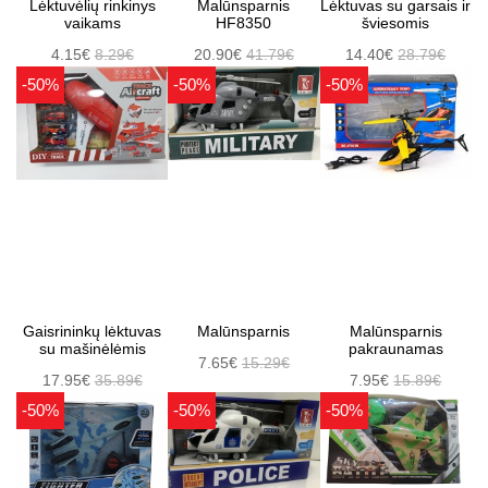
Lėktuvėlių rinkinys
Malūnsparnis
Lėktuvas su garsais ir
vaikams
HF8350
šviesomis
4.15€
8.29€
20.90€
41.79€
14.40€
28.79€
-50%
-50%
-50%
Gaisrininkų lėktuvas
Malūnsparnis
Malūnsparnis
su mašinėlėmis
pakraunamas
7.65€
15.29€
17.95€
35.89€
7.95€
15.89€
-50%
-50%
-50%