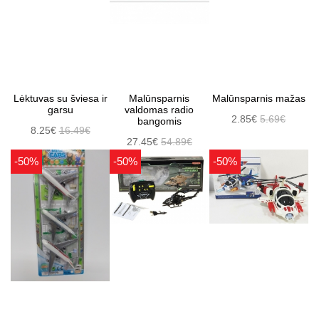
Lėktuvas su šviesa ir
Malūnsparnis
Malūnsparnis mažas
garsu
valdomas radio
2.85€
5.69€
bangomis
8.25€
16.49€
27.45€
54.89€
-50%
-50%
-50%