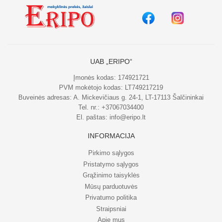
UAB „ERIPO“
Įmonės kodas: 174921721
PVM mokėtojo kodas: LT749217219
Buveinės adresas: A. Mickevičiaus g. 24-1, LT-17113 Šalčininkai
Tel. nr.:
+37067034400
El. paštas:
info@eripo.lt
INFORMACIJA
Pirkimo sąlygos
Pristatymo sąlygos
Grąžinimo taisyklės
Mūsų parduotuvės
Privatumo politika
Straipsniai
Apie mus