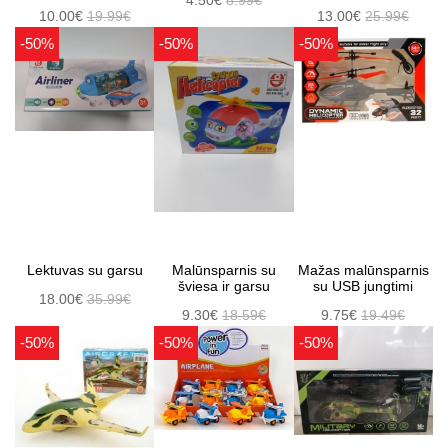
4.50€
8.99€
10.00€
19.99€
13.00€
25.99€
-50%
-50%
-50%
Lektuvas su garsu
Malūnsparnis su
Mažas malūnsparnis
šviesa ir garsu
su USB jungtimi
18.00€
35.99€
9.30€
18.59€
9.75€
19.49€
-50%
-50%
-50%