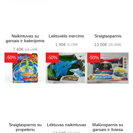
Naikintuvas su
Lėktuvėlis inercinis
Sraigtasparnis
garsais ir baterijomis
1.90€
3.79€
13.00€
25.99€
7.40€
14.79€
-50%
-50%
-50%
Sraigtasparnis su
Lėktuvas naikintuvas
Malūnsparnis su
propeleriu
garsais ir šviesa