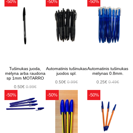
-50%
-50%
-50%
Tušinukas juoda,
Automatinis tušinukas
Automatinis tušinukas
mėlyna arba raudona
juodos spl.
mėlynas 0.8mm.
sp 1mm MOTARRO
0.50€
0.99€
0.25€
0.49€
0.50€
0.99€
-50%
-50%
-50%