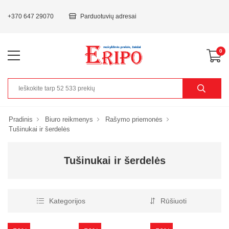
+370 647 29070
Parduotuvių adresai
0
Pradinis
Biuro reikmenys
Rašymo priemonės
Tušinukai ir šerdelės
Tušinukai ir šerdelės
Kategorijos
Rūšiuoti