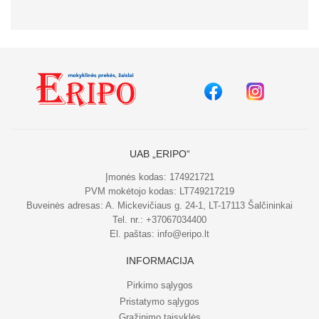
UAB „ERIPO“
Įmonės kodas: 174921721
PVM mokėtojo kodas: LT749217219
Buveinės adresas: A. Mickevičiaus g. 24-1, LT-17113 Šalčininkai
Tel. nr.:
+37067034400
El. paštas:
info@eripo.lt
INFORMACIJA
Pirkimo sąlygos
Pristatymo sąlygos
Grąžinimo taisyklės