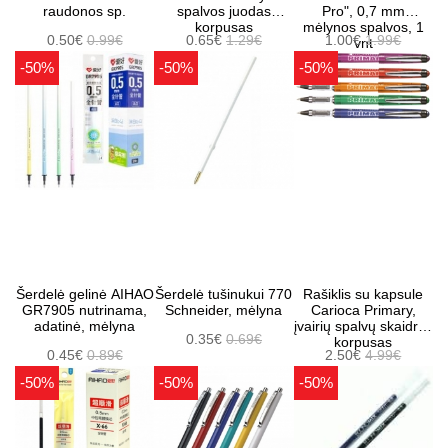
raudonos sp.
spalvos juodas
Pro", 0,7 mm
korpusas
mėlynos spalvos, 1
0.50€
0.99€
0.65€
1.29€
1.00€
1.99€
vnt
-50%
-50%
-50%
Šerdelė gelinė AIHAO
Šerdelė tušinukui 770
Rašiklis su kapsule
GR7905 nutrinama,
Schneider, mėlyna
Carioca Primary,
adatinė, mėlyna
įvairių spalvų skaidrus
0.35€
0.69€
korpusas
0.45€
0.89€
2.50€
4.99€
-50%
-50%
-50%