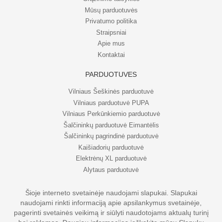
Mūsų parduotuvės
Privatumo politika
Straipsniai
Apie mus
Kontaktai
PARDUOTUVĖS
Vilniaus Šeškinės parduotuvė
Vilniaus parduotuvė PUPA
Vilniaus Perkūnkiemio parduotuvė
Šalčininkų parduotuvė Eimantėlis
Šalčininkų pagrindinė parduotuvė
Kaišiadorių parduotuvė
Elektrėnų XL parduotuvė
Alytaus parduotuvė
Šioje interneto svetainėje naudojami slapukai. Slapukai
naudojami rinkti informaciją apie apsilankymus svetainėje,
© UAB Eripo 2026. Visos teisės saugomos
pagerinti svetainės veikimą ir siūlyti naudotojams aktualų turinį