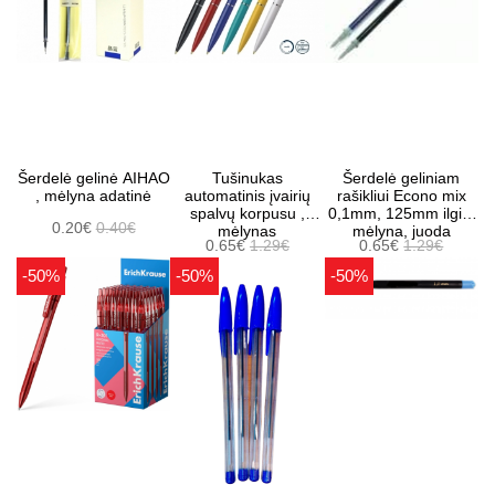
Šerdelė gelinė AIHAO
Tušinukas
Šerdelė geliniam
, mėlyna adatinė
automatinis įvairių
rašikliui Econo mix
spalvų korpusu ,
0,1mm, 125mm ilgis,
0.20€
0.40€
mėlynas
mėlyna, juoda
0.65€
1.29€
0.65€
1.29€
-50%
-50%
-50%