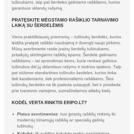
tušinukams, taip pat šerdeles geliniams rašikliams, kurios
garantuos sklandų rašymą.
PRATĘSKITE MĖGSTAMO RAŠIKLIO TARNAVIMO
LAIKĄ SU ŠERDELĖMIS
Viena praktiškiausių priemonių – tušinukų šerdelės, kurios
leidžia pratęsti rašiklio naudojimą ir išvengti naujo pirkimo.
Mūsų asortimente rasite įvairių šerdelių tušinukams,
pritaikytų skirtingiems rašiklių tipams. Šerdelė geliniams
rašikliams – tai sprendimas tiems, kurie renkasi gelinius
tušinukus dėl jų sklandaus rašymo ir sodrios spalvos. Taip
pat siūlome standartines tušinuko šerdeles, kurios tinka
tiek kasdieniams, tiek profesionaliems rašikliams. Šios
tušinukų šerdelės ne tik padeda sutaupyti, bet ir prisideda
prie tvaresnio vartojimo, sumažindamos atliekų kiekį.
KODĖL VERTA RINKTIS ERIPO.LT?
Platus asortimentas
: nuo įprastų rašiklių rinkinių iki
modernių trinamųjų rašiklių ar specialių gelinių
tušinukų.
Kokybė
: tik aukštos kokybės prekių pasirinkimas,