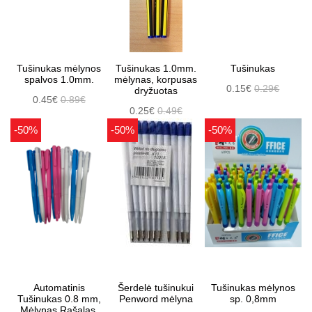
Tušinukas mėlynos
Tušinukas 1.0mm.
Tušinukas
spalvos 1.0mm.
mėlynas, korpusas
0.15€
0.29€
dryžuotas
0.45€
0.89€
0.25€
0.49€
-50%
-50%
-50%
Automatinis
Šerdelė tušinukui
Tušinukas mėlynos
Tušinukas 0.8 mm,
Penword mėlyna
sp. 0,8mm
Mėlynas Rašalas,