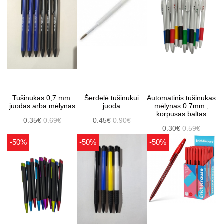
Tušinukas 0,7 mm.
Šerdelė tušinukui
Automatinis tušinukas
juodas arba mėlynas
juoda
mėlynas 0.7mm.,
korpusas baltas
0.35€
0.69€
0.45€
0.90€
0.30€
0.59€
-50%
-50%
-50%