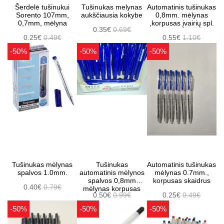
Šerdelė tušinukui
Tušinukas melynas
Automatinis tušinukas
Sorento 107mm,
aukščiausia kokybe
0,8mm. mėlynas
0,7mm, mėlyna
,korpusas įvairių spl.
0.35€
0.69€
0.25€
0.49€
0.55€
1.10€
-50%
-50%
-50%
Tušinukas mėlynas
Tušinukas
Automatinis tušinukas
spalvos 1.0mm.
automatinis mėlynos
mėlynas 0.7mm.,
spalvos 0,8mm
korpusas skaidrus
0.40€
0.79€
mėlynas korpusas
0.50€
0.99€
0.25€
0.49€
-50%
-50%
-50%