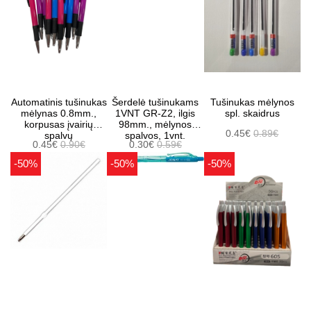
Automatinis tušinukas
Šerdelė tušinukams
Tušinukas mėlynos
mėlynas 0.8mm.,
1VNT GR-Z2, ilgis
spl. skaidrus
korpusas įvairių
98mm., mėlynos
0.45€
0.89€
spalvų
spalvos, 1vnt.
0.45€
0.90€
0.30€
0.59€
-50%
-50%
-50%