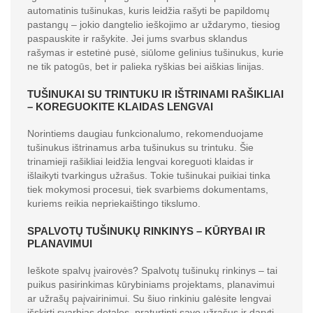
automatinis tušinukas, kuris leidžia rašyti be papildomų
pastangų – jokio dangtelio ieškojimo ar uždarymo, tiesiog
paspauskite ir rašykite. Jei jums svarbus sklandus
rašymas ir estetinė pusė, siūlome gelinius tušinukus, kurie
ne tik patogūs, bet ir palieka ryškias bei aiškias linijas.
TUŠINUKAI SU TRINTUKU IR IŠTRINAMI RAŠIKLIAI
– KOREGUOKITE KLAIDAS LENGVAI
Norintiems daugiau funkcionalumo, rekomenduojame
tušinukus ištrinamus arba tušinukus su trintuku. Šie
trinamieji rašikliai leidžia lengvai koreguoti klaidas ir
išlaikyti tvarkingus užrašus. Tokie tušinukai puikiai tinka
tiek mokymosi procesui, tiek svarbiems dokumentams,
kuriems reikia nepriekaištingo tikslumo.
SPALVOTŲ TUŠINUKŲ RINKINYS – KŪRYBAI IR
PLANAVIMUI
Ieškote spalvų įvairovės? Spalvotų tušinukų rinkinys – tai
puikus pasirinkimas kūrybiniams projektams, planavimui
ar užrašų paįvairinimui. Su šiuo rinkiniu galėsite lengvai
išskirti svarbias detales, praturtinti savo užrašus ir daryti