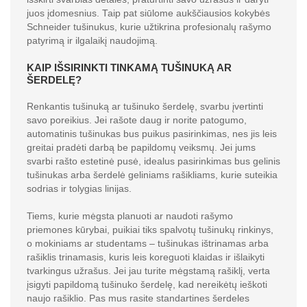
juos įdomesnius. Taip pat siūlome aukščiausios kokybės
Schneider tušinukus, kurie užtikrina profesionalų rašymo
patyrimą ir ilgalaikį naudojimą.
KAIP IŠSIRINKTI TINKAMĄ TUŠINUKĄ AR
ŠERDELĘ?
Renkantis tušinuką ar tušinuko šerdelę, svarbu įvertinti
savo poreikius. Jei rašote daug ir norite patogumo,
automatinis tušinukas bus puikus pasirinkimas, nes jis leis
greitai pradėti darbą be papildomų veiksmų. Jei jums
svarbi rašto estetinė pusė, idealus pasirinkimas bus gelinis
tušinukas arba šerdelė geliniams rašikliams, kurie suteikia
sodrias ir tolygias linijas.
Tiems, kurie mėgsta planuoti ar naudoti rašymo
priemones kūrybai, puikiai tiks spalvotų tušinukų rinkinys,
o mokiniams ar studentams – tušinukas ištrinamas arba
rašiklis trinamasis, kuris leis koreguoti klaidas ir išlaikyti
tvarkingus užrašus. Jei jau turite mėgstamą rašiklį, verta
įsigyti papildomą tušinuko šerdelę, kad nereikėtų ieškoti
naujo rašiklio. Pas mus rasite standartines šerdeles