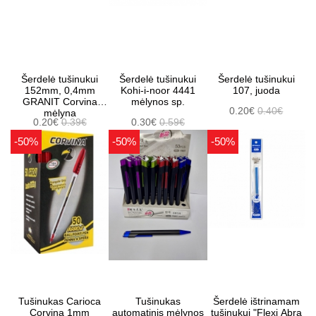
Šerdelė tušinukui
Šerdelė tušinukui
Šerdelė tušinukui
152mm, 0,4mm
Kohi-i-noor 4441
107, juoda
GRANIT Corvina
mėlynos sp.
0.20€
0.40€
mėlyna
0.20€
0.39€
0.30€
0.59€
-50%
-50%
-50%
Tušinukas Carioca
Tušinukas
Šerdelė ištrinamam
Corvina 1mm
automatinis mėlynos
tušinukui "Flexi Abra