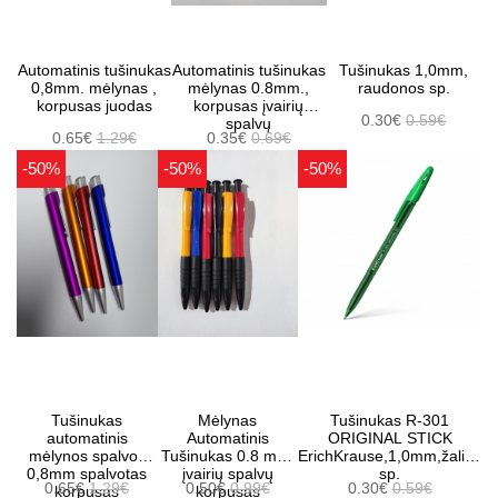
Automatinis tušinukas
Automatinis tušinukas
Tušinukas 1,0mm,
0,8mm. mėlynas ,
mėlynas 0.8mm.,
raudonos sp.
korpusas juodas
korpusas įvairių
0.30€
0.59€
spalvų
0.65€
1.29€
0.35€
0.69€
-50%
-50%
-50%
Tušinukas
Mėlynas
Tušinukas R-301
automatinis
Automatinis
ORIGINAL STICK
mėlynos spalvos
Tušinukas 0.8 mm,
ErichKrause,1,0mm,žalios
0,8mm spalvotas
įvairių spalvų
sp.
0.65€
1.29€
0.50€
0.99€
0.30€
0.59€
korpusas
korpusas