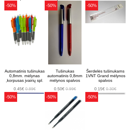
-50%
-50%
-50%
Automatinis tušinukas
Tušinukas
Šerdelės tušinukams
0,8mm. mėlynas
automatinis 0,8mm
1VNT Grand mėlynos
,korpusas įvairių spl.
mėlynos spalvos
spalvos
0.45€
0.89€
0.50€
0.99€
0.15€
0.30€
-50%
-50%
-50%