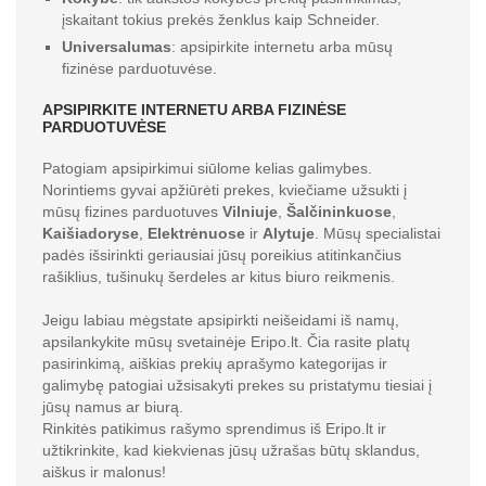
įskaitant tokius prekės ženklus kaip Schneider.
Universalumas
: apsipirkite internetu arba mūsų
fizinėse parduotuvėse.
APSIPIRKITE INTERNETU ARBA FIZINĖSE
PARDUOTUVĖSE
Patogiam apsipirkimui siūlome kelias galimybes.
Norintiems gyvai apžiūrėti prekes, kviečiame užsukti į
mūsų fizines parduotuves
Vilniuje
,
Šalčininkuose
,
Kaišiadoryse
,
Elektrėnuose
ir
Alytuje
. Mūsų specialistai
padės išsirinkti geriausiai jūsų poreikius atitinkančius
rašiklius, tušinukų šerdeles ar kitus biuro reikmenis.
Jeigu labiau mėgstate apsipirkti neišeidami iš namų,
apsilankykite mūsų svetainėje Eripo.lt. Čia rasite platų
pasirinkimą, aiškias prekių aprašymo kategorijas ir
galimybę patogiai užsisakyti prekes su pristatymu tiesiai į
jūsų namus ar biurą.
Rinkitės patikimus rašymo sprendimus iš Eripo.lt ir
užtikrinkite, kad kiekvienas jūsų užrašas būtų sklandus,
aiškus ir malonus!