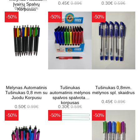
0.45€
0.89€
0.30€
0.59€
Įvairių Spalvų
0.45€
0.89€
Korpusas
-50%
-50%
-50%
Mėlynas Automatinis
Tušinukas
Tušinukas 0,8mm.
Tušinukas 0,8 mm su
automatinis mėlynos
mėlynos spl. skaidrus
Juodu Korpusu
spalvos spalvotas
0.45€
0.89€
korpusas
0.50€
0.99€
0.30€
0.59€
-50%
-50%
-50%