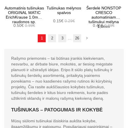
Automatinis tušinukas
Tušinukas mėlynos
Šerdelė NONSTOP
ORIGINAL MATIC
spalvos
CRESCO
ErichKrause 1.0mm,
automatiniam
0.15€
0.29€
raudonos sp.
tušinukui mėlyna
0.50€
0.99€
0.45€
0.89€
1,0mm
...
1
2
3
26
Rašymo priemonės – tai būtinas įrankis kiekvienam,
nesvarbu, ar dirbate biure, mokotės, ar tiesiog mėgstate
planuoti ir užsirašyti idėjas. Eripo.lt siūlo platų tušinukų ir
tušinukų šerdelių asortimentą, pritaikytą įvairiems
poreikiams – nuo kasdienės rašymo rutinos iki kūrybinių
projektų. Čia rasite aukščiausios kokybės tušinukus,
tušinukų šerdeles ir kitus biuro reikmenis, kurie padės
užtikrinti sklandų ir malonų rašymą kiekvieną dieną.
TUŠINUKAS – PATOGUMAS IR KOKYBĖ
Mūsų siūlomi tušinukai išsiskiria aukšta kokybe,
ilgaamžiškumu ir patogumu. Populiariausi pasirinkimai –