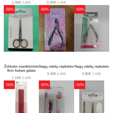
1.45€
2.90€
0.95€
1.90€
-50%
-50%
-50%
Žirklutės manikiūrinės
Nagų odelių repliukės
Nagų odelių repliukės
9cm bukais galais
3.45€
6.89€
3.80€
7.59€
1.15€
2.29€
-50%
-50%
-50%