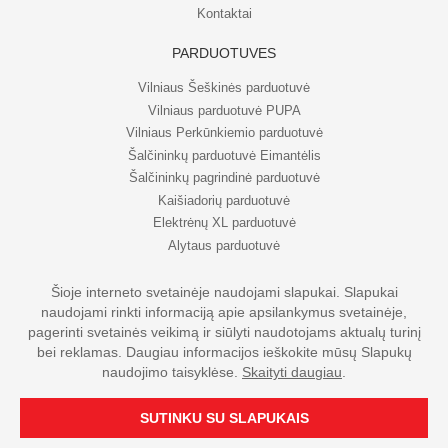
Kontaktai
PARDUOTUVĖS
Vilniaus Šeškinės parduotuvė
Vilniaus parduotuvė PUPA
Vilniaus Perkūnkiemio parduotuvė
Šalčininkų parduotuvė Eimantėlis
Šalčininkų pagrindinė parduotuvė
Kaišiadorių parduotuvė
Elektrėnų XL parduotuvė
Alytaus parduotuvė
Šioje interneto svetainėje naudojami slapukai. Slapukai
naudojami rinkti informaciją apie apsilankymus svetainėje,
© UAB Eripo 2026. Visos teisės saugomos
pagerinti svetainės veikimą ir siūlyti naudotojams aktualų turinį
bei reklamas. Daugiau informacijos ieškokite mūsų Slapukų
naudojimo taisyklėse.
Skaityti daugiau
.
SUTINKU SU SLAPUKAIS