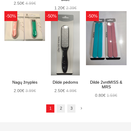
2.50€
4.99€
1.20€
2.39€
-50%
-50%
-50%
Nagų žnyplės
Dildė pėdoms
Dildė 2vntMISS &
MRS
2.00€
3.99€
2.50€
4.99€
0.80€
1.59€
1
2
3