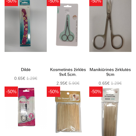
-50%
-50%
-50%
Dildė
Kosmetinės žirklės
Manikiūrinės žirklutės
9x4.5cm.
9cm
0.65€
1.29€
2.95€
5.90€
0.65€
1.29€
-50%
-50%
-50%