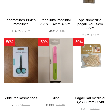
Kosmetinės žirklės
Pagaliukai mediniai
Apelsinmedžio
metalinės
3,8 x 114mm 40vnt
pagaliukai 15cm
20vnt
1.40€
2.79€
1.45€
2.90€
0.95€
1.90€
-50%
-50%
-50%
Žirklutės kosmetinės
Dildė
Pagaliukai mediniai
3,2 x 55mm 50vnt
2.50€
4.99€
0.80€
1.59€
1.45€
2.90€