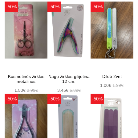
-50%
-50%
-50%
Kosmetinės žirklės
Nagų žirklės-gilijotina
Dildė 2vnt
metalinės
12 cm.
1.00€
1.99€
1.50€
2.99€
3.45€
6.89€
-50%
-50%
-50%