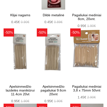
Klijai nagams
Dildė metalinė
Pagaliukai mediniai
8cm, 20vnt.
0.45€
0.90€
0.45€
0.89€
0.95€
1.90€
-50%
-50%
-50%
Apelsinmedžio
Apelsinmedžio
Pagaliukai mediniai
lazdelės manikiūrui
pagaliukai 9.6cm
3,8 x 75mm 50vnt
11.4cm 20vt
20vnt
1.45€
2.90€
0.95€
1.90€
0.95€
1.90€