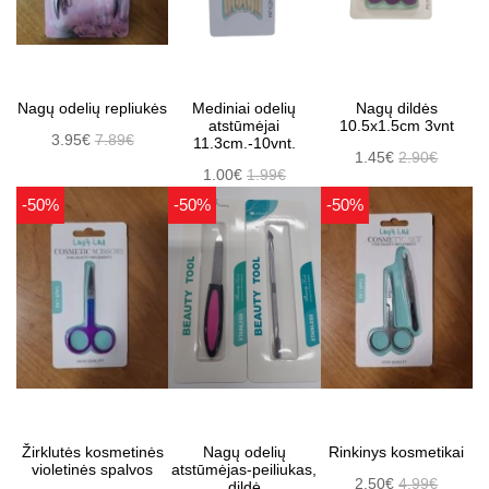
Nagų odelių repliukės
Mediniai odelių
Nagų dildės
atstūmėjai
10.5x1.5cm 3vnt
3.95€
7.89€
11.3cm.-10vnt.
1.45€
2.90€
1.00€
1.99€
-50%
-50%
-50%
Žirklutės kosmetinės
Nagų odelių
Rinkinys kosmetikai
violetinės spalvos
atstūmėjas-peiliukas,
2.50€
4.99€
dildė