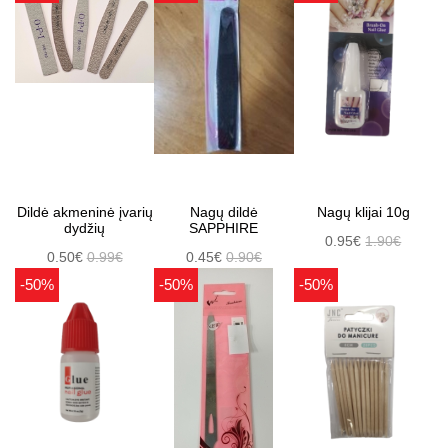
Dildė akmeninė įvarių
Nagų dildė
Nagų klijai 10g
dydžių
SAPPHIRE
0.95€
1.90€
0.50€
0.99€
0.45€
0.90€
-50%
-50%
-50%