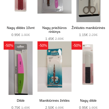
Nagų dildės 10vnt
Nagų priežiūros
Žirklutės manikiūrinės
rinkinys
0.95€
1.90€
1.15€
2.29€
1.45€
2.89€
-50%
-50%
-50%
Dildė
Manikiūrinės žirklės
Nagų dildė
0.75€
1.49€
2.50€
4.99€
0.95€
1.90€