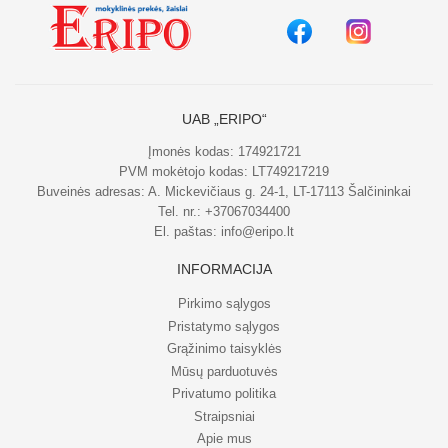
UAB „ERIPO“
Įmonės kodas: 174921721
PVM mokėtojo kodas: LT749217219
Buveinės adresas: A. Mickevičiaus g. 24-1, LT-17113 Šalčininkai
Tel. nr.:
+37067034400
El. paštas:
info@eripo.lt
INFORMACIJA
Pirkimo sąlygos
Pristatymo sąlygos
Grąžinimo taisyklės
Mūsų parduotuvės
Privatumo politika
Straipsniai
Apie mus