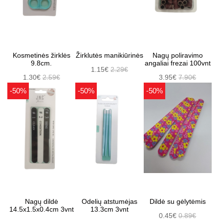
Kosmetinės žirklės
Žirklutės manikiūrinės
Nagų poliravimo
9.8cm.
angaliai frezai 100vnt
1.15€
2.29€
1.30€
2.59€
3.95€
7.90€
-50%
-50%
-50%
Nagų dildė
Odelių atstumėjas
Dildė su gėlytėmis
14.5x1.5x0.4cm 3vnt
13.3cm 3vnt
0.45€
0.89€