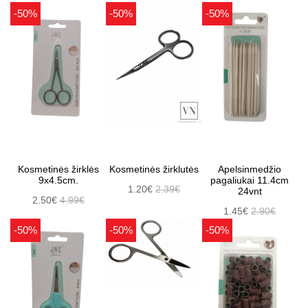
-50%
-50%
-50%
Kosmetinės žirklės
Kosmetinės žirklutės
Apelsinmedžio
9x4.5cm.
pagaliukai 11.4cm
1.20€
2.39€
24vnt
2.50€
4.99€
1.45€
2.90€
-50%
-50%
-50%