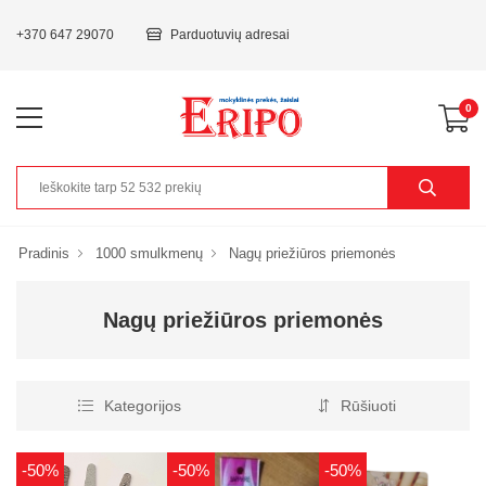
+370 647 29070
Parduotuvių adresai
0
Pradinis
1000 smulkmenų
Nagų priežiūros priemonės
Nagų priežiūros priemonės
Kategorijos
Rūšiuoti
-50%
-50%
-50%