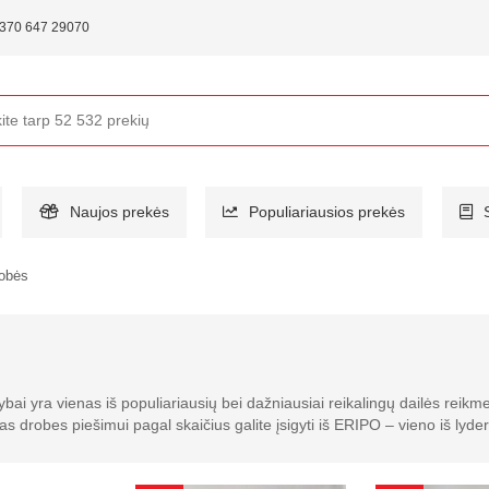
370 647 29070
Naujos prekės
Populiariausios prekės
obės
bai yra vienas iš populiariausių bei dažniausiai reikalingų dailės reikm
ias drobes piešimui pagal skaičius galite įsigyti iš ERIPO – vieno iš lyder