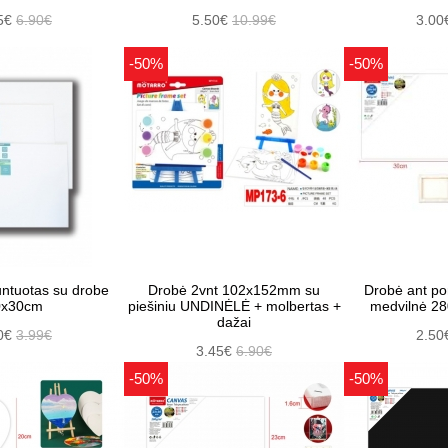
5€
6.90€
5.50€
10.99€
3.00
-50%
-50%
untuotas su drobe
Drobė 2vnt 102x152mm su
Drobė ant p
0x30cm
piešiniu UNDINĖLĖ + molbertas +
medvilnė 
dažai
0€
3.99€
2.50
3.45€
6.90€
-50%
-50%