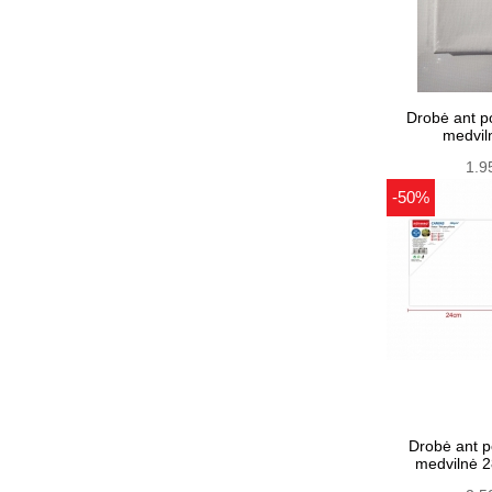
Drobė ant p
medvil
1.9
-50%
Drobė ant 
medvilnė