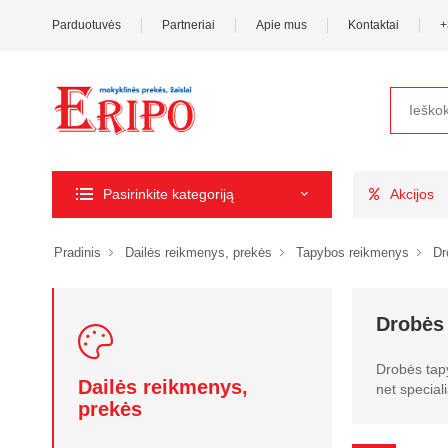
Parduotuvės
Partneriai
Apie mus
Kontaktai
+
Pasirinkite kategoriją
Akcijos
Pradinis
Dailės reikmenys, prekės
Tapybos reikmenys
Dr
Drobės
Drobės tapy
Dailės reikmenys,
net special
prekės