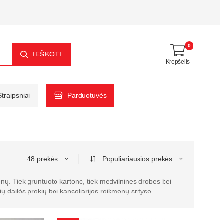
0
IEŠKOTI
Krepšelis
Straipsniai
Parduotuvės
48 prekės
Populiariausios prekės
enų. Tiek gruntuoto kartono, tiek medvilnines drobes bei
ių dailės prekių bei kanceliarijos reikmenų srityse.