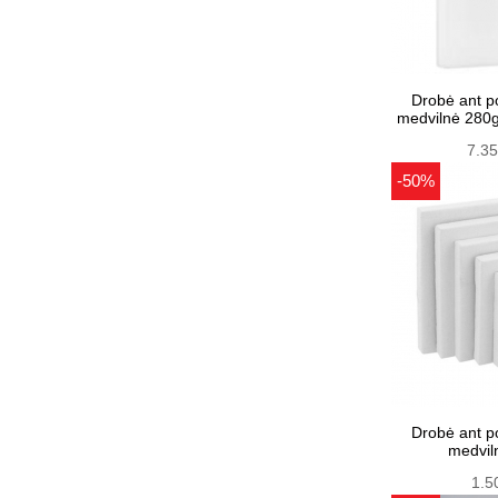
Drobė ant p
medvilnė 28
7.3
-50%
Drobė ant p
medvil
1.5