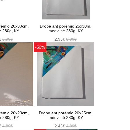
rėmio 20x30cm,
Drobė ant porėmio 25x30m,
ė 280g, KY
medvilnė 280g, KY
€
5.99€
2.95€
5.89€
-50%
rėmio 20x20cm,
Drobė ant porėmio 20x25cm,
ė 280g, KY
medvilnė 280g, KY
€
4.89€
2.45€
4.89€