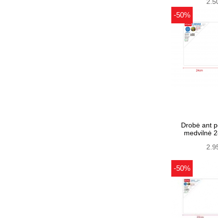
2.5
-50%
Drobė ant 
medvilnė
2.9
-50%