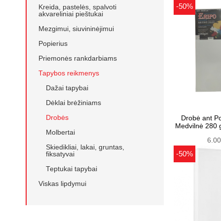
-50%
Kreida, pastelės, spalvoti
akvareliniai pieštukai
Mezgimui, siuvininėjimui
Popierius
Priemonės rankdarbiams
Tapybos reikmenys
Dažai tapybai
Dėklai brėžiniams
Drobės
Drobė ant P
Medvilnė 280
Molbertai
6.0
Skiedikliai, lakai, gruntas,
-50%
fiksatyvai
Teptukai tapybai
Viskas lipdymui