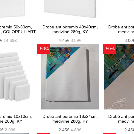
orėmio 50x60cm,
Drobė ant porėmio 40x40cm,
Drobė ant po
0g, COLORFUL-ART
medvilnė 280g, KY
medviln
5€
14.69€
4.45€
8.89€
3.00
-50%
-50%
orėmio 10x10cm,
Drobė ant porėmio 18x24cm,
Drobė ant po
nė 280g, KY
medvilnė 280g, KY
medviln
0€
2.99€
2.45€
4.89€
2.45