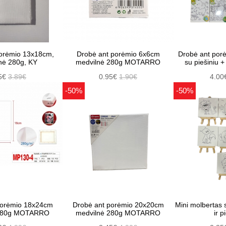
orėmio 13x18cm,
Drobė ant porėmio 6x6cm
Drobė ant po
nė 280g, KY
medvilnė 280g MOTARRO
su piešiniu +
5€
3.89€
0.95€
1.90€
4.00
-50%
-50%
porėmio 18x24cm
Drobė ant porėmio 20x20cm
Mini molbertas
 280g MOTARRO
medvilnė 280g MOTARRO
ir p