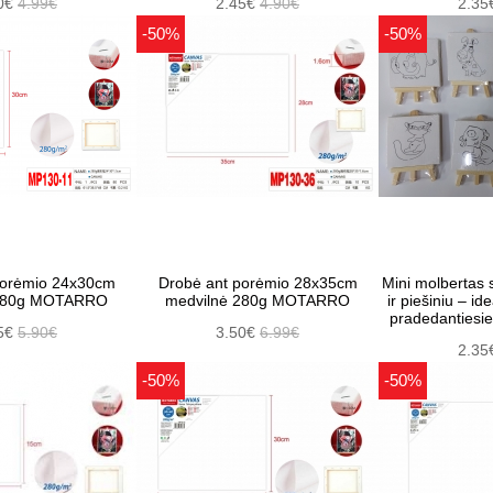
0€
4.99€
2.45€
4.90€
2.35
-50%
-50%
porėmio 24x30cm
Drobė ant porėmio 28x35cm
Mini molbertas
 280g MOTARRO
medvilnė 280g MOTARRO
ir piešiniu – id
pradedantiesi
5€
5.90€
3.50€
6.99€
2.35
-50%
-50%