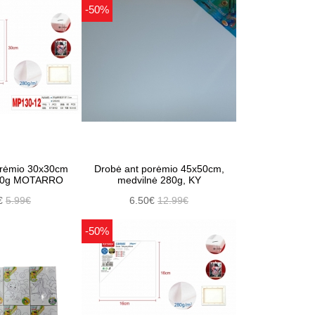
-50%
orėmio 30x30cm
Drobė ant porėmio 45x50cm,
280g MOTARRO
medvilnė 280g, KY
€
5.99€
6.50€
12.99€
-50%