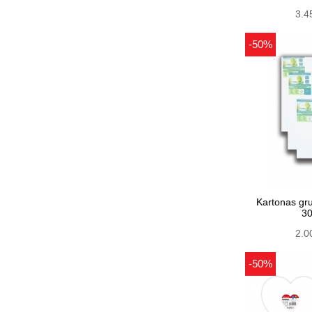
3.4
-50%
Kartonas gr
3
2.0
-50%