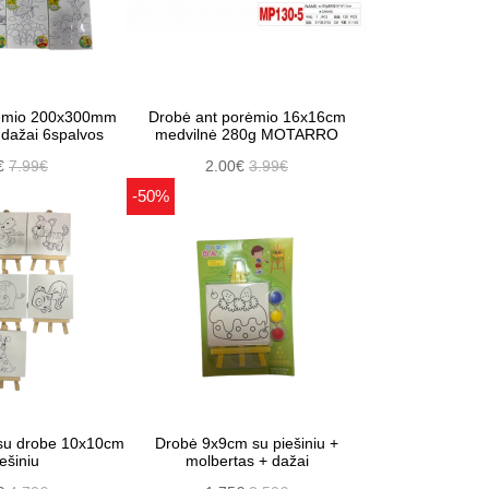
rėmio 200x300mm
Drobė ant porėmio 16x16cm
 dažai 6spalvos
medvilnė 280g MOTARRO
€
7.99€
2.00€
3.99€
-50%
 su drobe 10x10cm
Drobė 9x9cm su piešiniu +
iešiniu
molbertas + dažai