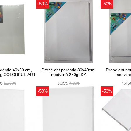
-50%
-50%
orėmio 40x50 cm,
Drobė ant porėmio 30x40cm,
Drobė ant po
 g, COLORFUL-ART
medvilnė 280g, KY
medviln
0€
11.99€
3.95€
7.89€
4.45
-50%
-50%