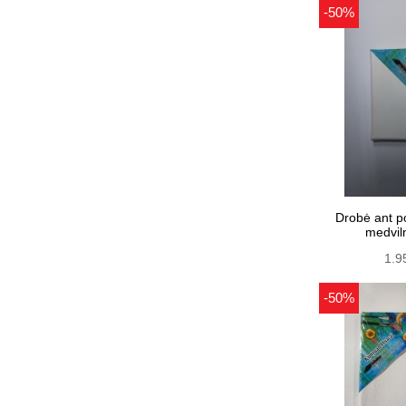
-50%
Drobė ant p
medvil
1.9
-50%