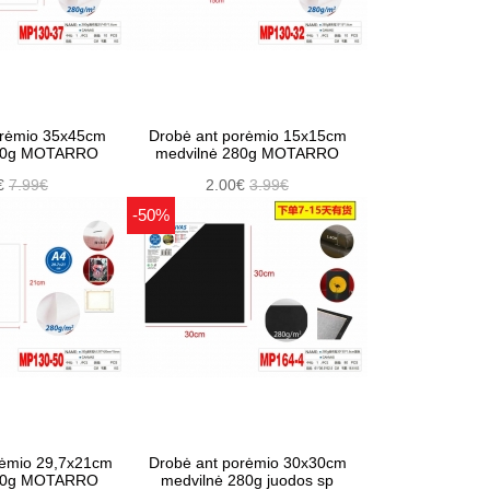
orėmio 35x45cm
Drobė ant porėmio 15x15cm
280g MOTARRO
medvilnė 280g MOTARRO
€
7.99€
2.00€
3.99€
-50%
rėmio 29,7x21cm
Drobė ant porėmio 30x30cm
280g MOTARRO
medvilnė 280g juodos sp