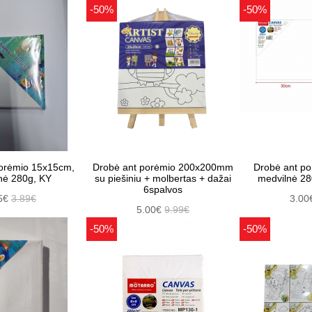
-50%
-50%
orėmio 15x15cm,
Drobė ant porėmio 200x200mm
Drobė ant p
nė 280g, KY
su piešiniu + molbertas + dažai
medvilnė 
6spalvos
5€
3.89€
3.00
5.00€
9.99€
-50%
-50%