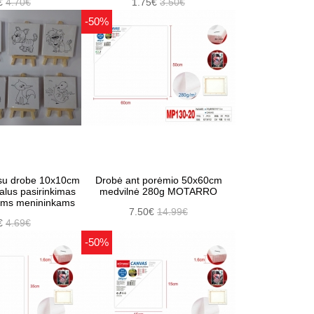
€
4.70€
1.75€
3.50€
-50%
 su drobe 10x10cm
Drobė ant porėmio 50x60cm
ealus pasirinkimas
medvilnė 280g MOTARRO
ems menininkams
7.50€
14.99€
€
4.69€
-50%