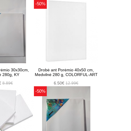
-50%
rėmio 30x30cm,
Drobė ant Porėmio 40x50 cm,
ė 280g, KY
Medvilnė 280 g, COLORFUL-ART
€
8.89€
6.50€
12.99€
-50%