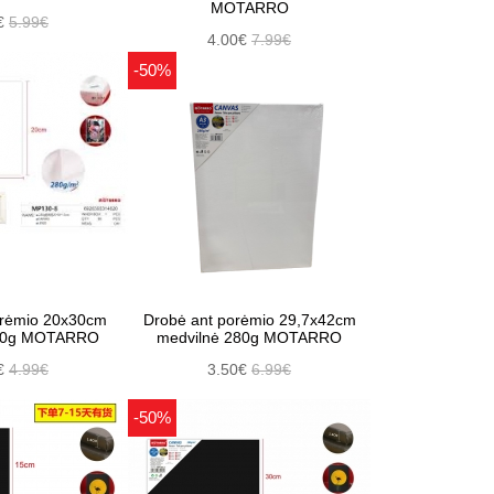
MOTARRO
€
5.99€
4.00€
7.99€
-50%
orėmio 20x30cm
Drobė ant porėmio 29,7x42cm
280g MOTARRO
medvilnė 280g MOTARRO
€
4.99€
3.50€
6.99€
-50%