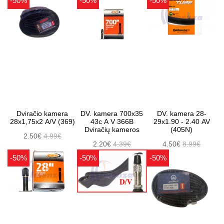
-50%
-50%
-50%
Dviračio kamera
DV. kamera 700x35
DV. kamera 28-
28x1,75x2 A/V (369)
43c A V 366B
29x1.90 - 2.40 AV
Dviračių kameros
(405N)
2.50€
4.99€
2.20€
4.39€
4.50€
8.99€
-50%
-50%
-50%