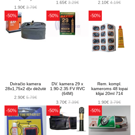
1.65€
3.29€
2.10€
4.19€
1.90€
3.79€
-50%
-50%
-50%
Dviračio kamera
DV. kamera 29 x
Rem. kompl.
28x1,75x2 d|v dėžutė
1.90-2.35 FV RVC
kameroms 48 lopai
(64M)
klijai 20ml 714
2.90€
5.79€
3.70€
7.39€
1.90€
3.79€
-50%
-50%
-50%