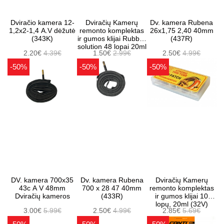
Dviračio kamera 12-
Dviračių Kamerų
Dv. kamera Rubena
1,2x2-1,4 A.V dėžutė
remonto komplektas
26x1,75 2,40 40mm
(343K)
ir gumos klijai Rubber
(437R)
solution 48 lopai 20ml
2.20€
4.39€
1.50€
2.99€
2.50€
4.99€
-50%
-50%
-50%
DV. kamera 700x35
Dv. kamera Rubena
Dviračių Kamerų
43c A V 48mm
700 x 28 47 40mm
remonto komplektas
Dviračių kameros
(433R)
ir gumos klijai 10
lopų, 20ml (32V)
3.00€
5.99€
2.50€
4.99€
2.85€
5.69€