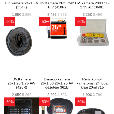
DV. kamera 24x1 FV
DV.Kamera 26x175/2
DV. kamera 29X1.90-
(354F)
F/V (418R)
2.35 AV (368B)
1.95€
3.89€
3.45€
6.89€
3.25€
6.49€
-50%
-50%
-50%
DV.Kamera
Dviračio kamera
Rem. kompl.
26x1,25/1.75 A/V
26x1.50 26x1.75 AV
kameroms, 24 lopai
(428R)
dėžutėje 361B
klijai 20ml 715
2.65€
5.29€
2.20€
4.39€
1.90€
3.79€
-50%
-50%
-50%