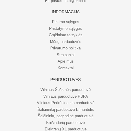
El. paštas:
info@eripo.lt
INFORMACIJA
Pirkimo sąlygos
Pristatymo sąlygos
Grąžinimo taisyklės
Mūsų parduotuvės
Privatumo politika
Straipsniai
Apie mus
Kontaktai
PARDUOTUVĖS
Vilniaus Šeškinės parduotuvė
Vilniaus parduotuvė PUPA
Vilniaus Perkūnkiemio parduotuvė
Šalčininkų parduotuvė Eimantėlis
Šalčininkų pagrindinė parduotuvė
Kaišiadorių parduotuvė
Elektrėnų XL parduotuvė