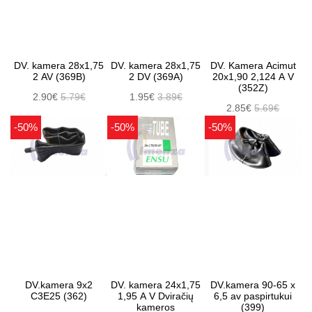
DV. kamera 28x1,75
DV. kamera 28x1,75
DV. Kamera Acimut
2 AV (369B)
2 DV (369A)
20x1,90 2,124 A V
(352Z)
2.90€
5.79€
1.95€
3.89€
2.85€
5.69€
-50%
-50%
-50%
DV.kamera 9x2
DV. kamera 24x1,75
DV.kamera 90-65 x
C3E25 (362)
1,95 A V Dviračių
6,5 av paspirtukui
kameros
(399)