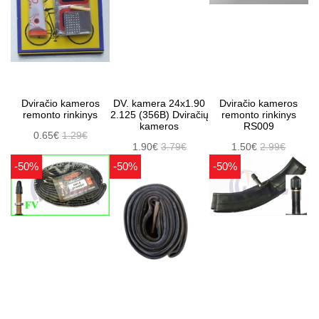
Dviračio kameros
DV. kamera 24x1.90
Dviračio kameros
remonto rinkinys
2.125 (356B) Dviračių
remonto rinkinys
kameros
RS009
0.65€
1.29€
1.90€
3.79€
1.50€
2.99€
-50%
-50%
-50%