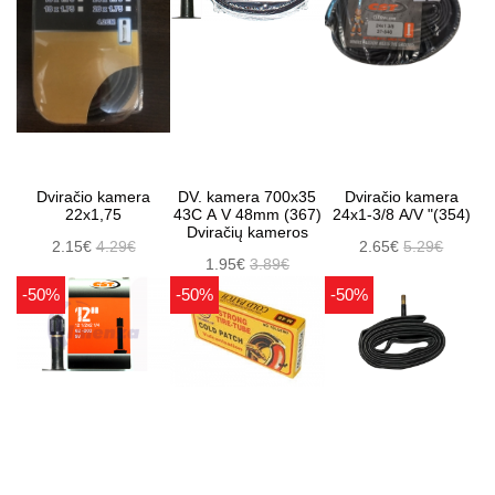
Dviračio kamera
DV. kamera 700x35
Dviračio kamera
22x1,75
43C A V 48mm (367)
24x1-3/8 A/V "(354)
Dviračių kameros
2.15€
4.29€
2.65€
5.29€
1.95€
3.89€
-50%
-50%
-50%