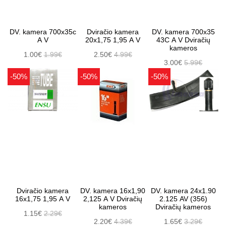
DV. kamera 700x35c
Dviračio kamera
DV. kamera 700x35
A V
20x1,75 1,95 A V
43C A V Dviračių
kameros
1.00€
1.99€
2.50€
4.99€
3.00€
5.99€
-50%
-50%
-50%
Dviračio kamera
DV. kamera 16x1,90
DV. kamera 24x1.90
16x1,75 1,95 A V
2,125 A V Dviračių
2.125 AV (356)
kameros
Dviračių kameros
1.15€
2.29€
2.20€
4.39€
1.65€
3.29€