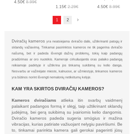
4.50€
8.99€
1.15€
2.29€
4.50€
8.99€
1
2
Dviračių kameros
yra neatsiejama dviračio dalis, užtikrinanti patogų ir
sklandų važiavimą. Tinkamai pasirinktos kameros ne tik pagerina dviračio
našumą, bet ir padeda išvengti dažnų problemų, tokių kaip padangų
pradūrimas ar oro nuotėkis. Kameroje cirkuliuojantis oras palaiko padangą
reikiamoje padėtyje ir užtikrina jos tinkamą sukibimą su kelio danga.
Nesvarbu ar važinėjate mieste, kalnuose, ar užmiestyje, tinkamos kameros
yra būtinos norint išvengti nemalonių netikėtumų kelyje.
KAM YRA SKIRTOS DVIRAČIŲ KAMEROS?
Kameros dviračiams
atlieka itin svarbų vaidmenį
palaikant padangos formą ir slėgį, taip užtikrinant sklandų
judėjimą, bei gerą sukibimą su įvairiomis kelio dangomis.
Dviračio kameros padeda sugeria smūgius ir mažina
vibracijas, kurias patiriate važiuojant nelygiu paviršiumi. Be
to, tinkamai parinkta kamera gali gerokai pagerinti jūsų