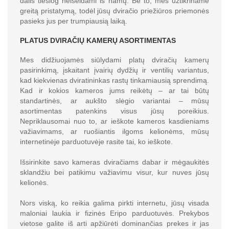
dalis tiesiog neišeidami iš namų. Be to, mes užtikriname
greitą pristatymą, todėl jūsų dviračio priežiūros priemonės
pasieks jus per trumpiausią laiką.
PLATUS DVIRAČIŲ KAMERŲ ASORTIMENTAS
Mes didžiuojamės siūlydami platų dviračių kamerų
pasirinkimą, įskaitant įvairių dydžių ir ventilių variantus,
kad kiekvienas dviratininkas rastų tinkamiausią sprendimą.
Kad ir kokios kameros jums reikėtų – ar tai būtų
standartinės, ar aukšto slėgio variantai – mūsų
asortimentas patenkins visus jūsų poreikius.
Nepriklausomai nuo to, ar ieškote kameros kasdieniams
važiavimams, ar ruošiantis ilgoms kelionėms, mūsų
internetinėje parduotuvėje rasite tai, ko ieškote.
Išsirinkite savo kameras dviračiams dabar ir mėgaukitės
sklandžiu bei patikimu važiavimu visur, kur nuves jūsų
kelionės.
Nors viską, ko reikia galima pirkti internetu, jūsų visada
maloniai laukia ir fizinės Eripo parduotuvės. Prekybos
vietose galite iš arti apžiūrėti dominančias prekes ir jas