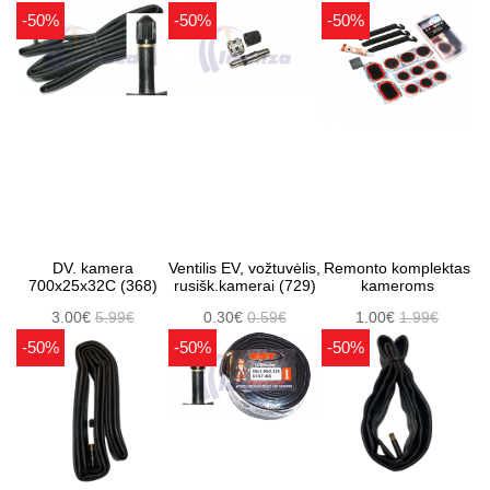
-50%
-50%
-50%
DV. kamera
Ventilis EV, vožtuvėlis,
Remonto komplektas
700x25x32C (368)
rusišk.kamerai (729)
kameroms
3.00€
5.99€
0.30€
0.59€
1.00€
1.99€
-50%
-50%
-50%