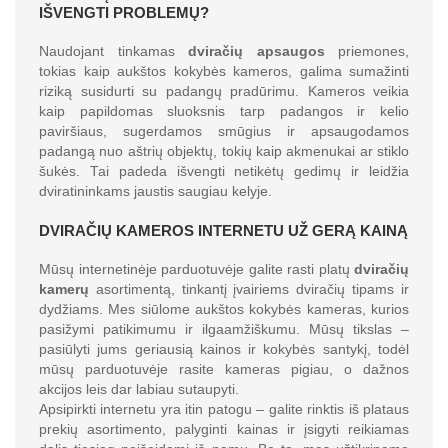
IŠVENGTI PROBLEMŲ?
Naudojant tinkamas
dviračių apsaugos
priemones,
tokias kaip aukštos kokybės kameros, galima sumažinti
riziką susidurti su padangų pradūrimu. Kameros veikia
kaip papildomas sluoksnis tarp padangos ir kelio
paviršiaus, sugerdamos smūgius ir apsaugodamos
padangą nuo aštrių objektų, tokių kaip akmenukai ar stiklo
šukės. Tai padeda išvengti netikėtų gedimų ir leidžia
dviratininkams jaustis saugiau kelyje.
DVIRAČIŲ KAMEROS INTERNETU UŽ GERĄ KAINĄ
Mūsų internetinėje parduotuvėje galite rasti platų
dviračių
kamerų
asortimentą, tinkantį įvairiems dviračių tipams ir
dydžiams. Mes siūlome aukštos kokybės kameras, kurios
pasižymi patikimumu ir ilgaamžiškumu. Mūsų tikslas –
pasiūlyti jums geriausią kainos ir kokybės santykį, todėl
mūsų parduotuvėje rasite kameras pigiau, o dažnos
akcijos leis dar labiau sutaupyti.
Apsipirkti internetu yra itin patogu – galite rinktis iš plataus
prekių asortimento, palyginti kainas ir įsigyti reikiamas