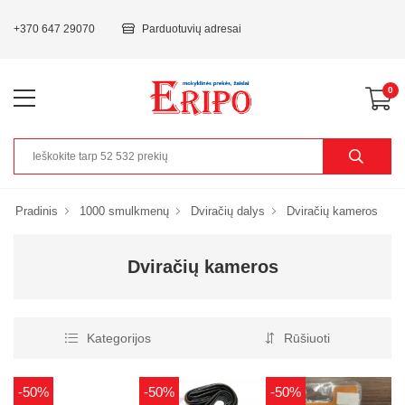
+370 647 29070
Parduotuvių adresai
0
Pradinis
1000 smulkmenų
Dviračių dalys
Dviračių kameros
Dviračių kameros
Kategorijos
Rūšiuoti
-50%
-50%
-50%