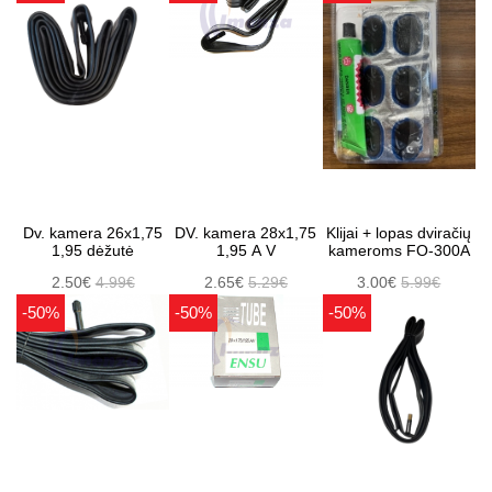
Dv. kamera 26x1,75
DV. kamera 28x1,75
Klijai + lopas dviračių
1,95 dėžutė
1,95 A V
kameroms FO-300A
2.50€
4.99€
2.65€
5.29€
3.00€
5.99€
-50%
-50%
-50%