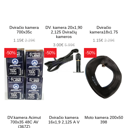
Dviračio kamera
DV. kamera 20x1,90
Dviračio
700x35c
2,125 Dviračių
kamera18x1.75
kameros
1.15€
2.29€
1.15€
2.29€
3.00€
5.99€
-50%
-50%
-50%
DV.kamera Acimut
Dviračio kamera
Moto kamera 200x50
700x35 48C AV
16x1,9 2,125 A V
398
(367Z)