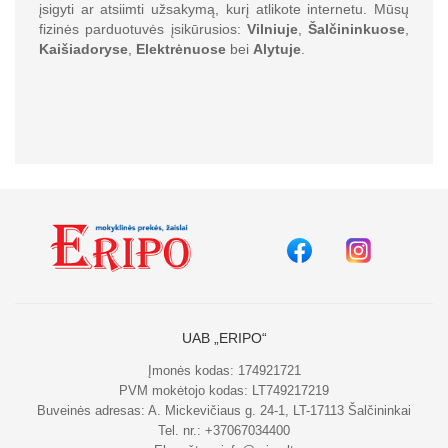
įsigyti ar atsiimti užsakymą, kurį atlikote internetu. Mūsų
fizinės parduotuvės įsikūrusios:
Vilniuje
,
Šalčininkuose
,
Kaišiadoryse
,
Elektrėnuose
bei
Alytuje
.
UAB „ERIPO“
Įmonės kodas: 174921721
PVM mokėtojo kodas: LT749217219
Buveinės adresas: A. Mickevičiaus g. 24-1, LT-17113 Šalčininkai
Tel. nr.:
+37067034400