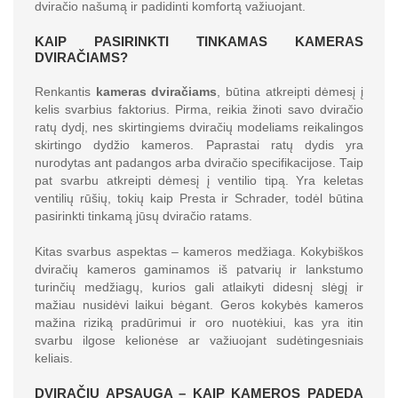
dviračio našumą ir padidinti komfortą važiuojant.
KAIP PASIRINKTI TINKAMAS KAMERAS
DVIRAČIAMS?
Renkantis
kameras dviračiams
, būtina atkreipti dėmesį į
kelis svarbius faktorius. Pirma, reikia žinoti savo dviračio
ratų dydį, nes skirtingiems dviračių modeliams reikalingos
skirtingo dydžio kameros. Paprastai ratų dydis yra
nurodytas ant padangos arba dviračio specifikacijose. Taip
pat svarbu atkreipti dėmesį į ventilio tipą. Yra keletas
ventilių rūšių, tokių kaip Presta ir Schrader, todėl būtina
pasirinkti tinkamą jūsų dviračio ratams.
Kitas svarbus aspektas – kameros medžiaga. Kokybiškos
dviračių kameros gaminamos iš patvarių ir lankstumo
turinčių medžiagų, kurios gali atlaikyti didesnį slėgį ir
mažiau nusidėvi laikui bėgant. Geros kokybės kameros
mažina riziką pradūrimui ir oro nuotėkiui, kas yra itin
svarbu ilgose kelionėse ar važiuojant sudėtingesniais
keliais.
DVIRAČIŲ APSAUGA – KAIP KAMEROS PADEDA