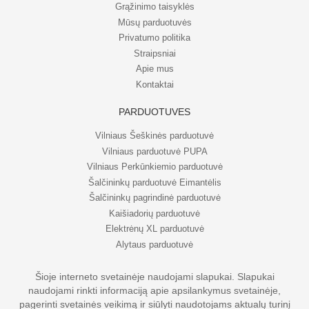
Grąžinimo taisyklės
Mūsų parduotuvės
Privatumo politika
Straipsniai
Apie mus
Kontaktai
PARDUOTUVĖS
Vilniaus Šeškinės parduotuvė
Vilniaus parduotuvė PUPA
Vilniaus Perkūnkiemio parduotuvė
Šalčininkų parduotuvė Eimantėlis
Šalčininkų pagrindinė parduotuvė
Kaišiadorių parduotuvė
Elektrėnų XL parduotuvė
Alytaus parduotuvė
Šioje interneto svetainėje naudojami slapukai. Slapukai
naudojami rinkti informaciją apie apsilankymus svetainėje,
© UAB Eripo 2026. Visos teisės saugomos
pagerinti svetainės veikimą ir siūlyti naudotojams aktualų turinį