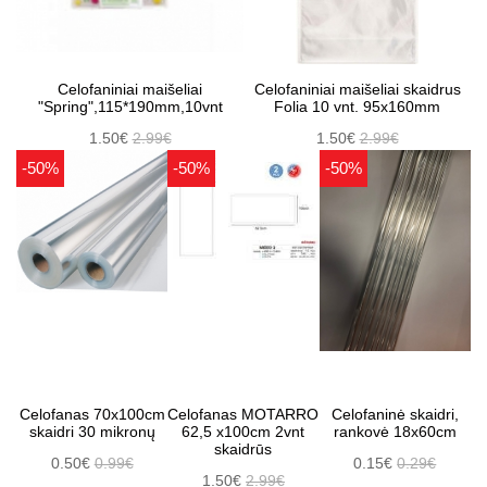
Celofaniniai maišeliai
Celofaniniai maišeliai skaidrus
"Spring",115*190mm,10vnt
Folia 10 vnt. 95x160mm
1.50€
2.99€
1.50€
2.99€
-50%
-50%
-50%
Celofanas 70x100cm
Celofanas MOTARRO
Celofaninė skaidri,
skaidri 30 mikronų
62,5 x100cm 2vnt
rankovė 18x60cm
skaidrūs
0.50€
0.99€
0.15€
0.29€
1.50€
2.99€