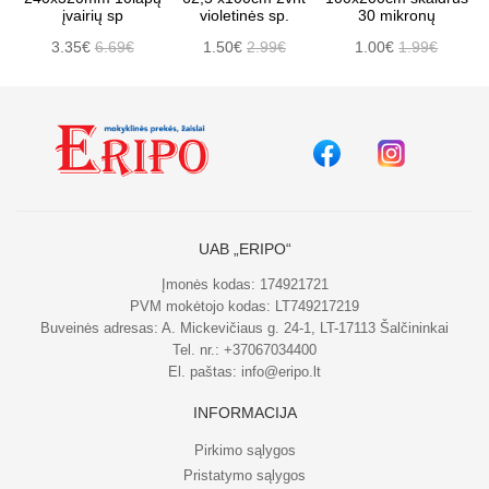
įvairių sp
violetinės sp.
30 mikronų
3.35€
6.69€
1.50€
2.99€
1.00€
1.99€
UAB „ERIPO“
Įmonės kodas: 174921721
PVM mokėtojo kodas: LT749217219
Buveinės adresas: A. Mickevičiaus g. 24-1, LT-17113 Šalčininkai
Tel. nr.:
+37067034400
El. paštas:
info@eripo.lt
INFORMACIJA
Pirkimo sąlygos
Pristatymo sąlygos