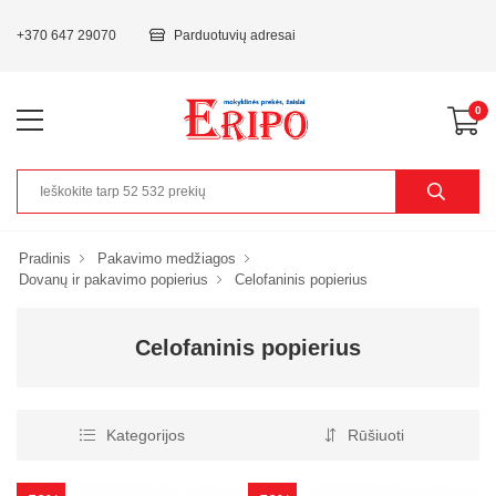
+370 647 29070
Parduotuvių adresai
0
Pradinis
Pakavimo medžiagos
Dovanų ir pakavimo popierius
Celofaninis popierius
Celofaninis popierius
Kategorijos
Rūšiuoti