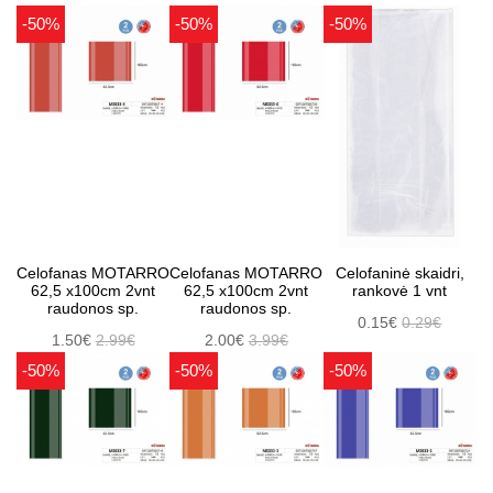
-50%
-50%
-50%
Celofanas MOTARRO
Celofanas MOTARRO
Celofaninė skaidri,
62,5 x100cm 2vnt
62,5 x100cm 2vnt
rankovė 1 vnt
raudonos sp.
raudonos sp.
0.15€
0.29€
1.50€
2.99€
2.00€
3.99€
-50%
-50%
-50%