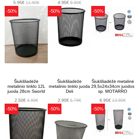
5.95€
11.90€
4.95€
9.90€
-50%
-50%
-50%
Šiukšliadėžė
Šiukšliadėžė
Šiukšliadėžė metalinė
metalinio tinklo 12L
metalinio tinklo juoda
29,5x24x34cm juodos
juoda 28cm Sworld
Deli
sp. MOTARRO
2.50€
4.99€
2.90€
5.79€
6.95€
13.90€
-50%
-50%
-50%