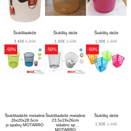
Šiukšliadėžė
Šiukšlių dėžė
Šiukšlių dėžė
3.45€
6.89€
1.05€
2.09€
1.00€
1.99€
-50%
-50%
-50%
Šiukšliadėžė metalinė
Šiukšliadėžė metalinė
Šiukšlių dėžė
26x20x28,5cm
23,5x19x26cm
1.50€
2.99€
įv.spalvų MOTARRO
sidabro sp
MOTARRO