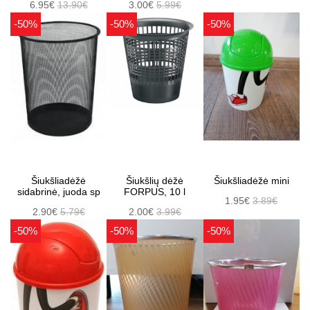
6.95€
13.90€
3.00€
5.99€
-50%
-50%
-50%
Šiukšliadėžė
Šiukšlių dėžė
Šiukšliadėžė mini
sidabrinė, juoda sp
FORPUS, 10 l
1.95€
3.89€
2.90€
5.79€
2.00€
3.99€
-50%
-50%
-50%