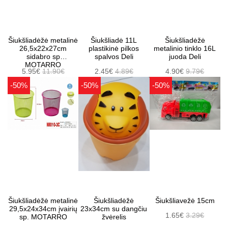
Šiukšliadėžė metalinė
Šiukšliadė 11L
Šiukšliadėžė
26,5x22x27cm
plastikinė pilkos
metalinio tinklo 16L
sidabro sp
spalvos Deli
juoda Deli
MOTARRO
5.95€
11.90€
2.45€
4.89€
4.90€
9.79€
-50%
-50%
-50%
Šiukšliadėžė metalinė
Šiukšliadėžė
Šiukšliavežė 15cm
29,5x24x34cm įvairių
23x34cm su dangčiu
1.65€
3.29€
sp. MOTARRO
žvėrelis