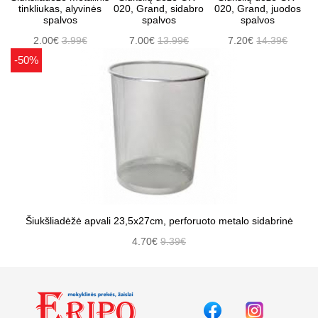
tinkliukas, alyvinės
020, Grand, sidabro
020, Grand, juodos
spalvos
spalvos
spalvos
2.00€
3.99€
7.00€
13.99€
7.20€
14.39€
-50%
Šiukšliadėžė apvali 23,5x27cm, perforuoto metalo sidabrinė
4.70€
9.39€