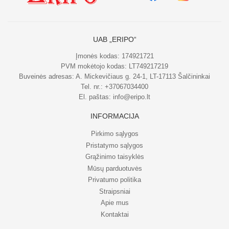
UAB „ERIPO“
Įmonės kodas: 174921721
PVM mokėtojo kodas: LT749217219
Buveinės adresas: A. Mickevičiaus g. 24-1, LT-17113 Šalčininkai
Tel. nr.:
+37067034400
El. paštas:
info@eripo.lt
INFORMACIJA
Pirkimo sąlygos
Pristatymo sąlygos
Grąžinimo taisyklės
Mūsų parduotuvės
Privatumo politika
Straipsniai
Apie mus
Kontaktai