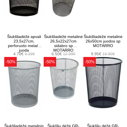
Šiukšliadėžė apvali
Šiukšliadėžė metalinė
Šiukšliadėžė metalinė
23,5x27cm,
26,5x22x27cm
26x50cm juodos sp
perforuoto metalo
sidabro sp
MOTARRO
juoda
MOTARRO
4.70€
9.39€
6.50€
12.99€
9.95€
19.90€
-50%
-50%
-50%
Šiukšliadėžė metalinis
Šiukšlių dėžė GR-
Šiukšlių dėžė GR-