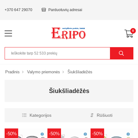
+370 647 29070
Parduotuvių adresai
0
Pradinis
Valymo priemonės
Šiukšliadėžės
Šiukšliadėžės
Kategorijos
Rūšiuoti
-50%
-50%
-50%