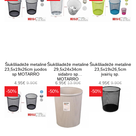
Šiukšliadėžė metalinė
Šiukšliadėžė metalinė
Šiukšliadėžė metalinė
23,5x19x26cm juodos
29,5x24x34cm
23,5x19x26,5cm
sp MOTARRO
sidabro sp
įvairių sp.
MOTARRO
4.95€
9.90€
6.95€
13.90€
4.95€
9.90€
-50%
-50%
-50%