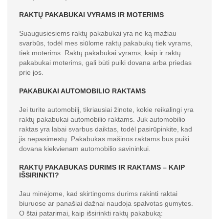
RAKTŲ PAKABUKAI VYRAMS IR MOTERIMS
Suaugusiesiems raktų pakabukai yra ne ką mažiau
svarbūs, todėl mes siūlome raktų pakabukų tiek vyrams,
tiek moterims. Raktų pakabukai vyrams, kaip ir raktų
pakabukai moterims, gali būti puiki dovana arba priedas
prie jos.
PAKABUKAI AUTOMOBILIO RAKTAMS
Jei turite automobilį, tikriausiai žinote, kokie reikalingi yra
raktų pakabukai automobilio raktams. Juk automobilio
raktas yra labai svarbus daiktas, todėl pasirūpinkite, kad
jis nepasimestų. Pakabukas mašinos raktams bus puiki
dovana kiekvienam automobilio savininkui.
RAKTŲ PAKABUKAS DURIMS IR RAKTAMS – KAIP
IŠSIRINKTI?
Jau minėjome, kad skirtingoms durims rakinti raktai
biuruose ar panašiai dažnai naudoja spalvotas gumytes.
O štai patarimai, kaip išsirinkti raktų pakabuką: