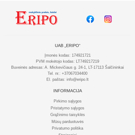
UAB „ERIPO“
Įmonės kodas: 174921721
PVM mokėtojo kodas: LT749217219
Buveinės adresas: A. Mickevičiaus g. 24-1, LT-17113 Šalčininkai
Tel. nr.:
+37067034400
El. paštas:
info@eripo.lt
INFORMACIJA
Pirkimo sąlygos
Pristatymo sąlygos
Grąžinimo taisyklės
Mūsų parduotuvės
Privatumo politika