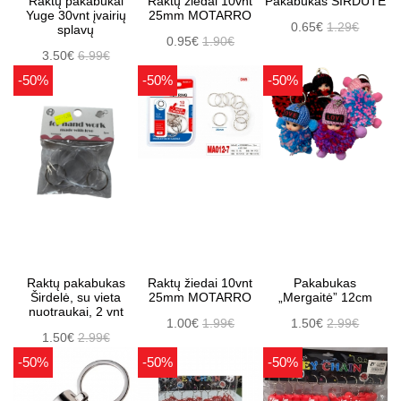
Raktų pakabukai
Raktų žiedai 10vnt
Pakabukas ŠIRDUTĖ
Yuge 30vnt įvairių
25mm MOTARRO
0.65€
1.29€
splavų
0.95€
1.90€
3.50€
6.99€
-50%
-50%
-50%
Raktų pakabukas
Raktų žiedai 10vnt
Pakabukas
Širdelė, su vieta
25mm MOTARRO
„Mergaitė” 12cm
nuotraukai, 2 vnt
1.00€
1.99€
1.50€
2.99€
1.50€
2.99€
-50%
-50%
-50%