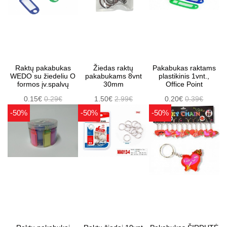
Raktų pakabukas
Žiedas raktų
Pakabukas raktams
WEDO su žiedeliu O
pakabukams 8vnt
plastikinis 1vnt.,
formos įv.spalvų
30mm
Office Point
0.15€
0.29€
1.50€
2.99€
0.20€
0.39€
-50%
-50%
-50%