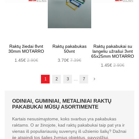
Raktų žiedai 8vnt
Raktų pakabukas
Raktų pakabukai su
30mm MOTARRO
50vnt
langeliu užrašui 3vnt
65x25mm MOTARRO
1.45€
2.90€
3.70€
7.39€
1.45€
2.90€
...
1
2
3
7
ODINIAI, GUMINIAI, METALINIAI RAKTŲ
PAKABUKAI MŪSŲ ASORTIMENTE
Kartais nesusimąstome, koks svarbus yra pakabukas
raktams. O ar žinojote, kad raktų pakabukai taip pat yra ir
vienas iš populiariausių suvenyrų iš užsienio šalių? Dažnai
jie atspindi tos šalies žymius objektus, pavyzdžiui,