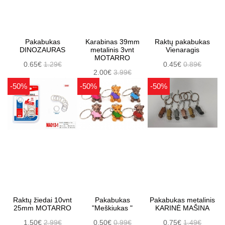
Pakabukas
Karabinas 39mm
Raktų pakabukas
DINOZAURAS
metalinis 3vnt
Vienaragis
MOTARRO
0.65€
1.29€
0.45€
0.89€
2.00€
3.99€
-50%
-50%
-50%
Raktų žiedai 10vnt
Pakabukas
Pakabukas metalinis
25mm MOTARRO
"Meškiukas "
KARINĖ MAŠINA
1.50€
2.99€
0.50€
0.99€
0.75€
1.49€