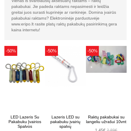
Vienas iš svarbiausių aksesuarų raktams – raktų
pakabukai. Jie padeda raktams nepasimesti ir leidžia
greitai juos surasti kuprinėje ar rankinėje. Domina įvairūs
pakabukai raktams? Elektroninėje parduotuvėje
www.eripo.lt rasite platų raktų pakabukų pasirinkimą gera
kaina internetu!
-50%
-50%
-50%
LED Lazeris Su
Lazeris LED su
Raktų pakabukai su
Pakabuku Įvairios
pakabuku įvairių
langeliu užrašui 10vnt
Spalvos
spalvų
1.45€
2.89€