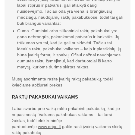
labai stiprūs ir patvarūs, gali atlaikyti daug
nusidėvėjimo. Tačiau oda yra viena iš brangiausių
medžiagų, naudojamų raktų pakabukuose, todėl tai gali
būti brangus variantas;
Guma. Guminiai arba silikoniniai raktų pakabukai yra
gana nebrangūs, pakankamai patvarūs ir lankstūs. Jų
trūkumas yra tai, kad jie gali nusidėvėti. Tačiau tai
idealūs raktų pakabukai vaikams – kaip ir plastikinių, jų
būna įvairių formų ir spalvų. Ofisui dažnai naudojamos
gumutės raktų žymėjimui, kad darbuotojai iš karto
matytų, kurioms durims skirtas raktas.
Mūsų asortimente rasite įvairių raktų pakabukų, todėl
kviečiame apžiūrėti prekes!
RAKTŲ PAKABUKAI VAIKAMS
Labai svarbu prie vaikų raktų prikabinti pakabuką, kad jie
nepasimestų. Vaikams pakabukas raktams – tai tarsi
žaislas, todėl elektroninėje
parduotuvėje
www.eripo.lt
galite rasti įvairių vaikams skirtų
raktų pakabukų.