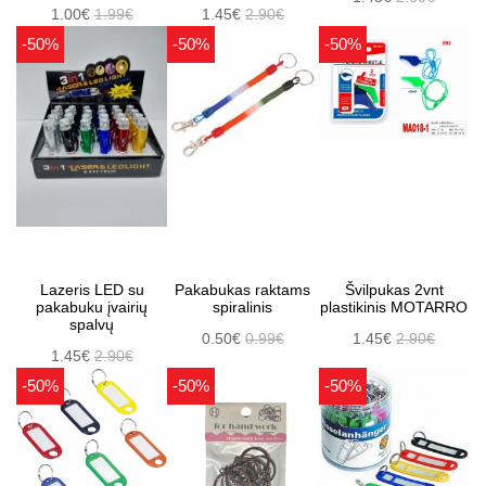
1.00€
1.99€
1.45€
2.90€
-50%
-50%
-50%
Lazeris LED su
Pakabukas raktams
Švilpukas 2vnt
pakabuku įvairių
spiralinis
plastikinis MOTARRO
spalvų
0.50€
0.99€
1.45€
2.90€
1.45€
2.90€
-50%
-50%
-50%