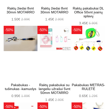
Raktų žiedai 8vnt
Raktų žiedai 8vnt
Raktų pakabukai DL
30mm MOTARRO
30mm MOTARRO
Office 50vnt įvairių
splavų
1.50€
2.99€
1.45€
2.90€
3.45€
6.90€
-50%
-50%
-50%
Pakabukas -
Raktų pakabukai su
Pakabukas METRAS-
tušinukas -kamuolys
langeliu užrašui 5vnt
RULETĖ
50mm MOTARRO
0.95€
1.89€
0.65€
1.29€
1.45€
2.90€
-50%
-50%
-50%