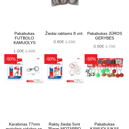
Pakabukas
Žiedai raktams 8 vnt.
Pakabukas JŪROS
FUTBOLO
GERYBĖS
0.80€
1.59€
KAMUOLYS
0.90€
1.79€
1.00€
1.99€
-50%
-50%
-50%
Karabinas 77mm
Raktų žiedai 5vnt
Pakabukas
metalinis sidabro sp.
35mm MOTARRO
KAMUOLIUKAS