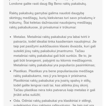
Londone galite rasti daug Big Beno raktų pakabukų.
Raktų pakabukų gamybai galima naudoti daugybę
skirtingų medžiagų, kurių kiekvienas turi savo privalumų ir
trūkumų. Štai keletas dažniausiai naudojamų medžiagų
raktų pakabukuose, jū privalumai ir trūkumai:
Metalas. Metaliniai raktų pakabukai yra labai tvirti ir
patvarūs, todėl idealiai tinka kasdieniam naudojimui. Jie
taip pat pasižymi aukščiausios klasės išvaizda, kuri gali
suteikti jūsų raktų pakabukui įmantrumo. Tačiau
metaliniai raktų pakabukai gali būti sunkūs. Be to, jie
gali būti brangesni, palyginti su kitomis medžiagomis.
Metaliniai raktų pakabukai yra populiarūs pasirinkimas;
Plastikas. Plastikas yra bene populiariausia medžiaga
raktų pakabukams, nes ji yra lengva ir prieinama.
Plastikiniai raktų pakabukai yra įvairių spalvų ir stilių,
todėl galite lengvai rasti tai, kas atitinka jūsų skonį.
Tačiau plastikas nėra toks patvarus kaip metalas ir gali
įtrūkti arba sulūžti;
Oda. Odiniai raktų pakabukai yra klasikiniai ir stilingi,
suteikiantys jūsų raktams rafinuotumo. Jie taip pat yra