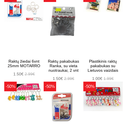
Raktų žiedai 6vnt
Raktų pakabukas
Plastikinis raktų
25mm MOTARRO
Ranka, su vieta
pakabukas su
nuotraukai, 2 vnt
Lietuvos vaizdais
1.50€
2.99€
1.50€
2.99€
1.00€
1.99€
-50%
-50%
-50%