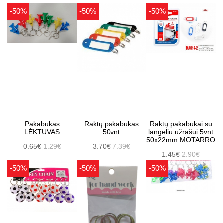
-50%
-50%
-50%
Pakabukas
Raktų pakabukas
Raktų pakabukai su
LĖKTUVAS
50vnt
langeliu užrašui 5vnt
50x22mm MOTARRO
0.65€
1.29€
3.70€
7.39€
1.45€
2.90€
-50%
-50%
-50%