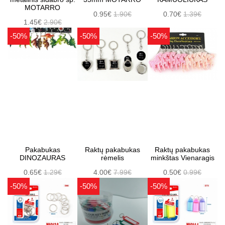
MOTARRO
0.95€
1.90€
0.70€
1.39€
1.45€
2.90€
-50%
-50%
-50%
Pakabukas
Raktų pakabukas
Raktų pakabukas
DINOZAURAS
rėmelis
minkštas Vienaragis
0.65€
1.29€
4.00€
7.99€
0.50€
0.99€
-50%
-50%
-50%