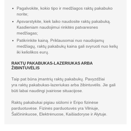
Pagalvokite, kokio tipo ir medžiagos raktų pakabuko
norite;
Apsvarstykite, kiek laiko naudosite raktų pakabuką.
Kasdieniam naudojimui rinkitės patvaresnes
medžiagas;
Patikrinkite kainą. Priklausomai nuo naudojamų
medžiagų, raktų pakabukų kaina gali svyruoti nuo kelių
iki keliolikos eurų.
RAKTŲ PAKABUKAS-LAZERIUKAS ARBA
ŽIBINTUVĖLIS
Taip pat būna įmantrių raktų pakabukų. Pavyzdžiai
yra raktų pakabukas-lazeriukas arba žibintuvėlis. Jie gali
būti labai naudingi įvairiose situacijose.
Raktų pakabukai pigiau siūlomi ir Eripo fizinėse
parduotuvėse. Fizinės parduotuvės yra Vilniuje,
Šalčininkuose, Elektrėnuose, Kaišiadoryse ir Alytuje.