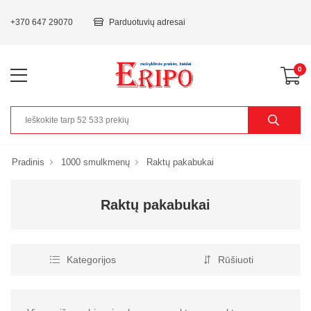
+370 647 29070
Parduotuvių adresai
0
Pradinis
1000 smulkmenų
Raktų pakabukai
Raktų pakabukai
Kategorijos
Rūšiuoti