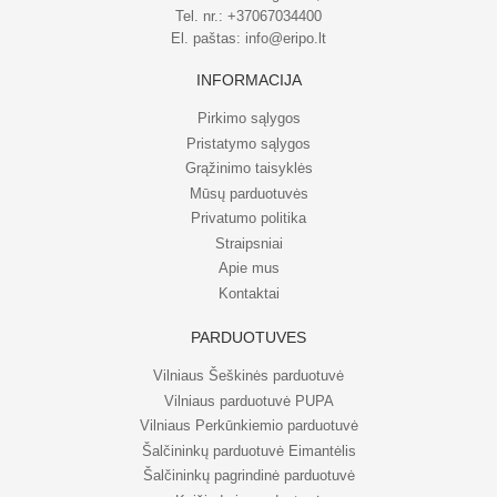
Tel. nr.:
+37067034400
El. paštas:
info@eripo.lt
INFORMACIJA
Pirkimo sąlygos
Pristatymo sąlygos
Grąžinimo taisyklės
Mūsų parduotuvės
Privatumo politika
Straipsniai
Apie mus
Kontaktai
PARDUOTUVĖS
Vilniaus Šeškinės parduotuvė
Vilniaus parduotuvė PUPA
Vilniaus Perkūnkiemio parduotuvė
Šalčininkų parduotuvė Eimantėlis
Šalčininkų pagrindinė parduotuvė