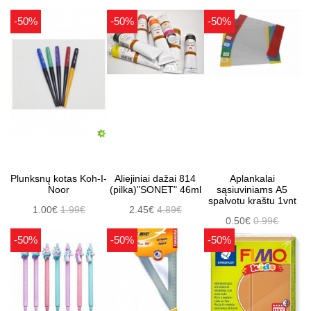
-50%
-50%
-50%
Plunksnų kotas Koh-I-
Aliejiniai dažai 814
Aplankalai
Noor
(pilka)"SONET" 46ml
sąsiuviniams A5
spalvotu kraštu 1vnt
1.00€
1.99€
2.45€
4.89€
0.50€
0.99€
-50%
-50%
-50%