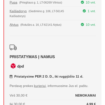
Pupa
10 vnt.
(Priegliaus g. 1, LT-06269 Vilnius)
Kaišiadorys
1 vnt.
(Gedimino g. 106, LT-56145
Kaišiadorys)
Alytus
10 vnt.
(Rotušės a. 16, LT-62141 Alytus)
PRISTATYMAS Į NAMUS
Pristatysime PER 2 D. D., iki rugpjūčio 11 d.
Perdavę prekes
kurjeriui
, informuosime Jus el. paštu.
Virš 30,00 €
NEMOKAMAI
Iki 30,00 €
4,99 €