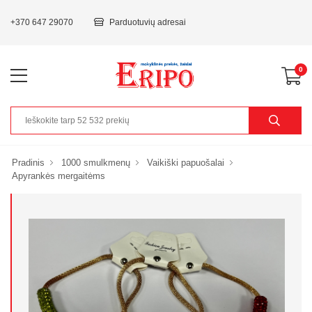
+370 647 29070
Parduotuvių adresai
0
Pradinis
1000 smulkmenų
Vaikiški papuošalai
Apyrankės mergaitėms