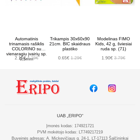
Automatinis
Trikampis 30x60x90
Modelinas FIMO
trinamasis rašiklis
21cm. BIC skaidraus
Kids, 42 g, šviesiai
COLORINO su
plastiko
ruda sp. (71)
vienaragiu įvairių sp.
2.15€
4.29€
0.65€
1.29€
1.90€
3.79€
0,5mm
UAB „ERIPO“
Įmonės kodas: 174921721
PVM mokėtojo kodas: LT749217219
Buveinės adresas: A. Mickevičiaus g. 24-1, LT-17113 Šalčininkai