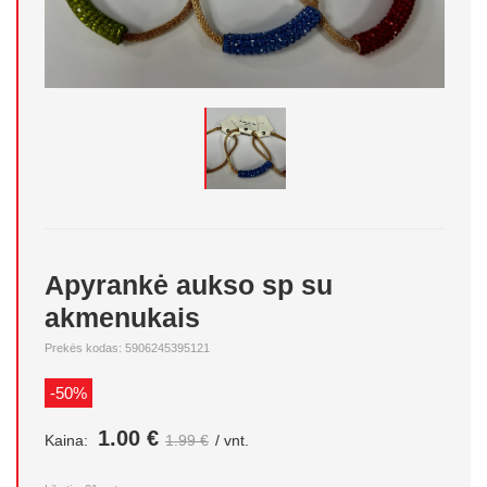
Apyrankė aukso sp su
akmenukais
Prekės kodas: 5906245395121
-50%
1.00 €
Kaina:
1.99 €
/ vnt.