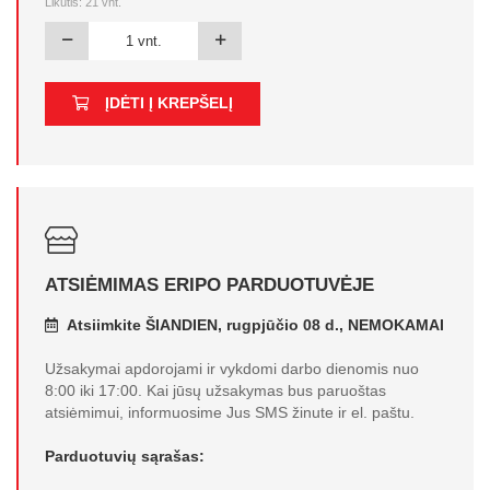
Likutis:
21
vnt.
ĮDĖTI Į KREPŠELĮ
ATSIĖMIMAS ERIPO PARDUOTUVĖJE
Atsiimkite ŠIANDIEN, rugpjūčio 08 d., NEMOKAMAI
Užsakymai apdorojami ir vykdomi darbo dienomis nuo
8:00 iki 17:00. Kai jūsų užsakymas bus paruoštas
atsiėmimui, informuosime Jus SMS žinute ir el. paštu.
Parduotuvių sąrašas: