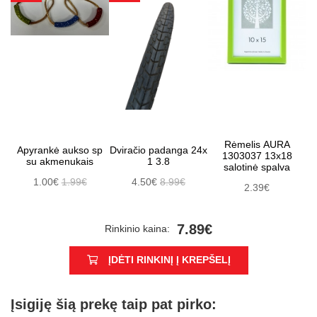
Rėmelis AURA
Apyrankė aukso sp
Dviračio padanga 24x
1303037 13x18
su akmenukais
1 3.8
salotinė spalva
1.00€
1.99€
4.50€
8.99€
2.39€
7.89€
Rinkinio kaina:
ĮDĖTI RINKINĮ Į KREPŠELĮ
Įsigiję šią prekę taip pat pirko: