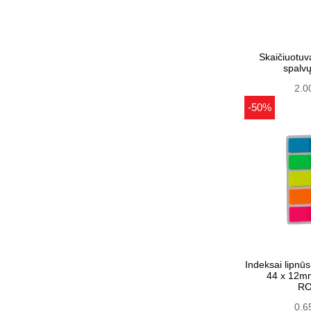
Skaičiuotuv
spalv
2.0
-50%
Indeksai lipnūs 
44 x 12mm
RO
0.6