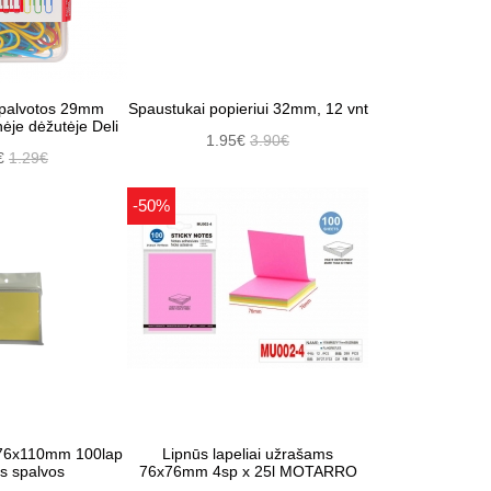
spalvotos 29mm
Spaustukai popieriui 32mm, 12 vnt
nėje dėžutėje Deli
1.95€
3.90€
€
1.29€
-50%
i 76x110mm 100lap
Lipnūs lapeliai užrašams
s spalvos
76x76mm 4sp x 25l MOTARRO