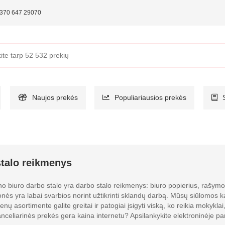
370 647 29070
Naujos prekės
Populiariausios prekės
talo reikmenys
no biuro darbo stalo yra darbo stalo reikmenys: biuro popierius, rašymo 
nės yra labai svarbios norint užtikrinti sklandų darbą. Mūsų siūlomos ka
nų asortimente galite greitai ir patogiai įsigyti viską, ko reikia mokyklai
nceliarinės prekės gera kaina internetu? Apsilankykite elektroninėje pard