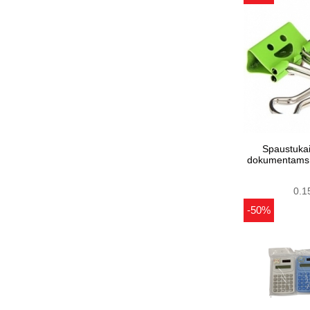
Spaustukai
dokumentams, 
0.1
-50%