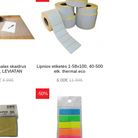
salas skaidrus
Lipnios etiketės 1-58x100, 40-500
, LEVIATAN
etk. thermal eco
€
8.99€
6.00€
11.99€
-50%