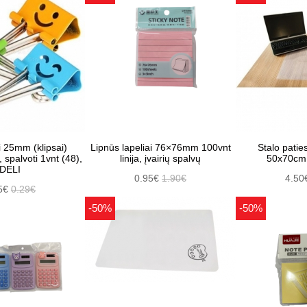
 25mm (klipsai)
Lipnūs lapeliai 76×76mm 100vnt
Stalo patie
spalvoti 1vnt (48),
linija, įvairių spalvų
50x70cm
DELI
0.95€
1.90€
4.50
5€
0.29€
-50%
-50%