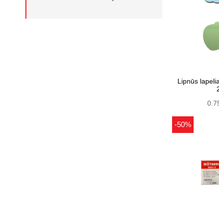
Lipnūs lapel
0.7
-50%