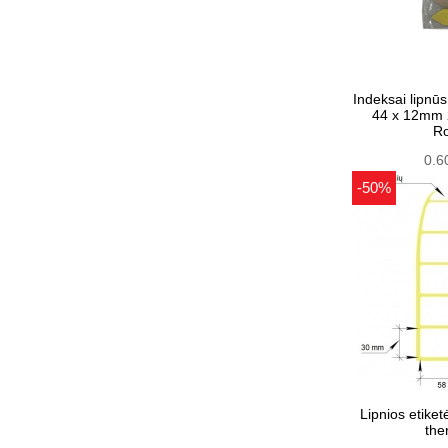
Indeksai lipnūs 
44 x 12mm 
Ro
0.6
-50%
Lipnios etike
the