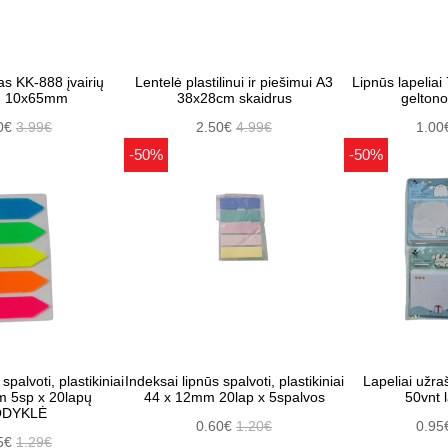
as KK-888 įvairių
Lentelė plastilinui ir piešimui A3
Lipnūs lapelia
ų 10x65mm
38x28cm skaidrus
geltono
0€
3.99€
2.50€
4.99€
1.00
-50%
-50%
spalvoti, plastikiniai
Indeksai lipnūs spalvoti, plastikiniai
Lapeliai už
 5sp x 20lapų
44 x 12mm 20lap x 5spalvos
50vnt l
DYKLĖ
0.60€
1.20€
0.95
5€
1.29€