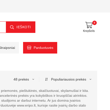
0
IEŠKOTI
Krepšelis
Straipsniai
Parduotuvės
48 prekės
Populiariausios prekės
priemonės, pieštukinės, skaičiuotuvai, skylamušiai ir kita.
ncelerinės prekės yra kokybiškos ir kruopščiai atrinktos.
, studijoms ar darbui internetu. Ar jus domina įvairios
uotuvėje www.eripo.lt, kurioje rasite įvairių darbo stalo