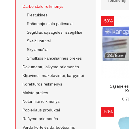
reikmenų!
Darbo stalo reikmenys
Pieštukinės
-50%
Rašomojo stalo patiesalai
Segikliai, sąsagėlės, išsegikliai
Skaičiuotuvai
Skylamušiai
Smulkios kanceliarinės prekės
Dokumentų laikymo priemonės
Klijavimui, maketavimui, karpymui
Korektūros reikmenys
Sąsagėlės
K
Maisto prekės
0.7
Notariniai reikmenys
Popieriaus produktai
-50%
Rašymo priemonės
Vardo kortelės darbuotojams