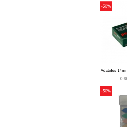
-50%
Adatėlės 14mm
0.6
-50%