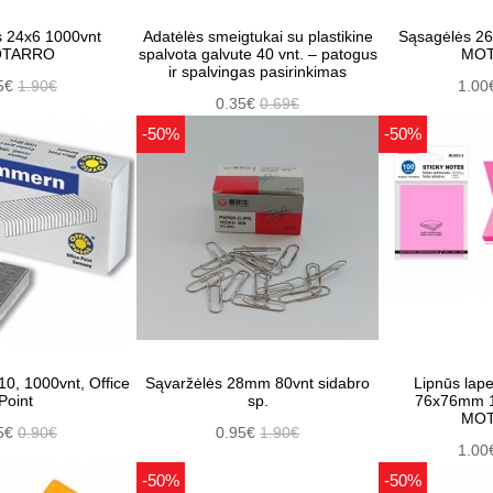
 24x6 1000vnt
Adatėlės smeigtukai su plastikine
Sąsagėlės 2
TARRO
spalvota galvute 40 vnt. – patogus
MO
ir spalvingas pasirinkimas
5€
1.90€
1.00
0.35€
0.69€
-50%
-50%
10, 1000vnt, Office
Sąvaržėlės 28mm 80vnt sidabro
Lipnūs lape
Point
sp.
76x76mm 10
MO
5€
0.90€
0.95€
1.90€
1.00
-50%
-50%