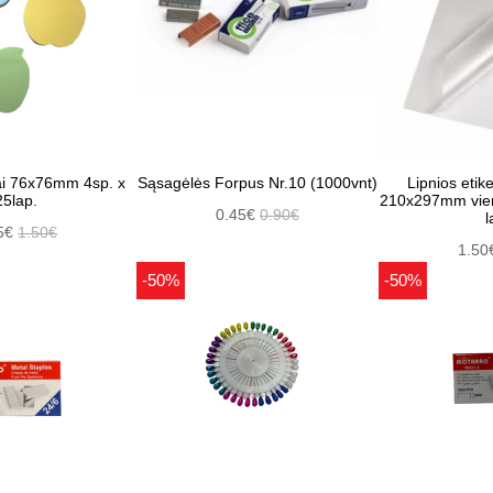
iai 76x76mm 4sp. x
Sąsagėlės Forpus Nr.10 (1000vnt)
Lipnios etike
25lap.
210x297mm vien
0.45€
0.90€
l
5€
1.50€
1.50
-50%
-50%