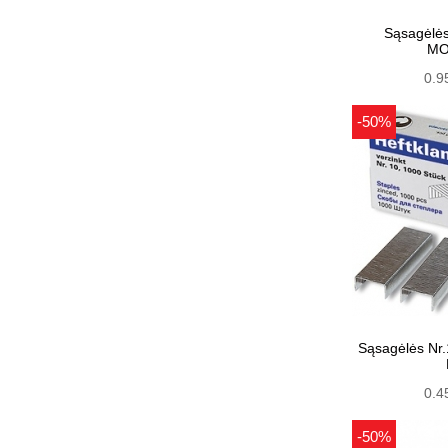
Sąsagėlės
MO
0.9
-50%
Sąsagėlės Nr.
0.4
-50%