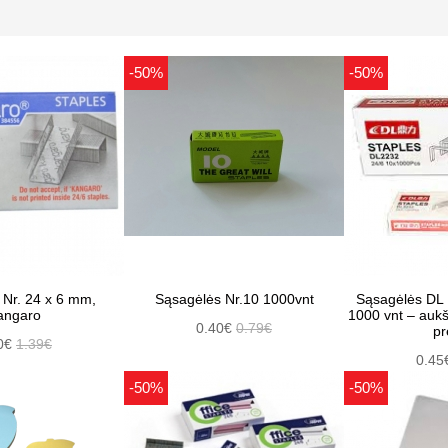
-50%
-50%
 Nr. 24 x 6 mm,
Sąsagėlės Nr.10 1000vnt
Sąsagėlės DL 
angaro
1000 vnt – aukš
0.40€
0.79€
pr
0€
1.39€
0.45
-50%
-50%