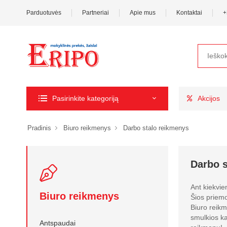
Parduotuvės
Partneriai
Apie mus
Kontaktai
+
Pasirinkite kategoriją
Akcijos
Pradinis
Biuro reikmenys
Darbo stalo reikmenys
Darbo s
Ant kiekvie
Biuro reikmenys
Šios priemo
Biuro reikme
smulkios ka
Antspaudai