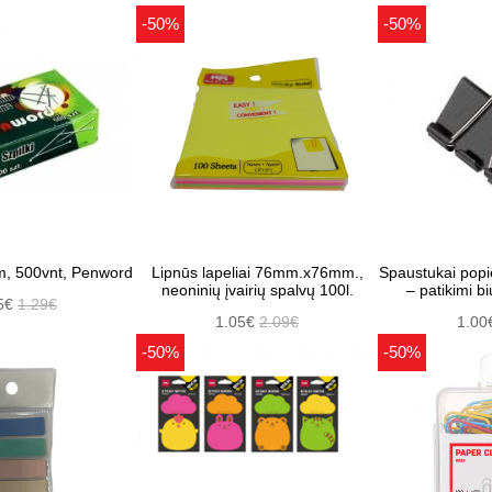
-50%
-50%
, 500vnt, Penword
Lipnūs lapeliai 76mm.x76mm.,
Spaustukai popi
neoninių įvairių spalvų 100l.
– patikimi b
5€
1.29€
1.05€
2.09€
1.00
-50%
-50%