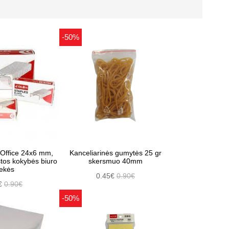
-50%
Office 24x6 mm,
Kanceliarinės gumytės 25 gr
tos kokybės biuro
skersmuo 40mm
ekės
0.45€
0.90€
€
0.90€
-50%