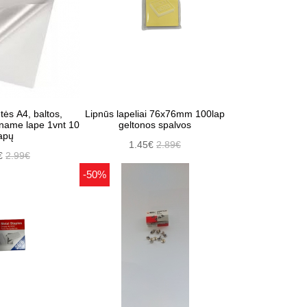
tės A4, baltos,
Lipnūs lapeliai 76x76mm 100lap
ame lape 1vnt 10
geltonos spalvos
apų
1.45€
2.89€
€
2.99€
-50%