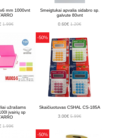
6x6 mm 1000vnt
Smeigtukai apvalia sidabro sp.
TARRO
galvute 80vnt
€
1.99€
0.60€
1.20€
-50%
liai užrašams
Skaičiuotuvas CSHAL CS-185A
0l įvairių sp
3.00€
5.99€
TARRO
€
1.99€
-50%