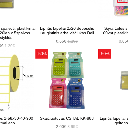
spalvoti, plastikiniai
Lipnūs lapeliai 2x20 debesėlis
Sąvaržėlės 
20lap x 5spalvos
+augintinis arba viščiukas Deli
100vnt plastiki
dyklės
0.65€
1.29€
0.65
0€
1.20€
-50%
-50%
tės 1-58x30-40-900
Skaičiuotuvas CSHAL KK-888
Lipnūs lapelia
rmal eco
geltono
2.00€
3.99€