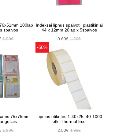
i 76x51mm 100lap
Indeksai lipnūs spalvoti, plastikiniai
s spalvos
44 x 12mm 20lap x 5spalvos
€
1.99€
0.60€
1.20€
-50%
rašams 75x75mm
Lipnios etiketės 1-40x25, 40-1000
angeliais
etk. Thermal Eco
€
1.90€
2.50€
4.99€