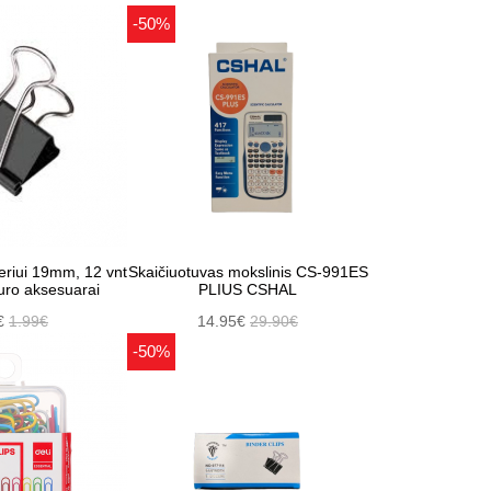
-50%
eriui 19mm, 12 vnt
Skaičiuotuvas mokslinis CS-991ES
iuro aksesuarai
PLIUS CSHAL
€
1.99€
14.95€
29.90€
-50%