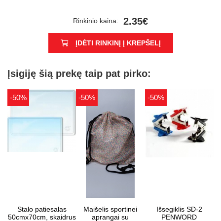
2.35€
Rinkinio kaina:
ĮDĖTI RINKINĮ Į KREPŠELĮ
Įsigiję šią prekę taip pat pirko:
-50%
-50%
-50%
Stalo patiesalas
Maišelis sportinei
Išsegiklis SD-2
50cmx70cm, skaidrus
aprangai su
PENWORD