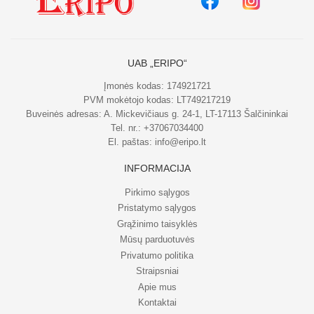
UAB „ERIPO“
Įmonės kodas: 174921721
PVM mokėtojo kodas: LT749217219
Buveinės adresas: A. Mickevičiaus g. 24-1, LT-17113 Šalčininkai
Tel. nr.:
+37067034400
El. paštas:
info@eripo.lt
INFORMACIJA
Pirkimo sąlygos
Pristatymo sąlygos
Grąžinimo taisyklės
Mūsų parduotuvės
Privatumo politika
Straipsniai
Apie mus
Kontaktai