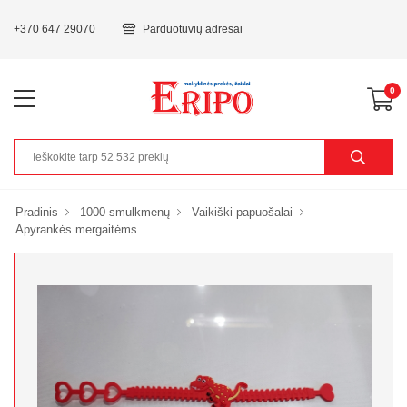
+370 647 29070
Parduotuvių adresai
0
Pradinis
1000 smulkmenų
Vaikiški papuošalai
Apyrankės mergaitėms