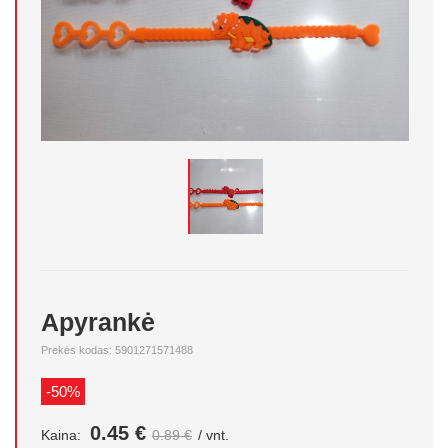
Apyrankė
Prekės kodas: 5901271571488
-50%
0.45 €
Kaina:
0.89 €
/ vnt.