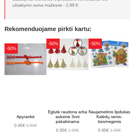
užsakymo suma mažesnė - 2,99 €.
Rekomenduojame pirkti kartu:
-50%
-50%
-50%
Eglutė raudona arba
Naujametinis lipdukas
Apyrankė
auksinė 3vnt
Kalėdų senis-
pakabinama
besmegenis
0.45€
0.89€
0.95€
1.89€
0.95€
1.89€