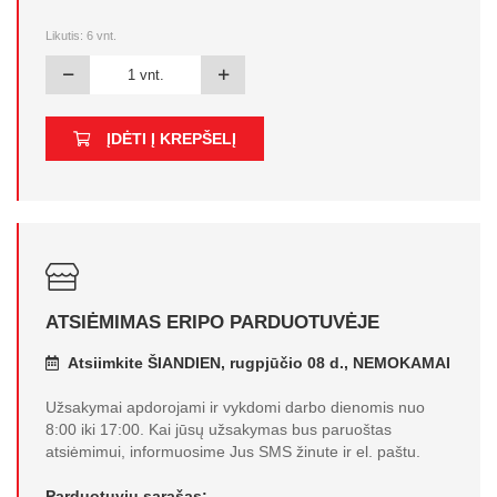
Likutis:
6
vnt.
ĮDĖTI Į KREPŠELĮ
ATSIĖMIMAS ERIPO PARDUOTUVĖJE
Atsiimkite ŠIANDIEN, rugpjūčio 08 d., NEMOKAMAI
Užsakymai apdorojami ir vykdomi darbo dienomis nuo
8:00 iki 17:00. Kai jūsų užsakymas bus paruoštas
atsiėmimui, informuosime Jus SMS žinute ir el. paštu.
Parduotuvių sąrašas: