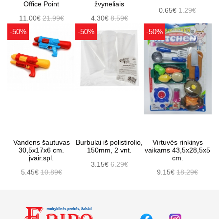
Office Point
žvyneliais
0.65€
1.29€
11.00€
21.99€
4.30€
8.59€
-50%
-50%
-50%
Vandens šautuvas
Burbulai iš polistirolio,
Virtuvės rinkinys
30,5x17x6 cm.
150mm, 2 vnt.
vaikams 43,5x28,5x5
įvair.spl.
cm.
3.15€
6.29€
5.45€
10.89€
9.15€
18.29€