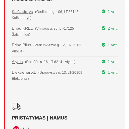
Kaišiadorys
1 vnt.
(Gedimino g. 106, LT-56145
Kaišiadorys)
Eripo KREL
2 vnt.
(Vilniaus g. 95, LT-17125
Šalčininkai)
Eripo Plius
1 vnt.
(Perkūnkiemio g. 12, LT-12102
Vilnius)
Alytus
1 vnt.
(Rotušės a. 16, LT-62141 Alytus)
Elektrėnai XL
1 vnt.
(Draugystės g. 13, LT-26109
Elektrėnai)
PRISTATYMAS Į NAMUS