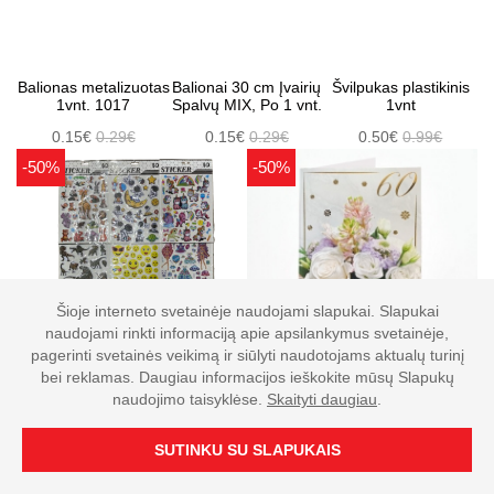
Balionas metalizuotas
Balionai 30 cm Įvairių
Švilpukas plastikinis
1vnt. 1017
Spalvų MIX, Po 1 vnt.
1vnt
0.15€
0.29€
0.15€
0.29€
0.50€
0.99€
-50%
-50%
Šioje interneto svetainėje naudojami slapukai. Slapukai
naudojami rinkti informaciją apie apsilankymus svetainėje,
pagerinti svetainės veikimą ir siūlyti naudotojams aktualų turinį
bei reklamas. Daugiau informacijos ieškokite mūsų Slapukų
naudojimo taisyklėse.
Skaityti daugiau
.
Įvairūs lipdukai
Atvirukai įvairūs su voku
0.85€
1.69€
1.50€
2.99€
SUTINKU SU SLAPUKAIS