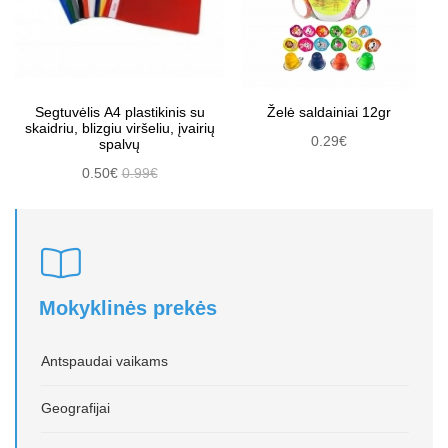
Segtuvėlis A4 plastikinis su
Želė saldainiai 12gr
skaidriu, blizgiu viršeliu, įvairių
0.29€
spalvų
0.50€
0.99€
Mokyklinės prekės
Antspaudai vaikams
Geografijai