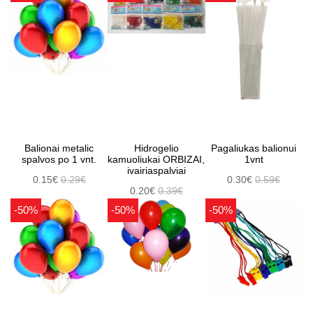
Balionai metalic
Hidrogelio
Pagaliukas balionui
spalvos po 1 vnt.
kamuoliukai ORBIZAI,
1vnt
ivairiaspalviai
0.15€
0.29€
0.30€
0.59€
0.20€
0.39€
-50%
-50%
-50%