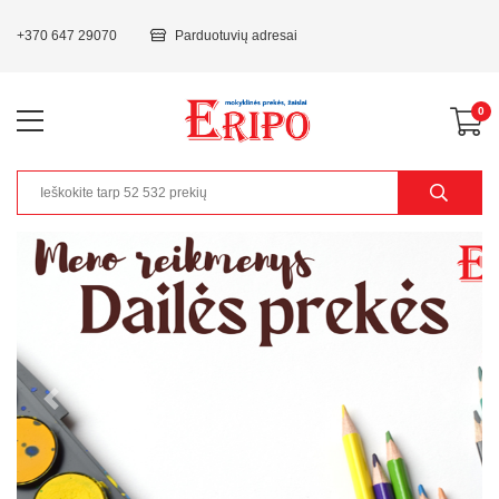
+370 647 29070
Parduotuvių adresai
0
Previous
Next