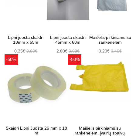
Lipni juosta skaidri
Lipni juosta skaidri
Maišelis pirkiniams su
18mm x 55m
45mm x 68m
rankenėlėm
0.35€
0.69€
2.00€
3.99€
0.20€
0.40€
-50%
-50%
Skaidri Lipni Juosta 26 mm x 18
Maišelis pirkiniams su
m
rankėnėlėm, įvairių spalvų