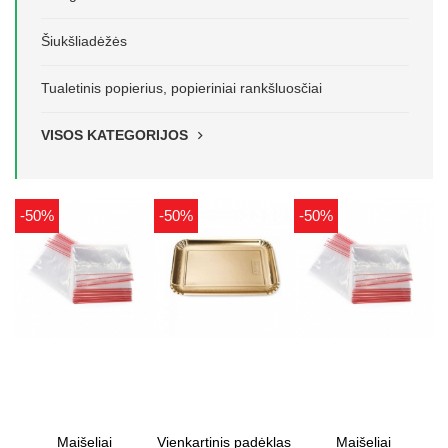
Šiukšliadėžės
Tualetinis popierius, popieriniai rankšluosčiai
VISOS KATEGORIJOS
-50%
-50%
-50%
Maišeliai
Vienkartinis padėklas
Maišeliai