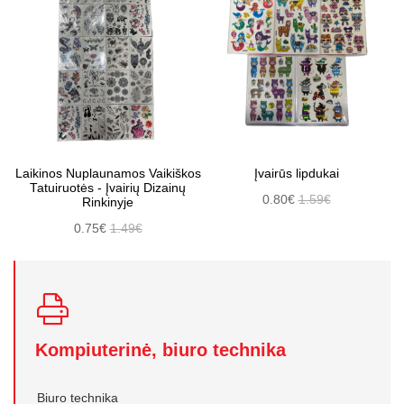
Laikinos Nuplaunamos Vaikiškos
Įvairūs lipdukai
Tatuiruotės - Įvairių Dizainų
0.80€
1.59€
Rinkinyje
0.75€
1.49€
Kompiuterinė, biuro technika
Biuro technika