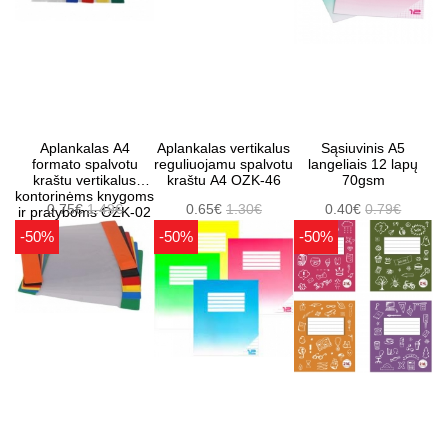
Aplankalas A4
Aplankalas vertikalus
Sąsiuvinis A5
formato spalvotu
reguliuojamu spalvotu
langeliais 12 lapų
kraštu vertikalus
kraštu A4 OZK-46
70gsm
kontorinėms knygoms
0.75€
1.49€
0.65€
1.30€
0.40€
0.79€
ir pratyboms OZK-02
-50%
-50%
-50%