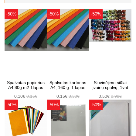
-50%
-50%
-50%
Spalvotas popierius
Spalvotas kartonas
Siuvinėjimo siūlai
A4 80g.m2 1lapas
A4, 160 g. 1 lapas
įvairių spalvų, 1vnt
0.10€
0.15€
0.15€
0.30€
0.50€
0.99€
-50%
-50%
-50%