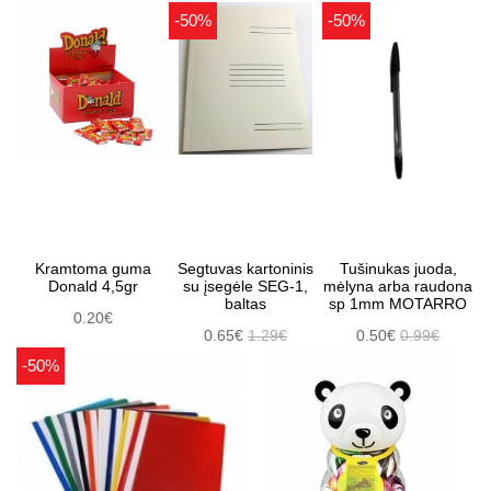
-50%
-50%
Kramtoma guma
Segtuvas kartoninis
Tušinukas juoda,
Donald 4,5gr
su įsegėle SEG-1,
mėlyna arba raudona
baltas
sp 1mm MOTARRO
0.20€
0.65€
1.29€
0.50€
0.99€
-50%