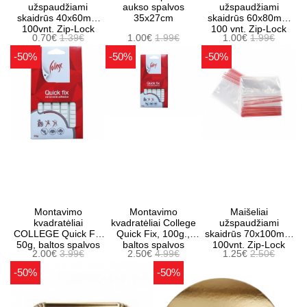
užspaudžiami
aukso spalvos
užspaudžiami
skaidrūs 40x60mm
35x27cm
skaidrūs 60x80mm
100vnt. Zip-Lock
100 vnt. Zip-Lock
0.70€
1.39€
1.00€
1.99€
1.00€
1.99€
-50%
-50%
-50%
Montavimo
Montavimo
Maišeliai
kvadratėliai
kvadratėliai College
užspaudžiami
COLLEGE Quick Fx,
Quick Fix, 100g.,
skaidrūs 70x100mm
50g, baltos spalvos
baltos spalvos
100vnt. Zip-Lock
2.00€
3.99€
2.50€
4.99€
1.25€
2.50€
-50%
-50%