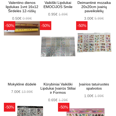
Valentino dienos
Vaikiški Lipdukai
Deimantinė mozaika
lipdukas 1vnt 16x12
EMOCIJOS Smile
20x20cm įvairių
Širdelės 12-rūšių
paveikslėlių
0.95€
1.89€
0.50€
0.99€
3.00€
5.99€
-50%
-50%
-50%
Mokyklinė dūdelė
Kūrybiniai Vaikiški
Įvairios tatuiruotės
Lipdukai Įvairūs Stiliai
spalvotos
7.00€
13.99€
ir Formos
1.00€
1.99€
0.65€
1.29€
-50%
-50%