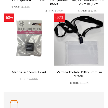
12vnt spalvoti
Centropen juodas
A4, 216x303mm. 80-
8559
125 mikr.,1vnt
1.95€
3.90€
0.95€
1.89€
0.25€
0.49€
-50%
-50%
Magnetai 15mm 17vnt
Vardinė kortelė 110x70mm su
dirželiu
1.50€
2.99€
0.80€
1.59€