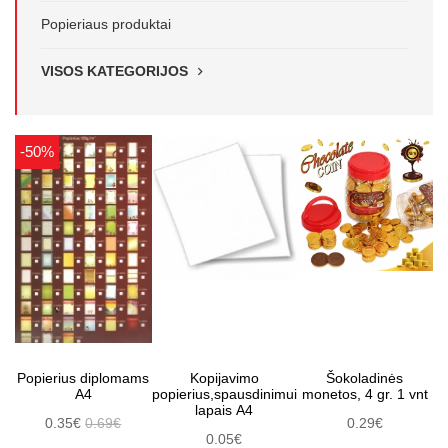
Popieriaus produktai
VISOS KATEGORIJOS
-50%
Popierius diplomams
Kopijavimo
Šokoladinės
A4
popierius,spausdinimui
monetos, 4 gr. 1 vnt
lapais A4
0.35€
0.69€
0.29€
0.05€