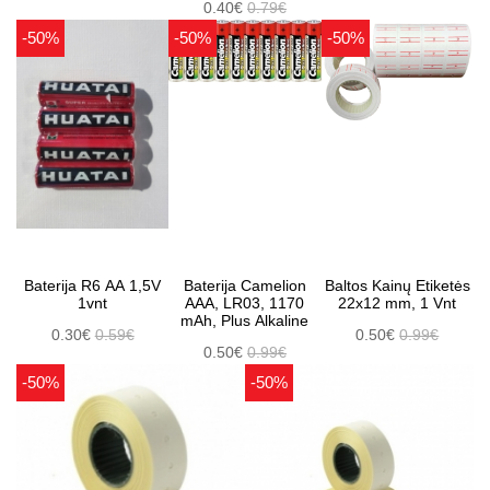
0.40€
0.79€
-50%
-50%
-50%
Baterija R6 AA 1,5V
Baterija Camelion
Baltos Kainų Etiketės
1vnt
AAA, LR03, 1170
22x12 mm, 1 Vnt
mAh, Plus Alkaline
0.30€
0.59€
0.50€
0.99€
0.50€
0.99€
-50%
-50%