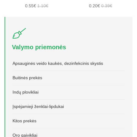
0.55€
1.10€
0.20€
0.39€
Valymo priemonės
Apsauginės veido kaukės, dezinfekcinis skystis
Buitinės prekės
Indų plovikliai
Įspėjamieji ženklai-lipdukai
Kitos prekės
Oro gaivikliai