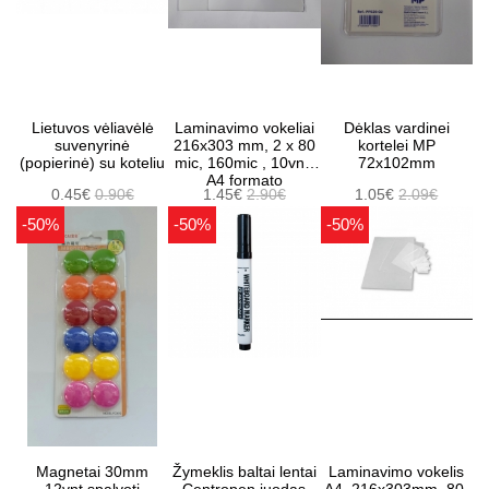
Lietuvos vėliavėlė
Laminavimo vokeliai
Dėklas vardinei
suvenyrinė
216x303 mm, 2 x 80
kortelei MP
(popierinė) su koteliu
mic, 160mic , 10vnt.
72x102mm
A4 formato
0.45€
0.90€
1.45€
2.90€
1.05€
2.09€
-50%
-50%
-50%
Magnetai 30mm
Žymeklis baltai lentai
Laminavimo vokelis