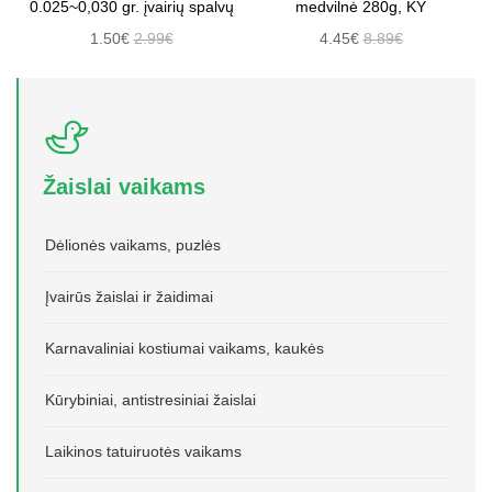
0.025~0,030 gr. įvairių spalvų
medvilnė 280g, KY
1.50€
2.99€
4.45€
8.89€
Žaislai vaikams
Dėlionės vaikams, puzlės
Įvairūs žaislai ir žaidimai
Karnavaliniai kostiumai vaikams, kaukės
Kūrybiniai, antistresiniai žaislai
Laikinos tatuiruotės vaikams