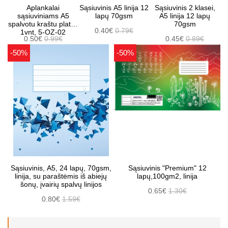
Aplankalai
Sąsiuvinis A5 linija 12
Sąsiuvinis 2 klasei,
sąsiuviniams A5
lapų 70gsm
A5 linija 12 lapų
spalvotu kraštu platus
70gsm
0.40€
0.79€
1vnt, 5-OZ-02
0.50€
0.99€
0.45€
0.89€
-50%
-50%
Sąsiuvinis, A5, 24 lapų, 70gsm,
Sąsiuvinis "Premium" 12
linija, su paraštėmis iš abiejų
lapų,100gm2, linija
šonų, įvairių spalvų linijos
0.65€
1.30€
0.80€
1.59€