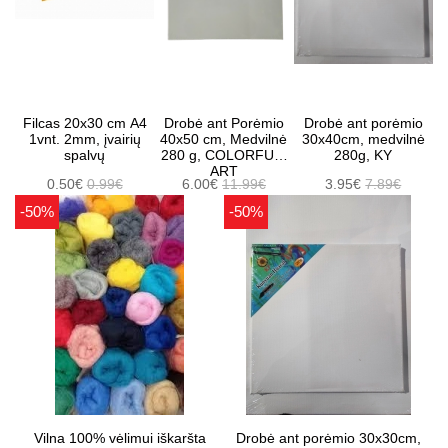
Filcas 20x30 cm A4
Drobė ant Porėmio
Drobė ant porėmio
1vnt. 2mm, įvairių
40x50 cm, Medvilnė
30x40cm, medvilnė
spalvų
280 g, COLORFUL-
280g, KY
ART
0.50€
0.99€
6.00€
11.99€
3.95€
7.89€
-50%
-50%
Vilna 100% vėlimui iškaršta
Drobė ant porėmio 30x30cm,