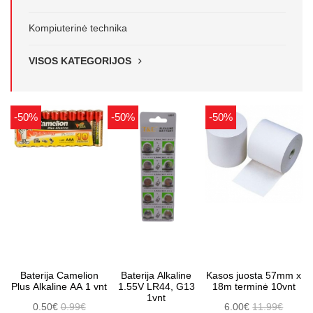
Kompiuterinė technika
VISOS KATEGORIJOS
-50%
-50%
-50%
Baterija Camelion
Baterija Alkaline
Kasos juosta 57mm x
Plus Alkaline AA 1 vnt
1.55V LR44, G13
18m terminė 10vnt
1vnt
0.50€
0.99€
6.00€
11.99€