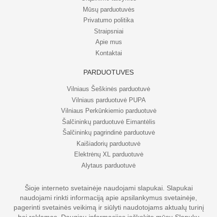
Mūsų parduotuvės
Privatumo politika
Straipsniai
Apie mus
Kontaktai
PARDUOTUVĖS
Vilniaus Šeškinės parduotuvė
Vilniaus parduotuvė PUPA
Vilniaus Perkūnkiemio parduotuvė
Šalčininkų parduotuvė Eimantėlis
Šalčininkų pagrindinė parduotuvė
Kaišiadorių parduotuvė
Elektrėnų XL parduotuvė
Alytaus parduotuvė
Šioje interneto svetainėje naudojami slapukai. Slapukai
naudojami rinkti informaciją apie apsilankymus svetainėje,
© UAB Eripo 2026. Visos teisės saugomos
pagerinti svetainės veikimą ir siūlyti naudotojams aktualų turinį