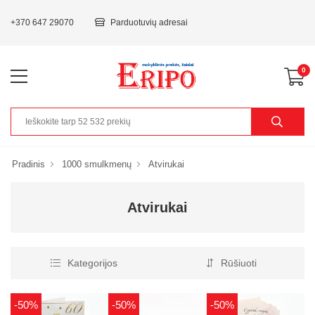
+370 647 29070
Parduotuvių adresai
0
Pradinis
1000 smulkmenų
Atvirukai
Atvirukai
Kategorijos
Rūšiuoti
-50%
-50%
-50%