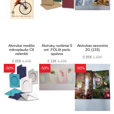
Atvirukai medžio
Atvirukų ruošiniai 5
Atvirukas sezoninis
mikroplaušo C6
vnt .FOLIA perlo
2G (133)
nelenkti
spalvos
0.95€
1.89€
2.05€
4.05€
2.15€
4.29€
-50%
-50%
-50%