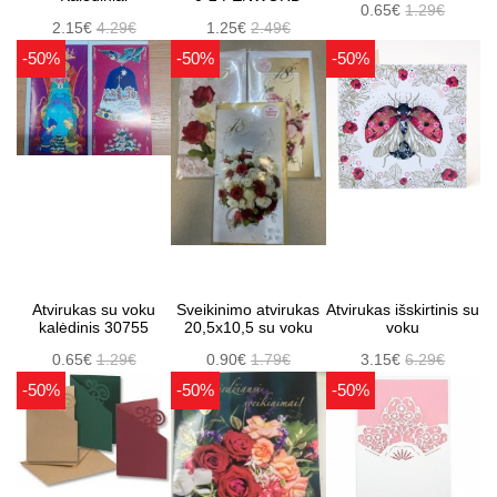
0.65€
1.29€
2.15€
4.29€
1.25€
2.49€
-50%
-50%
-50%
Atvirukas su voku
Sveikinimo atvirukas
Atvirukas išskirtinis su
kalėdinis 30755
20,5x10,5 su voku
voku
0.65€
1.29€
0.90€
1.79€
3.15€
6.29€
-50%
-50%
-50%