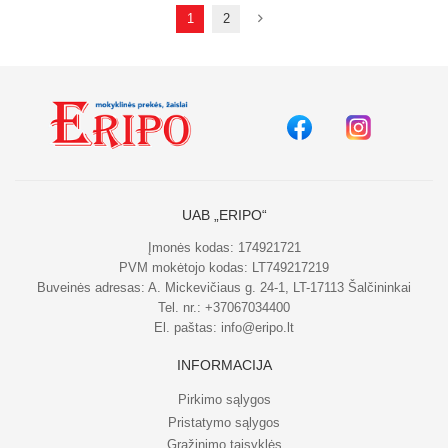
1
2
UAB „ERIPO“
Įmonės kodas: 174921721
PVM mokėtojo kodas: LT749217219
Buveinės adresas: A. Mickevičiaus g. 24-1, LT-17113 Šalčininkai
Tel. nr.:
+37067034400
El. paštas:
info@eripo.lt
INFORMACIJA
Pirkimo sąlygos
Pristatymo sąlygos
Grąžinimo taisyklės