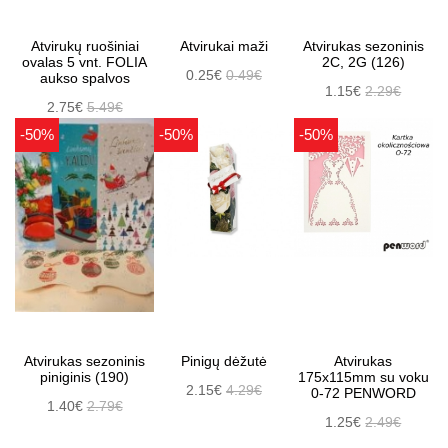
Atvirukų ruošiniai
Atvirukai maži
Atvirukas sezoninis
ovalas 5 vnt. FOLIA
2C, 2G (126)
0.25€
0.49€
aukso spalvos
1.15€
2.29€
2.75€
5.49€
-50%
-50%
-50%
Atvirukas sezoninis
Pinigų dėžutė
Atvirukas
piniginis (190)
175x115mm su voku
2.15€
4.29€
0-72 PENWORD
1.40€
2.79€
1.25€
2.49€