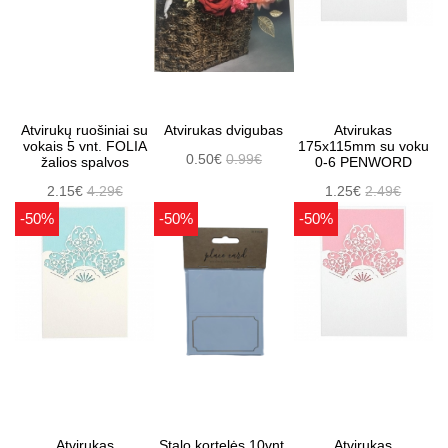
Atvirukų ruošiniai su
Atvirukas dvigubas
Atvirukas
vokais 5 vnt. FOLIA
175x115mm su voku
0.50€
0.99€
žalios spalvos
0-6 PENWORD
2.15€
4.29€
1.25€
2.49€
-50%
-50%
-50%
Atvirukas
Stalo kortelės,10vnt.
Atvirukas