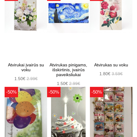
Atvirukai įvairūs su
Atvirukas pinigams,
Atvirukas su voku
voku
išskirtinis, įvairūs
1.80€
3.59€
paveiksliukai
1.50€
2.99€
1.50€
2.99€
-50%
-50%
-50%