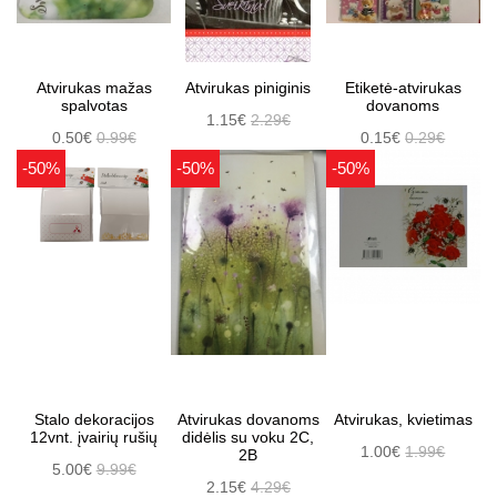
Atvirukas mažas
Atvirukas piniginis
Etiketė-atvirukas
spalvotas
dovanoms
1.15€
2.29€
0.50€
0.99€
0.15€
0.29€
-50%
-50%
-50%
Stalo dekoracijos
Atvirukas dovanoms
Atvirukas, kvietimas
12vnt. įvairių rušių
didėlis su voku 2C,
1.00€
1.99€
2B
5.00€
9.99€
2.15€
4.29€