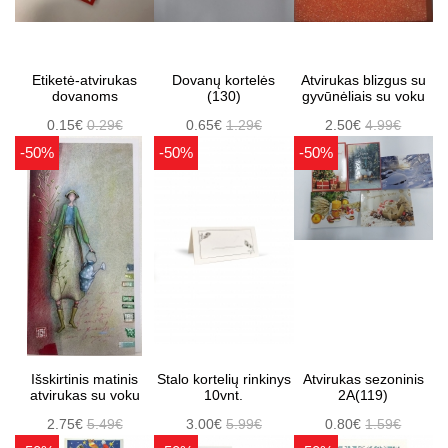
Etiketė-atvirukas
Dovanų kortelės
Atvirukas blizgus su
dovanoms
(130)
gyvūnėliais su voku
0.15€
0.29€
0.65€
1.29€
2.50€
4.99€
-50%
-50%
-50%
Išskirtinis matinis
Stalo kortelių rinkinys
Atvirukas sezoninis
atvirukas su voku
10vnt.
2A(119)
2.75€
5.49€
3.00€
5.99€
0.80€
1.59€