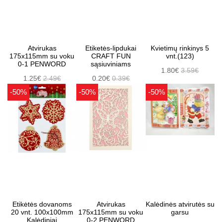
Atvirukas
Etiketės-lipdukai
Kvietimų rinkinys 5
175x115mm su voku
CRAFT FUN
vnt.(123)
0-1 PENWORD
sąsiuviniams
1.80€
3.59€
1.25€
2.49€
0.20€
0.39€
-50%
-50%
-50%
Etikėtės dovanoms
Atvirukas
Kalėdinės atvirutės su
20 vnt. 100x100mm
175x115mm su voku
garsu
Kalėdiniai
0-2 PENWORD