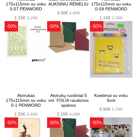
175x115mm su voku
AUKSINIU RĖMELIU
175x115mm su voku
0-57 PENWORD
0-59 PENWORD
3.00€
5.99€
1.15€
2.29€
1.15€
2.29€
-50%
-50%
-50%
Atvirukas
Atvirukų ruošiniai 5
Kvietimai su voku
175x115mm su voku
vnt. FOLIA raudonos
6vnt
0-1 PENWORD
spalvos
0.90€
1.79€
1.25€
2.49€
2.15€
4.29€
-50%
-50%
-50%