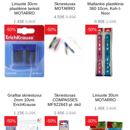
Liniuotė 30cm
Skriestuvas
Matlankis plastikinis
plastikinė lanksti
MOTARRO
360 10cm, Koh-I-
MOTARRO
Noor
4.50€
8.99€
1.45€
2.90€
0.80€
1.59€
-50%
-50%
-50%
Grafitai skriestuvui
Skriestuvas
Liniuotė 30cm
2mm 10vnt.
COMPASSES
MOTARRO
ErichKrause
MF922843 pl. dėž.
1.45€
2.90€
1.15€
2.29€
1.45€
2.89€
-50%
-50%
-50%