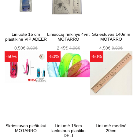
Liniuotė 15 cm
Liniuočių rinkinys 4vnt
Skriestuvas 140mm
plastikinė VIP ADEER
MOTARRO
MOTARRO
0.50€
0.99€
2.45€
4.90€
4.50€
8.99€
-50%
-50%
-50%
Skriestuvas pieštukui
Liniuotė 15cm
Liniuotė medinė
MOTARRO
lankstaus plastiko
20cm
DELI