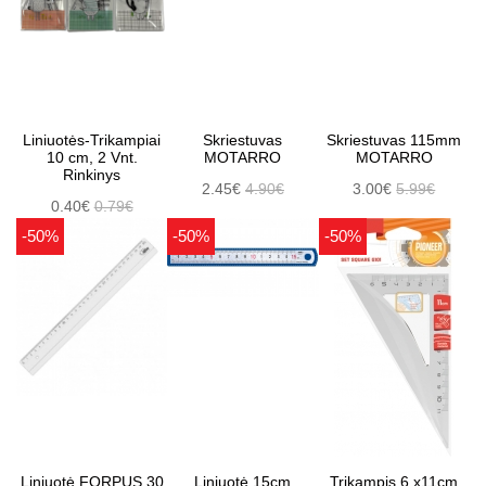
Liniuotės-Trikampiai
Skriestuvas
Skriestuvas 115mm
10 cm, 2 Vnt.
MOTARRO
MOTARRO
Rinkinys
2.45€
4.90€
3.00€
5.99€
0.40€
0.79€
-50%
-50%
-50%
Liniuotė FORPUS 30
Liniuotė 15cm
Trikampis 6 x11cm