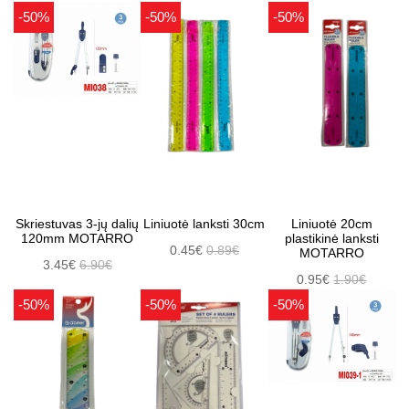
-50%
-50%
-50%
Skriestuvas 3-jų dalių
Liniuotė lanksti 30cm
Liniuotė 20cm
120mm MOTARRO
plastikinė lanksti
0.45€
0.89€
MOTARRO
3.45€
6.90€
0.95€
1.90€
-50%
-50%
-50%