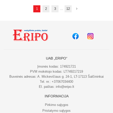
...
1
2
3
12
UAB „ERIPO“
Įmonės kodas: 174921721
PVM mokėtojo kodas: LT749217219
Buveinės adresas: A. Mickevičiaus g. 24-1, LT-17113 Šalčininkai
Tel. nr.:
+37067034400
El. paštas:
info@eripo.lt
INFORMACIJA
Pirkimo sąlygos
Pristatymo sąlygos