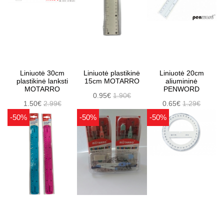
Liniuotė 30cm
Liniuotė plastikinė
Liniuotė 20cm
plastikinė lanksti
15cm MOTARRO
aliumininė
MOTARRO
PENWORD
0.95€
1.90€
1.50€
2.99€
0.65€
1.29€
-50%
-50%
-50%