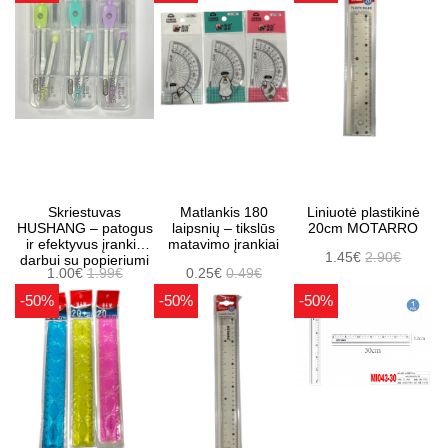
Skriestuvas
Matlankis 180
Liniuotė plastikinė
HUSHANG – patogus
laipsnių – tikslūs
20cm MOTARRO
ir efektyvus įrankis
matavimo įrankiai
1.45€
2.90€
darbui su popieriumi
1.00€
1.99€
0.25€
0.49€
-50%
-50%
-50%