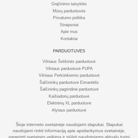
Grąžinimo taisyklės
Mūsų parduotuvės
Privatumo politika
Straipsniai
Apie mus
Kontaktai
PARDUOTUVĖS
Vilniaus Šeškinės parduotuvė
Vilniaus parduotuvė PUPA
Vilniaus Perkūnkiemio parduotuvė
Šalčininkų parduotuvė Eimantėlis
Šalčininkų pagrindinė parduotuvė
Kaišiadorių parduotuvė
Elektrėnų XL parduotuvė
Alytaus parduotuvė
Šioje interneto svetainėje naudojami slapukai. Slapukai
naudojami rinkti informaciją apie apsilankymus svetainėje,
© UAB Eripo 2026. Visos teisės saugomos
pagerinti svetainės veikimą ir siūlyti naudotojams aktualų turinį