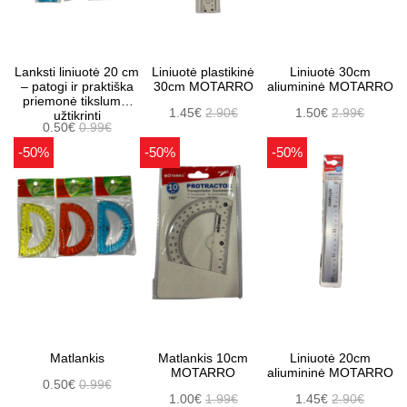
Lanksti liniuotė 20 cm
Liniuotė plastikinė
Liniuotė 30cm
– patogi ir praktiška
30cm MOTARRO
aliumininė MOTARRO
priemonė tikslumui
1.45€
2.90€
1.50€
2.99€
užtikrinti
0.50€
0.99€
-50%
-50%
-50%
Matlankis
Matlankis 10cm
Liniuotė 20cm
MOTARRO
aliumininė MOTARRO
0.50€
0.99€
1.00€
1.99€
1.45€
2.90€