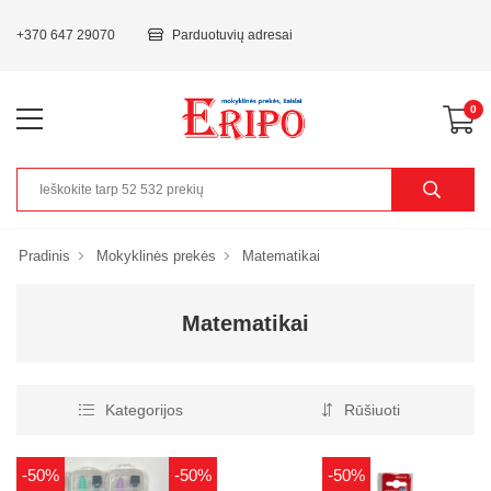
+370 647 29070
Parduotuvių adresai
0
Pradinis
Mokyklinės prekės
Matematikai
Matematikai
Kategorijos
Rūšiuoti
-50%
-50%
-50%