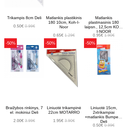
Trikampis 8cm Deli
Matlankis plastikinis
Matlankis
180 10cm, Koh-I-
plastmasinis 180
0.50€
0.99€
Noor
laipsn., 12,5cm KOH-
I-NOOR
0.65€
1.29€
0.95€
1.90€
-50%
-50%
-50%
Braižybos rinkinys, 7
Liniuotė trikampinė
Liniuotė 15cm,
el. mokiniui Deli
22cm MOTARRO
2xtrikampiai
+matlankis Bumpees
2.00€
3.99€
1.95€
3.90€
Deli
0.50€
0.99€