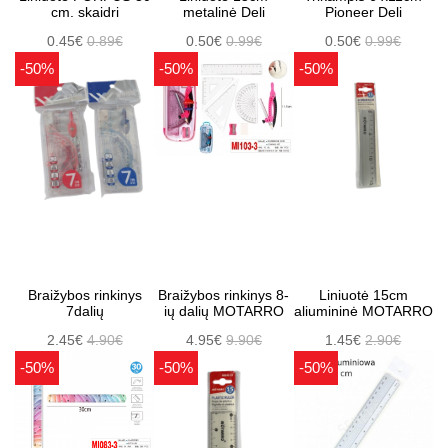
cm. skaidri
metalinė Deli
Pioneer Deli
0.45€
0.89€
0.50€
0.99€
0.50€
0.99€
-50%
-50%
-50%
Braižybos rinkinys
Braižybos rinkinys 8-
Liniuotė 15cm
7dalių
ių dalių MOTARRO
aliumininė MOTARRO
2.45€
4.90€
4.95€
9.90€
1.45€
2.90€
-50%
-50%
-50%