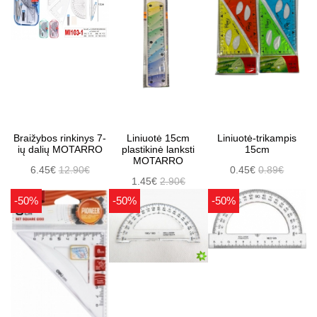
Braižybos rinkinys 7-
Liniuotė 15cm
Liniuotė-trikampis
ių dalių MOTARRO
plastikinė lanksti
15cm
MOTARRO
6.45€
12.90€
0.45€
0.89€
1.45€
2.90€
-50%
-50%
-50%