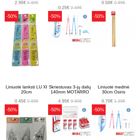
2.95€
5.90€
0.50€
0.99€
0.25€
0.49€
-50%
-50%
-50%
Liniuotė lanksti LU XI
Skriestuvas 3-jų dalių
Liniuotė medinė
20cm
140mm MOTARRO
30cm Osiris
0.45€
0.89€
4.95€
9.90€
0.70€
1.39€
-50%
-50%
-50%