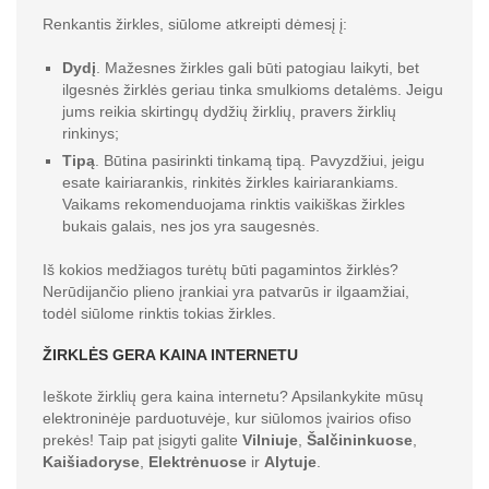
Renkantis žirkles, siūlome atkreipti dėmesį į:
Dydį
. Mažesnes žirkles gali būti patogiau laikyti, bet
ilgesnės žirklės geriau tinka smulkioms detalėms. Jeigu
jums reikia skirtingų dydžių žirklių, pravers žirklių
rinkinys;
Tipą
. Būtina pasirinkti tinkamą tipą. Pavyzdžiui, jeigu
esate kairiarankis, rinkitės žirkles kairiarankiams.
Vaikams rekomenduojama rinktis vaikiškas žirkles
bukais galais, nes jos yra saugesnės.
Iš kokios medžiagos turėtų būti pagamintos žirklės?
Nerūdijančio plieno įrankiai yra patvarūs ir ilgaamžiai,
todėl siūlome rinktis tokias žirkles.
ŽIRKLĖS GERA KAINA INTERNETU
Ieškote žirklių gera kaina internetu? Apsilankykite mūsų
elektroninėje parduotuvėje, kur siūlomos įvairios ofiso
prekės! Taip pat įsigyti galite
Vilniuje
,
Šalčininkuose
,
Kaišiadoryse
,
Elektrėnuose
ir
Alytuje
.