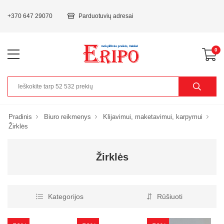
+370 647 29070
Parduotuvių adresai
0
Pradinis
Biuro reikmenys
Klijavimui, maketavimui, karpymui
Žirklės
Žirklės
Kategorijos
Rūšiuoti