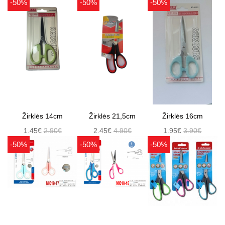
-50%
-50%
-50%
Žirklės 14cm
Žirklės 21,5cm
Žirklės 16cm
1.45€
2.90€
2.45€
4.90€
1.95€
3.90€
-50%
-50%
-50%