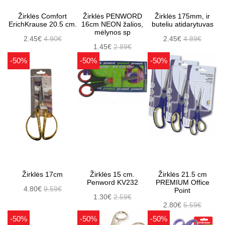
Žirklės Comfort
Žirklės PENWORD
Žirklės 175mm, ir
ErichKrause 20.5 cm.
16cm NEON žalios,
buteliu atidarytuvas
mėlynos sp
2.45€
4.90€
2.45€
4.89€
1.45€
2.89€
-50%
-50%
-50%
Žirklės 17cm
Žirklės 15 cm.
Žirklės 21.5 cm
Penword KV232
PREMIUM Office
4.80€
9.59€
Point
1.30€
2.59€
2.80€
5.59€
-50%
-50%
-50%