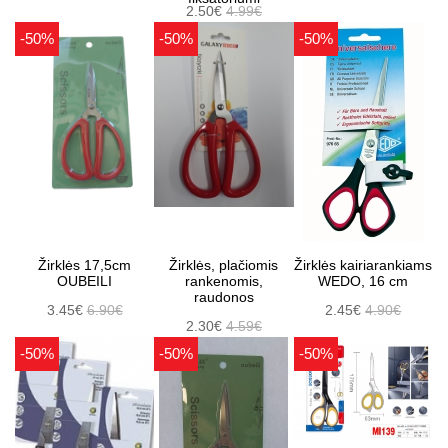
2.50€
4.99€
-50%
-50%
-50%
Žirklės 17,5cm
Žirklės, plačiomis
Žirklės kairiarankiams
OUBEILI
rankenomis,
WEDO, 16 cm
raudonos
3.45€
6.90€
2.45€
4.90€
2.30€
4.59€
-50%
-50%
-50%