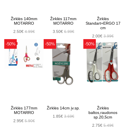
Žirklės 140mm
Žirklės 117mm
Žirklės
MOTARRO
MOTARRO
Standart+ERGO 17
cm
2.50€
4.99€
3.50€
6.99€
2.00€
3.99€
-50%
-50%
-50%
Žirklės 177mm
Žirklės 14cm įv.sp.
Žirklės
MOTARRO
baltos,raudonos
1.85€
3.69€
sp.20,5cm
2.95€
5.90€
2.75€
5.49€