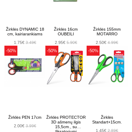
Žirklės DYNAMIC 18
Žirklės 16cm
Žirklės 155mm
cm, kairiarankiams
OUBEILI
MOTARRO
1.75€
3.49€
2.95€
5.90€
2.50€
4.99€
-50%
-50%
-50%
Žirklės PEN 17cm
Žirklės PROTECTOR
Žirklės
3D ašmenų ilgis
Standart+15cm.
2.00€
3.99€
15,5cm., su
1.45€
2.89€
fiksatoriumi