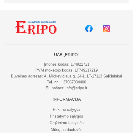
UAB „ERIPO“
Įmonės kodas: 174921721
PVM mokėtojo kodas: LT749217219
Buveinės adresas: A. Mickevičiaus g. 24-1, LT-17113 Šalčininkai
Tel. nr.:
+37067034400
El. paštas:
info@eripo.lt
INFORMACIJA
Pirkimo sąlygos
Pristatymo sąlygos
Grąžinimo taisyklės
Mūsų parduotuvės