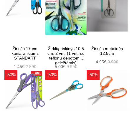
Žirklės 17 cm
Žirklių rinkinys 10,5
Žirklės metalinės
kairiarankiams
cm, 2 vnt. (1 vnt.-su
12,5cm
STANDART
teflonu dengtomis
4.95€
9.90€
geležtėmis)
1.45€
2.89€
5.00€
9.99€
-50%
-50%
-50%