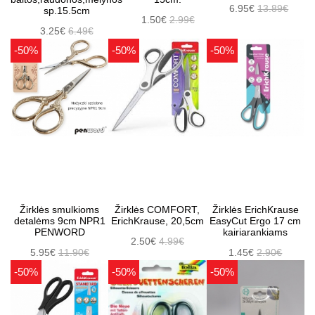
6.95€
13.89€
sp.15.5cm
1.50€
2.99€
3.25€
6.49€
-50%
-50%
-50%
Žirklės smulkioms
Žirklės COMFORT,
Žirklės ErichKrause
detalėms 9cm NPR1
ErichKrause, 20,5cm
EasyCut Ergo 17 cm
PENWORD
kairiarankiams
2.50€
4.99€
5.95€
11.90€
1.45€
2.90€
-50%
-50%
-50%