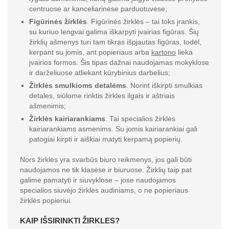
centruose ar kanceliarinėse parduotuvėse;
Figūrinės žirklės
. Figūrinės žirklės – tai toks įrankis,
su kuriuo lengvai galima iškarpyti įvairias figūras. Šių
žirklių ašmenys turi tam tikras išpjautas figūras, todėl,
kerpant su jomis, ant popieriaus arba
kartono
lieka
įvairios formos. Šis tipas dažnai naudojamas mokyklose
ir darželiuose atliekant kūrybinius darbelius;
Žirklės smulkioms detalėms
. Norint iškirpti smulkias
detales, siūlome rinktis žirkles ilgais ir aštriais
ašmenimis;
Žirklės kairiarankiams
. Tai specialios žirklės
kairiarankiams asmenims. Su jomis kairiarankiai gali
patogiai kirpti ir aiškiai matyti kerpamą popierių.
Nors žirklės yra svarbūs biuro reikmenys, jos gali būti
naudojamos ne tik klasėse ir biuruose. Žirklių taip pat
galime pamatyti ir siuvyklose – jose naudojamos
specialios siuvėjo žirklės audiniams, o ne popieriaus
žirklės popieriui.
KAIP IŠSIRINKTI ŽIRKLES?