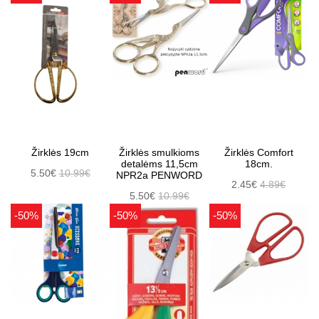
Žirklės 19cm
Žirklės smulkioms
Žirklės Comfort
detalėms 11,5cm
18cm.
5.50€
10.99€
NPR2a PENWORD
2.45€
4.89€
5.50€
10.99€
-50%
-50%
-50%