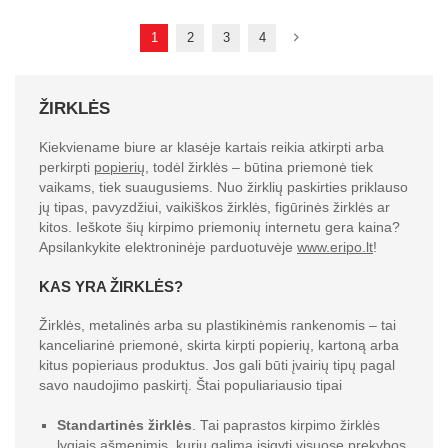
1
2
3
4
ŽIRKLĖS
Kiekviename biure ar klasėje kartais reikia atkirpti arba
perkirpti
popierių
, todėl žirklės – būtina priemonė tiek
vaikams, tiek suaugusiems. Nuo žirklių paskirties priklauso
jų tipas, pavyzdžiui, vaikiškos žirklės, figūrinės žirklės ar
kitos. Ieškote šių kirpimo priemonių internetu gera kaina?
Apsilankykite elektroninėje parduotuvėje
www.eripo.lt
!
KAS YRA ŽIRKLĖS?
Žirklės, metalinės arba su plastikinėmis rankenomis – tai
kanceliarinė priemonė, skirta kirpti popierių, kartoną arba
kitus popieriaus produktus. Jos gali būti įvairių tipų pagal
savo naudojimo paskirtį. Štai populiariausio tipai
Standartinės žirklės
. Tai paprastos kirpimo žirklės
lygiais ašmenimis, kurių galima įsigyti visuose prekybos