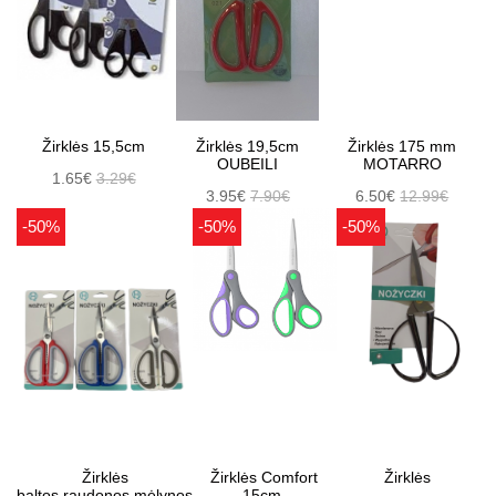
Žirklės 15,5cm
Žirklės 19,5cm
Žirklės 175 mm
OUBEILI
MOTARRO
1.65€
3.29€
3.95€
7.90€
6.50€
12.99€
-50%
-50%
-50%
Žirklės
Žirklės Comfort
Žirklės
baltos,raudonos,mėlynos
15cm.