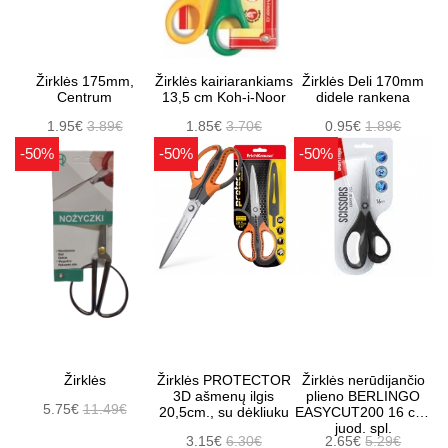
Žirklės 175mm,
Žirklės kairiarankiams
Žirklės Deli 170mm
Centrum
13,5 cm Koh-i-Noor
didele rankena
1.95€
3.89€
1.85€
3.70€
0.95€
1.89€
-50%
-50%
-50%
Žirklės
Žirklės PROTECTOR
Žirklės nerūdijančio
3D ašmenų ilgis
plieno BERLINGO
5.75€
11.49€
20,5cm., su dėkliuku
EASYCUT200 16 cm.
juod. spl.
3.15€
6.30€
2.65€
5.29€