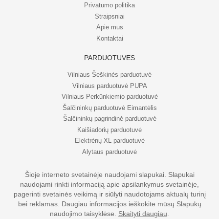
Privatumo politika
Straipsniai
Apie mus
Kontaktai
PARDUOTUVĖS
Vilniaus Šeškinės parduotuvė
Vilniaus parduotuvė PUPA
Vilniaus Perkūnkiemio parduotuvė
Šalčininkų parduotuvė Eimantėlis
Šalčininkų pagrindinė parduotuvė
Kaišiadorių parduotuvė
Elektrėnų XL parduotuvė
Alytaus parduotuvė
Šioje interneto svetainėje naudojami slapukai. Slapukai
naudojami rinkti informaciją apie apsilankymus svetainėje,
© UAB Eripo 2026. Visos teisės saugomos
pagerinti svetainės veikimą ir siūlyti naudotojams aktualų turinį
bei reklamas. Daugiau informacijos ieškokite mūsų Slapukų
naudojimo taisyklėse.
Skaityti daugiau
.