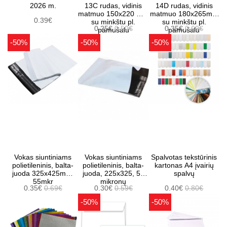
2026 m.
13C rudas, vidinis
14D rudas, vidinis
matmuo 150x220 mm
matmuo 180x265mm
0.39€
su minkštu pl.
su minkštu pl.
0.25€
0.50€
0.35€
0.69€
pamušalu
pamušalu
-50%
-50%
-50%
Vokas siuntiniams
Vokas siuntiniams
Spalvotas tekstūrinis
polietileninis, balta-
polietileninis, balta-
kartonas A4 įvairių
juoda 325x425mm.
juoda, 225x325, 55
spalvų
55mkr
mikronų
0.35€
0.69€
0.30€
0.59€
0.40€
0.80€
-50%
-50%