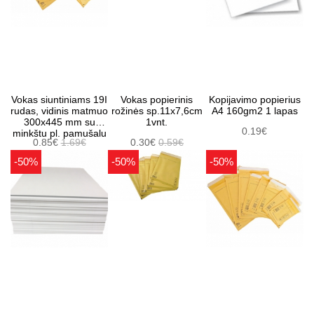
Vokas siuntiniams 19I
Vokas popierinis
Kopijavimo popierius
rudas, vidinis matmuo
rožinės sp.11x7,6cm
A4 160gm2 1 lapas
300x445 mm su
1vnt.
0.19€
minkštu pl. pamušalu
0.85€
1.69€
0.30€
0.59€
-50%
-50%
-50%