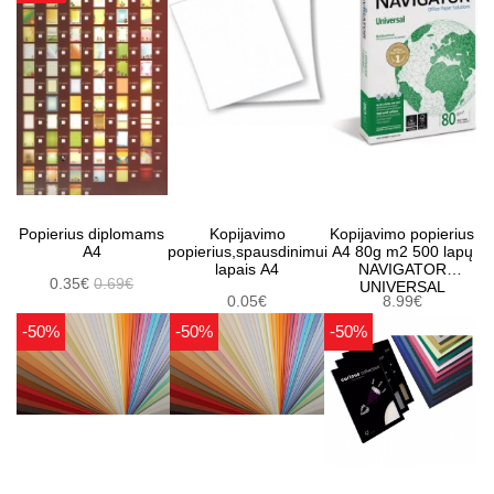
Popierius diplomams
Kopijavimo
Kopijavimo popierius
A4
popierius,spausdinimui
A4 80g m2 500 lapų
lapais A4
NAVIGATOR
0.35€
0.69€
UNIVERSAL
0.05€
8.99€
-50%
-50%
-50%