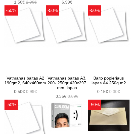
1.50€
2.99€
6.99€
-50%
-50%
-50%
Vatmanas baltas A2
Vatmanas baltas A3,
Balto popieriaus
190gm2, 640x460mm
200- 250gr 420x297
lapas A4 250g.m2
mm. lapas
0.50€
0.99€
0.15€
0.30€
0.35€
0.69€
-50%
-50%