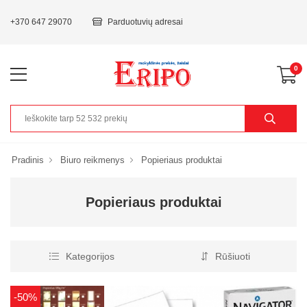
+370 647 29070
Parduotuvių adresai
0
Pradinis
Biuro reikmenys
Popieriaus produktai
Popieriaus produktai
Kategorijos
Rūšiuoti
-50%