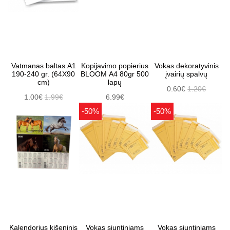
Vatmanas baltas A1
Kopijavimo popierius
Vokas dekoratyvinis
190-240 gr. (64X90
BLOOM A4 80gr 500
įvairių spalvų
cm)
lapų
0.60€
1.20€
1.00€
1.99€
6.99€
-50%
-50%
Kalendorius kišeninis
Vokas siuntiniams
Vokas siuntiniams