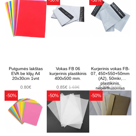
Putgumės lakštas
Vokas FB 06
Kurjerinis vokas FB-
EVA be klijų A4
kurjerinis plastikinis
07, 450×550+50mm
20x30cm 1vnt
400x500 mm.
(A2), 50mkr,
plastikinis,
0.80€
0.85€
1.69€
0.30€
0.60€
nepermatomas
-50%
-50%
-50%