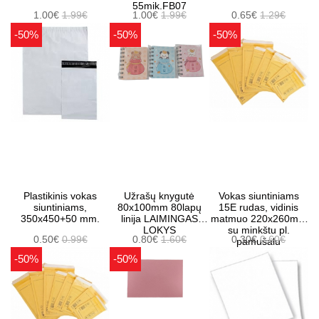
55mik.FB07
1.00€
1.99€
1.00€
1.99€
0.65€
1.29€
-50%
-50%
-50%
Plastikinis vokas
Užrašų knygutė
Vokas siuntiniams
siuntiniams,
80x100mm 80lapų
15E rudas, vidinis
350x450+50 mm.
linija LAIMINGAS
matmuo 220x260mm
LOKYS
su minkštu pl.
0.50€
0.99€
0.80€
1.60€
0.30€
0.60€
pamušalu
-50%
-50%