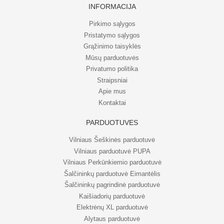
INFORMACIJA
Pirkimo sąlygos
Pristatymo sąlygos
Grąžinimo taisyklės
Mūsų parduotuvės
Privatumo politika
Straipsniai
Apie mus
Kontaktai
PARDUOTUVĖS
Vilniaus Šeškinės parduotuvė
Vilniaus parduotuvė PUPA
Vilniaus Perkūnkiemio parduotuvė
Šalčininkų parduotuvė Eimantėlis
Šalčininkų pagrindinė parduotuvė
Kaišiadorių parduotuvė
Elektrėnų XL parduotuvė
Alytaus parduotuvė