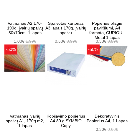
Vatmanas A2 170-
Spalvotas kartonas
Popierius blizgiu
190g. įvairių spalvų
A3 lapais 170g, įvairių
paviršiumi, A4
50x70cm. 1 lapas
spalvų
formato, CURIOUS
Metal 1 lapas
1.00€
1.99€
0.50€
0.99€
0.30€
0.59€
-50%
-50%
Vatmanas įvairių
Kopijavimo popierius
Dekoratyvinis
spalvų A1, 170g.m2,
A4 80 g SYMBIO
Popierius A4, 1 Lapas
1 lapas
Copy
0.30€
0.60€