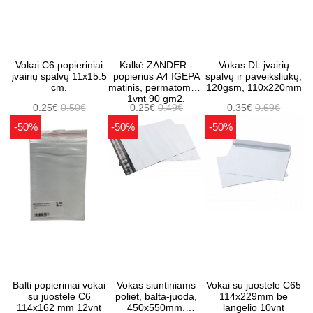
Vokai C6 popieriniai
Kalkė ZANDER -
Vokas DL įvairių
įvairių spalvų 11x15.5
popierius A4 IGEPA
spalvų ir paveiksliukų,
cm.
matinis, permatomas,
120gsm, 110x220mm
1vnt 90 gm2.
0.25€
0.50€
0.25€
0.49€
0.35€
0.69€
-50%
-50%
-50%
Balti popieriniai vokai
Vokas siuntiniams
Vokai su juostele C65
su juostele C6
poliet, balta-juoda,
114x229mm be
114x162 mm 12vnt
450x550mm.
langelio 10vnt