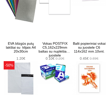
EVA blizgūs putų
Vokas POSTFIX
Balti popieriniai vokai
lakštai su klijais A4
C5,162x229mm
su juostele C6
20x30cm
baltas su nuplėšiama
114x162 mm.10vnt.
juostele
1.20€
0.10€
0.20€
0.45€
0.89€
-50%