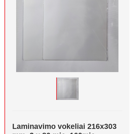
Laminavimo vokeliai 216x303