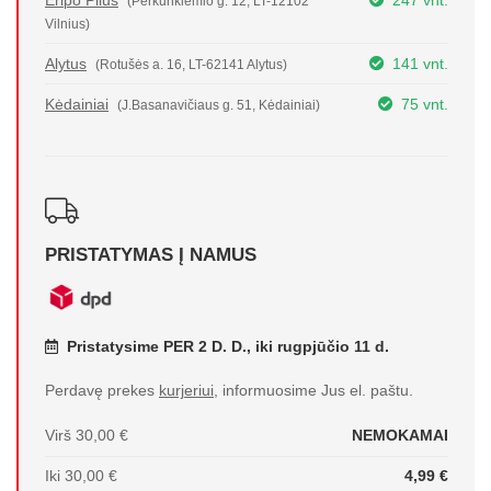
Eripo Plius
247 vnt.
(Perkūnkiemio g. 12, LT-12102
Vilnius)
Alytus
141 vnt.
(Rotušės a. 16, LT-62141 Alytus)
Kėdainiai
75 vnt.
(J.Basanavičiaus g. 51, Kėdainiai)
PRISTATYMAS Į NAMUS
Pristatysime PER 2 D. D., iki rugpjūčio 11 d.
Perdavę prekes
kurjeriui
, informuosime Jus el. paštu.
Virš 30,00 €
NEMOKAMAI
Iki 30,00 €
4,99 €