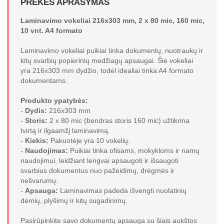
PREKĖS APRAŠYMAS
Laminavimo vokeliai 216x303 mm, 2 x 80 mic, 160 mic,
10 vnt. A4 formato
Laminavimo vokeliai puikiai tinka dokumentų, nuotraukų ir
kitų svarbių popierinių medžiagų apsaugai. Šie vokeliai
yra 216x303 mm dydžio, todėl idealiai tinka A4 formato
dokumentams.
Produkto ypatybės:
-
Dydis:
216x303 mm
-
Storis:
2 x 80 mic (bendras storis 160 mic) užtikrina
tvirtą ir ilgaamžį laminavimą.
-
Kiekis:
Pakuotėje yra 10 vokelių.
-
Naudojimas:
Puikiai tinka ofisams, mokykloms ir namų
naudojimui, leidžiant lengvai apsaugoti ir išsaugoti
svarbius dokumentus nuo pažeidimų, drėgmės ir
nešvarumų.
-
Apsauga:
Laminavimas padeda išvengti nuolatinių
dėmių, plyšimų ir kitų sugadinimų.
Pasirūpinkite savo dokumentų apsauga su šiais aukštos