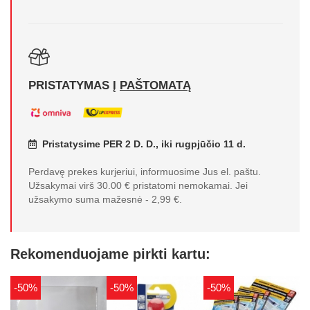
PRISTATYMAS Į
PAŠTOMATĄ
Pristatysime PER 2 D. D., iki rugpjūčio 11 d.
Perdavę prekes kurjeriui, informuosime Jus el. paštu.
Užsakymai virš 30.00 € pristatomi nemokamai. Jei
užsakymo suma mažesnė - 2,99 €.
Rekomenduojame pirkti kartu:
-50%
-50%
-50%