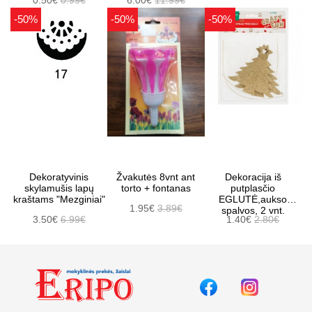
0.50€
0.99€
6.00€
11.99€
-50%
-50%
-50%
Dekoratyvinis
Žvakutės 8vnt ant
Dekoracija iš
skylamušis lapų
torto + fontanas
putplasčio
kraštams "Mezginiai"
EGLUTĖ,aukso
1.95€
3.89€
spalvos, 2 vnt.
3.50€
6.99€
1.40€
2.80€