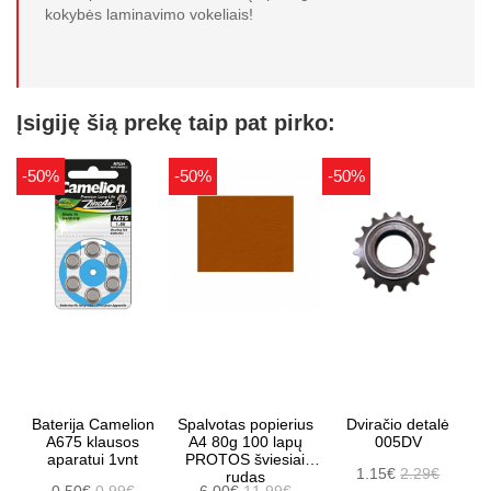
kokybės laminavimo vokeliais!
Įsigiję šią prekę taip pat pirko:
-50%
-50%
-50%
Baterija Camelion
Spalvotas popierius
Dviračio detalė
A675 klausos
A4 80g 100 lapų
005DV
aparatui 1vnt
PROTOS šviesiai
1.15€
2.29€
rudas