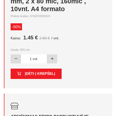
mm, 2 x 80 mic, 160mic ,
10vnt. A4 formato
Prekės kodas: 4740372003624
-50%
1.45 €
Kaina:
2.90 €
/ vnt.
Likutis:
825
vnt.
ĮDĖTI Į KREPŠELĮ