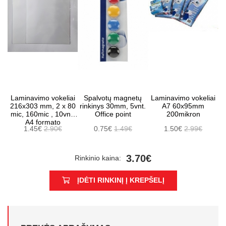
Laminavimo vokeliai
Spalvotų magnetų
Laminavimo vokeliai
216x303 mm, 2 x 80
rinkinys 30mm, 5vnt.
A7 60x95mm
mic, 160mic , 10vnt.
Office point
200mikron
A4 formato
1.45€
2.90€
0.75€
1.49€
1.50€
2.99€
3.70€
Rinkinio kaina:
ĮDĖTI RINKINĮ Į KREPŠELĮ