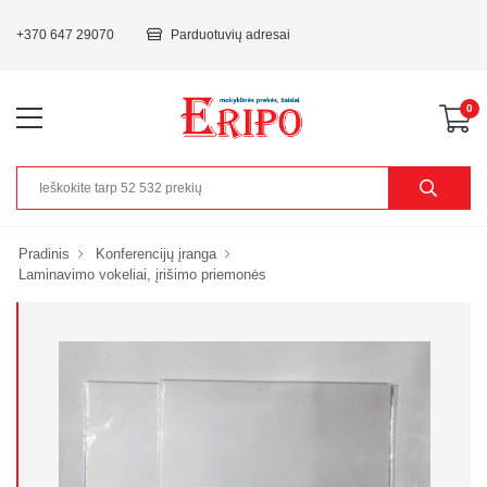
+370 647 29070
Parduotuvių adresai
0
Pradinis
Konferencijų įranga
Laminavimo vokeliai, įrišimo priemonės