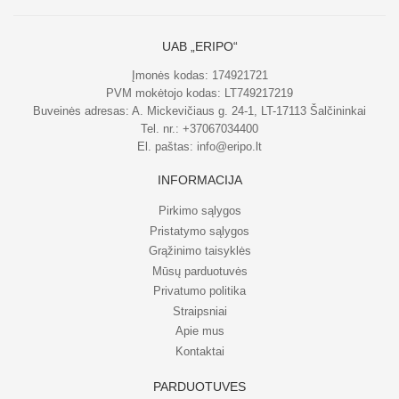
UAB „ERIPO“
Įmonės kodas: 174921721
PVM mokėtojo kodas: LT749217219
Buveinės adresas: A. Mickevičiaus g. 24-1, LT-17113 Šalčininkai
Tel. nr.:
+37067034400
El. paštas:
info@eripo.lt
INFORMACIJA
Pirkimo sąlygos
Pristatymo sąlygos
Grąžinimo taisyklės
Mūsų parduotuvės
Privatumo politika
Straipsniai
Apie mus
Kontaktai
PARDUOTUVĖS