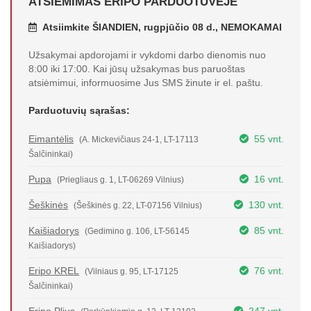
ATSIĖMIMAS ERIPO PARDUOTUVĖJE
Atsiimkite ŠIANDIEN, rugpjūčio 08 d., NEMOKAMAI
Užsakymai apdorojami ir vykdomi darbo dienomis nuo
8:00 iki 17:00. Kai jūsų užsakymas bus paruoštas
atsiėmimui, informuosime Jus SMS žinute ir el. paštu.
Parduotuvių sąrašas:
Eimantėlis
55 vnt.
(A. Mickevičiaus 24-1, LT-17113
Šalčininkai)
Pupa
16 vnt.
(Priegliaus g. 1, LT-06269 Vilnius)
Šeškinės
130 vnt.
(Šeškinės g. 22, LT-07156 Vilnius)
Kaišiadorys
85 vnt.
(Gedimino g. 106, LT-56145
Kaišiadorys)
Eripo KREL
76 vnt.
(Vilniaus g. 95, LT-17125
Šalčininkai)