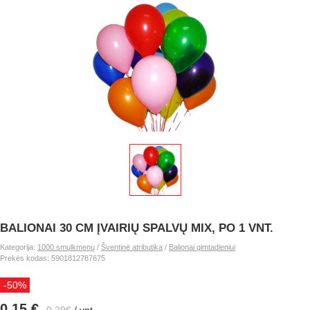
BALIONAI 30 CM ĮVAIRIŲ SPALVŲ MIX, PO 1 VNT.
Kategorija:
1000 smulkmenų
/
Šventinė atributika
/
Balionai gimtadieniui
Prekės kodas: 5901812787675
-50%
0.15 €