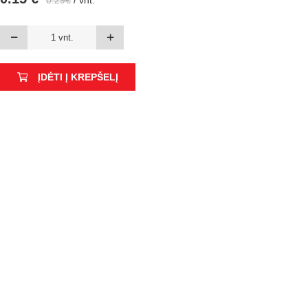
0.29€
/ vnt.
ĮDĖTI Į KREPŠELĮ