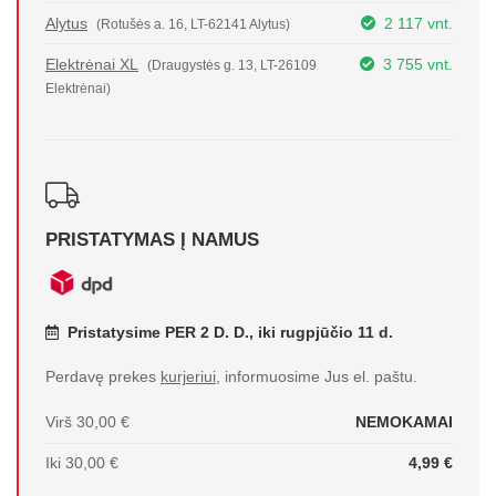
Alytus
2 117 vnt.
(Rotušės a. 16, LT-62141 Alytus)
Elektrėnai XL
3 755 vnt.
(Draugystės g. 13, LT-26109
Elektrėnai)
PRISTATYMAS Į NAMUS
Pristatysime PER 2 D. D., iki rugpjūčio 11 d.
Perdavę prekes
kurjeriui
, informuosime Jus el. paštu.
Virš 30,00 €
NEMOKAMAI
Iki 30,00 €
4,99 €