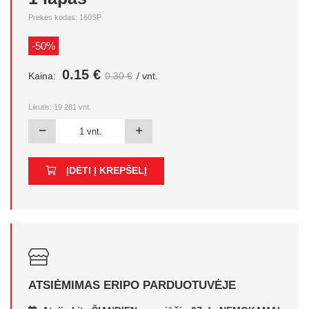
Prekės kodas: 160SP
-50%
0.15 €
Kaina:
0.30 €
/ vnt.
Likutis:
19 281
vnt.
ĮDĖTI Į KREPŠELĮ
ATSIĖMIMAS ERIPO PARDUOTUVĖJE