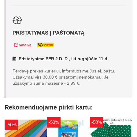
PRISTATYMAS Į
PAŠTOMATĄ
Pristatysime PER 2 D. D., iki rugpjūčio 11 d.
Perdavę prekes kurjeriui, informuosime Jus el. paštu.
Užsakymai virš 30.00 € pristatomi nemokamai. Jei
užsakymo suma mažesnė - 2,99 €.
Rekomenduojame pirkti kartu:
-50%
-50%
-50%