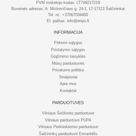
PVM mokėtojo kodas: LT749217219
Buveinės adresas: A. Mickevičiaus g. 24-1, LT-17113 Šalčininkai
Tel. nr.:
+37067034400
El. paštas:
info@eripo.lt
INFORMACIJA
Pirkimo sąlygos
Pristatymo sąlygos
Grąžinimo taisyklės
Mūsų parduotuvės
Privatumo politika
Straipsniai
Apie mus
Kontaktai
PARDUOTUVĖS
Vilniaus Šeškinės parduotuvė
Vilniaus parduotuvė PUPA
Vilniaus Perkūnkiemio parduotuvė
Šalčininkų parduotuvė Eimantėlis