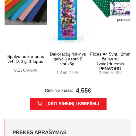
Dekoracijų rinkinys
Filcas A4 5vnt., 2mm
Spalvotas kartonas
gėlyčių asorti 6
žalias su
A4, 160 g. 1 lapas
vnt.x5g.
žvaigždutėmis
PENWORD
0.15€
0.30€
1.45€
2.89€
2.95€
5.89€
4.55€
Rinkinio kaina:
ĮDĖTI RINKINĮ Į KREPŠELĮ
PREKĖS APRAŠYMAS