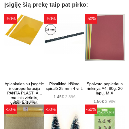
Įsigiję šią prekę taip pat pirko:
-50%
-50%
-50%
Aplankalas su įsegėle
Plastikinė įrišimo
Spalvoto popieriaus
ir europerforacija
spiralė 28 mm 4 vnt.
rinkinys A4, 80g. 20
PANTA PLAST, A4,
lapų. MIX
1.45€
2.89€
matinis viršelis,
1.95€
3.89€
1.50€
2.99€
geltona, 10 vnt.
-50%
-50%
-50%