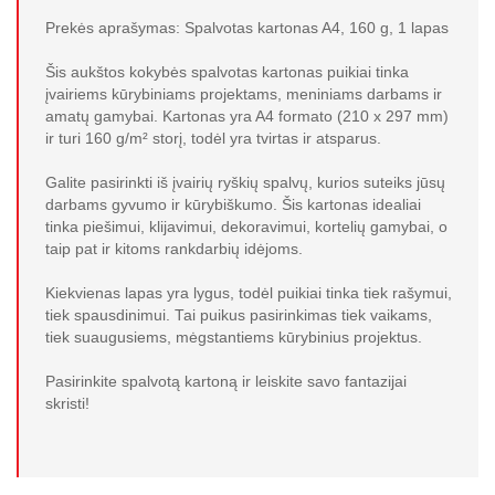
Prekės aprašymas: Spalvotas kartonas A4, 160 g, 1 lapas
Šis aukštos kokybės spalvotas kartonas puikiai tinka
įvairiems kūrybiniams projektams, meniniams darbams ir
amatų gamybai. Kartonas yra A4 formato (210 x 297 mm)
ir turi 160 g/m² storį, todėl yra tvirtas ir atsparus.
Galite pasirinkti iš įvairių ryškių spalvų, kurios suteiks jūsų
darbams gyvumo ir kūrybiškumo. Šis kartonas idealiai
tinka piešimui, klijavimui, dekoravimui, kortelių gamybai, o
taip pat ir kitoms rankdarbių idėjoms.
Kiekvienas lapas yra lygus, todėl puikiai tinka tiek rašymui,
tiek spausdinimui. Tai puikus pasirinkimas tiek vaikams,
tiek suaugusiems, mėgstantiems kūrybinius projektus.
Pasirinkite spalvotą kartoną ir leiskite savo fantazijai
skristi!