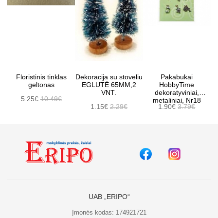
Floristinis tinklas
Dekoracija su stoveliu
Pakabukai
geltonas
EGLUTĖ 65MM,2
HobbyTime
VNT.
dekoratyviniai,
5.25€
10.49€
metaliniai, Nr18
1.15€
2.29€
1.90€
3.79€
UAB „ERIPO“
Įmonės kodas: 174921721