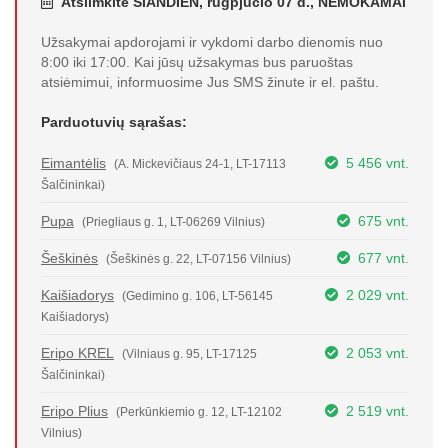
Atsiimkite ŠIANDIEN, rugpjūčio 07 d., NEMOKAMAI
Užsakymai apdorojami ir vykdomi darbo dienomis nuo
8:00 iki 17:00. Kai jūsų užsakymas bus paruoštas
atsiėmimui, informuosime Jus SMS žinute ir el. paštu.
Parduotuvių sąrašas:
Eimantėlis
5 456 vnt.
(A. Mickevičiaus 24-1, LT-17113
Šalčininkai)
Pupa
675 vnt.
(Priegliaus g. 1, LT-06269 Vilnius)
Šeškinės
677 vnt.
(Šeškinės g. 22, LT-07156 Vilnius)
Kaišiadorys
2 029 vnt.
(Gedimino g. 106, LT-56145
Kaišiadorys)
Eripo KREL
2 053 vnt.
(Vilniaus g. 95, LT-17125
Šalčininkai)
Eripo Plius
2 519 vnt.
(Perkūnkiemio g. 12, LT-12102
Vilnius)