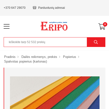
+370 647 29070
Parduotuvių adresai
0
Pradinis
Dailės reikmenys, prekės
Popierius
Spalvotas popierius (kartonas)