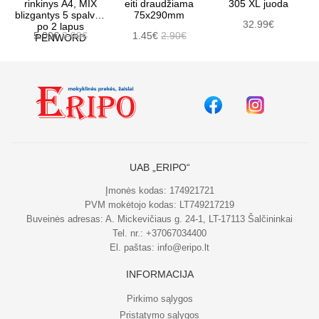
rinkinys A4, MIX
eiti draudžiama
305 XL juoda
blizgantys 5 spalvos
75x290mm
32.99€
po 2 lapus
5.00€
9.99€
1.45€
2.90€
PENWORD
UAB „ERIPO“
Įmonės kodas: 174921721
PVM mokėtojo kodas: LT749217219
Buveinės adresas: A. Mickevičiaus g. 24-1, LT-17113 Šalčininkai
Tel. nr.:
+37067034400
El. paštas:
info@eripo.lt
INFORMACIJA
Pirkimo sąlygos
Pristatymo sąlygos