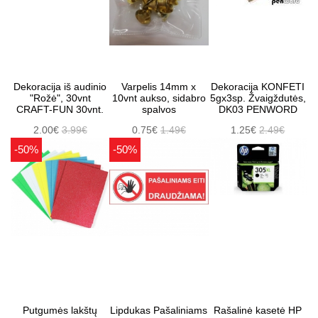
Dekoracija iš audinio
Varpelis 14mm x
Dekoracija KONFETI
"Rožė", 30vnt
10vnt aukso, sidabro
5gx3sp. Žvaigždutės,
CRAFT-FUN 30vnt.
spalvos
DK03 PENWORD
2.00€
3.99€
0.75€
1.49€
1.25€
2.49€
-50%
-50%
Putgumės lakštų
Lipdukas Pašaliniams
Rašalinė kasetė HP