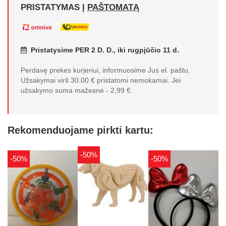
PRISTATYMAS Į
PAŠTOMATĄ
Pristatysime PER 2 D. D., iki rugpjūčio 11 d.
Perdavę prekes kurjeriui, informuosime Jus el. paštu.
Užsakymai virš 30.00 € pristatomi nemokamai. Jei
užsakymo suma mažesnė - 2,99 €.
Rekomenduojame pirkti kartu:
-50%
-50%
-50%