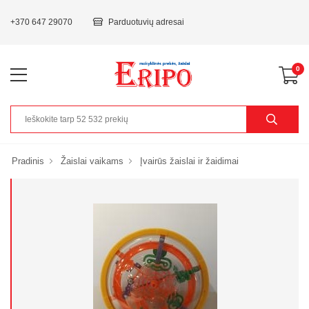
+370 647 29070
Parduotuvių adresai
0
Pradinis
Žaislai vaikams
Įvairūs žaislai ir žaidimai