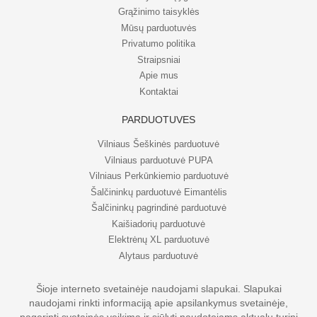
Grąžinimo taisyklės
Mūsų parduotuvės
Privatumo politika
Straipsniai
Apie mus
Kontaktai
PARDUOTUVĖS
Vilniaus Šeškinės parduotuvė
Vilniaus parduotuvė PUPA
Vilniaus Perkūnkiemio parduotuvė
Šalčininkų parduotuvė Eimantėlis
Šalčininkų pagrindinė parduotuvė
Kaišiadorių parduotuvė
Elektrėnų XL parduotuvė
Alytaus parduotuvė
Šioje interneto svetainėje naudojami slapukai. Slapukai
naudojami rinkti informaciją apie apsilankymus svetainėje,
© UAB Eripo 2026. Visos teisės saugomos