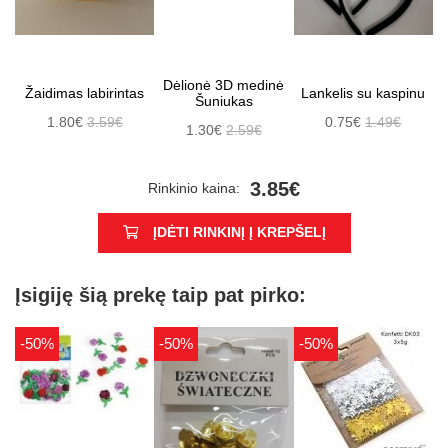
Dėlionė 3D medinė
Žaidimas labirintas
Lankelis su kaspinu
Šuniukas
1.80€
3.59€
0.75€
1.49€
1.30€
2.59€
3.85€
Rinkinio kaina:
ĮDĖTI RINKINĮ Į KREPŠELĮ
Įsigiję šią prekę taip pat pirko:
-50%
-50%
-50%