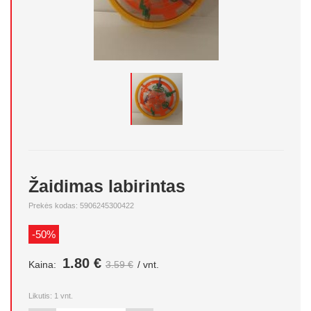
Žaidimas labirintas
Prekės kodas: 5906245300422
-50%
1.80 €
Kaina:
3.59 €
/ vnt.
Likutis:
1
vnt.