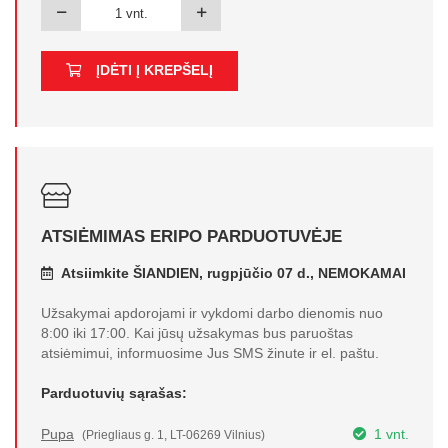
ĮDĖTI Į KREPŠELĮ
ATSIĖMIMAS ERIPO PARDUOTUVĖJE
Atsiimkite ŠIANDIEN, rugpjūčio 07 d., NEMOKAMAI
Užsakymai apdorojami ir vykdomi darbo dienomis nuo
8:00 iki 17:00. Kai jūsų užsakymas bus paruoštas
atsiėmimui, informuosime Jus SMS žinute ir el. paštu.
Parduotuvių sąrašas:
Pupa
1 vnt.
(Priegliaus g. 1, LT-06269 Vilnius)