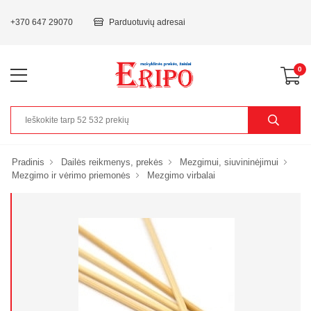
+370 647 29070
Parduotuvių adresai
0
Pradinis
Dailės reikmenys, prekės
Mezgimui, siuvininėjimui
Mezgimo ir vėrimo priemonės
Mezgimo virbalai