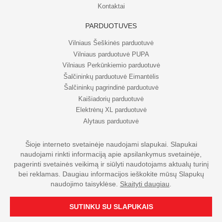
Kontaktai
PARDUOTUVĖS
Vilniaus Šeškinės parduotuvė
Vilniaus parduotuvė PUPA
Vilniaus Perkūnkiemio parduotuvė
Šalčininkų parduotuvė Eimantėlis
Šalčininkų pagrindinė parduotuvė
Kaišiadorių parduotuvė
Elektrėnų XL parduotuvė
Alytaus parduotuvė
Šioje interneto svetainėje naudojami slapukai. Slapukai
naudojami rinkti informaciją apie apsilankymus svetainėje,
© UAB Eripo 2026. Visos teisės saugomos
pagerinti svetainės veikimą ir siūlyti naudotojams aktualų turinį
bei reklamas. Daugiau informacijos ieškokite mūsų Slapukų
naudojimo taisyklėse.
Skaityti daugiau
.
SUTINKU SU SLAPUKAIS