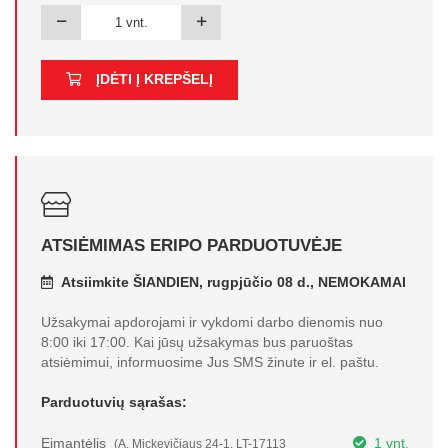
ĮDĖTI Į KREPŠELĮ
ATSIĖMIMAS ERIPO PARDUOTUVĖJE
Atsiimkite ŠIANDIEN, rugpjūčio 08 d., NEMOKAMAI
Užsakymai apdorojami ir vykdomi darbo dienomis nuo
8:00 iki 17:00. Kai jūsų užsakymas bus paruoštas
atsiėmimui, informuosime Jus SMS žinute ir el. paštu.
Parduotuvių sąrašas:
Eimantėlis
1 vnt.
(A. Mickevičiaus 24-1, LT-17113