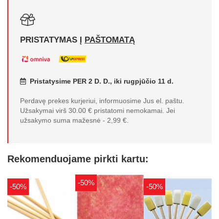
PRISTATYMAS Į
PAŠTOMATĄ
Pristatysime PER 2 D. D., iki rugpjūčio 11 d.
Perdavę prekes kurjeriui, informuosime Jus el. paštu.
Užsakymai virš 30.00 € pristatomi nemokamai. Jei
užsakymo suma mažesnė - 2,99 €.
Rekomenduojame pirkti kartu:
-50%
-50%
-50%