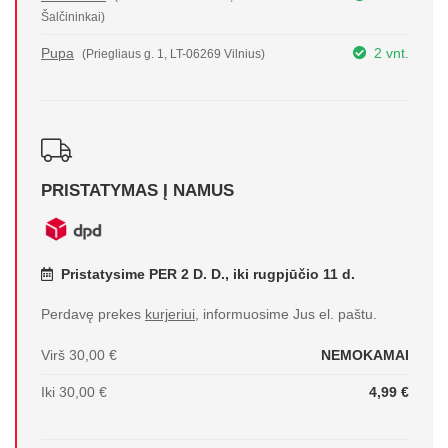
Šalčininkai)
Pupa
2 vnt.
(Priegliaus g. 1, LT-06269 Vilnius)
PRISTATYMAS Į NAMUS
Pristatysime PER 2 D. D., iki rugpjūčio 11 d.
Perdavę prekes
kurjeriui
, informuosime Jus el. paštu.
Virš 30,00 €
NEMOKAMAI
Iki 30,00 €
4,99 €