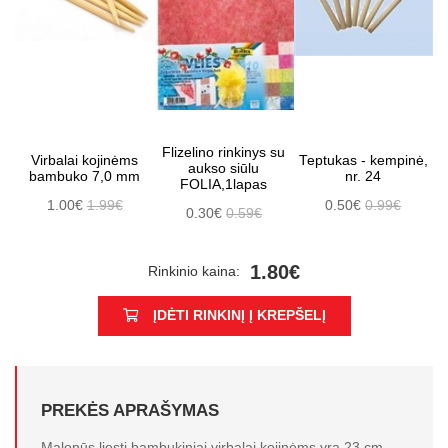
Flizelino rinkinys su
Virbalai kojinėms
Teptukas - kempinė,
aukso siūlu
bambuko 7,0 mm
nr. 24
FOLIA,1lapas
1.00€
1.99€
0.50€
0.99€
0.30€
0.59€
1.80€
Rinkinio kaina:
ĮDĖTI RINKINĮ Į KREPŠELĮ
PREKĖS APRAŠYMAS
Malonūs liesti bambukiniai virbalai kojinėms yra 23 cm