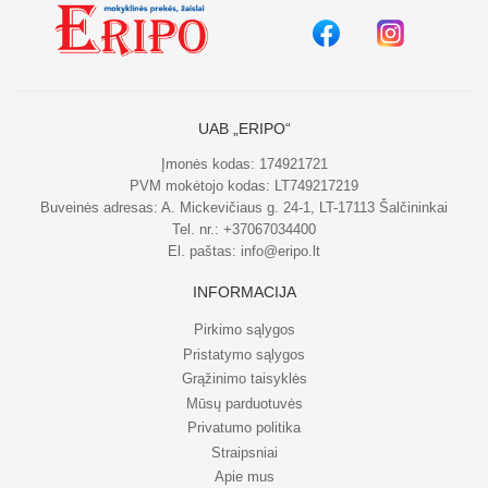
UAB „ERIPO“
Įmonės kodas: 174921721
PVM mokėtojo kodas: LT749217219
Buveinės adresas: A. Mickevičiaus g. 24-1, LT-17113 Šalčininkai
Tel. nr.:
+37067034400
El. paštas:
info@eripo.lt
INFORMACIJA
Pirkimo sąlygos
Pristatymo sąlygos
Grąžinimo taisyklės
Mūsų parduotuvės
Privatumo politika
Straipsniai
Apie mus