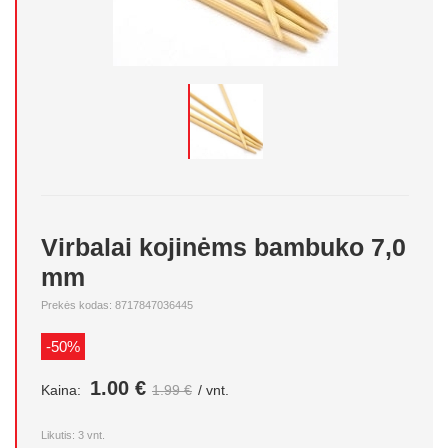
Virbalai kojinėms bambuko 7,0
mm
Prekės kodas: 8717847036445
-50%
1.00 €
Kaina:
1.99 €
/ vnt.
Likutis:
3
vnt.