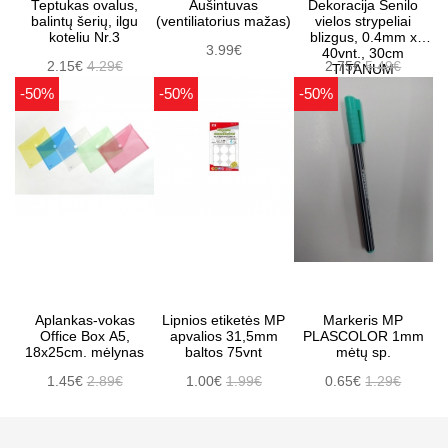
Teptukas ovalus,
Aušintuvas
Dekoracija Šenilo
balintų šerių, ilgu
(ventiliatorius mažas)
vielos strypeliai
koteliu Nr.3
blizgus, 0.4mm x
3.99€
40vnt., 30cm
2.15€
4.29€
2.75€
5.49€
TITANUM
-50%
-50%
-50%
Aplankas-vokas
Lipnios etiketės MP
Markeris MP
Office Box A5,
apvalios 31,5mm
PLASCOLOR 1mm
18x25cm. mėlynas
baltos 75vnt
mėtų sp.
1.45€
2.89€
1.00€
1.99€
0.65€
1.29€