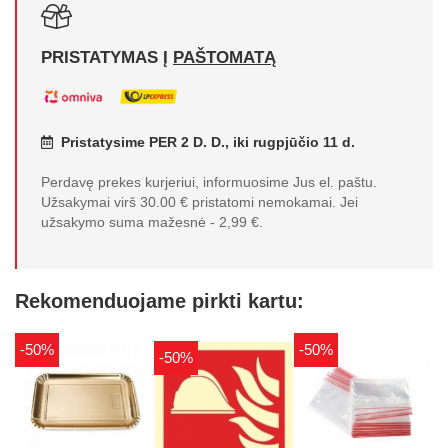
PRISTATYMAS Į
PAŠTOMATĄ
Pristatysime PER 2 D. D., iki rugpjūčio 11 d.
Perdavę prekes kurjeriui, informuosime Jus el. paštu.
Užsakymai virš 30.00 € pristatomi nemokamai. Jei
užsakymo suma mažesnė - 2,99 €.
Rekomenduojame pirkti kartu:
-50%
-50%
-50%