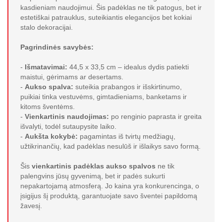
kasdieniam naudojimui. Šis padėklas ne tik patogus, bet ir
estetiškai patrauklus, suteikiantis elegancijos bet kokiai
stalo dekoracijai.
Pagrindinės savybės:
-
Išmatavimai:
44,5 x 33,5 cm – idealus dydis patiekti
maistui, gėrimams ar desertams.
-
Aukso spalva:
suteikia prabangos ir išskirtinumo,
puikiai tinka vestuvėms, gimtadieniams, banketams ir
kitoms šventėms.
-
Vienkartinis naudojimas:
po renginio paprasta ir greita
išvalyti, todėl sutaupysite laiko.
-
Aukšta kokybė:
pagamintas iš tvirtų medžiagų,
užtikrinančių, kad padėklas nesulūš ir išlaikys savo formą.
Šis
vienkartinis padėklas aukso spalvos
ne tik
palengvins jūsų gyvenimą, bet ir padės sukurti
nepakartojamą atmosferą. Jo kaina yra konkurencinga, o
įsigijus šį produktą, garantuojate savo šventei papildomą
žavesį.