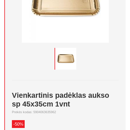
Vienkartinis padėklas aukso
sp 45x35cm 1vnt
Prekės kodas: 5904063635962
-50%