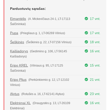
Parduotuvių sąrašas:
Eimantėlis
17 vnt.
(A. Mickevičiaus 24-1, LT-17113
Šalčininkai)
Pupa
17 vnt.
(Priegliaus g. 1, LT-06269 Vilnius)
Šeškinės
18 vnt.
(Šeškinės g. 22, LT-07156 Vilnius)
Kaišiadorys
16 vnt.
(Gedimino g. 106, LT-56145
Kaišiadorys)
Eripo KREL
15 vnt.
(Vilniaus g. 95, LT-17125
Šalčininkai)
Eripo Plius
21 vnt.
(Perkūnkiemio g. 12, LT-12102
Vilnius)
Alytus
23 vnt.
(Rotušės a. 16, LT-62141 Alytus)
Elektrėnai XL
16 vnt.
(Draugystės g. 13, LT-26109
Elektrėnai)