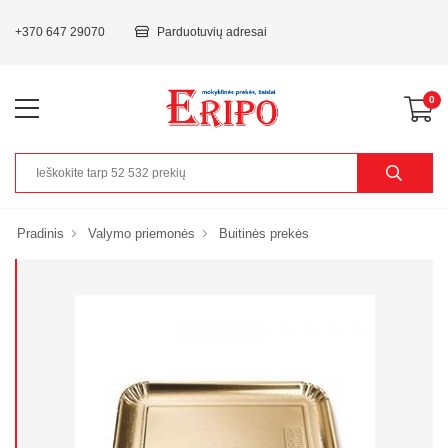
+370 647 29070
Parduotuvių adresai
0
Pradinis
Valymo priemonės
Buitinės prekės