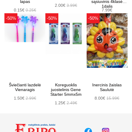
lapas
sąsiuvinis 4klasė
2.00€
3.99€
1dalis
0.15€
0.25€
7.99€
-50%
-50%
-50%
Šviečianti lazdelė
Koreguoklis
Inercinis žaislas
Vienaragis
juostelinis Gene
Saulutė
Starter 5mmx5m
1.50€
2.99€
8.00€
15.99€
1.25€
2.49€