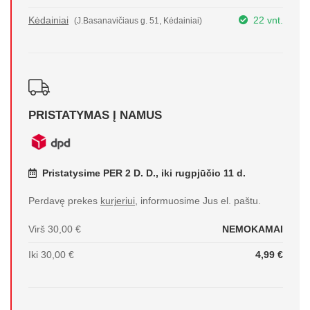
Kėdainiai
22 vnt.
(J.Basanavičiaus g. 51, Kėdainiai)
PRISTATYMAS Į NAMUS
Pristatysime PER 2 D. D., iki rugpjūčio 11 d.
Perdavę prekes
kurjeriui
, informuosime Jus el. paštu.
Virš 30,00 €
NEMOKAMAI
Iki 30,00 €
4,99 €