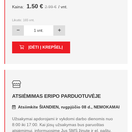
1.50 €
Kaina:
2.99 €
/ vnt.
Likutis:
165
vnt.
ĮDĖTI Į KREPŠELĮ
ATSIĖMIMAS ERIPO PARDUOTUVĖJE
Atsiimkite ŠIANDIEN, rugpjūčio 08 d., NEMOKAMAI
Užsakymai apdorojami ir vykdomi darbo dienomis nuo
8:00 iki 17:00. Kai jūsų užsakymas bus paruoštas
atsiėmimui, informuosime Jus SMS žinute ir el. paštu.