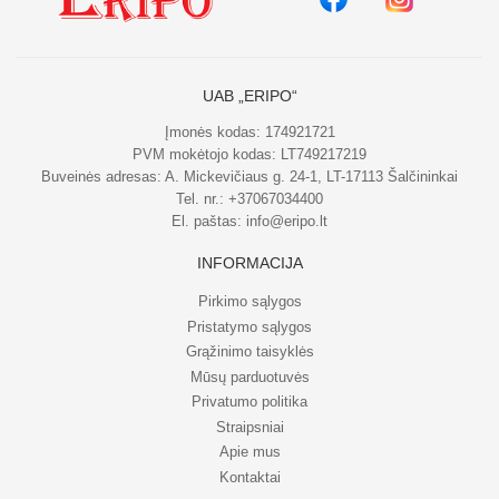
UAB „ERIPO“
Įmonės kodas: 174921721
PVM mokėtojo kodas: LT749217219
Buveinės adresas: A. Mickevičiaus g. 24-1, LT-17113 Šalčininkai
Tel. nr.:
+37067034400
El. paštas:
info@eripo.lt
INFORMACIJA
Pirkimo sąlygos
Pristatymo sąlygos
Grąžinimo taisyklės
Mūsų parduotuvės
Privatumo politika
Straipsniai
Apie mus
Kontaktai