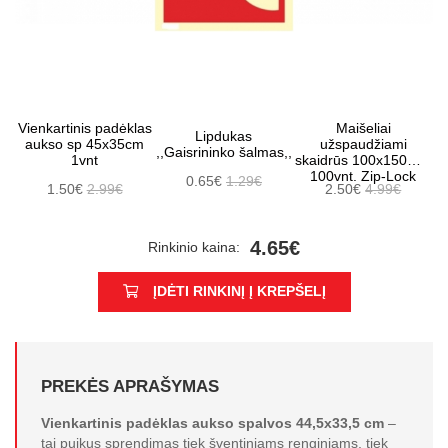
Vienkartinis padėklas
Maišeliai
Lipdukas
aukso sp 45x35cm
užspaudžiami
,,Gaisrininko šalmas,,
1vnt
skaidrūs 100x150mm
100vnt. Zip-Lock
0.65€
1.29€
1.50€
2.99€
2.50€
4.99€
4.65€
Rinkinio kaina:
ĮDĖTI RINKINĮ Į KREPŠELĮ
PREKĖS APRAŠYMAS
Vienkartinis padėklas aukso spalvos 44,5x33,5 cm
–
tai puikus sprendimas tiek šventiniams renginiams, tiek