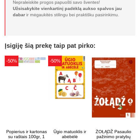
Nepraleiskite progos papuošti savo šventes!
Užsisakykite vienkartinį padėklą aukso spalvos jau
dabar
ir mėgaukitės stilingu bei praktišku pasirinkimu.
Įsigiję šią prekę taip pat pirko:
-50%
-50%
Popierius ir kartonas
Ūgio matuoklis ir
ŻOŁĄDŹ Pasaulio
su raštais 100gr, 1
abėbėlė
pažinimo pratybų