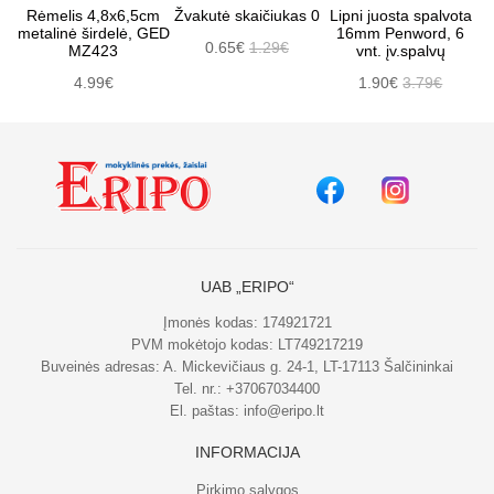
Rėmelis 4,8x6,5cm
Žvakutė skaičiukas 0
Lipni juosta spalvota
metalinė širdelė, GED
16mm Penword, 6
0.65€
1.29€
MZ423
vnt. įv.spalvų
4.99€
1.90€
3.79€
UAB „ERIPO“
Įmonės kodas: 174921721
PVM mokėtojo kodas: LT749217219
Buveinės adresas: A. Mickevičiaus g. 24-1, LT-17113 Šalčininkai
Tel. nr.:
+37067034400
El. paštas:
info@eripo.lt
INFORMACIJA
Pirkimo sąlygos