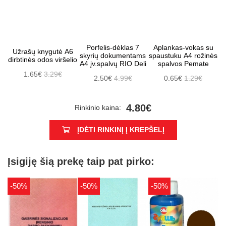
Porfelis-dėklas 7
Aplankas-vokas su
Užrašų knygutė A6
skyrių dokumentams
spaustuku A4 rožinės
dirbtinės odos viršelio
A4 įv.spalvų RIO Deli
spalvos Pemate
1.65€
3.29€
2.50€
4.99€
0.65€
1.29€
4.80€
Rinkinio kaina:
ĮDĖTI RINKINĮ Į KREPŠELĮ
Įsigiję šią prekę taip pat pirko:
-50%
-50%
-50%