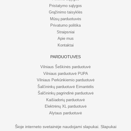
Pristatymo sąlygos
Grąžinimo taisyklės
Mūsų parduotuvės
Privatumo politika
Straipsniai
Apie mus
Kontaktai
PARDUOTUVĖS
Vilniaus Šeškinės parduotuvė
Vilniaus parduotuvė PUPA
Vilniaus Perkūnkiemio parduotuvė
Šalčininkų parduotuvė Eimantėlis
Šalčininkų pagrindinė parduotuvė
Kaišiadorių parduotuvė
Elektrėnų XL parduotuvė
Alytaus parduotuvė
Šioje interneto svetainėje naudojami slapukai. Slapukai