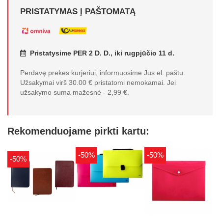
PRISTATYMAS Į
PAŠTOMATĄ
Pristatysime PER 2 D. D., iki rugpjūčio 11 d.
Perdavę prekes kurjeriui, informuosime Jus el. paštu.
Užsakymai virš 30.00 € pristatomi nemokamai. Jei
užsakymo suma mažesnė - 2,99 €.
Rekomenduojame pirkti kartu:
-50%
-50%
-50%