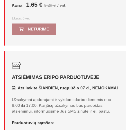
1.65 €
Kaina:
3.29 €
/ vnt.
Likutis:
0
vnt.
NETURIME
ATSIĖMIMAS ERIPO PARDUOTUVĖJE
Atsiimkite ŠIANDIEN, rugpjūčio 07 d., NEMOKAMAI
Užsakymai apdorojami ir vykdomi darbo dienomis nuo
8:00 iki 17:00. Kai jūsų užsakymas bus paruoštas
atsiėmimui, informuosime Jus SMS žinute ir el. paštu.
Parduotuvių sąrašas: