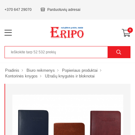
+370 647 29070
Parduotuvių adresai
0
Pradinis
Biuro reikmenys
Popieriaus produktai
Kontorinės knygos
Užrašų knygutės ir bloknotai