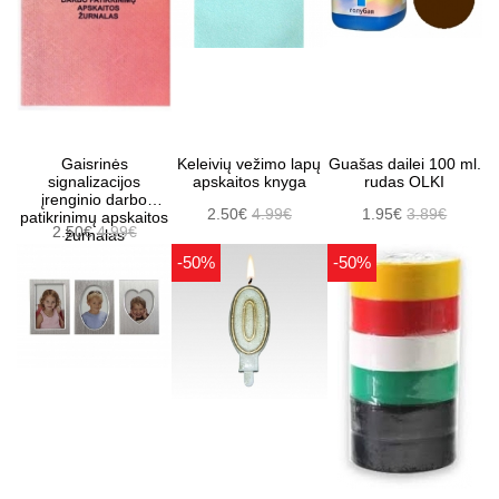
Gaisrinės
Keleivių vežimo lapų
Guašas dailei 100 ml.
signalizacijos
apskaitos knyga
rudas OLKI
įrenginio darbo
2.50€
4.99€
1.95€
3.89€
patikrinimų apskaitos
2.50€
4.99€
žurnalas
-50%
-50%