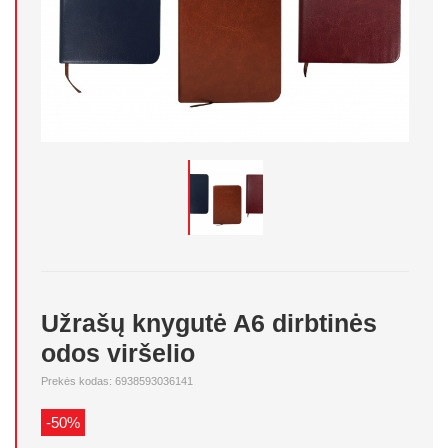
Užrašų knygutė A6 dirbtinės
odos viršelio
Prekės kodas: 6938593036141
-50%