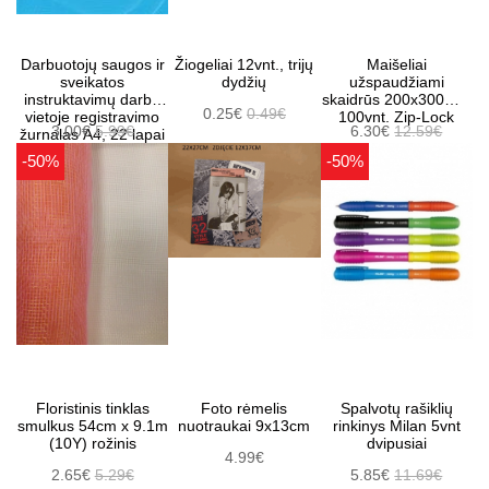
Darbuotojų saugos ir
Žiogeliai 12vnt., trijų
Maišeliai
sveikatos
dydžių
užspaudžiami
instruktavimų darbo
skaidrūs 200x300mm
0.25€
0.49€
vietoje registravimo
100vnt. Zip-Lock
3.00€
5.99€
6.30€
12.59€
žurnalas A4, 22 lapai
-50%
-50%
Floristinis tinklas
Foto rėmelis
Spalvotų rašiklių
smulkus 54cm x 9.1m
nuotraukai 9x13cm
rinkinys Milan 5vnt
(10Y) rožinis
dvipusiai
4.99€
2.65€
5.29€
5.85€
11.69€