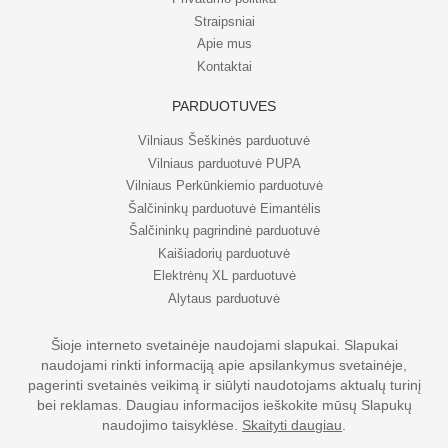
Straipsniai
Apie mus
Kontaktai
PARDUOTUVĖS
Vilniaus Šeškinės parduotuvė
Vilniaus parduotuvė PUPA
Vilniaus Perkūnkiemio parduotuvė
Šalčininkų parduotuvė Eimantėlis
Šalčininkų pagrindinė parduotuvė
Kaišiadorių parduotuvė
Elektrėnų XL parduotuvė
Alytaus parduotuvė
Šioje interneto svetainėje naudojami slapukai. Slapukai
naudojami rinkti informaciją apie apsilankymus svetainėje,
© UAB Eripo 2026. Visos teisės saugomos
pagerinti svetainės veikimą ir siūlyti naudotojams aktualų turinį
bei reklamas. Daugiau informacijos ieškokite mūsų Slapukų
naudojimo taisyklėse.
Skaityti daugiau
.