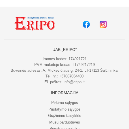
UAB „ERIPO“
Įmonės kodas: 174921721
PVM mokėtojo kodas: LT749217219
Buveinės adresas: A. Mickevičiaus g. 24-1, LT-17113 Šalčininkai
Tel. nr.:
+37067034400
El. paštas:
info@eripo.lt
INFORMACIJA
Pirkimo sąlygos
Pristatymo sąlygos
Grąžinimo taisyklės
Mūsų parduotuvės
Privatumo politika