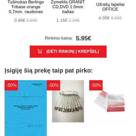
Tušinukas Berlingo
Žymeklis GRANIT
Užrašų lapeliai
Tribase orange
CD,DVD 1.0mm
OFFICE
0,7mm. raudonas
baltas
4.35€
8.69€
0.45€
0.89€
1.15€
2.29€
5.95€
Rinkinio kaina:
ĮDĖTI RINKINĮ Į KREPŠELĮ
Įsigiję šią prekę taip pat pirko:
-50%
-50%
-50%