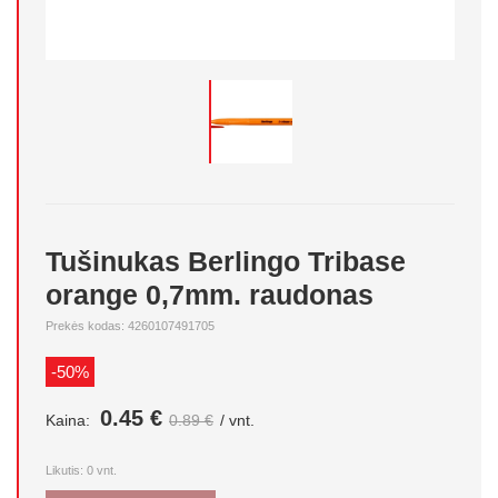
Tušinukas Berlingo Tribase
orange 0,7mm. raudonas
Prekės kodas: 4260107491705
-50%
0.45 €
Kaina:
0.89 €
/ vnt.
Likutis:
0
vnt.