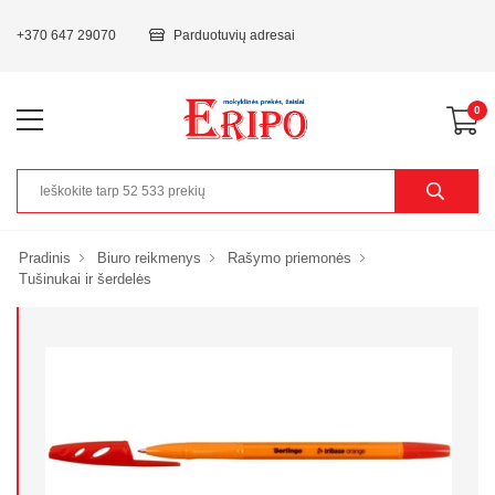
+370 647 29070
Parduotuvių adresai
0
Pradinis
Biuro reikmenys
Rašymo priemonės
Tušinukai ir šerdelės