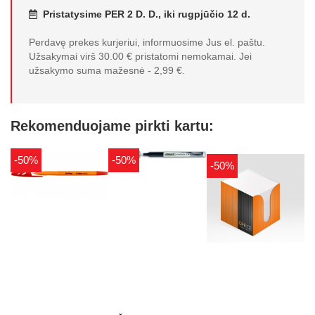
Pristatysime PER 2 D. D., iki rugpjūčio 12 d.
Perdavę prekes kurjeriui, informuosime Jus el. paštu.
Užsakymai virš 30.00 € pristatomi nemokamai. Jei
užsakymo suma mažesnė - 2,99 €.
Rekomenduojame pirkti kartu:
-50%
-50%
-50%