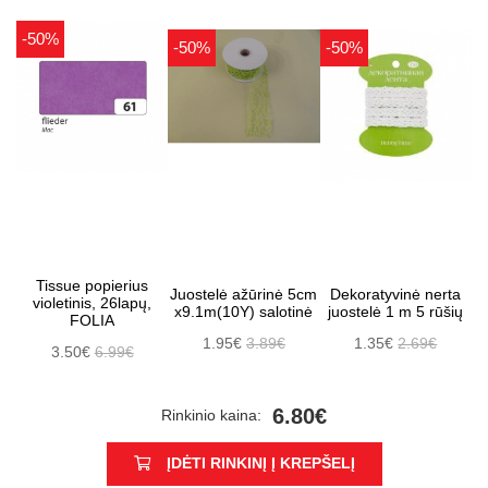
-50%
-50%
-50%
Tissue popierius
Juostelė ažūrinė 5cm
Dekoratyvinė nerta
violetinis, 26lapų,
x9.1m(10Y) salotinė
juostelė 1 m 5 rūšių
FOLIA
1.95€
3.89€
1.35€
2.69€
3.50€
6.99€
6.80€
Rinkinio kaina:
ĮDĖTI RINKINĮ Į KREPŠELĮ