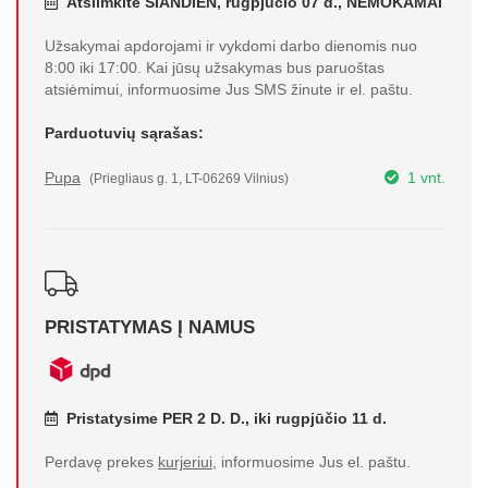
Atsiimkite ŠIANDIEN, rugpjūčio 07 d., NEMOKAMAI
Užsakymai apdorojami ir vykdomi darbo dienomis nuo
8:00 iki 17:00. Kai jūsų užsakymas bus paruoštas
atsiėmimui, informuosime Jus SMS žinute ir el. paštu.
Parduotuvių sąrašas:
Pupa
1 vnt.
(Priegliaus g. 1, LT-06269 Vilnius)
PRISTATYMAS Į NAMUS
Pristatysime PER 2 D. D., iki rugpjūčio 11 d.
Perdavę prekes
kurjeriui
, informuosime Jus el. paštu.