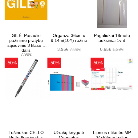
GILĖ. Pasaulio
Organza 36cm x
Pagaliukai 18metų
pažinimo pratybų
9.14m(10Y) rožinė
auksiniai 1vnt
sąsiuvinis 3 klasė 2
3.95€
7.89€
0.65€
1.29€
dalis
7.99€
-50%
-50%
-50%
Tušinukas CELLO
Užrašų knygutė
Lipnios etiketės MP
Butterflow juodas
Cervantes
34x53mm baltos