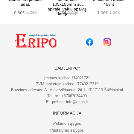
adat.
105x155mm su
45vnt
spirale įvairių spalvų
0.80€
1.59€
1.45€
2.89€
1.00€
1.99€
langeliais
UAB „ERIPO“
Įmonės kodas: 174921721
PVM mokėtojo kodas: LT749217219
Buveinės adresas: A. Mickevičiaus g. 24-1, LT-17113 Šalčininkai
Tel. nr.:
+37067034400
El. paštas:
info@eripo.lt
INFORMACIJA
Pirkimo sąlygos
Pristatymo sąlygos