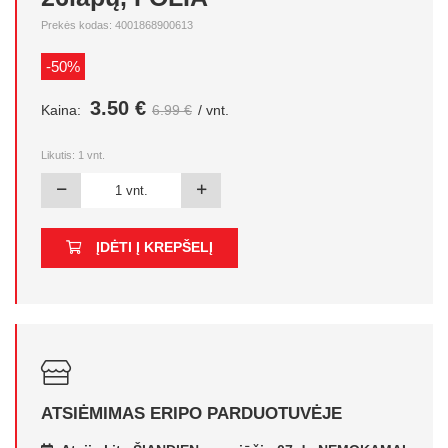
Prekės kodas: 4001868900613
-50%
3.50 €
Kaina:
6.99 €
/ vnt.
Likutis:
1
vnt.
ĮDĖTI Į KREPŠELĮ
ATSIĖMIMAS ERIPO PARDUOTUVĖJE