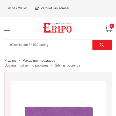
+370 647 29070
Parduotuvių adresai
0
Pradinis
Pakavimo medžiagos
Dovanų ir pakavimo popierius
Šilkinis popierius