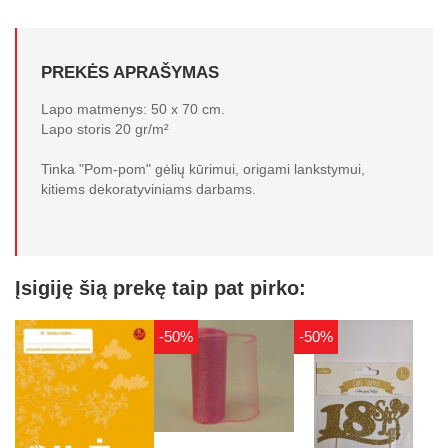
PREKĖS APRAŠYMAS
Lapo matmenys: 50 x 70 cm.
Lapo storis 20 gr/m²
Tinka "Pom-pom" gėlių kūrimui, origami lankstymui,
kitiems dekoratyviniams darbams.
Įsigiję šią prekę taip pat pirko:
-50%
-50%