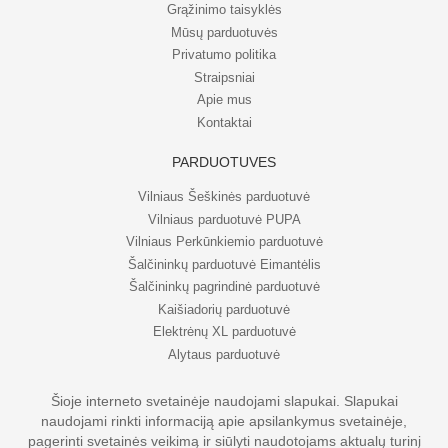
Grąžinimo taisyklės
Mūsų parduotuvės
Privatumo politika
Straipsniai
Apie mus
Kontaktai
PARDUOTUVĖS
Vilniaus Šeškinės parduotuvė
Vilniaus parduotuvė PUPA
Vilniaus Perkūnkiemio parduotuvė
Šalčininkų parduotuvė Eimantėlis
Šalčininkų pagrindinė parduotuvė
Kaišiadorių parduotuvė
Elektrėnų XL parduotuvė
Alytaus parduotuvė
Šioje interneto svetainėje naudojami slapukai. Slapukai
naudojami rinkti informaciją apie apsilankymus svetainėje,
© UAB Eripo 2026. Visos teisės saugomos
pagerinti svetainės veikimą ir siūlyti naudotojams aktualų turinį