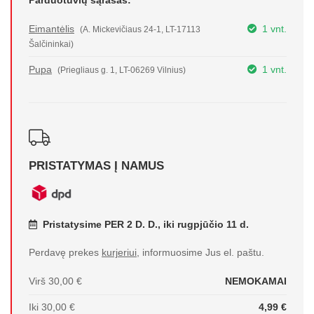
Parduotuvių sąrašas:
Eimantėlis
1 vnt.
(A. Mickevičiaus 24-1, LT-17113
Šalčininkai)
Pupa
1 vnt.
(Priegliaus g. 1, LT-06269 Vilnius)
PRISTATYMAS Į NAMUS
Pristatysime PER 2 D. D., iki rugpjūčio 11 d.
Perdavę prekes
kurjeriui
, informuosime Jus el. paštu.
Virš 30,00 €
NEMOKAMAI
Iki 30,00 €
4,99 €