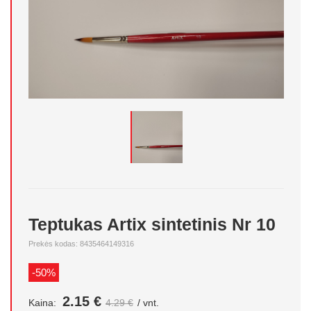
Teptukas Artix sintetinis Nr 10
Prekės kodas: 8435464149316
-50%
2.15 €
Kaina:
4.29 €
/ vnt.