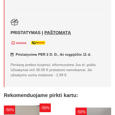
PRISTATYMAS Į
PAŠTOMATĄ
Pristatysime PER 2 D. D., iki rugpjūčio 11 d.
Perdavę prekes kurjeriui, informuosime Jus el. paštu.
Užsakymai virš 30.00 € pristatomi nemokamai. Jei
užsakymo suma mažesnė - 2,99 €.
Rekomenduojame pirkti kartu:
-50%
-50%
-50%