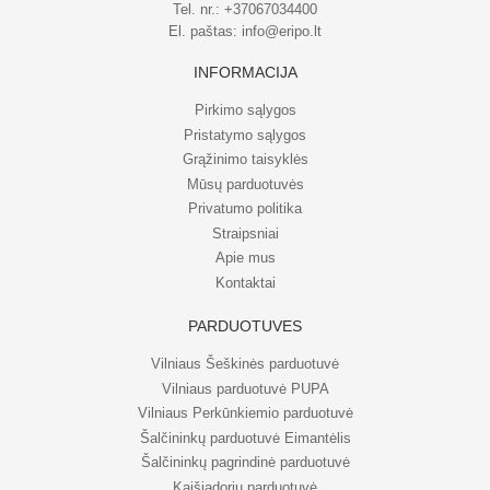
Tel. nr.:
+37067034400
El. paštas:
info@eripo.lt
INFORMACIJA
Pirkimo sąlygos
Pristatymo sąlygos
Grąžinimo taisyklės
Mūsų parduotuvės
Privatumo politika
Straipsniai
Apie mus
Kontaktai
PARDUOTUVĖS
Vilniaus Šeškinės parduotuvė
Vilniaus parduotuvė PUPA
Vilniaus Perkūnkiemio parduotuvė
Šalčininkų parduotuvė Eimantėlis
Šalčininkų pagrindinė parduotuvė
Kaišiadorių parduotuvė