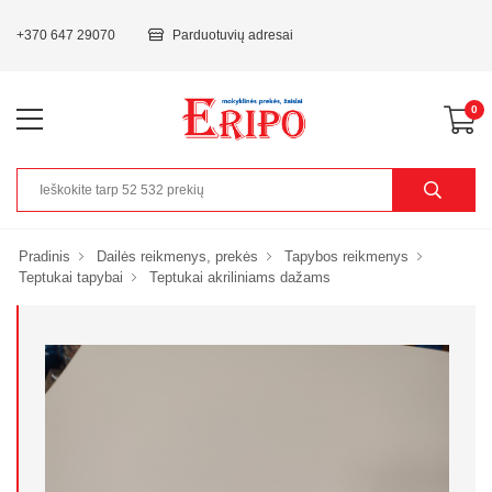
+370 647 29070
Parduotuvių adresai
0
Pradinis
Dailės reikmenys, prekės
Tapybos reikmenys
Teptukai tapybai
Teptukai akriliniams dažams