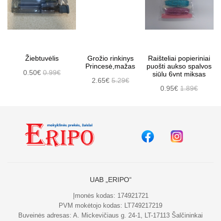
Žiebtuvėlis
Grožio rinkinys
Raišteliai popieriniai
Princesė,mažas
puošti aukso spalvos
0.50€
0.99€
siūlu 6vnt miksas
2.65€
5.29€
0.95€
1.89€
UAB „ERIPO“
Įmonės kodas: 174921721
PVM mokėtojo kodas: LT749217219
Buveinės adresas: A. Mickevičiaus g. 24-1, LT-17113 Šalčininkai