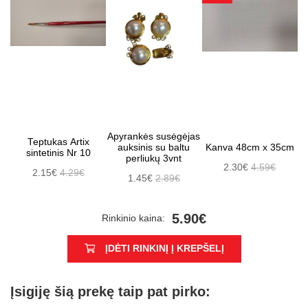
Apyrankės susėgėjas
Teptukas Artix
auksinis su baltu
Kanva 48cm x 35cm
sintetinis Nr 10
perliukų 3vnt
2.30€
4.59€
2.15€
4.29€
1.45€
2.89€
5.90€
Rinkinio kaina:
ĮDĖTI RINKINĮ Į KREPŠELĮ
Įsigiję šią prekę taip pat pirko: