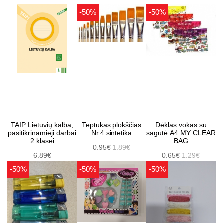
-50%
-50%
TAIP Lietuvių kalba,
Teptukas plokščias
Dėklas vokas su
pasitikrinamieji darbai
Nr.4 sintetika
sagutė A4 MY CLEAR
2 klasei
BAG
0.95€
1.89€
6.89€
0.65€
1.29€
-50%
-50%
-50%