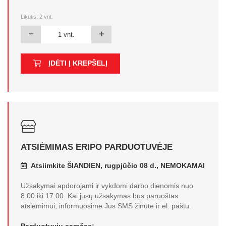
Likutis:
2
vnt.
ĮDĖTI Į KREPŠELĮ
ATSIĖMIMAS ERIPO PARDUOTUVĖJE
Atsiimkite ŠIANDIEN, rugpjūčio 08 d., NEMOKAMAI
Užsakymai apdorojami ir vykdomi darbo dienomis nuo
8:00 iki 17:00. Kai jūsų užsakymas bus paruoštas
atsiėmimui, informuosime Jus SMS žinute ir el. paštu.