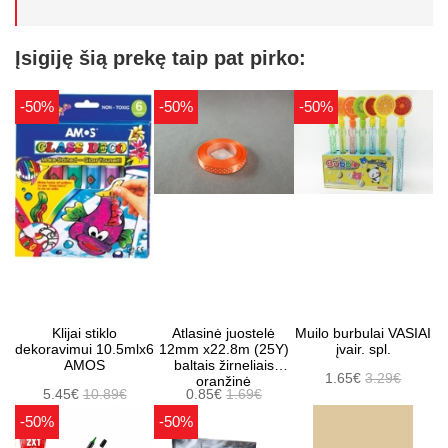
Įsigiję šią prekę taip pat pirko:
-50%
-50%
-50%
Klijai stiklo
Atlasinė juostelė
Muilo burbulai VASIAI
dekoravimui 10.5mlx6
12mm x22.8m (25Y)
įvair. spl.
AMOS
baltais žirneliais
1.65€
3.29€
oranžinė
5.45€
10.89€
0.85€
1.69€
-50%
-50%