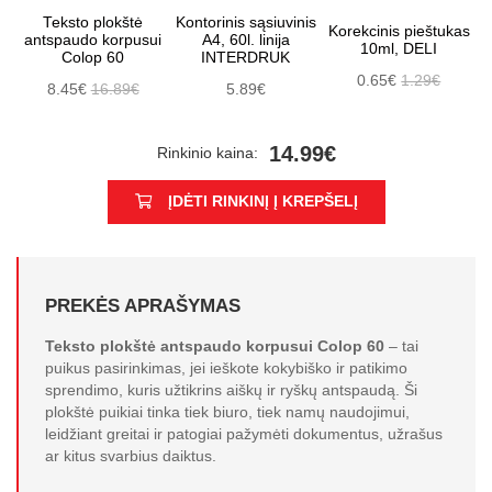
Teksto plokštė
Kontorinis sąsiuvinis
Korekcinis pieštukas
antspaudo korpusui
A4, 60l. linija
10ml, DELI
Colop 60
INTERDRUK
0.65€
1.29€
8.45€
16.89€
5.89€
14.99€
Rinkinio kaina:
ĮDĖTI RINKINĮ Į KREPŠELĮ
PREKĖS APRAŠYMAS
Teksto plokštė antspaudo korpusui Colop 60
– tai
puikus pasirinkimas, jei ieškote kokybiško ir patikimo
sprendimo, kuris užtikrins aiškų ir ryškų antspaudą. Ši
plokštė puikiai tinka tiek biuro, tiek namų naudojimui,
leidžiant greitai ir patogiai pažymėti dokumentus, užrašus
ar kitus svarbius daiktus.