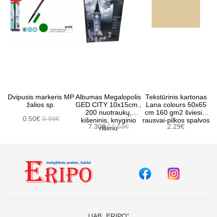
Dvipusis markeris MP
Albumas Megalopolis
Tekstūrinis kartonas
žalios sp.
GED CITY 10x15cm.,
Lana colours 50x65
200 nuotraukų,
cm 160 gm2 šviesiai
0.50€
0.99€
kišeninis, knyginio
rausvai-pilkos spalvos
7.30€
14.59€
2.29€
rišimo
UAB „ERIPO“