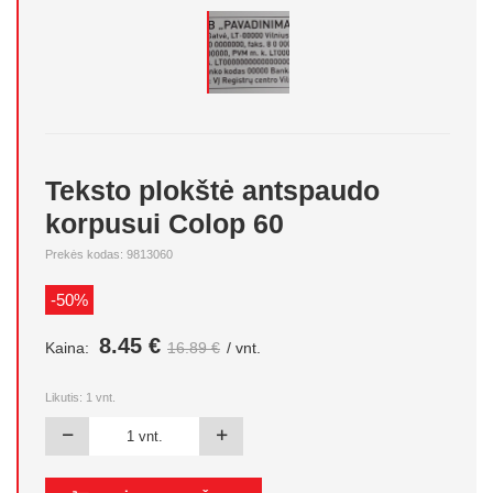
Teksto plokštė antspaudo
korpusui Colop 60
Prekės kodas: 9813060
-50%
8.45 €
Kaina:
16.89 €
/ vnt.
Likutis:
1
vnt.