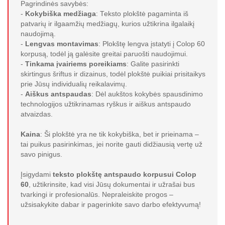
Pagrindinės savybės:
-
Kokybiška medžiaga
: Teksto plokštė pagaminta iš
patvarių ir ilgaamžių medžiagų, kurios užtikrina ilgalaikį
naudojimą.
-
Lengvas montavimas
: Plokštę lengva įstatyti į Colop 60
korpusą, todėl ją galėsite greitai paruošti naudojimui.
-
Tinkama įvairiems poreikiams
: Galite pasirinkti
skirtingus šriftus ir dizainus, todėl plokštė puikiai prisitaikys
prie Jūsų individualių reikalavimų.
-
Aiškus antspaudas
: Dėl aukštos kokybės spausdinimo
technologijos užtikrinamas ryškus ir aiškus antspaudo
atvaizdas.
Kaina
: Ši plokštė yra ne tik kokybiška, bet ir prieinama –
tai puikus pasirinkimas, jei norite gauti didžiausią vertę už
savo pinigus.
Įsigydami
teksto plokštę antspaudo korpusui Colop
60
, užtikrinsite, kad visi Jūsų dokumentai ir užrašai bus
tvarkingi ir profesionalūs. Nepraleiskite progos –
užsisakykite dabar ir pagerinkite savo darbo efektyvumą!