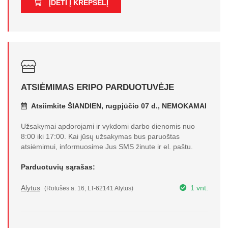
ĮDĖTI Į KREPŠELĮ
ATSIĖMIMAS ERIPO PARDUOTUVĖJE
Atsiimkite ŠIANDIEN, rugpjūčio 07 d., NEMOKAMAI
Užsakymai apdorojami ir vykdomi darbo dienomis nuo
8:00 iki 17:00. Kai jūsų užsakymas bus paruoštas
atsiėmimui, informuosime Jus SMS žinute ir el. paštu.
Parduotuvių sąrašas:
Alytus
1 vnt.
(Rotušės a. 16, LT-62141 Alytus)