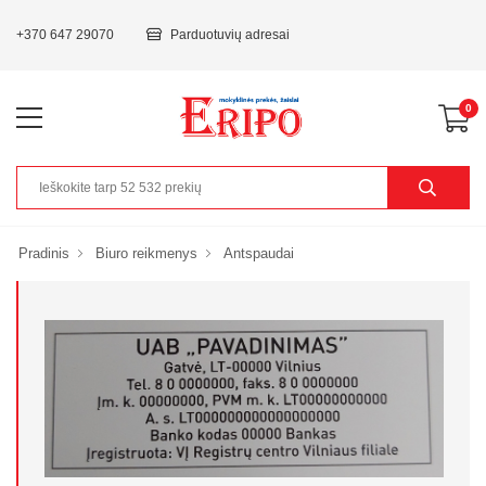
+370 647 29070
Parduotuvių adresai
0
Pradinis
Biuro reikmenys
Antspaudai