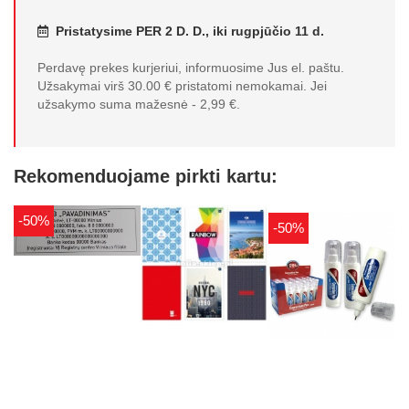
Pristatysime PER 2 D. D., iki rugpjūčio 11 d.
Perdavę prekes kurjeriui, informuosime Jus el. paštu.
Užsakymai virš 30.00 € pristatomi nemokamai. Jei
užsakymo suma mažesnė - 2,99 €.
Rekomenduojame pirkti kartu:
-50%
-50%