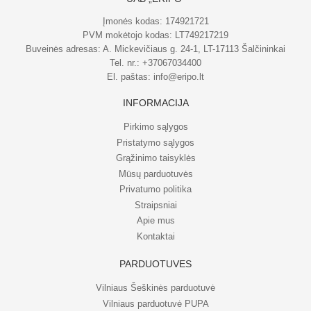
Įmonės kodas: 174921721
PVM mokėtojo kodas: LT749217219
Buveinės adresas: A. Mickevičiaus g. 24-1, LT-17113 Šalčininkai
Tel. nr.:
+37067034400
El. paštas:
info@eripo.lt
INFORMACIJA
Pirkimo sąlygos
Pristatymo sąlygos
Grąžinimo taisyklės
Mūsų parduotuvės
Privatumo politika
Straipsniai
Apie mus
Kontaktai
PARDUOTUVĖS
Vilniaus Šeškinės parduotuvė
Vilniaus parduotuvė PUPA