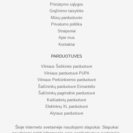
Pristatymo sąlygos
Grąžinimo taisyklės
Mūsų parduotuvės
Privatumo politika
Straipsniai
Apie mus
Kontaktai
PARDUOTUVĖS
Vilniaus Šeškinės parduotuvė
Vilniaus parduotuvė PUPA
Vilniaus Perkūnkiemio parduotuvė
Šalčininkų parduotuvė Eimantėlis
Šalčininkų pagrindinė parduotuvė
Kaišiadorių parduotuvė
Elektrėnų XL parduotuvė
Alytaus parduotuvė
Šioje interneto svetainėje naudojami slapukai. Slapukai