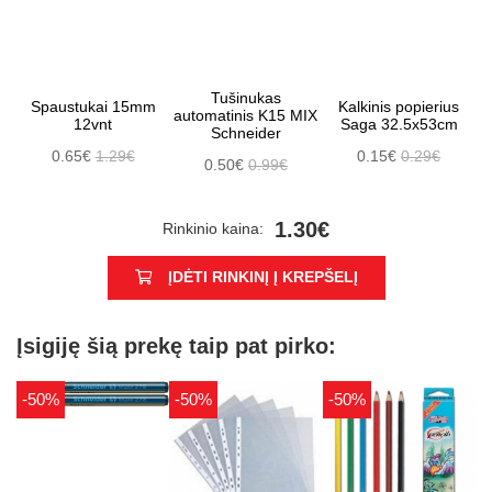
Tušinukas
Spaustukai 15mm
Kalkinis popierius
automatinis K15 MIX
12vnt
Saga 32.5x53cm
Schneider
0.65€
1.29€
0.15€
0.29€
0.50€
0.99€
1.30€
Rinkinio kaina:
ĮDĖTI RINKINĮ Į KREPŠELĮ
Įsigiję šią prekę taip pat pirko:
-50%
-50%
-50%