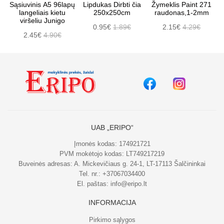
Sąsiuvinis A5 96lapų
Lipdukas Dirbti čia
Žymeklis Paint 271
langeliais kietu
250x250cm
raudonas,1-2mm
viršeliu Junigo
0.95€
1.89€
2.15€
4.29€
2.45€
4.90€
UAB „ERIPO“
Įmonės kodas: 174921721
PVM mokėtojo kodas: LT749217219
Buveinės adresas: A. Mickevičiaus g. 24-1, LT-17113 Šalčininkai
Tel. nr.:
+37067034400
El. paštas:
info@eripo.lt
INFORMACIJA
Pirkimo sąlygos