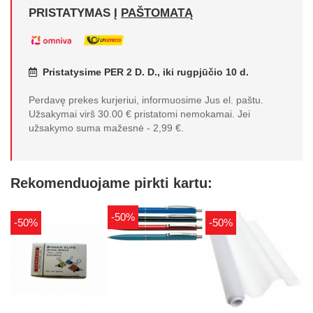
PRISTATYMAS Į
PAŠTOMATĄ
Pristatysime PER 2 D. D., iki rugpjūčio 10 d.
Perdavę prekes kurjeriui, informuosime Jus el. paštu.
Užsakymai virš 30.00 € pristatomi nemokamai. Jei
užsakymo suma mažesnė - 2,99 €.
Rekomenduojame pirkti kartu:
-50%
-50%
-50%