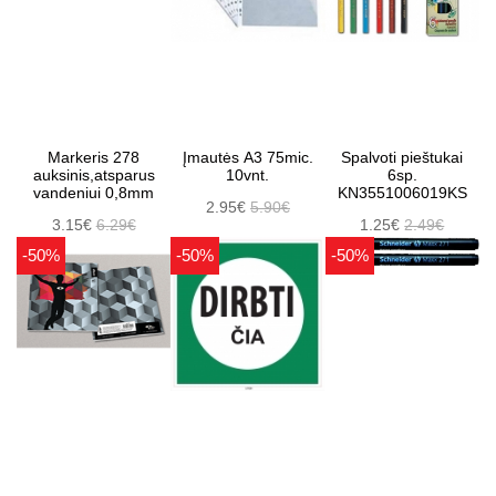
Markeris 278
Įmautės A3 75mic.
Spalvoti pieštukai
auksinis,atsparus
10vnt.
6sp.
vandeniui 0,8mm
KN3551006019KS
2.95€
5.90€
3.15€
6.29€
1.25€
2.49€
-50%
-50%
-50%