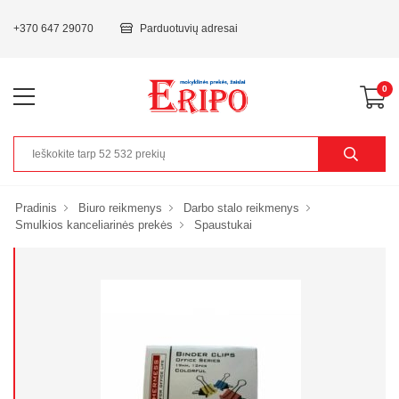
+370 647 29070
Parduotuvių adresai
0
Pradinis
Biuro reikmenys
Darbo stalo reikmenys
Smulkios kanceliarinės prekės
Spaustukai