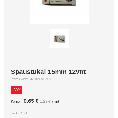
Spaustukai 15mm 12vnt
Prekės kodas: 4750790012955
-50%
0.65 €
Kaina:
1.29 €
/ vnt.
Likutis:
4
vnt.