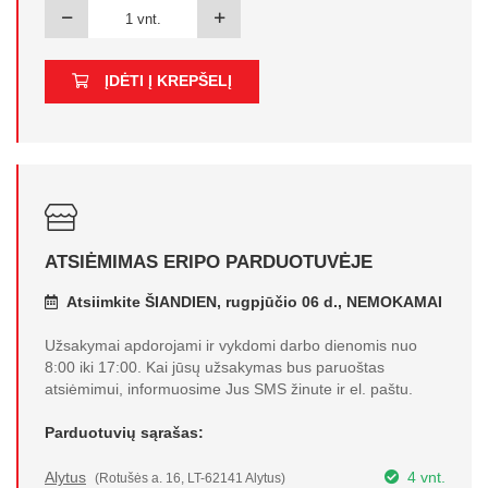
ĮDĖTI Į KREPŠELĮ
ATSIĖMIMAS ERIPO PARDUOTUVĖJE
Atsiimkite ŠIANDIEN, rugpjūčio 06 d., NEMOKAMAI
Užsakymai apdorojami ir vykdomi darbo dienomis nuo
8:00 iki 17:00. Kai jūsų užsakymas bus paruoštas
atsiėmimui, informuosime Jus SMS žinute ir el. paštu.
Parduotuvių sąrašas:
Alytus
4 vnt.
(Rotušės a. 16, LT-62141 Alytus)