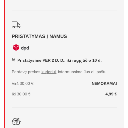
PRISTATYMAS Į NAMUS
Pristatysime PER 2 D. D., iki rugpjūčio 10 d.
Perdavę prekes
kurjeriui
, informuosime Jus el. paštu.
Virš 30,00 €
NEMOKAMAI
Iki 30,00 €
4,99 €