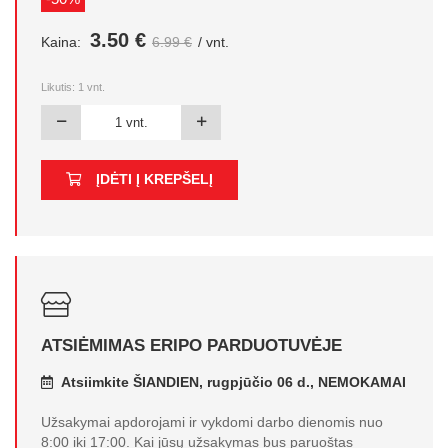
3.50 €
Kaina:
6.99 €
/ vnt.
Likutis:
1
vnt.
ĮDĖTI Į KREPŠELĮ
ATSIĖMIMAS ERIPO PARDUOTUVĖJE
Atsiimkite ŠIANDIEN, rugpjūčio 06 d., NEMOKAMAI
Užsakymai apdorojami ir vykdomi darbo dienomis nuo
8:00 iki 17:00. Kai jūsų užsakymas bus paruoštas