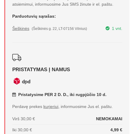
atsiėmimui, informuosime Jus SMS žinute ir el. paštu.
Parduotuvių sąrašas:
Šeškinės
1 vnt.
(Šeškinės g. 22, LT-07156 Vilnius)
PRISTATYMAS Į NAMUS
Pristatysime PER 2 D. D., iki rugpjūčio 10 d.
Perdavę prekes
kurjeriui
, informuosime Jus el. paštu.
Virš 30,00 €
NEMOKAMAI
Iki 30,00 €
4,99 €