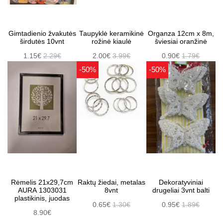
Gimtadienio žvakutės
Taupyklė keramikinė
Organza 12cm x 8m,
širdutės 10vnt
rožinė kiaulė
šviesiai oranžinė
1.15€
2.29€
2.00€
3.99€
0.90€
1.79€
-50%
-50%
Rėmelis 21x29,7cm
Raktų žiedai, metalas
Dekoratyviniai
AURA 1303031
8vnt
drugeliai 3vnt balti
plastikinis, juodas
0.65€
1.30€
0.95€
1.89€
8.90€