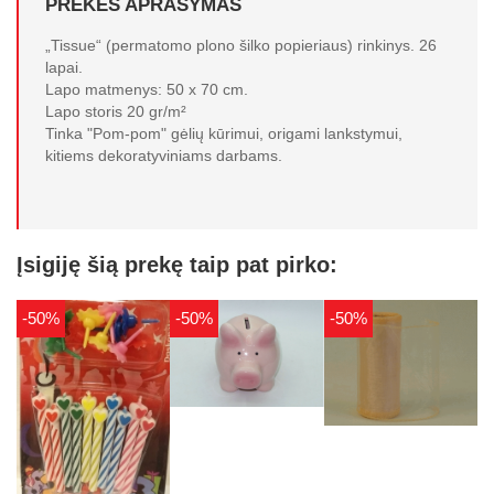
PREKĖS APRAŠYMAS
„Tissue“ (permatomo plono šilko popieriaus) rinkinys. 26
lapai.
Lapo matmenys: 50 x 70 cm.
Lapo storis 20 gr/m²
Tinka "Pom-pom" gėlių kūrimui, origami lankstymui,
kitiems dekoratyviniams darbams.
Įsigiję šią prekę taip pat pirko:
-50%
-50%
-50%