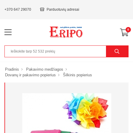
+370 647 29070
Parduotuvių adresai
0
Pradinis
Pakavimo medžiagos
Dovanų ir pakavimo popierius
Šilkinis popierius