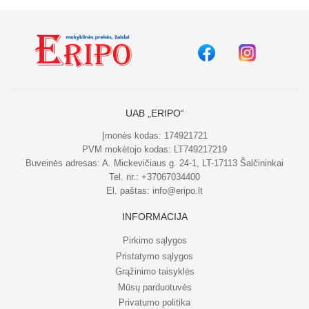
UAB „ERIPO“
Įmonės kodas: 174921721
PVM mokėtojo kodas: LT749217219
Buveinės adresas: A. Mickevičiaus g. 24-1, LT-17113 Šalčininkai
Tel. nr.:
+37067034400
El. paštas:
info@eripo.lt
INFORMACIJA
Pirkimo sąlygos
Pristatymo sąlygos
Grąžinimo taisyklės
Mūsų parduotuvės
Privatumo politika