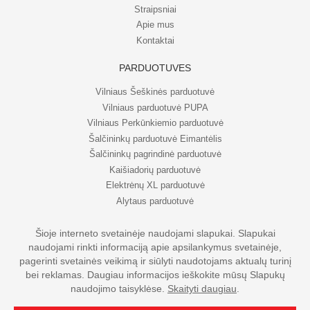
Straipsniai
Apie mus
Kontaktai
PARDUOTUVĖS
Vilniaus Šeškinės parduotuvė
Vilniaus parduotuvė PUPA
Vilniaus Perkūnkiemio parduotuvė
Šalčininkų parduotuvė Eimantėlis
Šalčininkų pagrindinė parduotuvė
Kaišiadorių parduotuvė
Elektrėnų XL parduotuvė
Alytaus parduotuvė
Šioje interneto svetainėje naudojami slapukai. Slapukai
naudojami rinkti informaciją apie apsilankymus svetainėje,
© UAB Eripo 2026. Visos teisės saugomos
pagerinti svetainės veikimą ir siūlyti naudotojams aktualų turinį
bei reklamas. Daugiau informacijos ieškokite mūsų Slapukų
naudojimo taisyklėse.
Skaityti daugiau
.