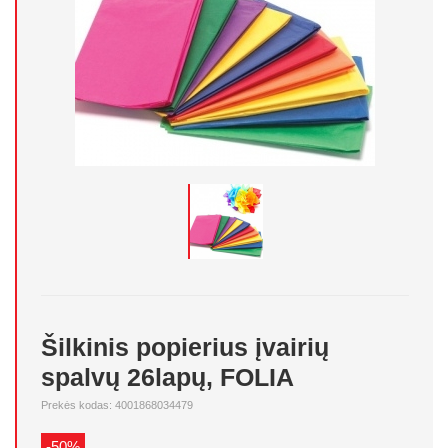
Šilkinis popierius įvairių
spalvų 26lapų, FOLIA
Prekės kodas: 4001868034479
-50%