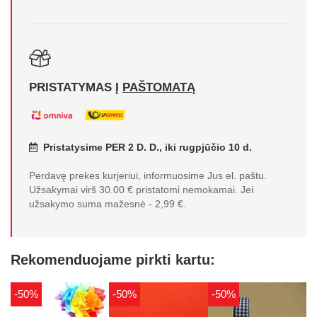
PRISTATYMAS Į
PAŠTOMATĄ
Pristatysime PER 2 D. D., iki rugpjūčio 10 d.
Perdavę prekes kurjeriui, informuosime Jus el. paštu.
Užsakymai virš 30.00 € pristatomi nemokamai. Jei
užsakymo suma mažesnė - 2,99 €.
Rekomenduojame pirkti kartu:
-50%
-50%
-50%