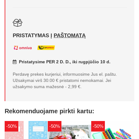
PRISTATYMAS Į
PAŠTOMATĄ
Pristatysime PER 2 D. D., iki rugpjūčio 10 d.
Perdavę prekes kurjeriui, informuosime Jus el. paštu.
Užsakymai virš 30.00 € pristatomi nemokamai. Jei
užsakymo suma mažesnė - 2,99 €.
Rekomenduojame pirkti kartu:
-50%
-50%
-50%