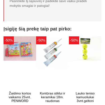
Pasirinkite šį sąsiuvinį ir padėkite savo vaikui pradėti
mokytis smagiai ir patogiai!
Įsigiję šią prekę taip pat pirko:
-50%
-50%
-50%
Žaidimo kortos
Kontūras stiklui ir
Lauko teniso
vaikams 25vnt.
keramikai 18m.
kamuoliukai
PENWORD
raudonas
3vnt.geltoni