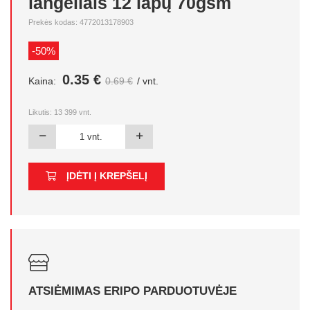
langeliais 12 lapų 70gsm
Prekės kodas: 4772013178903
-50%
0.35 €
Kaina:
0.69 €
/ vnt.
Likutis:
13 399
vnt.
ĮDĖTI Į KREPŠELĮ
ATSIĖMIMAS ERIPO PARDUOTUVĖJE