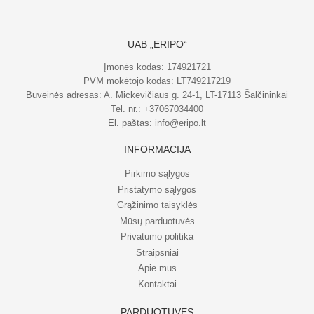
UAB „ERIPO“
Įmonės kodas: 174921721
PVM mokėtojo kodas: LT749217219
Buveinės adresas: A. Mickevičiaus g. 24-1, LT-17113 Šalčininkai
Tel. nr.:
+37067034400
El. paštas:
info@eripo.lt
INFORMACIJA
Pirkimo sąlygos
Pristatymo sąlygos
Grąžinimo taisyklės
Mūsų parduotuvės
Privatumo politika
Straipsniai
Apie mus
Kontaktai
PARDUOTUVĖS