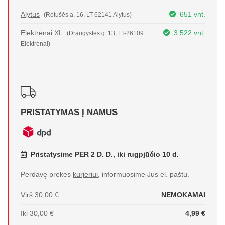
Alytus
651 vnt.
(Rotušės a. 16, LT-62141 Alytus)
Elektrėnai XL
3 522 vnt.
(Draugystės g. 13, LT-26109
Elektrėnai)
PRISTATYMAS Į NAMUS
Pristatysime PER 2 D. D., iki rugpjūčio 10 d.
Perdavę prekes
kurjeriui
, informuosime Jus el. paštu.
Virš 30,00 €
NEMOKAMAI
Iki 30,00 €
4,99 €