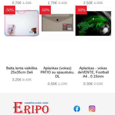
0.70€
1.39€
1.75€
3.49€
2.50€
4.99€
-50%
-50%
-50%
Balta lenta vaikiška
Aplankas (vokas)
Aplankas - vokas
25x35cm Deli
PATIO su spaustuku,
deVENTE, Football
DL
A4 , 0.15mm
3.25€
6.49€
0.65€
1.29€
0.30€
0.59€