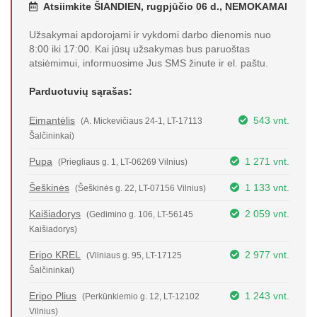
Atsiimkite ŠIANDIEN, rugpjūčio 06 d., NEMOKAMAI
Užsakymai apdorojami ir vykdomi darbo dienomis nuo
8:00 iki 17:00. Kai jūsų užsakymas bus paruoštas
atsiėmimui, informuosime Jus SMS žinute ir el. paštu.
Parduotuvių sąrašas:
Eimantėlis
543 vnt.
(A. Mickevičiaus 24-1, LT-17113
Šalčininkai)
Pupa
1 271 vnt.
(Priegliaus g. 1, LT-06269 Vilnius)
Šeškinės
1 133 vnt.
(Šeškinės g. 22, LT-07156 Vilnius)
Kaišiadorys
2 059 vnt.
(Gedimino g. 106, LT-56145
Kaišiadorys)
Eripo KREL
2 977 vnt.
(Vilniaus g. 95, LT-17125
Šalčininkai)
Eripo Plius
1 243 vnt.
(Perkūnkiemio g. 12, LT-12102
Vilnius)