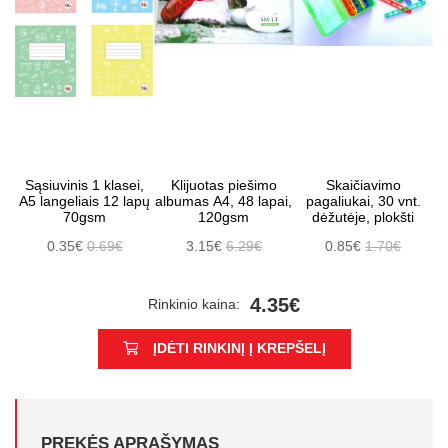
Sąsiuvinis 1 klasei,
Klijuotas piešimo
Skaičiavimo
A5 langeliais 12 lapų
albumas A4, 48 lapai,
pagaliukai, 30 vnt.
70gsm
120gsm
dėžutėje, plokšti
0.35€
0.69€
3.15€
6.29€
0.85€
1.70€
4.35€
Rinkinio kaina:
ĮDĖTI RINKINĮ Į KREPŠELĮ
PREKĖS APRAŠYMAS