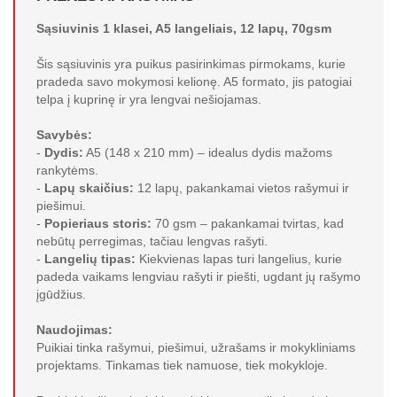
Sąsiuvinis 1 klasei, A5 langeliais, 12 lapų, 70gsm
Šis sąsiuvinis yra puikus pasirinkimas pirmokams, kurie
pradeda savo mokymosi kelionę. A5 formato, jis patogiai
telpa į kuprinę ir yra lengvai nešiojamas.
Savybės:
-
Dydis:
A5 (148 x 210 mm) – idealus dydis mažoms
rankytėms.
-
Lapų skaičius:
12 lapų, pakankamai vietos rašymui ir
piešimui.
-
Popieriaus storis:
70 gsm – pakankamai tvirtas, kad
nebūtų perregimas, tačiau lengvas rašyti.
-
Langelių tipas:
Kiekvienas lapas turi langelius, kurie
padeda vaikams lengviau rašyti ir piešti, ugdant jų rašymo
įgūdžius.
Naudojimas:
Puikiai tinka rašymui, piešimui, užrašams ir mokykliniams
projektams. Tinkamas tiek namuose, tiek mokykloje.