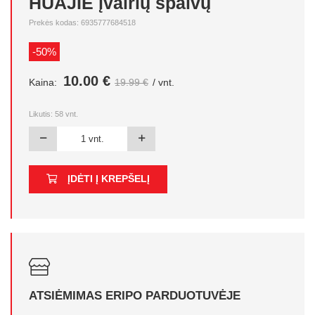
HUAJIE įvairių spalvų
Prekės kodas: 6935777684518
-50%
10.00 €
Kaina:
19.99 €
/ vnt.
Likutis:
58
vnt.
ĮDĖTI Į KREPŠELĮ
ATSIĖMIMAS ERIPO PARDUOTUVĖJE