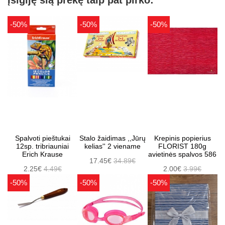
-50%
-50%
-50%
Spalvoti pieštukai
Stalo žaidimas ,,Jūrų
Krepinis popierius
12sp. tribriauniai
kelias'' 2 viename
FLORIST 180g
Erich Krause
avietinės spalvos 586
17.45€
34.89€
2.25€
4.49€
2.00€
3.99€
-50%
-50%
-50%