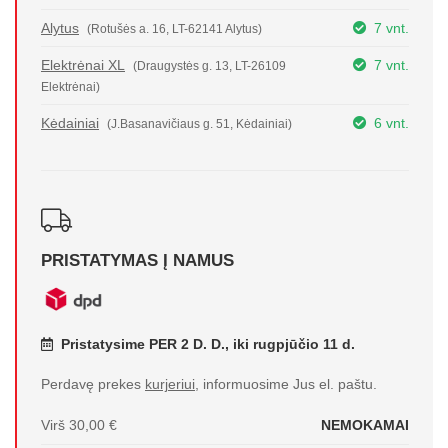
Alytus
7 vnt.
(Rotušės a. 16, LT-62141 Alytus)
Elektrėnai XL
7 vnt.
(Draugystės g. 13, LT-26109
Elektrėnai)
Kėdainiai
6 vnt.
(J.Basanavičiaus g. 51, Kėdainiai)
PRISTATYMAS Į NAMUS
Pristatysime PER 2 D. D., iki rugpjūčio 11 d.
Perdavę prekes
kurjeriui
, informuosime Jus el. paštu.
Virš 30,00 €
NEMOKAMAI