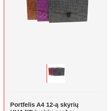
Portfelis A4 12-ą skyrių