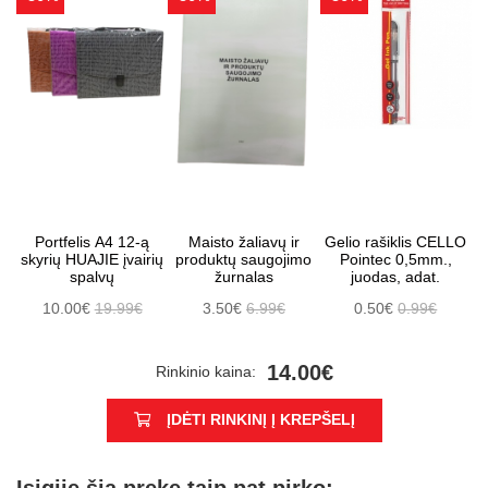
Portfelis A4 12-ą
Maisto žaliavų ir
Gelio rašiklis CELLO
skyrių HUAJIE įvairių
produktų saugojimo
Pointec 0,5mm.,
spalvų
žurnalas
juodas, adat.
10.00€
19.99€
3.50€
6.99€
0.50€
0.99€
14.00€
Rinkinio kaina:
ĮDĖTI RINKINĮ Į KREPŠELĮ
Įsigiję šią prekę taip pat pirko: