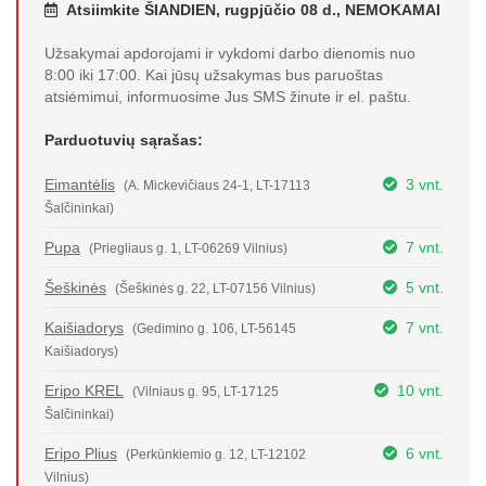
Atsiimkite ŠIANDIEN, rugpjūčio 08 d., NEMOKAMAI
Užsakymai apdorojami ir vykdomi darbo dienomis nuo
8:00 iki 17:00. Kai jūsų užsakymas bus paruoštas
atsiėmimui, informuosime Jus SMS žinute ir el. paštu.
Parduotuvių sąrašas:
Eimantėlis
3 vnt.
(A. Mickevičiaus 24-1, LT-17113
Šalčininkai)
Pupa
7 vnt.
(Priegliaus g. 1, LT-06269 Vilnius)
Šeškinės
5 vnt.
(Šeškinės g. 22, LT-07156 Vilnius)
Kaišiadorys
7 vnt.
(Gedimino g. 106, LT-56145
Kaišiadorys)
Eripo KREL
10 vnt.
(Vilniaus g. 95, LT-17125
Šalčininkai)
Eripo Plius
6 vnt.
(Perkūnkiemio g. 12, LT-12102
Vilnius)