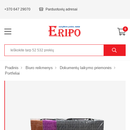
+370 647 29070
Parduotuvių adresai
0
Pradinis
Biuro reikmenys
Dokumentų laikymo priemonės
Portfeliai