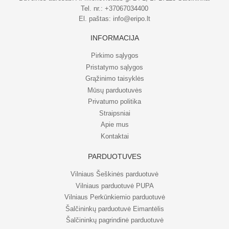
Tel. nr.:
+37067034400
El. paštas:
info@eripo.lt
INFORMACIJA
Pirkimo sąlygos
Pristatymo sąlygos
Grąžinimo taisyklės
Mūsų parduotuvės
Privatumo politika
Straipsniai
Apie mus
Kontaktai
PARDUOTUVĖS
Vilniaus Šeškinės parduotuvė
Vilniaus parduotuvė PUPA
Vilniaus Perkūnkiemio parduotuvė
Šalčininkų parduotuvė Eimantėlis
Šalčininkų pagrindinė parduotuvė