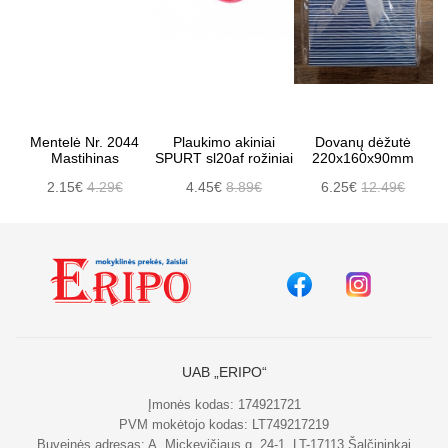
Mentelė Nr. 2044
Plaukimo akiniai
Dovanų dėžutė
Mastihinas
SPURT sl20af rožiniai
220x160x90mm
2.15€
4.29€
4.45€
8.89€
6.25€
12.49€
UAB „ERIPO“
Įmonės kodas: 174921721
PVM mokėtojo kodas: LT749217219
Buveinės adresas: A. Mickevičiaus g. 24-1, LT-17113 Šalčininkai