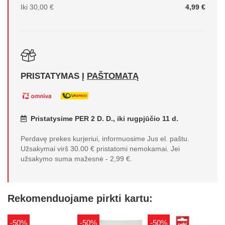
Iki 30,00 €
4,99 €
PRISTATYMAS Į
PAŠTOMATĄ
Pristatysime PER 2 D. D., iki rugpjūčio 11 d.
Perdavę prekes kurjeriui, informuosime Jus el. paštu.
Užsakymai virš 30.00 € pristatomi nemokamai. Jei
užsakymo suma mažesnė - 2,99 €.
Rekomenduojame pirkti kartu:
-50%
-50%
-50%