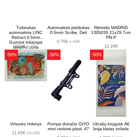
Tušinukas
Automatinis pieštukas
Rëmelis MADRID
automatinis LINC
0.5mm Scribe, Deli
1305035 21x29.7cm
Retract 0.5mm
PN-P
0.75€
1.49€
Guminė trikampė
0.25€
0.49€
10.29€
laikymo zona
-50%
-50%
-50%
Virtuvės rinkinys
Pompa dviračio GIYO
Užrašų knygutė A6
mini rankinė.plast. 47
linija kietas viršelis
11.65€
23.29€