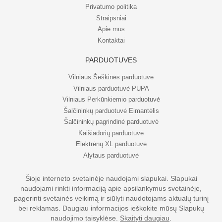
Privatumo politika
Straipsniai
Apie mus
Kontaktai
PARDUOTUVĖS
Vilniaus Šeškinės parduotuvė
Vilniaus parduotuvė PUPA
Vilniaus Perkūnkiemio parduotuvė
Šalčininkų parduotuvė Eimantėlis
Šalčininkų pagrindinė parduotuvė
Kaišiadorių parduotuvė
Elektrėnų XL parduotuvė
Alytaus parduotuvė
Šioje interneto svetainėje naudojami slapukai. Slapukai
naudojami rinkti informaciją apie apsilankymus svetainėje,
© UAB Eripo 2026. Visos teisės saugomos
pagerinti svetainės veikimą ir siūlyti naudotojams aktualų turinį
bei reklamas. Daugiau informacijos ieškokite mūsų Slapukų
naudojimo taisyklėse.
Skaityti daugiau
.