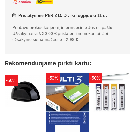
Pristatysime PER 2 D. D., iki rugpjūčio 11 d.
Perdavę prekes kurjeriui, informuosime Jus el. paštu.
Užsakymai virš 30.00 € pristatomi nemokamai. Jei
užsakymo suma mažesnė - 2,99 €.
Rekomenduojame pirkti kartu:
-50%
-50%
-50%