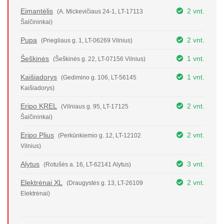
Eimantėlis
2 vnt.
(A. Mickevičiaus 24-1, LT-17113
Šalčininkai)
Pupa
2 vnt.
(Priegliaus g. 1, LT-06269 Vilnius)
Šeškinės
1 vnt.
(Šeškinės g. 22, LT-07156 Vilnius)
Kaišiadorys
1 vnt.
(Gedimino g. 106, LT-56145
Kaišiadorys)
Eripo KREL
2 vnt.
(Vilniaus g. 95, LT-17125
Šalčininkai)
Eripo Plius
2 vnt.
(Perkūnkiemio g. 12, LT-12102
Vilnius)
Alytus
3 vnt.
(Rotušės a. 16, LT-62141 Alytus)
Elektrėnai XL
2 vnt.
(Draugystės g. 13, LT-26109
Elektrėnai)