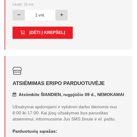
Likutis:
15
vnt.
ĮDĖTI Į KREPŠELĮ
ATSIĖMIMAS ERIPO PARDUOTUVĖJE
Atsiimkite ŠIANDIEN, rugpjūčio 09 d., NEMOKAMAI
Užsakymai apdorojami ir vykdomi darbo dienomis nuo
8:00 iki 17:00. Kai jūsų užsakymas bus paruoštas
atsiėmimui, informuosime Jus SMS žinute ir el. paštu.
Parduotuvių sąrašas: