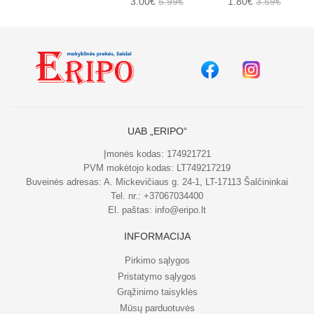
3.00€
5.99€
1.80€
3.59€
UAB „ERIPO“
Įmonės kodas: 174921721
PVM mokėtojo kodas: LT749217219
Buveinės adresas: A. Mickevičiaus g. 24-1, LT-17113 Šalčininkai
Tel. nr.:
+37067034400
El. paštas:
info@eripo.lt
INFORMACIJA
Pirkimo sąlygos
Pristatymo sąlygos
Grąžinimo taisyklės
Mūsų parduotuvės