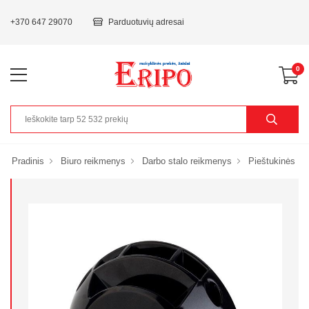
+370 647 29070
Parduotuvių adresai
0
Pradinis
Biuro reikmenys
Darbo stalo reikmenys
Pieštukinės