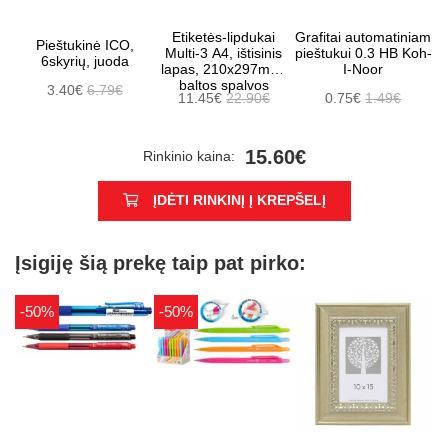
Etiketės-lipdukai
Grafitai automatiniam
Pieštukinė ICO,
Multi-3 A4, ištisinis
pieštukui 0.3 HB Koh-
6skyrių, juoda
lapas, 210x297mm.
I-Noor
baltos spalvos
3.40€
6.79€
11.45€
22.90€
0.75€
1.49€
15.60€
Rinkinio kaina:
ĮDĖTI RINKINĮ Į KREPŠELĮ
Įsigiję šią prekę taip pat pirko:
-50%
-50%