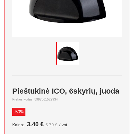
Pieštukinė ICO, 6skyrių, juoda
Prekės kodas: 5997361529934
-50%
3.40 €
Kaina:
6.79 €
/ vnt.