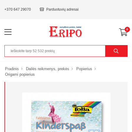
+370 647 29070
Parduotuvių adresai
0
Pradinis
Dailės reikmenys, prekės
Popierius
Origami popierius