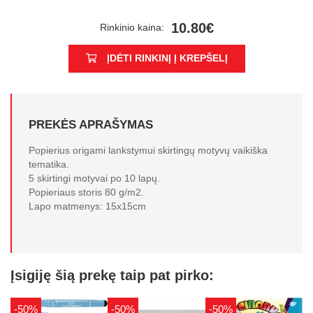
10.80€
Rinkinio kaina:
ĮDĖTI RINKINĮ Į KREPŠELĮ
PREKĖS APRAŠYMAS
Popierius origami lankstymui skirtingų motyvų vaikiška
tematika.
5 skirtingi motyvai po 10 lapų.
Popieriaus storis 80 g/m2.
Lapo matmenys: 15x15cm
Įsigiję šią prekę taip pat pirko:
-50%
-50%
-50%