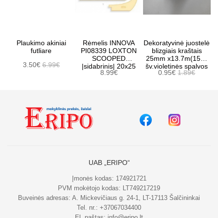
Plaukimo akiniai
Rėmelis INNOVA
Dekoratyvinė juostelė
futliare
PI08339 LOXTON
blizgiais kraštais
SCOOPED
25mm x13.7m(15Y)
3.50€
6.99€
|sidabrinis| 20x25
šv.violetinės spalvos
8.99€
0.95€
1.89€
UAB „ERIPO“
Įmonės kodas: 174921721
PVM mokėtojo kodas: LT749217219
Buveinės adresas: A. Mickevičiaus g. 24-1, LT-17113 Šalčininkai
Tel. nr.:
+37067034400
El. paštas:
info@eripo.lt