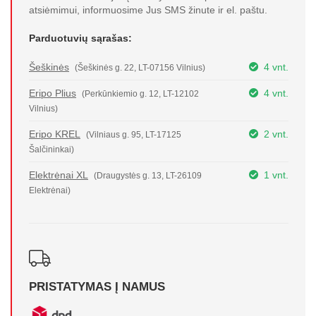
atsiėmimui, informuosime Jus SMS žinute ir el. paštu.
Parduotuvių sąrašas:
Šeškinės
4 vnt.
(Šeškinės g. 22, LT-07156 Vilnius)
Eripo Plius
4 vnt.
(Perkūnkiemio g. 12, LT-12102
Vilnius)
Eripo KREL
2 vnt.
(Vilniaus g. 95, LT-17125
Šalčininkai)
Elektrėnai XL
1 vnt.
(Draugystės g. 13, LT-26109
Elektrėnai)
PRISTATYMAS Į NAMUS