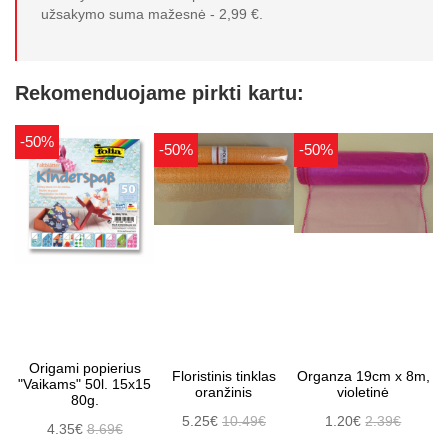
užsakymo suma mažesnė - 2,99 €.
Rekomenduojame pirkti kartu:
-50%
-50%
-50%
Origami popierius
Floristinis tinklas
Organza 19cm x 8m,
"Vaikams" 50l. 15x15
oranžinis
violetinė
80g.
5.25€
10.49€
1.20€
2.39€
4.35€
8.69€