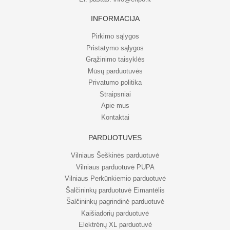
INFORMACIJA
Pirkimo sąlygos
Pristatymo sąlygos
Grąžinimo taisyklės
Mūsų parduotuvės
Privatumo politika
Straipsniai
Apie mus
Kontaktai
PARDUOTUVĖS
Vilniaus Šeškinės parduotuvė
Vilniaus parduotuvė PUPA
Vilniaus Perkūnkiemio parduotuvė
Šalčininkų parduotuvė Eimantėlis
Šalčininkų pagrindinė parduotuvė
Kaišiadorių parduotuvė
Elektrėnų XL parduotuvė