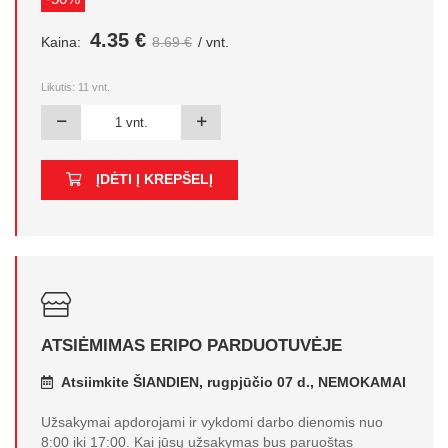
4.35 €
Kaina:
8.69 €
/ vnt.
Likutis:
11
vnt.
ĮDĖTI Į KREPŠELĮ
ATSIĖMIMAS ERIPO PARDUOTUVĖJE
Atsiimkite ŠIANDIEN, rugpjūčio 07 d., NEMOKAMAI
Užsakymai apdorojami ir vykdomi darbo dienomis nuo
8:00 iki 17:00. Kai jūsų užsakymas bus paruoštas