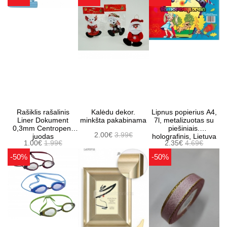
Rašiklis rašalinis
Kalėdu dekor.
Lipnus popierius A4,
Liner Dokument
minkšta pakabinama
7l, metalizuotas su
0,3mm Centropen,
piešiniais.
2.00€
3.99€
juodas
holografinis, Lietuva
1.00€
1.99€
2.35€
4.69€
-50%
-50%