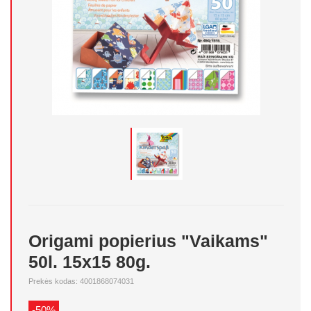
Origami popierius "Vaikams"
50l. 15x15 80g.
Prekės kodas: 4001868074031
-50%