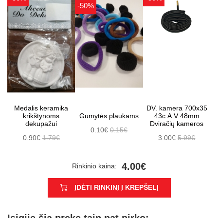
-50%
Medalis keramika
DV. kamera 700x35
krikštynoms
Gumytės plaukams
43c A V 48mm
dekupažui
Dviračių kameros
0.10€
0.15€
0.90€
1.79€
3.00€
5.99€
4.00€
Rinkinio kaina:
ĮDĖTI RINKINĮ Į KREPŠELĮ
Įsigiję šią prekę taip pat pirko: