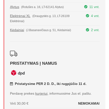
Alytus
11 vnt.
(Rotušės a. 16, LT-62141 Alytus)
Elektrėnai XL
4 vnt.
(Draugystės g. 13, LT-26109
Elektrėnai)
Kėdainiai
2 vnt.
(J.Basanavičiaus g. 51, Kėdainiai)
PRISTATYMAS Į NAMUS
Pristatysime PER 2 D. D., iki rugpjūčio 11 d.
Perdavę prekes
kurjeriui
, informuosime Jus el. paštu.
Virš 30,00 €
NEMOKAMAI