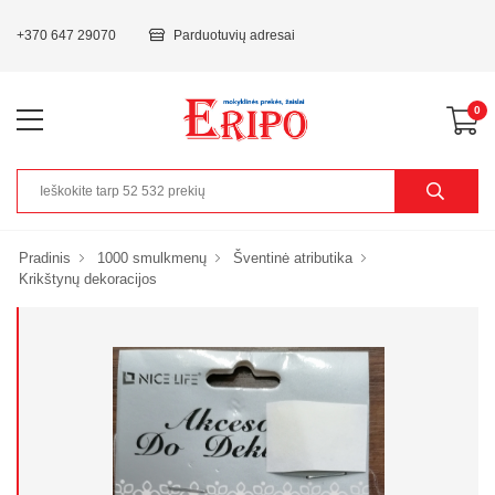
+370 647 29070
Parduotuvių adresai
0
Pradinis
1000 smulkmenų
Šventinė atributika
Krikštynų dekoracijos