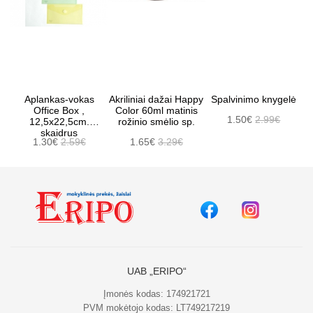
Aplankas-vokas
Akriliniai dažai Happy
Spalvinimo knygelė
Office Box ,
Color 60ml matinis
1.50€
2.99€
12,5x22,5cm.
rožinio smėlio sp.
skaidrus
1.30€
2.59€
1.65€
3.29€
UAB „ERIPO“
Įmonės kodas: 174921721
PVM mokėtojo kodas: LT749217219