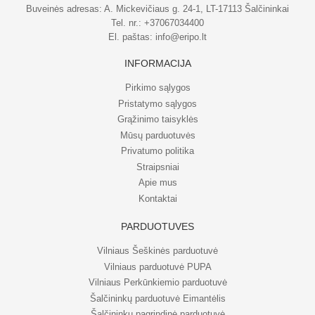
Buveinės adresas: A. Mickevičiaus g. 24-1, LT-17113 Šalčininkai
Tel. nr.:
+37067034400
El. paštas:
info@eripo.lt
INFORMACIJA
Pirkimo sąlygos
Pristatymo sąlygos
Grąžinimo taisyklės
Mūsų parduotuvės
Privatumo politika
Straipsniai
Apie mus
Kontaktai
PARDUOTUVĖS
Vilniaus Šeškinės parduotuvė
Vilniaus parduotuvė PUPA
Vilniaus Perkūnkiemio parduotuvė
Šalčininkų parduotuvė Eimantėlis
Šalčininkų pagrindinė parduotuvė