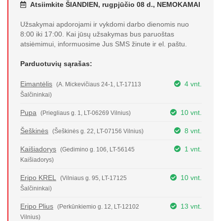
Atsiimkite ŠIANDIEN, rugpjūčio 08 d., NEMOKAMAI
Užsakymai apdorojami ir vykdomi darbo dienomis nuo
8:00 iki 17:00. Kai jūsų užsakymas bus paruoštas
atsiėmimui, informuosime Jus SMS žinute ir el. paštu.
Parduotuvių sąrašas:
Eimantėlis
4 vnt.
(A. Mickevičiaus 24-1, LT-17113
Šalčininkai)
Pupa
10 vnt.
(Priegliaus g. 1, LT-06269 Vilnius)
Šeškinės
8 vnt.
(Šeškinės g. 22, LT-07156 Vilnius)
Kaišiadorys
1 vnt.
(Gedimino g. 106, LT-56145
Kaišiadorys)
Eripo KREL
10 vnt.
(Vilniaus g. 95, LT-17125
Šalčininkai)
Eripo Plius
13 vnt.
(Perkūnkiemio g. 12, LT-12102
Vilnius)