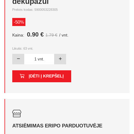
dekupažui
Prekės kodas: 5900053228305
-50%
0.90 €
Kaina:
1.79 €
/ vnt.
Likutis:
63
vnt.
ĮDĖTI Į KREPŠELĮ
ATSIĖMIMAS ERIPO PARDUOTUVĖJE