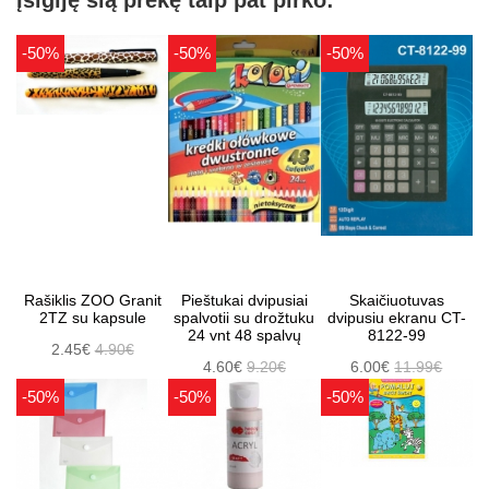
-50%
-50%
-50%
Rašiklis ZOO Granit
Pieštukai dvipusiai
Skaičiuotuvas
2TZ su kapsule
spalvotii su drožtuku
dvipusiu ekranu CT-
24 vnt 48 spalvų
8122-99
2.45€
4.90€
4.60€
9.20€
6.00€
11.99€
-50%
-50%
-50%