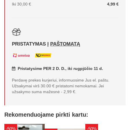
Iki 30,00 €
4,99 €
PRISTATYMAS Į
PAŠTOMATĄ
Pristatysime PER 2 D. D., iki rugpjūčio 11 d.
Perdavę prekes kurjeriui, informuosime Jus el. paštu.
Užsakymai virš 30.00 € pristatomi nemokamai. Jei
užsakymo suma mažesnė - 2,99 €.
Rekomenduojame pirkti kartu:
-50%
-50%