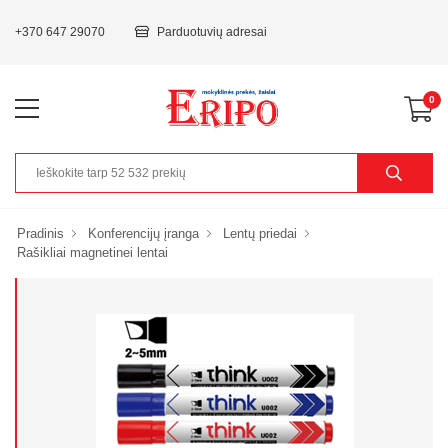
+370 647 29070
Parduotuvių adresai
0
Pradinis
Konferencijų įranga
Lentų priedai
Rašikliai magnetinei lentai