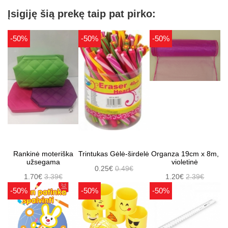
Įsigiję šią prekę taip pat pirko:
-50%
-50%
-50%
Rankinė moteriška
Trintukas Gėlė-širdelė
Organza 19cm x 8m,
užsegama
violetinė
0.25€
0.49€
1.70€
3.39€
1.20€
2.39€
-50%
-50%
-50%