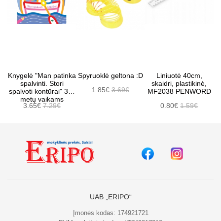
Knygelė "Man patinka
Spyruoklė geltona :D
Liniuotė 40cm,
spalvinti. Stori
skaidri, plastikinė,
1.85€
3.69€
spalvoti kontūrai" 3-4
MF2038 PENWORD
metų vaikams
3.65€
7.29€
0.80€
1.59€
UAB „ERIPO“
Įmonės kodas: 174921721