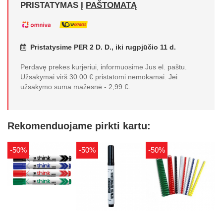
PRISTATYMAS Į
PAŠTOMATĄ
Pristatysime PER 2 D. D., iki rugpjūčio 11 d.
Perdavę prekes kurjeriui, informuosime Jus el. paštu.
Užsakymai virš 30.00 € pristatomi nemokamai. Jei
užsakymo suma mažesnė - 2,99 €.
Rekomenduojame pirkti kartu:
-50%
-50%
-50%