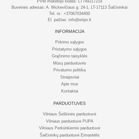
PVM mokėtojo kodas: LT749217219
Buveinės adresas: A. Mickevičiaus g. 24-1, LT-17113 Šalčininkai
Tel. nr.:
+37067034400
El. paštas:
info@eripo.lt
INFORMACIJA
Pirkimo sąlygos
Pristatymo sąlygos
Grąžinimo taisyklės
Mūsų parduotuvės
Privatumo politika
Straipsniai
Apie mus
Kontaktai
PARDUOTUVĖS
Vilniaus Šeškinės parduotuvė
Vilniaus parduotuvė PUPA
Vilniaus Perkūnkiemio parduotuvė
Šalčininkų parduotuvė Eimantėlis