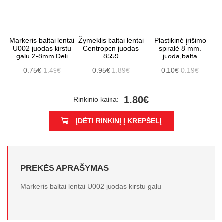
Markeris baltai lentai
Žymeklis baltai lentai
Plastikinė įrišimo
U002 juodas kirstu
Centropen juodas
spiralė 8 mm.
galu 2-8mm Deli
8559
juoda,balta
0.75€
1.49€
0.95€
1.89€
0.10€
0.19€
1.80€
Rinkinio kaina:
ĮDĖTI RINKINĮ Į KREPŠELĮ
PREKĖS APRAŠYMAS
Markeris baltai lentai U002 juodas kirstu galu