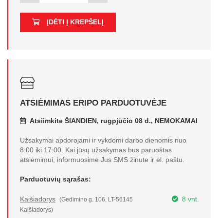
ĮDĖTI Į KREPŠELĮ
ATSIĖMIMAS ERIPO PARDUOTUVĖJE
Atsiimkite ŠIANDIEN, rugpjūčio 08 d., NEMOKAMAI
Užsakymai apdorojami ir vykdomi darbo dienomis nuo
8:00 iki 17:00. Kai jūsų užsakymas bus paruoštas
atsiėmimui, informuosime Jus SMS žinute ir el. paštu.
Parduotuvių sąrašas:
Kaišiadorys
8 vnt.
(Gedimino g. 106, LT-56145
Kaišiadorys)