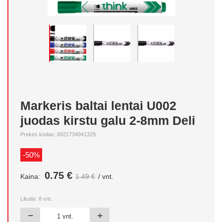
Markeris baltai lentai U002
juodas kirstu galu 2-8mm Deli
Prekės kodas: 6921734941329
-50%
0.75 €
Kaina:
1.49 €
/ vnt.
Likutis:
8
vnt.