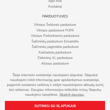
Apie mus
Kontaktai
PARDUOTUVĖS
Vilniaus Šeškinės parduotuvė
Vilniaus parduotuvė PUPA
Vilniaus Perkūnkiemio parduotuvė
Šalčininkų parduotuvė Eimantėlis
Šalčininkų pagrindinė parduotuvė
Kaišiadorių parduotuvė
Elektrėnų XL parduotuvė
Alytaus parduotuvė
Šioje interneto svetainėje naudojami slapukai. Slapukai
naudojami rinkti informaciją apie apsilankymus svetainėje,
© UAB Eripo 2026. Visos teisės saugomos
pagerinti svetainės veikimą ir siūlyti naudotojams aktualų turinį
bei reklamas. Daugiau informacijos ieškokite mūsų Slapukų
naudojimo taisyklėse.
Skaityti daugiau
.
SUTINKU SU SLAPUKAIS