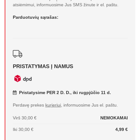
atsiėmimui, informuosime Jus SMS žinute ir el. paštu.
Parduotuvių sąrašas:
PRISTATYMAS Į NAMUS
Pristatysime PER 2 D. D., iki rugpjūčio 11 d.
Perdavę prekes
kurjeriui
, informuosime Jus el. paštu.
Virš 30,00 €
NEMOKAMAI
Iki 30,00 €
4,99 €