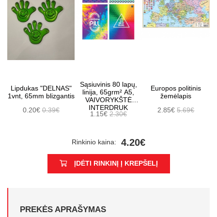
Sąsiuvinis 80 lapų,
Lipdukas "DELNAS"
Europos politinis
linija, 65grm² A5,
1vnt, 65mm blizgantis
žemėlapis
VAIVORYKŠTĖ
INTERDRUK
0.20€
0.39€
2.85€
5.69€
1.15€
2.30€
4.20€
Rinkinio kaina:
ĮDĖTI RINKINĮ Į KREPŠELĮ
PREKĖS APRAŠYMAS