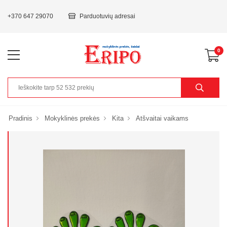
+370 647 29070
Parduotuvių adresai
0
Pradinis
Mokyklinės prekės
Kita
Atšvaitai vaikams