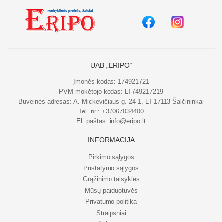
UAB „ERIPO“
Įmonės kodas: 174921721
PVM mokėtojo kodas: LT749217219
Buveinės adresas: A. Mickevičiaus g. 24-1, LT-17113 Šalčininkai
Tel. nr.:
+37067034400
El. paštas:
info@eripo.lt
INFORMACIJA
Pirkimo sąlygos
Pristatymo sąlygos
Grąžinimo taisyklės
Mūsų parduotuvės
Privatumo politika
Straipsniai