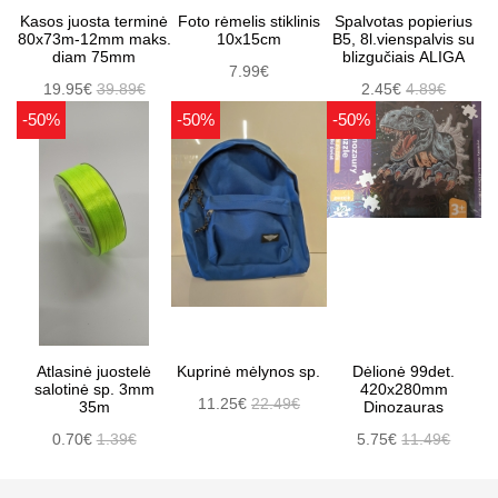
Kasos juosta terminė
Foto rėmelis stiklinis
Spalvotas popierius
80x73m-12mm maks.
10x15cm
B5, 8l.vienspalvis su
diam 75mm
blizgučiais ALIGA
7.99€
19.95€
39.89€
2.45€
4.89€
-50%
-50%
-50%
Atlasinė juostelė
Kuprinė mėlynos sp.
Dėlionė 99det.
salotinė sp. 3mm
420x280mm
11.25€
22.49€
35m
Dinozauras
0.70€
1.39€
5.75€
11.49€