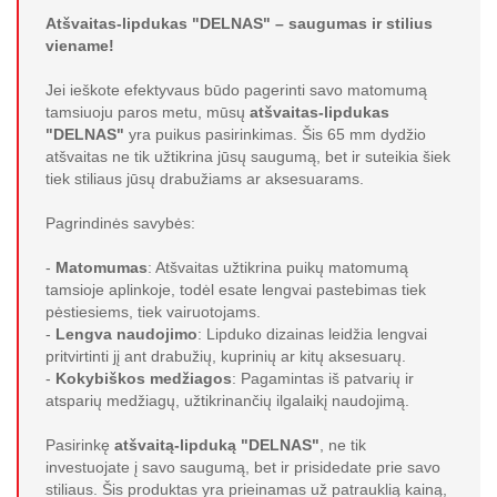
Atšvaitas-lipdukas "DELNAS" – saugumas ir stilius
viename!
Jei ieškote efektyvaus būdo pagerinti savo matomumą
tamsiuoju paros metu, mūsų
atšvaitas-lipdukas
"DELNAS"
yra puikus pasirinkimas. Šis 65 mm dydžio
atšvaitas ne tik užtikrina jūsų saugumą, bet ir suteikia šiek
tiek stiliaus jūsų drabužiams ar aksesuarams.
Pagrindinės savybės:
-
Matomumas
: Atšvaitas užtikrina puikų matomumą
tamsioje aplinkoje, todėl esate lengvai pastebimas tiek
pėstiesiems, tiek vairuotojams.
-
Lengva naudojimo
: Lipduko dizainas leidžia lengvai
pritvirtinti jį ant drabužių, kuprinių ar kitų aksesuarų.
-
Kokybiškos medžiagos
: Pagamintas iš patvarių ir
atsparių medžiagų, užtikrinančių ilgalaikį naudojimą.
Pasirinkę
atšvaitą-lipduką "DELNAS"
, ne tik
investuojate į savo saugumą, bet ir prisidedate prie savo
stiliaus. Šis produktas yra prieinamas už patrauklią kainą,