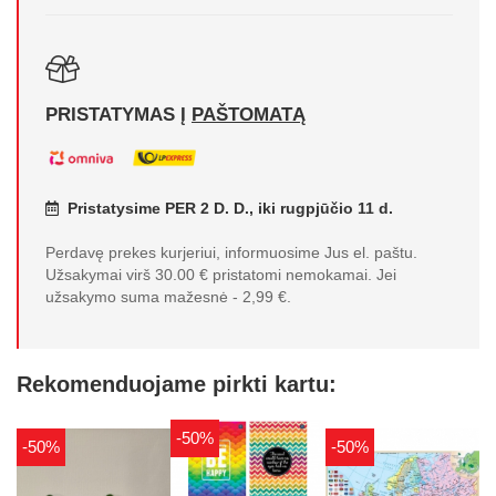
PRISTATYMAS Į
PAŠTOMATĄ
Pristatysime PER 2 D. D., iki rugpjūčio 11 d.
Perdavę prekes kurjeriui, informuosime Jus el. paštu.
Užsakymai virš 30.00 € pristatomi nemokamai. Jei
užsakymo suma mažesnė - 2,99 €.
Rekomenduojame pirkti kartu:
-50%
-50%
-50%