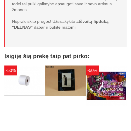
todėl tai puiki galimybė apsaugoti save ir savo artimus
žmones.
Nepraleiskite progos! Užsisakykite
atšvaitą-lipduką
"DELNAS"
dabar ir būkite matomi!
Įsigiję šią prekę taip pat pirko:
-50%
-50%