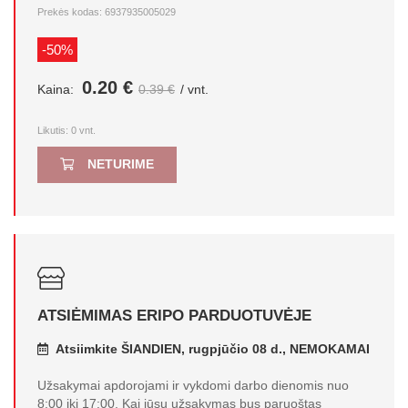
Prekės kodas: 6937935005029
-50%
0.20 €
Kaina:
0.39 €
/ vnt.
Likutis:
0
vnt.
NETURIME
ATSIĖMIMAS ERIPO PARDUOTUVĖJE
Atsiimkite ŠIANDIEN, rugpjūčio 08 d., NEMOKAMAI
Užsakymai apdorojami ir vykdomi darbo dienomis nuo
8:00 iki 17:00. Kai jūsų užsakymas bus paruoštas